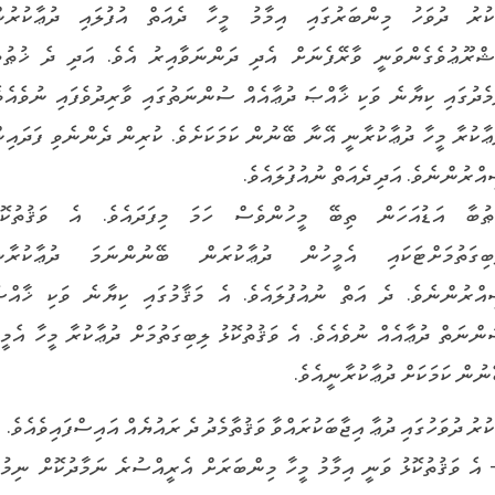
ކުރު ދުވަހު މިންބަރުގައި އިމާމު މީހާ ދެއަތް އުފުލައި ދުޢާކުރުނ
ޝްރޫޢުވެގެންވަނީ ވާރޭފެނަށް އެދި ދަންނަވާއިރު އެވެ. އަދި ދެ ޚުޠުބ
މެދުގައި ކިޔާނެ ވަކި ޚާއްޞަ ދުޢާއެއް ސުންނަތުގައި ވާރިދުވެފައި ނުވެއެވެ
ޢާކުރާ މީހާ ދުޢާކުރާނީ އޭނާ ބޭނުން ކަމަކަށެވެ. ކުރިން ދެންނެވި ފަދައިނ
އްރުންނެވެ. އަދި ދެއަތް ނުއުފުލައެވެ.
ޠުބާ އަޑުއަހަން ތިބޭ މީހުންވެސް ހަމަ މިފަދައެވެ. އެ ވަޤުތުކޮޅ
ބިގަތުމަށްޓަކައި އެމީހުން ދުޢާކުރަން ބޭނުންނަމަ ދުޢާކުރާނ
އްރުންނެވެ. ދެ އަތް ނުއުފުލައެވެ. އެ މަޤާމުގައި ކިޔާނެ ވަކި ޚާއްޞ
ންނަތް ދުޢާއެއް ނުވެއެވެ. އެ ވަޤުތުކޮޅު ލިބިގަތުމަށް ދުޢާކުރާ މީހާ އެމީހ
ނުން ކަމަކަށް ދުޢާކުރާނީއެވެ.
ކުރު ދުވަހުގައި ދުޢާ އިޖާބަކުރައްވާ ވަޤުތާމެދު ދެ ރައުޔެއް އައިސްފައިވެއެވެ.
- އެ ވަޤުތުކޮޅު ވަނީ އިމާމު މީހާ މިންބަރަށް އެރީއްސުރެ ނަމާދުކޮށް ނިމުމ