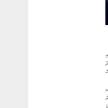
ި
ެ
ް
م
ޢުމަރު
ަ