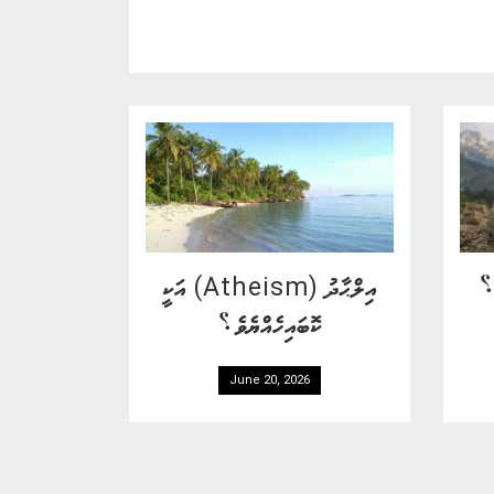
ޯ؟
އިލްޙާދު (Atheism) އަކީ
ކޮބައިހެއްޔެވެ؟
June 20, 2026