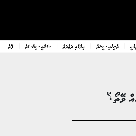
ާޢީ
ތާރީޚާއި ސީރަތު
ޢިލްމާއި ދަޢުވަތު
ޝަރްޢީ ސިޔާސަތު
ފޮތް
ެއް ވޭތޯ؟