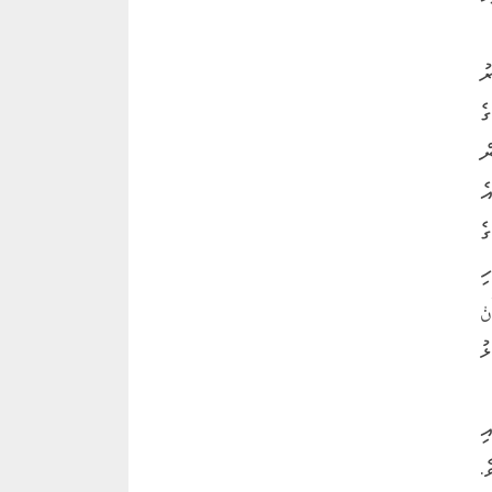
ު
ެ
ް
ެ
ެ
ި
ْ
ުތުކޮޅު
ި
.