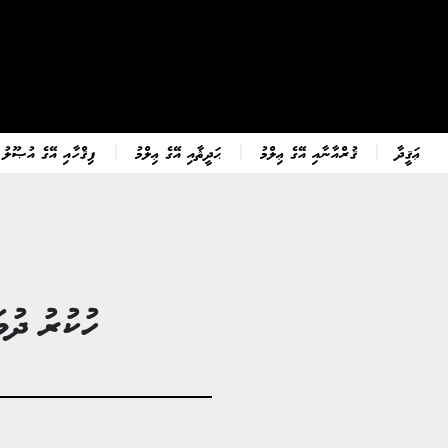
ޢަޤީދާ
ޤުރްއާނާއި އޭގެ ޢިލްމު
ޙަދީޘާއި އޭގެ ޢިލްމު
ފިޤްހާއި އޭގެ އުޞޫލު
ހުކުރު ދުވ