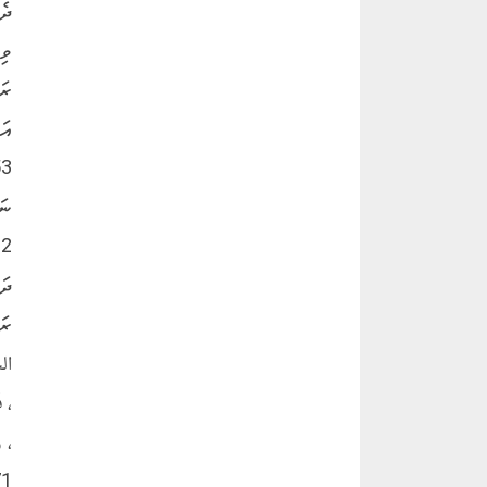
ދެ
ވި
ރަ
އަޑ
ނަ
2
ދަ
ރަ
الج