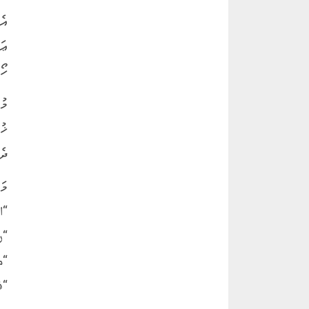
އެ
ޢަ
ހޯ
މު
ޚު
ދެ
މަ
“ال
“ر
“مج
“ف