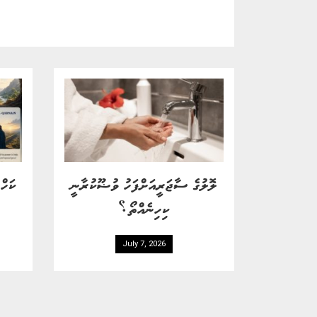
ލޮލުގެ ސާޖަރީއަށްފަހު ވުޟޫކުރާނީ
ކަހް
ކިހިނެއްތޯ؟
July 7, 2026