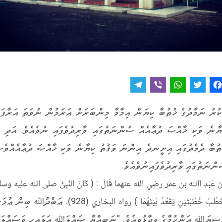
T
V
W
T
F
e
i
h
w
a
ކުރު ނަމާދުގެ ޚުޠުބާ ކިޔަން އިމާމާ މިންބަރަށް އަރަމުން ނުވަތަ އަރާފައ
l
b
a
it
c
ޔާނެ ވަކި ޚާއްޞަ ދުޢާއެއް ސުންނަތުގައި ވާރިދުވެފައި ނުވެއެވެ. އަދި ދ
e
e
t
t
e
g
r
s
e
b
ޠުބާ ދެމެދުގައި އިށީނދެ އިންނަ ވަޤުތު ކިޔާނެ ވަކި ޚާއްޞަ ދުޢާއެއްވެސ
r
A
r
o
ންނަތުގައި ވާރިދުވެފައިނުވެއެވެ.
a
p
o
نْ عَبْدِ االله بن عمر رضي الله عنهما قَالَ : ( كَانَ النَّبِىُّ صلى الله عليه وسل
m
p
k
يَخْطُبُ خُطْبَتَيْنِ يَقْعُدُ بَيْنَهُمَا ) رواه البخاري (928). ޢަބްދުﷲ ބިން 
ޟިޔަﷲ ޢަންހުމާގެ ވިދާޅުވިއެވެ. “ނަބިއްޔާ ޞައްލަﷲ ޢަލައިހި ވަސައްލަމ