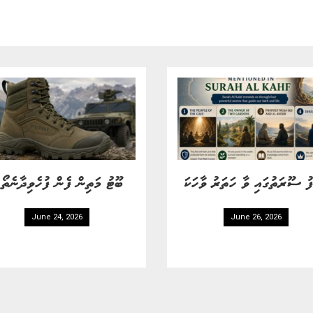
ފު ސޫރަތުގައި ވާ ހަތަރު ވާހަކަ
ބޫޓު މަތިން ފެން ފުހެވިދާނެތ
June 24, 2026
June 26, 2026