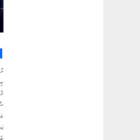
ހު
ކި
ޚު
ސު
عَ
ރަ