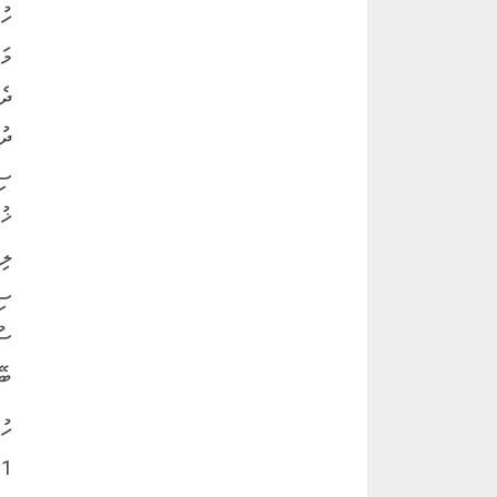
ހު
މަ
ދެ
ދު
ސި
ޚު
ލި
ސި
ސު
ބޭ
ހު
1