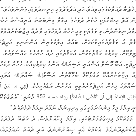
 ޚުޠުބާ ދެއްވާކަމުގައިވިއެވެ. އަދި އެދެމެދުގައި އިށީނދެވަޑައިގަންނަވައެވެ.”
ން އޮތް އިޝްކާލަކީ ހުކުރު ދުވަހުގެ އިމާމާ މިންބަރަށް އެރީއްސުރެ ހުކުރ
މާދު ނިމެންދެން، މި ވަޤުތަކީ މިއީ ހުކުރު ދުވަހުގައި ވާ ދުޢާ އިޖާބަކުރެއްވުމުގ
ޤުތު އެ ވަޤުތެއްގައިވާކަމަށް، ބައެއް ޢިލްމުވެރިން އަންނަނިވި ޙަދީޘުނ
ލީލުކޮށް، ވިދާޅުވާ ވަޤުތުކަމުން، އެވަޤުތުގައި ދުޢާ ކުރުމުގެ މައްސަލައެވެ. އ
ދީޘަކީ، އަބޫ މޫސަލް އަޝްޢަރީ ރަޟިޔަﷲ ޢަންހު ވިދާޅުވިއެވެ. ހުކުރު ދުވަހުގ
ޢާ އިޖާބަކުރެއްވޭ ވަޤުތުކޮޅާ ބެހޭގޮތުން ރަސޫލުﷲ ޞައްލަﷲ ޢަލައިހ
ސައްލަމަ މިހެން ޙަދީޘްކުރެއްވީތީ އަހުރެން އަޑުއެހީމެވެ. (هِيَ مَا بَيْنَ أَن
يَجْلِسَ الإِمَامُ إِلى أَنْ تُقْضَى الصَّلاَةُ) رواه مسلم 853 މާނައީ: “އެވަޤ
ނީ އިމާމު މީހާ މިންބަރުމަތީގައި އިށިއިނުމާ، ނަމާދު ނިމުމާ ދެމެދުއެވެ.”
 ވަޤުތުކޮޅު ލިބިގަތުމަށްޓަކައި، އިމާމު މީހާއަށްވެސް، ދެ ޚުޠުބާ ދެމެދުގައ
ޢާކުރެވިދާނެއެވެ. އެކަމަކު އެއީ ސިއްރުންނެވެ. އަދި ދެއަތް ނުއުފުލައެވެ