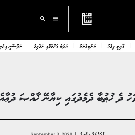
search
menu
ޢާއިލީ ފިޤްހު
ތަރުބިއްޔަތު
އަދަބު އަޚްލާޤާއި ރަޤާއިޤު
ނަފްސާނީ އިޖްތިމ
ަހު ދެ ޚުޠުބާ ދެމެދުގައި ކިޔާނޭ ޚާއްޞަ ދުޢާއ
މުޙައްމަދު ޝާފިޢު
September 3, 2020