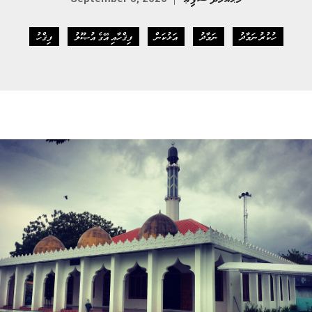
ހުކުރު ނަމާދު
ނަމާދު
އަޅުކަން
ފިޤްހާއި އޭގެ އުޞޫލު
ފިޤްހު