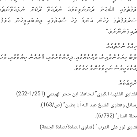
ވަގުތުގައި ﷲއަށް ދެންނެވިކަމެއް ނުދެއްވާ ދޫކޮށް ނުލައްވާނެތެވެ
ޞްރުވަޤުތުގެ ފަހުން އެންމެ ފަހު ސާޢަތުގައި ތިޔަބައިމީހުން އެވަޤުތ
ދައިގަންނާށެވެ.”
ހިއްމު ނުކުތާއެއް
ޠުބާ ކިޔަމުންދާއިރު، ދުޢާކުރުމާއި، ޛިކްރުކުރުމާއި، ޤުރުއާން ކިޔެވުމާއި، ވާހަކ
އްކުމަކީވެސް ނަހީވެގެންވާ ކަމެކެވެ.
ރްޖިޢުތައް
فتاوى الفقهية الكبرى” للحافظ ابن حجر الهيتمي (1/251-252)
سائل وفتاوى الشيخ عبد الله أبا بطين” (ص/163).
لة المنار” (6/792).
تاوى نور على الدرب” (فتاوى الصلاة/صلاة الجمعة)