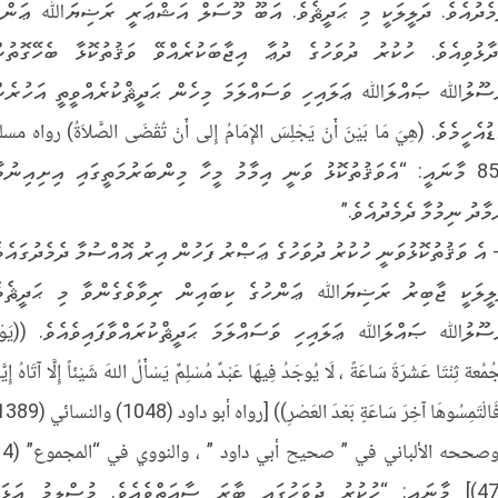
މެދުއެވެ. ދަލީލަކީ މި ޙަދީޘެވެ. އަބޫ މޫސަލް އަޝްޢަރީ ރަޟިޔަﷲ ޢަންހ
ދާޅުވިއެވެ. ހުކުރު ދުވަހުގެ ދުޢާ އިޖާބަކުރެއްވޭ ވަޤުތުކޮޅާ ބެހޭގޮތުނ
ސޫލުﷲ ޞައްލަﷲ ޢަލައިހި ވަސައްލަމަ މިހެން ޙަދީޘްކުރެއްވީތީ އަހުރެނ
ުއެހީމެވެ. (هِيَ مَا بَيْنَ أَنْ يَجْلِسَ الإِمَامُ إِلى أَنْ تُقْضَى الصَّلاَةُ) رواه مس
853 މާނައީ: “އެވަޤުތުކޮޅު ވަނީ އިމާމު މީހާ މިންބަރުމަތީގައި އިށިއިނުމާ
މާދު ނިމުމާ ދެމެދުއެވެ.”
- އެ ވަޤުތުކޮޅުވަނީ ހުކުރު ދުވަހުގެ ޢަޞްރު ފަހުން އިރު އޮއްސުމާ ދެމެދުގައެވެ
ލީލަކީ ޖާބިރު ރަޟިޔަﷲ ޢަންހުގެ ކިބައިން ރިވާވެގެންވާ މި ޙަދީޘެވެ
ސޫލުﷲ ޞައްލަﷲ ޢަލައިހި ވަސައްލަމަ ޙަދީޘްކުރައްވާފައިވެއެވެ. ((يَوْم
ُمُعة ثِنْتَا عَشْرَةَ سَاعَةً ، لَا يُوجَدُ فِيهَا عَبْدٌ مُسْلِمٌ يَسْأَلُ اللهَ شَيْئاً إِلَّا آتَاهُ إِيَّا
، وصححه ال
471)] މާނައީ: “ހުކުރު ދުވަހުގައި ބާރަ ސާޢަތްވެއެވެ. މުސްލިމު އަޅަކ