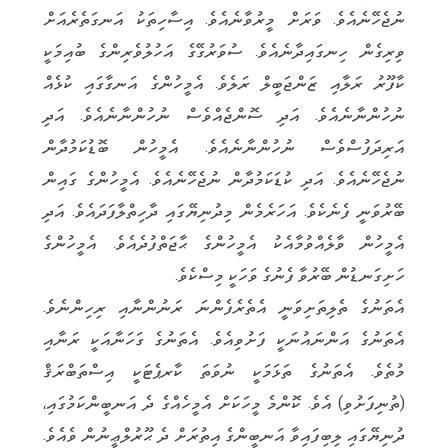
ނުޖެހޭނެއެވެ. ވަރަށް މީރުވާނެއެވެ. އިސާހިތަކު އަނގަތެރެއަށް
ވިރިގެން ހިނގައިދާނެއެވެ. ސުވަރުގޭގެ އަހުލުވެރިންގެ ބުއިމަކީ
ކާފޫރު ރަލާއި ޒަންޖަބީލް ރަލެވެ. އެމީހުންގެ އަނގާގައި ކުޅެއް
ނުހުންނާނެއެވެ. އަދި ސޮންޖެއްވެސް ނުހުންނާނެއެވެ. އަދި
އަރިދަފުސްވެސް ނުހުންނާނެއެވެ. އެމީހުން ބޮޑުކަމުދާން
ނުޖެހޭނެއެވެ. އަދި ކުޑަކަމުދާން ނުޖެހޭނެއެވެ. އެމީހުންގެ ގައިން
ބޭރުވަނީ ފެނެކެވެ. އަހަރެމެން މިދުނިޔޭގައި ދާހިތްލާފަދައެވެ. އަދި
އެމީހުން ވާލެއްވުމާއެކު އެމީހުންގެ ޙާޖަތްފުދެއެވެ. އެމީހުންގެ
ހަށިގަނޑުން ބޭރުވާ ފެނުގެ ވަހަކީ މިސްކެވެ.
އެތަނުގެ ތެލިތަށިވަނީ އެތެރެފެންނަ ރަނުންނާއި ރިހިންނެވެ.
އެތަނުގެ އަންނައުނަކީ ފަށުވިއެވެ. އެތަނުގެ ގަހަނާއަކީ ރަނާއި
މުތެވެ. އެތަނުގެ ތަޅަމަކީ ނުވަތަ ކާރޕެޓަކީ އިސްތަބްރަޤް
(ތުނިފަށުވި) އެވެ. ކޮންމެ މީހަކަށް އެމީހެއްގެ ދެ އަނބީންކަމުގައި،
ދުނިޔޭގައި ލިބިފައިވާ އަނބީންގެ އިތުރަށް ދެ ޙޫރުލްޢީނުން ވެއެވެ.