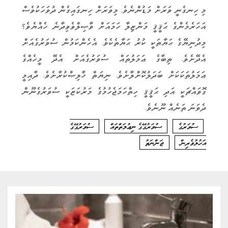
މި ހިނގެނީ ވަރަށް މަޑުންނެވެ. މިވަރަށް ހިނގައިގެން ދުވަހަކުވެސް
އަހަރެމެންގެ ޙަޤީޤީ މަންޒިލާ ހަމައަށް ވާޞިލްވެވިދާނެ ހެއްޔެވެ؟
މިދުނިޔޭގެ ޙަޔާތަކީ ކުރު ޙަޔާތެކެވެ. އެހެންކަމުން ސުވަރުގެއަށް
އެދޭށެވެ. ތިބާގެ ޢަމަލުތައް ސުވަރުގެއަށް އެދޭ މީހެއްގެ
ޢަމަލުތަކަކަށް ބަދަލުކޮށްލާށެވެ. ނިޔަތް ޚާލިޞްކުރާށެވެ. ދާއިމީ
ގޮވައްޗަކީ އަދި ޙަޤީޤީ ހިތްހަމަޖެހުމުގެ މަރުކަޒަކީ ސުވަރުގެނޫން
ދެވަނަ ތަނެއް ނޫނެވެ.
ސުވަރުގެ
ސުވަރުގޭގެ ނިޢުމަތްތައް
ސުވަރުގޭގެ
އަހުލުވެރިން
ޖަންނަތު