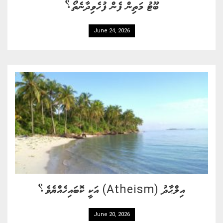
ބޫޓު މަތިން ފެން ފުހެވިދާނެތޯ؟
June 24, 2026
އިލްޙާދު (Atheism) އަކީ ކޮބައިހެއްޔެވެ؟
June 20, 2026