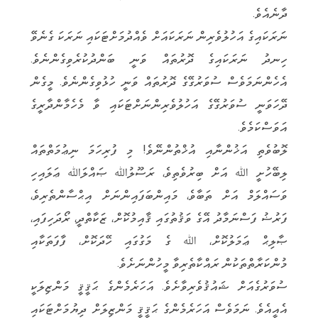
ދާނެއެވެ.
ނަރަކައިގެ އަހުލުވެރިން ނަރަކައަށް ވެއްދުމަށްޓަކައި ނަރަކަ ގެނެވޭ
ހިނދު ނަރަކައިގެ ދޮރުތައް ވަނީ ބަންދުކުރެވިގެންނެވެ.
އެހެންނަމަވެސް ސުވަރުގޭގެ ދޮރުތައް ވަނީ ހުޅުވިގެންނެވެ. މީގެން
ދޭހަވަނީ ސުވަރުގޭގެ އަހުލުވެރިންނަށްޓަކައި ވާ މެހެމާންދާރީގެ
އަވަސްކަމެވެ.
ލޮބުވެތި އަޚުންނާއި އުޚްތުންނޭވެ! މި ފުރިހަމަ ނިޢުމަތްތައް
ލިބޭހުށީ ﷲ އަށް ބިރުވެތިވެ، ރަސޫލުﷲ ޞައްލަﷲ ޢަލައިހި
ވަސައްލަމް އަށް ތަބާވެ، މައިންބަފައިންނަށް އިޙްސާންތެރިވެ،
ފަރުޟު ފަސްނަމާދު އޭގެ ވަޤުތުގައި ޤާއިމުކޮށް، ޒަކާތްދީ، ރޯދަހިފައި،
ޞާލިޙް ޢަމަލުކޮށް، ﷲ ގެ މަގުގައި ހޭދަކޮށް، ފާފަތަކާއި
މުންކަރާތްތަކުން ރައްކާތެރިވާ މީހުންނަށެވެ.
ސުވަރުގެއަށް ޝައުޤުވެރިވާށެވެ. އަހަރެމެންގެ ޙަޤީޤީ މަންޒިލަކީ
އެއީއެވެ. ނަމަވެސް އަހަރެމެންގެ ޙަޤީޤީ މަންޒިލަށް ދިޔުމަށްޓަކައި