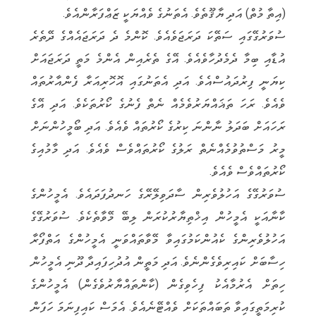
(އިތާ މުތް) އަދި ޔާޤޫތެވެ. އެތަނުގެ ވެއްޔަކީ ޒަޢްފަރާންއެވެ.
ސުވަރުގޭގައި ސަތޭކަ ދަރަޖަވެއެވެ. ކޮންމެ ދެ ދަރަޖައެއްގެ ދޭތެރެ
އުޑާއި ބިމާ ދެމެދުހާވެއެވެ. އޭގެ ތެރެއިން އެންމެ މަތީ ދަރަޖައަށް
ކިޔަނީ ފިރުދައުސްއެވެ. އަދި އެތަނުގައި އޮހޮރިއަރާ ފެންއާރުތައް
ވެއެވެ. ރަހަ ތަޣައްޔަރުވެމެއް ނެތް ފެނުގެ ކޯރުތަކެވެ. އަދި އޭގެ
ރަހައަށް ބަދަލު ނާންނަ ކިރުގެ ކޯރުތައް ވެއެވެ. އަދި ބޯމީހުންނަށް
މީރު މަސްތުވުމެއްނެތް ރަލުގެ ކޯރުތައްވެސް ވެއެވެ. އަދި މާމުއިގެ
ކޯރުތައްވެސް ވެއެވެ.
ސުވަރުގޭގެ އަހުލުވެރިން ސާދަވިލޭރޭގެ ހަނދުފަދައެވެ. އެމީހުންގެ
ކާނާއަކީ އެމީހުން އިޚްތިޔާރުކުރަން ލިބޭ މޭވާތެކެވެ. ސުވަރުގޭގެ
އަހުލުވެރިންގެ ކެއުންކަމުގައިވާ މޭވާތައްވަނީ އެމީހުންގެ އަތްފޯރާ
ހިސާބަށް ކައިރިވެގެންނެވެ. އަދި މަތީން އުދުހިފައިދާ ދޫނި އެމީހުން
ހިތަށް އެރުމާއެކު ފިހެވިގެން (ކާންތައްޔާރުވެގެން) އެމީހުންގެ
ކުރިމަތީގައިވާ ތަބައްތަކަށް ވެއްޓޭނެއެވެ. އެމަސް ކައިފިނަމަ ހަފަން