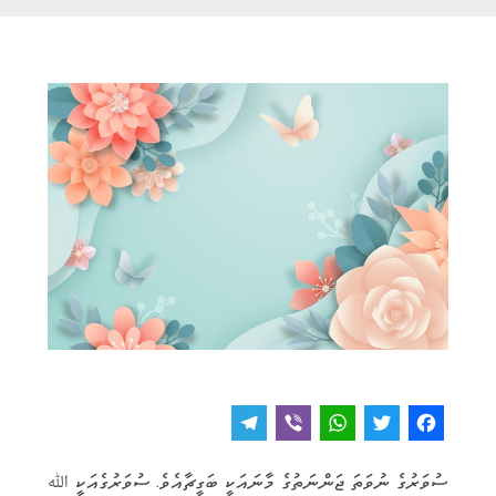
T
V
W
T
F
e
i
h
w
a
ސުވަރުގެ ނުވަތަ ޖަންނަތުގެ މާނައަކީ ބަގީޗާއެވެ. ސުވަރުގެއަކީ ﷲ