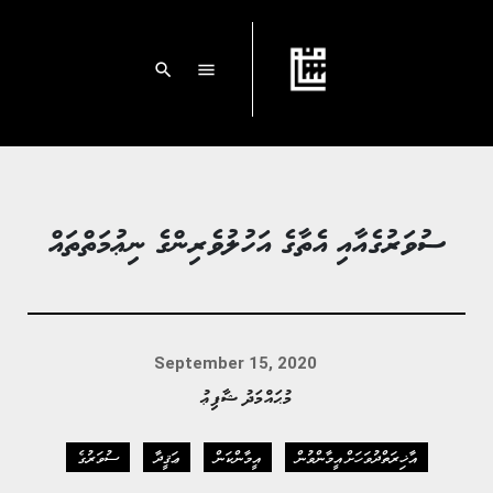
search
menu
ސުވަރުގެއާއި އެތާގެ އަހުލުވެރިންގެ ނިޢުމަތްތައް
September 15, 2020
މުޙައްމަދު ޝާފިޢު
އާޚިރަތްދުވަހަށް އީމާންވުން
އީމާންކަން
ޢަޤީދާ
ސުވަރުގެ