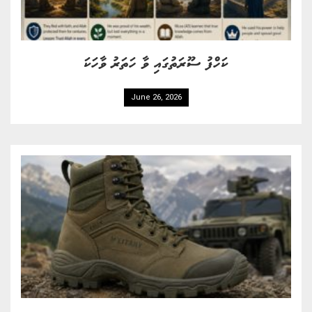
ކަހްފު ސޫރަތުގައި ވާ ހަތަރު ވާހަކަ
June 26, 2026