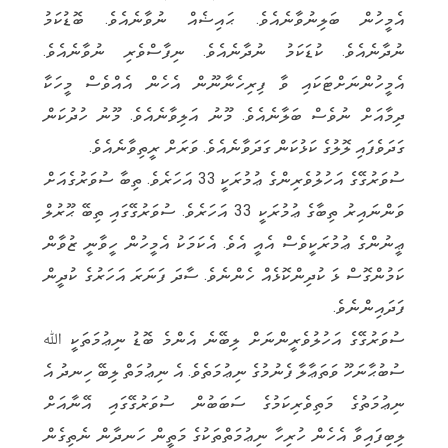
އެމީހުން ބަލިނުވާނެއެވެ. ޙައިޟެއް ނުވާނެއެވެ. ބޮޑުކަމު
ނުދާނެއެވެ. ކުޑަކަމު ނުދާނެއެވެ. ނިފާސްވެރި ނުވާނެއެވެ.
އެމީހުންނަށްޓަކައި ވާ ފިރިހެނާނޫން އެހެން އެއްވެސް މީހަކާ
ދިމާއަށް ނުވެސް ބަލާނެއެވެ. މޫނު އަލިވާނެއެވެ. މޫނު ހުދުކަން
ގަދަވެފައި ލޮލުގެ ކަޅުކަން ގަދަވާނެއެވެ. ވަރަށް ރީތިވާނެއެވެ.
ސުވަރުގޭގެ އަހުލުވެރިންގެ ޢުމުރަކީ 33 އަހަރެވެ. ތިބާ ސުވަރުގެއަށް
ވަންނައިރު ތިބާގެ ޢުމުރަކީ 33 އަހަރެވެ. ސުވަރުގޭގައި ތިބޭ ޙޫރުލް
ޢީނުންގެ ޢުމުރަކީވެސް އެއީ އެވެ. އެކަމަކު އެމީހުން ހީވާނީ ޒުވާން
ކަމުންގޮސް ޅަ ކުދިންކޮޅެއް ހެންނެވެ. ސާދަ ފަނަރަ އަހަރުގެ ކުދީން
ފަދައިންނެވެ.
ސުވަރުގޭގެ އަހުލުވެރީންނަށް ލިބޭނެ އެންމެ ބޮޑު ނިޢުމަތަކީ ﷲ
ސުބުޙާނަހޫ ވަތަޢާލާ ފެނުމުގެ ނިޢުމަތެވެ. އެ ނިޢުމަތް ލިބޭ ހިނދު އެ
ނިޢުމަތުގެ މަތިވެރިކަމުގެ ސަބަބުން ސުވަރުގޭގައި އޭނާއަށް
ލިބިފައިވާ އެހެން ހުރިހާ ނިޢުމަތްތަކުގެ މަތީން ހަނދާން ނެތިގެން