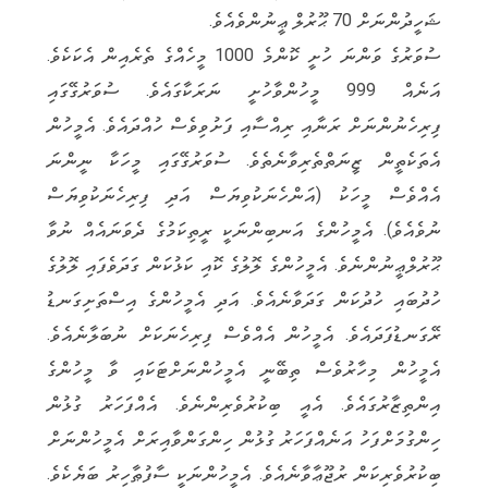
ޝަހީދުންނަށް 70 ޙޫރުލް ޢީނުންވެއެވެ.
ސުވަރުގެ ވަންނަ ހުށީ ކޮންމެ 1000 މީހެއްގެ ތެރެއިން އެކަކެވެ.
އަނެއް 999 މީހުންވާހުށީ ނަރަކާގައެވެ. ސުވަރުގޭގައި
ފިރިހެނުންނަށް ރަނާއި ރިއްސާއި ފަށުވިވެސް ހުއްދައެވެ. އެމީހުން
އެތަކެތީން ޒީނަތްތެރިވާނެތެވެ. ސުވަރުގޭގައި މީހަކާ ނީންނަ
އެއްވެސް މީހަކު (އަންހެނަކުވިޔަސް އަދި ފިރިހެނަކުވިޔަސް
ނުވެއެވެ). އެމީހުންގެ އަނބިންނަކީ ރީތިކަމުގެ ދެވަނައެއް ނުވާ
ޙޫރުލްޢީނުންނެވެ. އެމީހުންގެ ލޮލުގެ ކޮއި ކަޅުކަން ގަދަވެފައި ލޮލުގެ
ހުދުބައި ހުދުކަން ގަދަވާނެއެވެ. އަދި އެމީހުންގެ އިސްތަށިގަނޑު
ރޭގަނޑުފަދައެވެ. އެމީހުން އެއްވެސް ފިރިހެނަކަށް ނުބަލާނެއެވެ.
އެމީހުން މިހާރުވެސް ތިބޭނީ އެމީހުންނަށްޓަކައި ވާ މީހުންގެ
އިންތިޒާރުގައެވެ. އެއީ ބިކުރުވެރިންނެވެ. އެއްފަހަރު ގުޅުން
ހިންގުމަށްފަހު އަނެއްފަހަރު ގުޅުން ހިންގަންވާއިރަށް އެމީހުންނަށް
ބިކުރުވެރިކަން ރުޖޫޢާވާނެއެވެ. އެމީހުންނަކީ ސާފުޠާހިރު ބަޔެކެވެ.