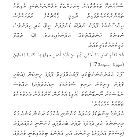
l
b
a
it
c
ސުބުޙާނަހޫ ވަތަޢާލާއަށް ކިޔަމަންގަތް އަޅުންނަށްޓަކައި އެއިލާހު
e
e
t
t
e
ތައްޔާރުކުރައްވާފައިވާ ދާއިމީ ގޯއްޗެކެވެ. ދުވަހަކުވެސް
g
r
s
e
b
އިންސާނެއްގެ ލޮލުން ނުދެކޭ، ކަންފަތަށް ނީވޭ، އަދި ހިތަށްވެސް
r
A
r
o
ނުގެނެވޭ ކަންތައްތަކެއް އެތަނުގައިވެއެވެ. ﷲ ތަޢާލާ
a
p
o
ވަޙީކުރައްވާފައިވެއެވެ.
m
p
k
فَلا تَعْلَمُ نَفْسٌ مَا أُخْفِيَ لَهُمْ مِنْ قُرَّةِ أَعْيُنٍ جَزَاءً بِمَا كَانُوا يَعْمَلُونَ
(سورة السجدة 17)
“ފަހެ އެއުރެންނަށްޓަކައި ފޮރުއްވާފައިވާ ލޮލުގެ ފިނިކަން (އެބަހީ
ލޮލަށް ފިނިކަން ދެނިވި ސުވަރުގޭގެ ނިޢުމަތްތައް) އެއްވެސް
ނަފްސަކަށް ނޭނގޭނެތެވެ. (އެއީ) އެއުރެން ކޮށްއުޅުނު ޢަމަލުތަކުގެ
ޖަޒާއެއް ކަމުގައެވެ.”
އެތަނުގެ ބިނާތަކުގެ ގައުތައް ހުންނާނީ އެއްގައު ރަނުން އަނެއް ގައު
ރިހިންނެވެ. އަދި ދެގަލުގެ ދޭތެރެ ބައްދާފައި ހުންނާނީ އަލްއަޛްފަރު
(މިސްކުލް އަޛްފަރު) އިންނެވެ. އަދި އެތަނުގެ ބިމުގައިވަނީ ލުއުލުއު