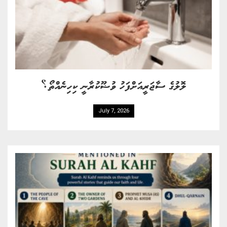
ލޮލުގެ ސާޖަރީއަށްފަހު ވުޟޫކުރާނީ ކިހިނެއްތޯ؟
July 7, 2026