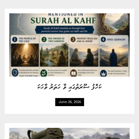
ކަހްފު ސޫރަތުގައި ވާ ހަތަރު ވާހަކަ
June 26, 2026