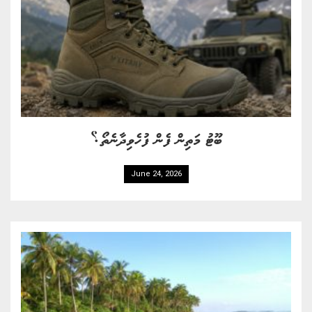
ބޫޓު މަތިން ފެން ފުހެވިދާނެތޯ؟
June 24, 2026