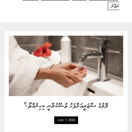
ނަމާދު
ލޮލުގެ ސާޖަރީއަށްފަހު ވުޟޫކުރާނީ ކިހިނެއްތޯ؟
July 7, 2026