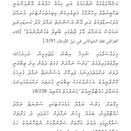
މަޝްޣޫލުވުމެއް ނެތްކަމެވެ. އަދި ކިއެއް ހެއްޔެވެ. އޭނާއަށްވަނީ
ތަކްބީރަތުލް އިޙްރާމްގެ މަތިވެރިކަން ލިބިގަތުމަށްޓަކައި އެނަމާދު
މެދުކަނޑާލުމެވެ. އަދި އޭނާ އެސުންނަތް ނަމާދު މެދު ކަނޑައިނުލި
ނަމަވެސް އެނަމާދު އޭގެ ޛާތުގައި ބާޠިލް ވެގެންދާނެއެވެ” [كلام
العراقي نقله الشوكاني في نيل الأوطار 3/91 ].
މިމައްސަލާގައި ޝެއިޚް އިބްނު ޢުޘައިމީން ރަޙިމަހުﷲ
ވިދާޅުވެފައިވެއެވެ. “ފަރުޟު ނަމާދަށް ޤަމަތް ދެވުނު އިރު ތިބާވަނީ
ދެވަނަ ރަކްޢަތުގައިނަމަ ލުއިކޮށް އެސުންނަތް ނަމާދު ފުރިހަމަ
ކޮށްލާނީއެވެ. އެހެނެއްކަމަކު ތިބާވަނީ ފުރަތަމަ ރަކްޢަތުގައިނަމަ
އެނަމާދު ހުއްޓާލާނީއެވެ.” (ޝަރްޙުލް މުމްތިޢު: 4/238).
މިގޮތަށް، ފަރްޟު ނަމާދާ ގުޅުމަށްޓަކައި ސުންނަތް ނަމާދު
ހުއްޓާލާއިރު، ބައެއް މީހުން ނަމާދަށް ހުރެފައި ދެ ފަރާތަށް
ސަލާމްދީފައި ދެއެވެ. އެގޮތަށް ސަލާންދޭކަށް ނުޖެހޭނެއެވެ. ހަމަ