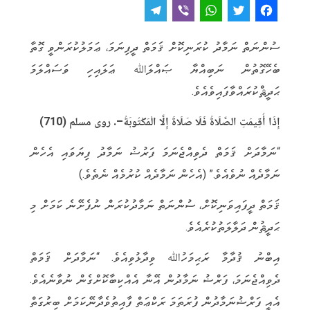
T
V
W
T
F
e
i
h
w
a
ސުންނަތް ނަމާދު ކުރަނިކޮށް ޤަމަތް ދީފިނަމަ، ޢަމަލުކުރަންވީ ގޮތާ
l
b
a
it
c
ބެހޭގޮތުން ނަބިއްޔާ ޞައްލަﷲ ޢަލައިހި ވަސައްލަމަ
e
e
t
t
e
ޙަދީޘްކުރައްވާފައިވެއެވެ.
g
r
s
e
b
r
A
r
o
إِذَا أُقِيمَتِ الصَّلَاةُ فَلَا صَلَاةَ إِلَّا الْمَكْتُوبَةُ
–
. روى مسلم (710)
a
p
o
“ނަމާދަށް ޤަމަތް ދެވިއްޖެނަމަ ފަރުޟު ނަމާދު ފިޔަވައި އެހެން
m
p
k
ނަމާދެއް ނުވެއެވެ.” (އެހެން ނަމާދެއް ކުރުމެއް ނެތެވެ.)
ޤަމަތް ދީފައިވަނިކޮށް، ސުންނަތް ނަމާދުކުރަން ނުފެށޭނެ ކަމަށް މި
ޙަދީޘުން ދަލާލަތުކުރެއެވެ.
އިބްނު ޤުދާމާ ރަޙިމަހުﷲ ވިދާޅުވިއެވެ. “ނަމާދަށް ޤަމަތް
ދެވިއްޖެނަމަ، ފަރްޟު ނަމާދުން އޭނާ އެއްކިބާކޮށްގެން ނުވާނެއެވެ.
އެއީ ފަރްޟުނަމާދުން ފުރަތަމަ ރަކްޢަތް ފާއިތުވެދާނޭކަމަށް ބިރުގަތް