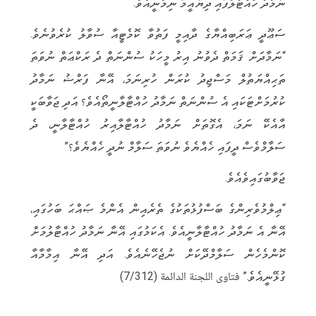
ނަމާދު ހުއްޓާލާފައި ދިޔައީމަ ނިމުނީއެވެ.
ސަޢޫދީ ޢަރަބިއްޔާގެ ދާއިމީ ފަތުވާ ކޮމެޓީއާ ސުވާލު ކުރެވުނެވެ.
“ނަމާދަށް ޤަމަތް ދެވުނު އިރު މީހަކު ސުންނަތް ދެ ރަކްޢަތް ނުވަތަ
ތަޙިއްޔަތުލް މަސްޖިދު ކުރަން ހުރިނަމަ، އޭނާ ފަރްޟު ނަމާދު
ކުރުމަށްޓަކައި އެ ސުންނަތް ނަމާދު ހުއްޓާލާނީތޯއެވެ؟ އަދި ޖަވާބަކީ
އާއެކޭ ނަމަ، އެގޮތަށް ނަމާދު ހުއްޓާލާއިރު ހުއްޓާލާނީ، ދެ
ސަލާމްވެސް ދީފައި ހެއްޔެވެ ނުވަތަ ސަލާމް ނުދީ ހެއްޔެވެ؟”
ޖަވާބުގައިވެއެވެ.
“ޢިލްމުވެރިންގެ ބަސްފުޅުތަކުގެ ތެރެއިން އެންމެ ޞައްޙަ ބަހުގައި،
އޭނާ އެ ނަމާދު ހުއްޓާލާނީއެވެ. އެކަމުގައި އޭނާ ނަމާދު ހުއްޓާލުމަށް
ކޮންމެހެން ސަލާމްދޭކަށް ނުޖެހޭނެއެވެ. އަދި އޭނާ އިމާމާއާ
ގުޅޭނީއެވެ.” فتاوى اللجنة الدائمة (7/312)