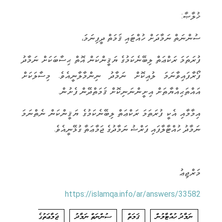
ޚުލާޞާ:
ސުންނަތް ނަމާދަށް ހުއްޓައި ޤަމަތް ދީފިނަމަ،
ފުރަތަމަ ރަކްޢަތް ލިބޭނެކަމުގެ ޔަޤީންކަން އޮތް ޙިސާބަކަށް ނަމާދު
ފޯރާފައިވާނަމަ ލުއިކޮށް ނަމާދު ނިންމާލާނީއެވެ. މިސާލަކަށް
އައްތަޙިއްޔާތަށް އިށީންނަނިކޮށް ޤަމަތްދޭން ފެށުން.
އިމާމާއި އެކީ ފުރަތަމަ ރަކްޢަތް ލިބޭނެކަމުގެ ޔަޤީންކަން ނެތްނަމަ
ނަމާދު ހުއްޓާލާފައި ފަރްޟު ނަމާދުގެ ޖަމާޢަތާ ގުޅޭނީއެވެ.
މަރްޖިޢު
https://islamqa.info/ar/answers/33582
ނަމާދު ހުއްޓާލުން
ޤަމަތް
ސުންނަތް ނަމާދު
ޖަމާޢަތުގެ