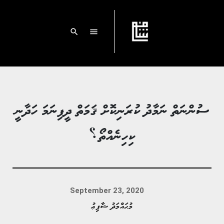
search
menu
ސުންނަތް ނަމާދު ކުރަނިކޮށް ޤަމަތް ދީފިނަމަ ހަދާނީ
ކިހިނެއްތޯ؟
September 23, 2020
މުޙައްމަދު ޝާފިޢު