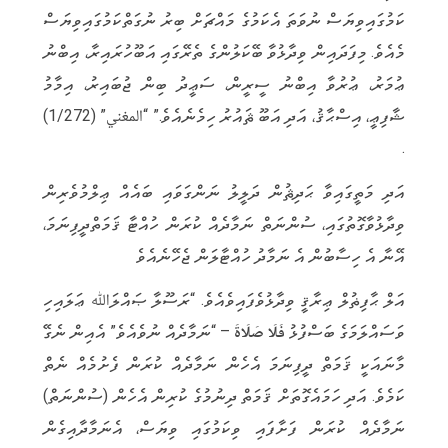
ކަމުގައިވިޔަސް ނުވަތަ އެކަމުގެ މައްޗަށް ބިރު ނުގަތްކަމުގައިވިޔަސް
މެއެވެ. މިފަދައިން ވިދާޅުވާ ބޭކަލުންގެ ތެރޭގައި އަބޫހުރައިރާ، އިބްނު
ޢުމަރު، ޢުރުވާ އިބްނު ސީރީން، ސަޢީދު ބިން ޖުބައިރު، އިމާމު
ޝާފިޢީ، އިސްޙާޤު، އަދި އަބޫ ޘައުރު ހިމެނެއެވެ.” “المغني” (1/272)
.
އަދި މަތީގައިވާ ޙަދިޘުން ދަލީލު ނަންގަވައި ބައެއް ޢިލްމުވެރިން
ވިދާޅުވާގޮތުގައި، ސުންނަތް ނަމާދެއް ކުރަން ހުއްޓާ ޤަމަތްދީފިނަމަ،
އޭނާ އެ ހިސާބުން އެ ނަމާދު ހުއްޓާލަން ޖެހޭނެއެވެ
އަލް ޙާފިޡުލް ޢިރާޤީ ވިދާޅުވެފައިވެއެވެ. “ރަސޫލާ ޞައްލަﷲ ޢަލައިހި
ވަސައްލަމަގެ ބަސްފުޅު
فَلَا صَلَاةَ
– “ނަމާދެއް ނުވެއެވެ” އެއިން ނެގޭ
މާނައަކީ ޤަމަތް ދީފިނަމަ އެހެން ނަމާދެއް ކުރަން ފެށުމެއް ނެތް
ކަމެވެ. އަދި ހަމައެގޮތަށް ޤަމަތް ދިނުމުގެ ކުރިން އެހެން (ސުންނަތް)
ނަމާދެއް ކުރަން ފަށާފައި ވިކަމުގައި ވިޔަސް، އެނަމާދާއިގެން