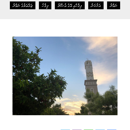
ނަމާދު
އަޅުކަން
ފިޤްހާއި އޭގެ އުޞޫލު
ފިޤްހު
ޖަމާޢަތުގެ ނަމާދު