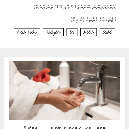
(އަލްމުއުމިނޫން ސޫރަތުގެ 99 އާއި 100 ވަނަ އާޔަތް)
މުޖްތަމަޢުގެ މުތްތައް (ނުނިމޭ)
ކަށްވަޅު
އުޚްތުން
ފަތް
ތަރުބިއްޔަތު
ޤިޔާމަތް ދުވަސް