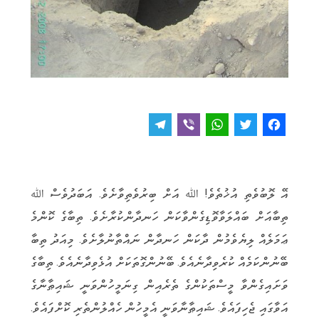
T
V
W
T
F
e
i
h
w
a
l
b
a
it
c
e
e
t
t
e
އޭ ލޮބުވެތި އުޚުތެވެ! ﷲ އަށް ބިރުވެތިވާށެވެ. އަބަދުވެސް ﷲ
g
r
s
e
b
ތިބާއަށް ބައްލަވާވޮޑިގެންވާކަން ހަނދާންކުރާށެވެ. ތިބާގެ ކޮންމެ
r
A
r
o
ޢަމަލެއް ލިޔެވެމުން ދާކަން ހަނދާން ނައްތާނުލާށެވެ. މިއަދު ތިބާ
a
p
o
ބޭނުންކަމެއް ކުރެވިދާނެއެވެ. ބޭނުންގޮތަކަށް އުޅެވިދާނެއެވެ. ތިބާގެ
m
p
k
ވަށައިގެންވާ މީސްތަކުންގެ ތެރެއިން ގިނަމީހުންވަނީ ޝައިޠާނާގެ
އަވާގައި ޖެހިފައެވެ. ޝައިޠާނާވަނީ އެމީހުން ހެއްލުންތެރި ކޮށްފައެވެ.