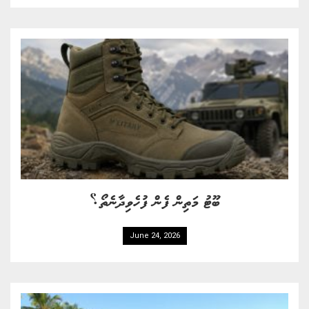
ބޫޓު މަތިން ފެން ފުހެވިދާނެތޯ؟
June 24, 2026