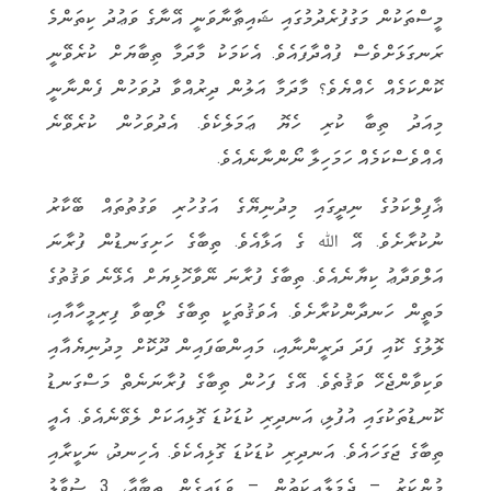
މީސްތަކުން މަގުފުރެދުމުގައި ޝައިޠާނާވަނީ އޭނާގެ ވަޢުދު ކިތަންމެ
ރަނގަޅަށްވެސް ފުއްދާފައެވެ. އެކަމަކު މާދަމާ ތިބާޔަށް ކުރެވޭނީ
ކޮންކަމެއް ހެއްޔެވެ؟ މާދަމާ އަލުން ދިރުއްވާ ދުވަހުން ފެންނާނީ
މިއަދު ތިބާ ކުރި ހެޔޮ ޢަމަލެކެވެ. އެދުވަހުން ކުރެވޭނެ
އެއްވެސްކަމެއް ހަމަހިލާ ނޯންނާނެއެވެ.
ޣާފިލްކަމުގެ ނިދީގައި މިދުނިޔޭގެ އަގުހުރި ވަގުތުތައް ބޭކާރު
ނުކުރާށެވެ. އޭ ﷲ ގެ އަޅާއެވެ. ތިބާގެ ހަށިގަނޑުން ފުރާނަ
އަލްވަދާޢު ކިޔާނެއެވެ. ތިބާގެ ފުރާނަ ނޭވާހޮޅިޔަށް އެޅޭނެ ވަޤުތުގެ
މަތީން ހަނދާންކުރާށެވެ. އެވަޤުތަކީ ތިބާގެ ލޯބިވާ ފިރިމީހާއާއި،
ލޮލުގެ ކޮއި ފަދަ ދަރީންނާއި، މައިންބަފައިން ދޫކޮށް މިދުނިޔެއާއި
ވަކިވާންޖެހޭ ވަޤުތެވެ. އޭގެ ފަހުން ތިބާގެ ފުރާނަނެތް މަސްގަނޑު
ކޮނޑުތަކުގައި އުފުލި، އަނދިރި ކުޑަކުޑަ ގޮޅިއަކަށް ލެވޭނެއެވެ. އެއީ
ތިބާގެ ޖަގަހައެވެ. އަނދިރި ކުޑަކުޑަ ގޮޅިއެކެވެ. އެހިނދު، ނަކީރާއި
މުންކަރު – ދެމަލާއިކަތުން – ވަޑައިގެން ތިބާއާ، 3 ސުވާލު