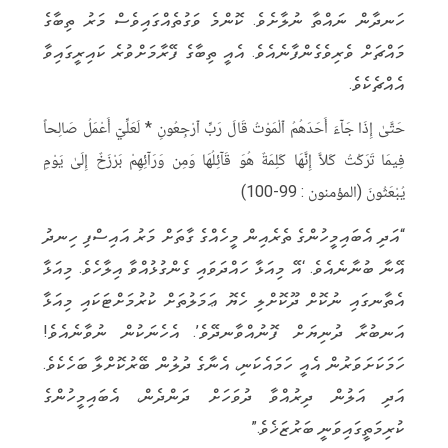
ހަނދާން ނައްތާ ނުލާށެވެ. ކޮންމެ ވަގުތެއްގައިވެސް މަރު ތިބާގެ
މައްޗަށް ވެރިވެގެންފާނެއެވެ. އެއީ ތިބާގެ ފޭރާމަށްވުރެ ކައިރީގައިވާ
އެއްޗެކެވެ.
حَتَّىٰ إِذَا جَآءَ أَحَدَهُمُ ٱلْمَوْتُ قَالَ رَبِّ ٱرْجِعُونِ * لَعَلِّيۤ أَعْمَلُ صَالِحاً
فِيمَا تَرَكْتُ كَلاَّ إِنَّهَا كَلِمَةٌ هُوَ قَآئِلُهَا وَمِن وَرَآئِهِمْ بَرْزَخٌ إِلَىٰ يَوْمِ
يُبْعَثُونَ (المؤمنون : 99-100)
“އަދި އެބައިމީހުންގެ ތެރެއިން މީހެއްގެ ގާތަށް މަރު އައިސްފި ހިނދު
އޭނާ ބުނާނެއެވެ. ‘އޭ މިއަޅާ ހައްދަވައި ގެންގުޅުއްވާ އިލާހެވެ. މިއަޅާ
އެތާނގައި ނުކޮށް ދޫކޮށްލި ހެޔޮ ޢަމަލުތަށް ކުރުމަށްޓަކައި މިއަޅާ
އަނބުރާ ދުނިޔަށް ފޮނުއްވާނދޭވެ’. އެހެނަކުން ނުވާނެއެވެ!
ހަމަކަށަވަރުން އެއީ ހަމައެކަނި، އެނާގެ ދުލުން ބޭރުކޮށްލާ ބަހެކެވެ.
އަދި އަލުން ދިރުއްވާ ދުވަހަށް ދަންދެން، އެބައިމީހުންގެ
ކުރިމަތީގައިވަނީ ބަރުޒަޚެވެ.”