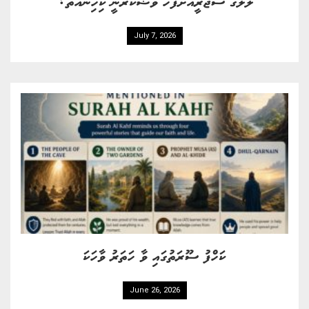
ލޮލުގެ ސާޖަރީއަށްފަހު ވުޟޫކުރާނީ ކިހިނެއްތޯ؟
July 7, 2026
ކަހްފު ސޫރަތުގައި ވާ ހަތަރު ވާހަކަ
June 26, 2026