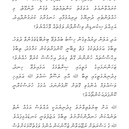
ކުރައްވާނެއެވެ. އެވަޤުތު ކަންތައްތައް ވެގެން ދާނެގޮތް، މި
ހެއްލުންތެރި ދުނިޔޭގެ ދިރިއުޅުމާއި ހަނގުރާމަ ކުރަމުންދާއިރު،
އަމިއްލަ ސިކުނޑިން ވިސްނާލާނެ ވަޤުތެއް ވޭހެއްޔެވެ؟
އަދި އަލުން ދިރުއްވިގެން ހިސާބު ބެއްލެވޭ ބިރުބޮޑުވެގެންވާ ދުވަހު،
ތިބާގެ ޢަމަލުތަކުގެ ފަތް ލިބޭނީ ކޮންފަރާތަކުން ކަމާމެދު، ތިބާގެ
އިޙްސާސްތައް ހުންނާނެ ގޮތް މިއަދު އިޙްސާސް ކުރެވޭ ހެއްޔެވެ؟
ޖަހަންނަމައިގެ މަތީގައި ޞިރާޠުމަގު އަޅައިލެވޭ ހިނދު،
މިދުނިޔެމަތީގައި ތިބާ ﷲ އާއި ރަސޫލާ ޞައްލަ ﷲ ޢަލައިހި
ވަސައްލަމް އެންގެވި ގޮތަށް ނޫޅުނުނަމަ، އެމަގު ހުރަސްކުރާނީ
ކޮންފަދައަކުންތޯއެވެ؟
ﷲ އަށް ބިރުވެތިވާށެވެ. މިދުނިޔެއަކީ އެއްވެސް އަގެއް ނެތް
ތަނެއްކަން ހަނދާންކުރާށެވެ. ތިބާގެ އަޖަލުވަނީ ކަނޑައެޅިފައެވެ.
ﷲ ގެ ޙަޟްރަތަށް ރުޖޫޢަވާން ޖެހޭނެކަން އެންމެ ވަގުތުކޮޅަކަށްވެސް