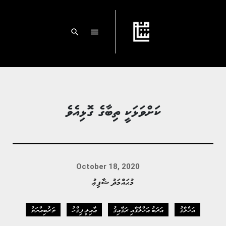
search
menu
ކަށްވަޅަކީ ތިބާގެ ގޮޅިއެވެ
October 18, 2020
މުޙައްމަދު ޝާފިޢު
އަޚްލާޤު
އަދަބު އަޚްލާޤާއި ރަޤާއިޤު
ޢާއިލީ ފިޤްހު
ތަރުބިއްޔަތު