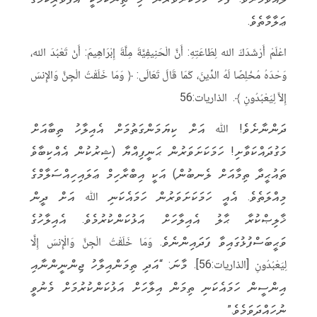
ޢަލާމާތެވެ.
اعْلَمْ أَرْشَدَكَ الله لِطَاعَتِهِ: أَنَّ الْحَنِيفِيَّةَ مِلَّةَ إِبْرَاهِيمَ: أَنْ تَعْبُدَ الله،
وَحْدَهُ مُخْلِصًا لَهُ الدِّينَ، كَمَا قَالَ تَعَالَى: ﴿ وَمَا خَلَقْتُ الْجِنَّ وَالإِنسَ
إِلاَّ لِيَعْبُدُونِ ﴾. الذاريات:56
ދަންނާށެވެ! ﷲ އަށް ކިޔަމަންގަތުމަށް އެއިލާހު ތިބާއަށް
މަގުދައްކަވާށި! ހަމަކަށަވަރުން ޙަނީފިއްޔާ (ޝިރުކުން އެއްކިބާވެ
ތައުޙީދާ ތިމާއަށް ލެނބުން) އަކީ އިބްރާހިމް ޢަލައިހިއްސަލާމްގެ
މިއްލަތެވެ. އެއީ ހަމަކަށަވަރުން ހަމައެކަނި ﷲ އަށް ދީން
ޚާލިޞްކުރާ ޙާލު އެއިލާހަށް އަޅުކަންކުރުމެވެ. އެއިލާހުގެ
ވަޙީބަސްފުޅުގައިވާ ފަދައިންނެވެ. وَمَا خَلَقْتُ الْجِنَّ وَالْإِنسَ إِلَّا
لِيَعْبُدُونِ [الذاريات:56]. މާނަ: “އަދި ތިމަންއިލާހު ޖިންނީންނާއި
އިންސީން ހަމައެކަނި ތިމަން އިލާހަށް އަޅުކަންކުރުމަށް މެނުވީ
ނުހައްދަވަމެވެ.”