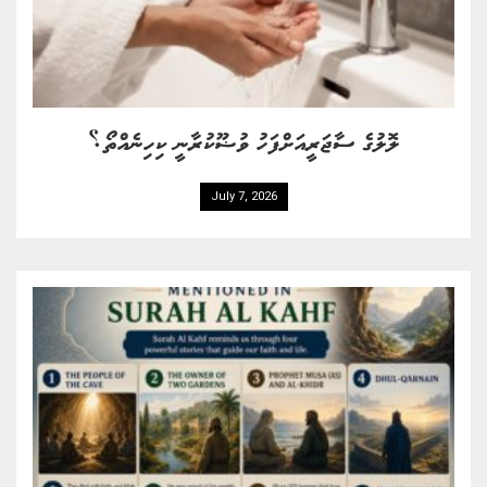
ލޮލުގެ ސާޖަރީއަށްފަހު ވުޟޫކުރާނީ ކިހިނެއްތޯ؟
July 7, 2026