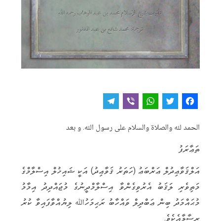
T
V
W
T
F
e
i
h
w
a
الحمد لله والصلاة والسلام على رسول الله. و بعد
l
b
a
it
c
e
e
t
t
e
ތަޢާރަފު
g
r
s
e
b
އަލްޤަވާޢިދުލް ޢަރްބަޢު (ހަތަރު ޤަވާޢިދު) އަކީ ޝައިޚުލް އިސްލާމްގެ
r
A
r
o
މަތިވެރި ލަޤަބު އެރުވިގެންވާ އިސްލާމްދީނުގެ މުޖައްދިދު އިމާމު
a
p
o
މުޙައްމަދު ބިން ޢަބްދިލް ވައްހާބު ރަޙިމަހުﷲ ލިޔުއްވާފައިވާ ކުރު
m
p
k
ރިސާލާއެކެވެ.