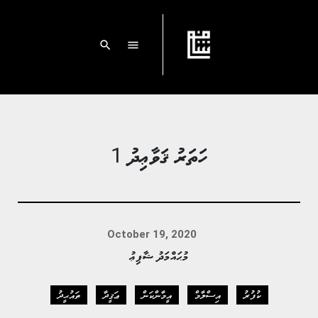
search
menu
ހަތަރު ޤަވާޢިދު 1
October 19, 2020
މުޙައްމަދު ޝާފިޢު
ކުފުރު
އިސްލާމް
އީމާންކަން
ޢަޤީދާ
ތައުޙީދު