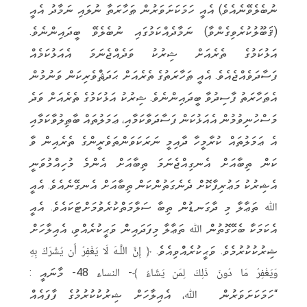
ނުބެލެވޭނެއެވެ) އެއީ ހަމަކަށަވަރުން ޠަހާރަތާ ނުލައި ނަމާދު އެއީ
(ޤަބޫލުކުރެވިގެންވާ) ނަމާދެއްކަމުގައި ނުބެލެވޭ ބީދައިންނެވެ.
އަޅުކަމުގެ ތެރެއަށް ޝިރުކު ވަދެއްޖެނަމަ އެއަޅުކަމެއް
ފަސާދަވެއްޖެއެވެ. އެއީ ޠަހާރަތުގެ ތެރެއަށް ޙަދަޘްވެރިކަން ވަނުމުން
އެޠަހާރަތު ފާސިދުވާ ބީދައިންނެވެ. ޝިރުކު އަޅުކަމުގެ ތެރެއަށް ވަދެ
މަސްހުނިވުމުން އެއަޅުކަން ފަސާދަވާކަމާއި، ޢަމަލުތައް ބާޠިލުވާކަމާއި
އެ ޢަމަލުތައް ކުރާމީހާ ދާއިމީ ނަރަކަވަންތަވެރީންގެ ތެރެއިން ވާ
ކަން ތިބާއަށް އެނގިއްޖެނަމަ ތިބާއަށް އެންމެ މުހިއްމުވަނީ
އެޝިރުކު މަޢުރިފާކޮށް ދެނެގަތުންކަން ތިބާއަށް އެނގޭނެއެވެ. އެއީ
ﷲ ތަޢާލާ މި ދާގަނޑުން ތިބާ ސަލާމަތްކުރެވުމަށްޓަކައެވެ. އެއީ
އެކަމަކާ ބެހޭގޮތުން ﷲ ތަޢާލާ މިފަދައިން ވަޙީކުރެއްވި، އެއިލާހަށް
ޝިރުކުކުރުމެވެ. ވަޙީކުރެއްވިއެވެ. ﴿ إِنَّ اللَّـهَ لَا يَغْفِرُ أَن يُشْرَكَ بِهِ
وَيَغْفِرُ مَا دُونَ ذَلِكَ لِمَن يَشَاءُ ﴾- النساء 48- މާނައީ :
“ހަމަކަށަވަރުން ﷲ، އެއިލާހަށް ޝިރުކުކުރުމުގެ ފާފައެއް