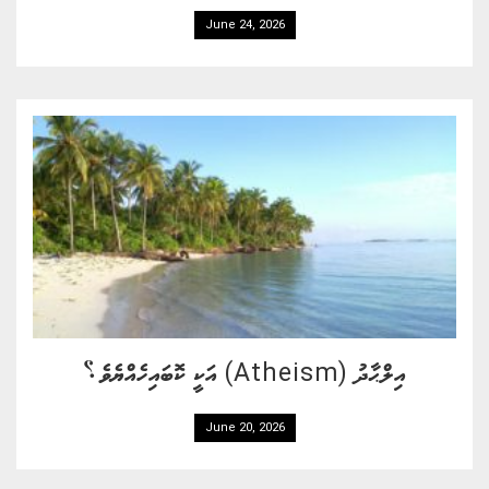
June 24, 2026
އިލްޙާދު (Atheism) އަކީ ކޮބައިހެއްޔެވެ؟
June 20, 2026