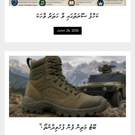
ކަހްފު ސޫރަތުގައި ވާ ހަތަރު ވާހަކަ
June 26, 2026
ބޫޓު މަތިން ފެން ފުހެވިދާނެތޯ؟