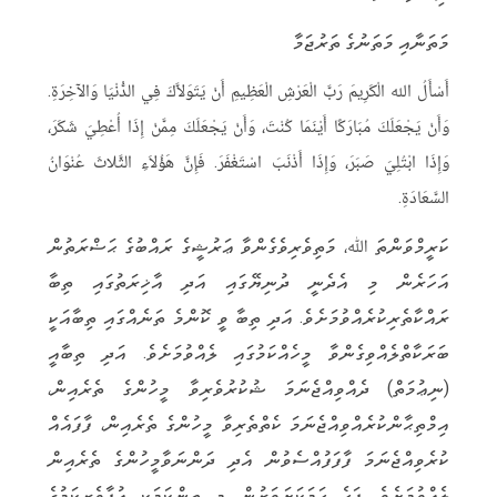
މަތަނާއި މަތަނުގެ ތަރުޖަމާ
أَسْأَلُ الله الْكَرِيمَ رَبَّ الْعَرْشِ الْعَظِيمِ أَنْ يَتَوَلاَّكَ فِي الدُّنْيَا وَالآخِرَةِ.
وَأَنْ يَجْعَلَكَ مُبَارَكًا أَيْنَمَا كُنْتَ، وَأَنْ يَجْعَلَكَ مِمَّنْ إِذَا أُعْطِيَ شَكَرَ،
وَإِذَا ابْتُلِيَ صَبَرَ، وَإِذَا أَذْنَبَ اسْتَغْفَرَ. فَإِنَّ هَؤُلاَءِ الثَّلاثَ عُنْوَانُ
السَّعَادَةِ.
ކަރީމްވަންތަ ﷲ، މަތިވެރިވެގެންވާ ޢަރުޝީގެ ރައްބުގެ ޙަޟްރަތުން
އަހަރެން މި އެދެނީ ދުނިޔޭގައި އަދި އާޚިރަތުގައި ތިބާ
ރައްކާތެރިކުރެއްވުމަށެވެ. އަދި ތިބާ ވީ ކޮންމެ ތަނެއްގައި ތިބާއަކީ
ބަރަކާތްލެއްވިގެންވާ މީހެއްކަމުގައި ލެއްވުމަށެވެ. އަދި ތިބާއީ
(ނިޢުމަތް) ދެއްވިއްޖެނަމަ ޝުކުރުވެރިވާ މީހުންގެ ތެރެއިން،
އިމްތިޙާންކުރެއްވިއްޖެނަމަ ކެތްތެރިވާ މީހުންގެ ތެރެއިން، ފާފައެއް
ކުރެވިއްޖެނަމަ ފާފަފުއްސެވުން އެދި ދަންނަވާމީހުންގެ ތެރެއިން
ލެއްވުމަށެވެ. ފަހެ ހަމަކަށަވަރުން މި ތިންކަމަކީ އުފާވެރިކަމުގެ