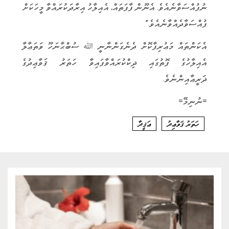
ނުފުއްސަވާނެއެވެ. އެނޫން ފާފަތައް، އެއިލާހު އިރާދަކުރައްވާ މީހަކަށް
ފުއްސަވާދެއްވާނެއެވެ.”
އެކަންތައް މަޢުރިފާކޮށް ދެނެގަންނާނީ ﷲ ސުބްޙާނަހޫ ވަތަޢާލާ
އެއިލާހުގެ ފޮތުގައި ޛިކްކުރައްވާފައިވާ ހަތަރު ޤަވާޢިދުގެ
ޛަރީޢާއިންނެވެ.
=ނުނިމޭ=
ހަތަރު ޤަވާޢިދު
ޢަޤީދާ