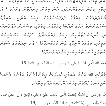
އަދި ތިމަން ބަލިވެއްޖެނަމަ، ބަލި ފަސޭހަކުރައްވަނީ، ހަމަ އެއިލާހެވެ * އަދ
އިލާހީ ތިމަން މަރުގަންނަވައި، ދެން ތިމަން ދިރުއްވާނޭ އިލާހެވެ * އަދ
ޔާމަތްދުވަހުން މިއަޅާގެ ފާފަފުއްސެވުމަށް މިއަޅާ އެދެނީ، އެއިލާހުގ
ޟްރަތުންނެވެ. އަޅުގެ ރައްބު! މިއަޅާއަށް ޢިލްމާއި، ވިސްނުން ދެއްވާނދޭވެ
ދި ޞާލިޙުންގެތެރެއިން މިއަޅާ ލައްވާނދޭވެ! *ފަހުން އަންނަމީހުންގ
މަތީގައި، މިއަޅާގެ ތާރީފާއި ޘަނާ ލައްވާނދޭވެ! * އަދި ނިޢުމަތުގެ ސުވަރުގ
ރުތަވާ މީހުންގެ ތެރެއިން، މިއަޅާ ލައްވާނދޭވެ!
حَمْدُ لِلَّهِ الَّذِي فَضَّلَنَا عَلَى كَثِيرٍ مِنْ عِبَادِهِ الْمُؤْمِنِينَ- النمل 15
މްދުހުރީ ﷲ އަށެވެ. އެއިލާހީ އެއިލާހަށް އީމާންވެގެންވާ އަޅުންގެ ތެރެއިން
ނަމީހުންގެ މައްޗަށް ތިމަންމެން މާތްކުރެއްވި އިލާހެވެ.
ِّ أَوْزِعْنِي أَنْ أَشْكُرَ نِعْمَتَكَ الَّتِي أَنْعَمْتَ عَلَيَّ وَعَلَى وَالِدَيَّ وَأَنْ أَعْمَلَ صَالِح
ْضَاهُ وَأَدْخِلْنِي بِرَحْمَتِكَ فِي عِبَادِكَ الصَّالِحِينَ-النمل19