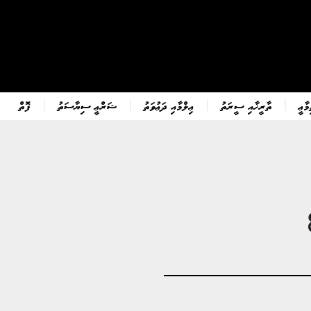
ާޢީ
ތާރީޚާއި ސީރަތު
ޢިލްމާއި ދަޢުވަތު
ޝަރްޢީ ސިޔާސަތު
ފޮތް