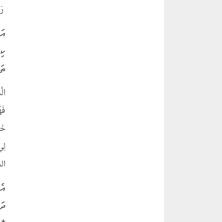
رَب
އަ
ކި
ތަ
الشع
އެ
ދަ