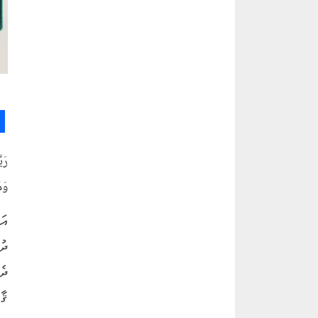
رَب
وَم
އަ
ދު
ދެ
ޤާ