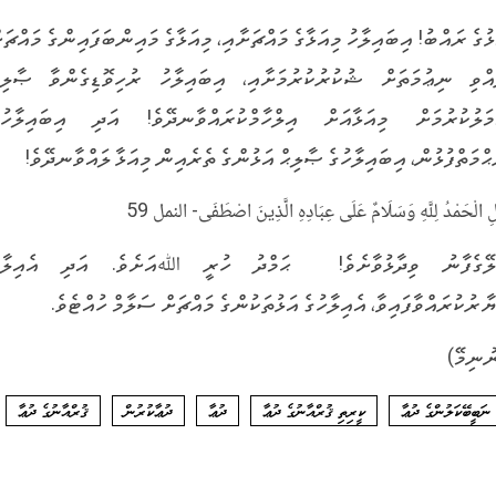
ޅުގެ ރައްބު! އިބައިލާހު މިއަޅާގެ މައްޗަށާއި، މިއަޅާގެ މައިންބަފައިންގެ މައްޗަށ
އްވި ނިޢުމަތަށް ޝުކުރުކުރުމަށާއި، އިބައިލާހު ރުހިވޮޑިގެންވާ ޞާލިޙ
މަލުކުރުމަށް މިއަޅާއަށް އިލްހާމްކުރައްވާނދޭވެ! އަދި އިބައިލާހުގ
ޙްމަތްފުޅުން، އިބައިލާހުގެ ޞާލިޙް އަޅުންގެ ތެރެއިން މިއަޅާ ލައްވާނދޭވެ!
ِ الْحَمْدُ لِلَّهِ وَسَلَامٌ عَلَى عِبَادِهِ الَّذِينَ اصْطَفَى- النمل 59
ލޭގެފާނު ވިދާޅުވާށެވެ! ޙަމްދު ހުރީ ﷲއަށެވެ. އަދި އެއިލާހ
ޔާރުކުރައްވާފައިވާ، އެއިލާހުގެ އަޅުތަކުންގެ މައްޗަށް ސަލާމް ހުއްޓެވެ.
ުނިމޭ)
ނަބީބޭކަލުންގެ ދުޢާ
ކީރިތި ޤުރްއާނުގެ ދުޢާ
ދުޢާ
ދުޢާކުރުން
ޤުރްއާނުގެ ދުޢާ