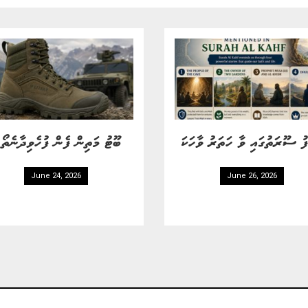
ފު ސޫރަތުގައި ވާ ހަތަރު ވާހަކަ
ބޫޓު މަތިން ފެން ފުހެވިދާނެތ
June 24, 2026
June 26, 2026