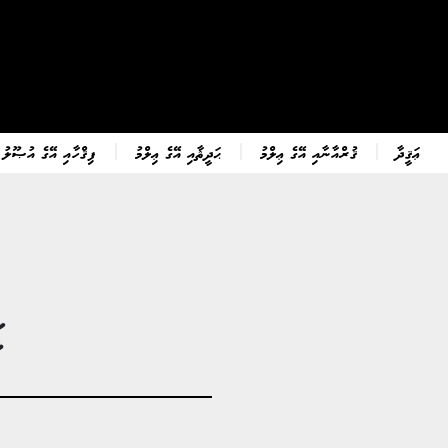
ޢަޤީދާ
ޤުރްއާނާއި އޭގެ ޢިލްމު
ޙަދީޘާއި އޭގެ ޢިލްމު
ފިޤްހާއި އޭގެ އުޞޫލު
ކ