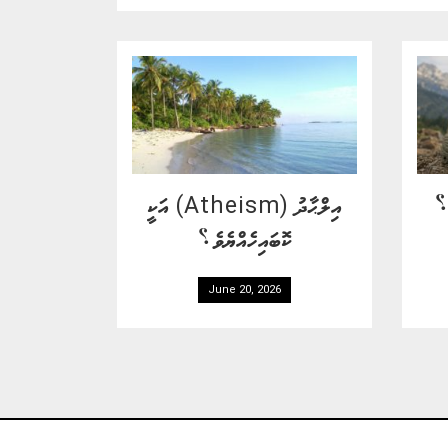
ޯ؟
އިލްޙާދު (Atheism) އަކީ
ކޮބައިހެއްޔެވެ؟
June 20, 2026