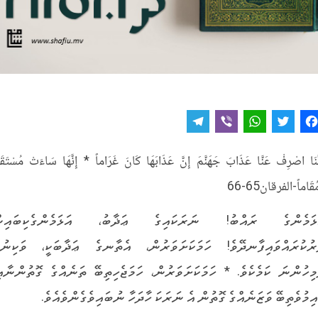
T
V
W
T
F
e
i
h
w
a
َّنَا اصْرِفْ عَنَّا عَذَابَ جَهَنَّمَ إِنَّ عَذَابَهَا كَانَ غَرَاماً * إِنَّهَا سَاءَتْ مُسْتَقَرّ
l
b
a
it
c
ُقَاماً-الفرقان65-66
e
e
t
t
e
g
r
s
e
b
ޅަމެންގެ ރައްބު! ނަރަކައިގެ ޢަޛާބު، އަޅަމެންގެކިބައިނ
r
A
r
o
ރުކުރައްވައިފާނދޭވެ! ހަމަކަށަވަރުން، އެތާނގެ ޢަޛާބަކީ، ވަކިނުވ
a
p
o
މިހުންނަ ކަމެކެވެ. * ހަމަކަށަވަރުން، ހަމަޖެހިތިބޭ ތަނެއްގެ ގޮތުންނާއި
m
p
k
އިމުވެތިބޭ ވަޒަނެއްގެ ގޮތުން އެ ނަރަކަ ހާދަހާ ނުބައިވެގެންވެއެވެ.