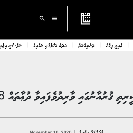
search
menu
ޢާއިލީ ފިޤްހު
ތަރުބިއްޔަތު
އަދަބު އަޚްލާޤާއި ރަޤާއިޤު
ނަފްސާނީ އިޖްތިމ
ީރިތި ޤުރުއާނުގައި ވާރިދުވެފައިވާ ދުޢާތައް 8
މުޙައްމަދު ޝާފިޢު
November 10, 2020