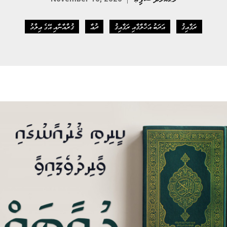
ރަޤާއިޤު
އަދަބު އަޚްލާޤާއި ރަޤާއިޤު
ދުޢާ
ޤުރްއާނާއި އޭގެ ޢިލްމު