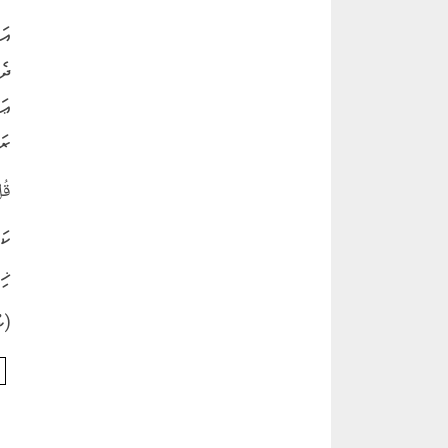
އަ
ދެ
ޢަ
ރަ
قُل
ކަ
ޚި
(ނ