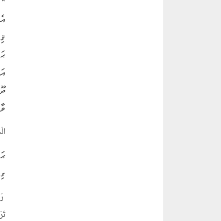
* 
އެ
ޤި
ޙަ
އަ
ދޫ
ވާ
الْ
ޙަ
ގި
رَب
تَر