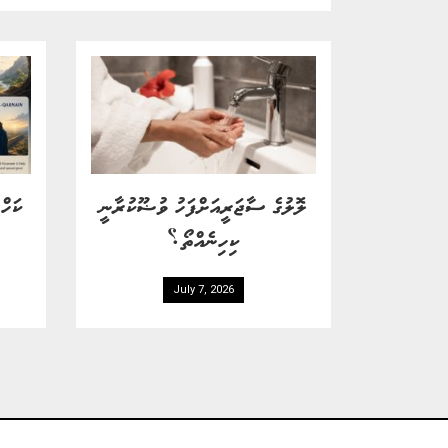
ލޮލުގެ ސާޖަރީއަށްފަހު ވުޟޫކުރާނީ
ކަހް
ކިހިނެއްތޯ؟
July 7, 2026