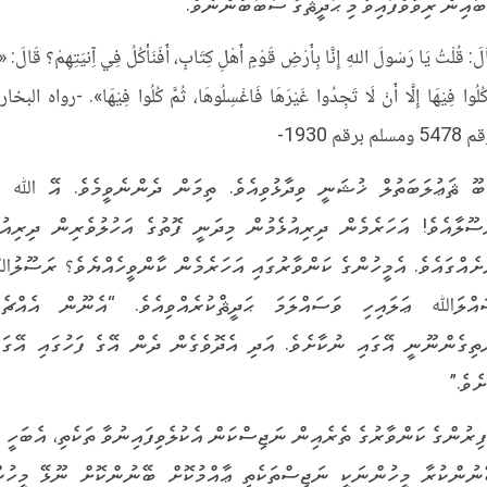
r
A
r
o
ބައިން ރިވާވެފައިވާ މި ޙަދީޘުގެ ސަބަބުންނެވެ.
a
p
o
لَ: قُلْتُ يَا رَسْولَ اللهِ إِنَّا بِأَرْضِ قَوْمٍ أَهْلِ كِتَابٍ، أَفَنَأْكُلُ فِي آِنيَتِهِمْ؟ قَالَ: «ل
m
p
k
ْكُلُوا فِيْهَا إِلَّا أَنْ لَا تَجِدُوا غَيْرَهَا فَاغْسِلُوهَا، ثُمَّ كُلُوا فِيْهَا». -رواه البخا
 ومسلم برقم 1930-
ބޫ ޘަޢުލަބަތުލް ޚުޝަނީ ވިދާޅުވިއެވެ. ތިމަން ދެންނެވީމެވެ. އޭ ﷲ ގ
ސޫލާއެވެ! އަހަރެމެން ދިރިއުޅެމުން މިދަނީ ފޮތުގެ އަހުލުވެރިން ދިރިއުޅ
ށެއްގައެވެ. އެމީހުންގެ ކަންވާރުގައި އަހަރެމެން ކާންވީހެއްޔެވެ؟ ރަސޫލު
އްލަﷲ ޢަލައިހި ވަސައްލަމަ ޙަދީޘްކުރެއްވިއެވެ. “އެނޫން އެއްޗެއ
ތިގެންނޫނީ އޭގައި ނުކާށެވެ. އަދި އެދޮވެގެން ދެން އޭގެ ފަހުގައި އޭގައ
ށެވެ.”
ފިރުންގެ ކަންވާރުގެ ތެރެއިން ނަޖިސްކަން އެކުލެވިފައިނުވާ ތަކެތި، އެބަހީ އ
ނުންކުރާ މީހުންނަކީ ނަޖިސްތަކެތި ޢާއްމުކޮށް ބޭނުންކޮށް ނޫޅޭ މީހުނ