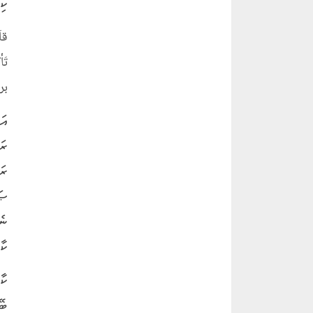
ކި
قاَ
تَأ
برقم 5478
އަ
ރަ
ރަ
ޞަ
ނެ
ކާ
ކާ
ބޭ