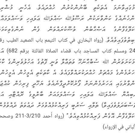
މުގައިވާނަމަ އެތަކެތި ބޭނުންކުރުން ހުއްދައެވެ. އެހެނީ މުޝްރިކ
ންހެނެއްގެ ކަންވާރަކުން ރަސޫލުﷲ ޞައްލަﷲ ޢަލައިހި ވަސައްލަމައާއ
ކަލޭގެފާނުގެ އަޞްޙާބުން ވުޟޫކުރައްވަން ފެން ނެންގެވިކަމަށ
ބިތުވެފައިވެއެވެ. (رواه البخاري في كتاب التيمم باب الصعيد الطيب رق
244 ومسلم كتاب المساجد باب قضاء الصلاة الفائ
މަކަށަވަރުން ﷲ ސުބްޙާނަހޫ ވަތަޢާލާ ވަނީ ފޮތުގެ އަހުލުވެރިންގެ ކާނ
ހަރެމެންގެ މައްޗަށް ހުއްދަކުރައްވާފައެވެ. އެ ކާތަކެތި އެމީހުން އެމީހުންގ
ންވާރުގައި އަހަރެމެންނަށް ފޯރުކޮށްދީފާނެއެވެ. ޔަހޫދީ ފިރިހެން ކުއްޖަކ
ބިއްޔާ ޞައްލަﷲ ޢަލައިހި ވަސައްލަމައަށް ބާރްލީގެ ރޮއްޓާއި އަދ
ަސްބަދަލުވެފައިވާ) ތެލާއި ސަރުބީ ފަރިއްކުޅުއްވުމަށް ދަޢުވަތު ދެއްވުމުން
އެކަލޭގެފާނު އޭގެން ފަރިއްކުޅުއްވިއެވެ.” (رواه أحمد /210
ألباني في الإرواء)