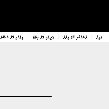
ޢަޤީދާ
ޤުރްއާނާއި އޭގެ ޢިލްމު
ޙަދީޘާއި އޭގެ ޢިލްމު
ފިޤްހާއި އޭގެ އުޞޫލު