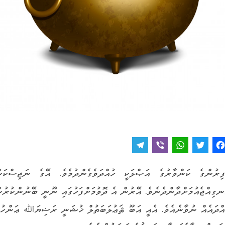
T
V
W
T
F
e
i
h
w
a
ފިރުންގެ ކަންވާރުގެ އަޞްލަކީ ހުއްދަވެގެންދުމެވެ. އޭގެ ނަޖިސްކަނ
l
b
a
it
c
ނގިއްޖެއުމަށްދާންދެނެވެ. އޭރުން އެ ދޮވުމަށްފަހުގައި ނޫނީ ބޭނުންކުރުނ
e
e
t
t
e
g
r
s
e
b
އްދައެއް ނުވާނެއެވެ. އެއީ އަބޫ ޘަޢުލަބަތުލް ޚުޝަނީ ރަޟިޔަﷲ ޢަންހުގ