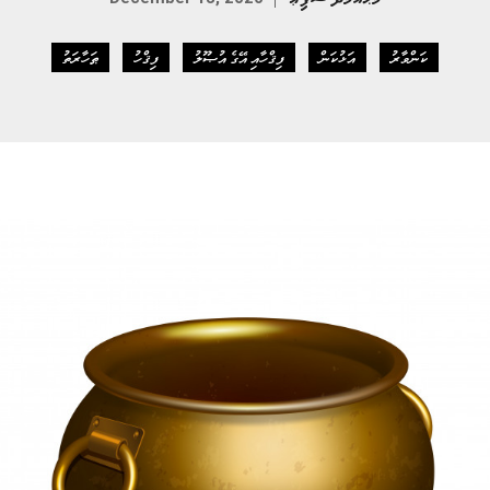
ކަންވާރު
އަޅުކަން
ފިޤްހާއި އޭގެ އުޞޫލު
ފިޤްހު
ޠަހާރަތު