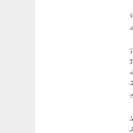
َا
ري
ެ
ޭ
ﷲ
ް
ި
ެ
ް