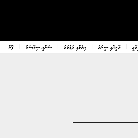
ާޢީ
ތާރީޚާއި ސީރަތު
ޢިލްމާއި ދަޢުވަތު
ޝަރްޢީ ސިޔާސަތު
ފޮތް