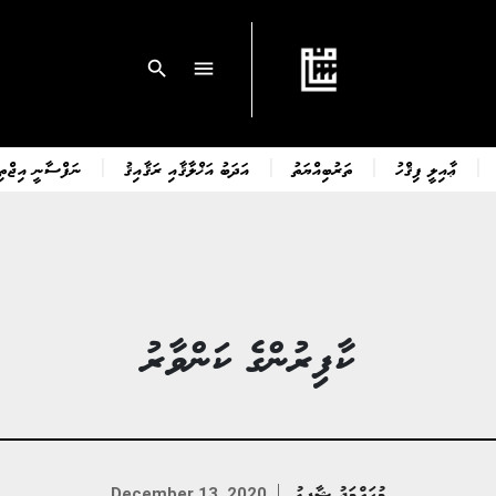
search
menu
ޢާއިލީ ފިޤްހު
ތަރުބިއްޔަތު
އަދަބު އަޚްލާޤާއި ރަޤާއިޤު
ނަފްސާނީ އިޖްތިމ
ކާފިރުންގެ ކަންވާރު
މުޙައްމަދު ޝާފިޢު
December 13, 2020