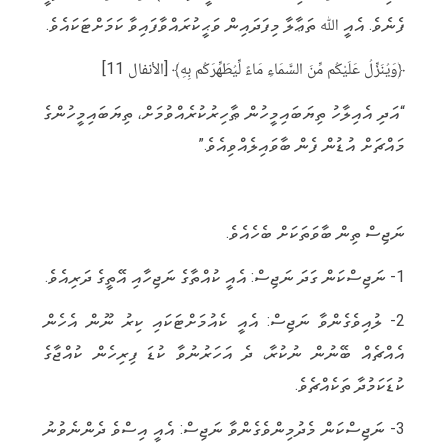
ފެނެވެ. އެއީ ﷲ ތަޢާލާ މިފަދައިން ވަޙީކުރައްވާފައިވާ ކަމަށްޓަކައެވެ.
﴿وَيُنَزِّلُ عَلَيْكُم مِّنَ السَّمَاءِ مَاءً لِّيُطَهِّرَكُم بِهِ﴾ [الأنفال 11]
“އަދި އެއިލާހު ތިޔަބައިމީހުން ޠާހިރުކުރެއްވުމަށް، ތިޔަބައިމީހުންގެ
މައްޗަށް އުޑުން ފެން ބާވައިލެއްވިއެވެ.”
ނަޖިސް ތިން ބާވަތަކަށް ބެހެއެވެ.
1- ނަޖިސްކަން ގަދަ ނަޖިސް: އެއީ ކުއްތާގެ ނަޖިހާއި އޭތީގެ ދަރިއެވެ.
2- ލުއިވެގެންވާ ނަޖިސް: އެއީ ކެއުމަށްޓަކައި ކިރު ނޫން އެހެން
އެއްޗެއް ބޭނުން ނުކުރާ، ދެ އަހަރުނުވާ ކުޑަ ފިރިހެން ކުއްޖާގެ
ކުޑަކަމުދާ ތަކެއްޗެވެ.
3- ނަޖިސްކަން މެދުމިންވެގެންވާ ނަޖިސް: އެއީ އިސްވެ ދެންނެވުނު