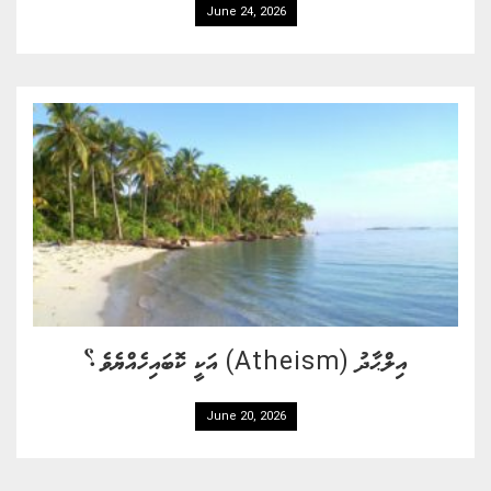
June 24, 2026
އިލްޙާދު (Atheism) އަކީ ކޮބައިހެއްޔެވެ؟
June 20, 2026