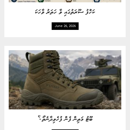
ކަހްފު ސޫރަތުގައި ވާ ހަތަރު ވާހަކަ
June 26, 2026
ބޫޓު މަތިން ފެން ފުހެވިދާނެތޯ؟