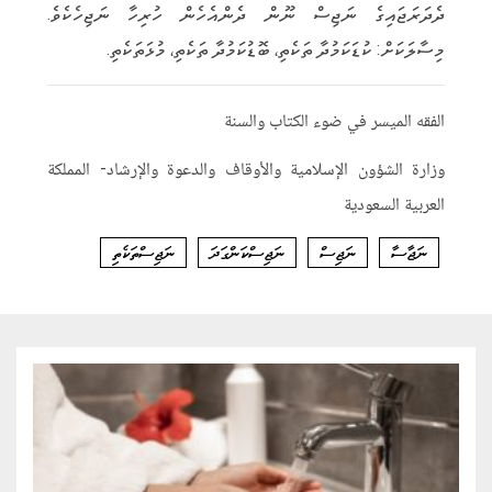
ދެދަރަޖައިގެ ނަޖިސް ނޫން ދެންއެހެން ހުރިހާ ނަޖިހެކެވެ.
މިސާލަކަށް: ކުޑަކަމުދާ ތަކެތި، ބޮޑުކަމުދާ ތަކެތި، މުޅަތަކެތި.
الفقه الميسر في ضوء الكتاب والسنة
وزارة الشؤون الإسلامية والأوقاف والدعوة والإرشاد- المملكة
العربية السعودية
ނަޖާސާ
ނަޖިސް
ނަޖިސްކަންގަދަ
ނަޖިސްތަކެތި