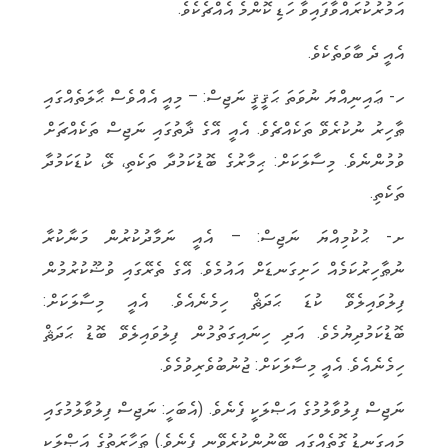
g
r
s
e
b
އަމުރުކުރައްވާފައިވާ ހަޑި ކޮންމެ އެއްޗެކެވެ.
r
A
r
o
އެއީ ދެ ބާވަތެކެވެ.
a
p
o
ހ- ޢައިނިއްޔަ ނުވަތަ ޙަޤީޤީ ނަޖިސް: – މިއީ އެއްވެސް ޙާލަތެއްގައި
m
p
k
ޠާހިރު ނުކުރެވޭ ތަކެއްޗެވެ. އެއީ އޭގެ ޛާތުގައި ނަޖިސް ތަކެއްޗަށް
ވުމުންނެވެ. މިސާލަކަށް: ޙިމާރުގެ ބޮޑުކަމުދާ ތަކެތި، ލޭ، ކުޑަކަމުދާ
ތަކެތި.
ށ- ޙުކުމިއްޔަ ނަޖިސް: – އެއީ ނަމާދުކުރުން މަނާކުރާ
ނުޠާހިރުކަމެއް ހަށިގަނޑަށް އައުމެވެ. އޭގެ ތެރޭގައި ވުޟޫކުރުމުން
ފިލުވައިލެވޭ ކުޑަ ޙަދަޘް ހިމެނެއެވެ. އެއީ މިސާލަކަށް:
ބޮޑުކަމުދިޔުމެވެ. އަދި ހިނައިގަތުމުން ފިލުވައިލެވޭ ބޮޑު ޙަދަޘް
ހިމެނެއެވެ. އެއީ މިސާލަކަށް: ޖުނުބުވެރިވުމެވެ.
ނަޖިސް ފިލުވާލުމުގެ އަޞްލަކީ ފެނެވެ. (އެބަހީ: ނަޖިސް ފިލުވާލުމުގައި
މައިގަނޑު ގޮތެއްގައި ބޭނުންކުރެވޭނީ ފެނެވެ.) ޠަހާރަތުގެ އަޞްލަކީ