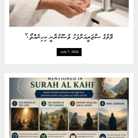
ލޮލުގެ ސާޖަރީއަށްފަހު ވުޟޫކުރާނީ ކިހިނެއްތޯ؟
July 7, 2026