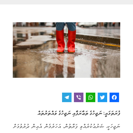
T
V
W
T
F
e
i
h
w
a
ފުރަތަމައީ: ނަޖިހުގެ ތަޢާރަފާއި ނަޖިހުގެ ވައްތަރުތައް
l
b
a
it
c
e
e
t
t
e
ނަޖިހަކީ، ޝަރުޢުކުރެއްވި ފަރާތުން، އަހަރެމެން އެއިން ދުރުވުމަށް