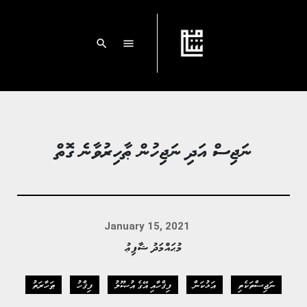
search
menu
ނަޖިސް އަދި ނަޖިހުން ޠާހިރުވާނެ ގޮތް
January 15, 2021
މުޙައްމަދު ޝާފިޢު
ނަޖިސްތަކެތި
އަޅުކަން
ފިޤްހާއި އޭގެ އުޞޫލު
ފިޤްހު
ޠަހާރަތު