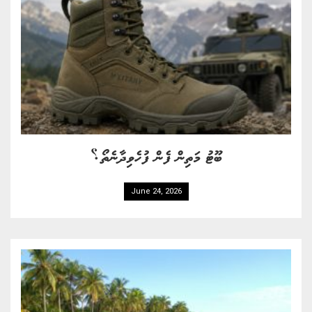
ބޫޓު މަތިން ފެން ފުހެވިދާނެތޯ؟
June 24, 2026