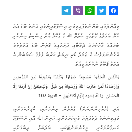
T
V
W
T
F
e
i
h
w
a
މިއާޔަތުގައި ބަޔާންވެފައިމިވަނީ އިސްލާމްދީނުގައި އެންމެ ބޮޑު އެއް
l
b
a
it
c
ހެޔޮ ޢަމަލުގެ ގޮތުގައި ބެލެވޭ ﷲ ގެ ގެކޮޅު އާދެ މިސްކިތް ބިނާކުރި
e
e
t
t
e
ބައެއްގެ ވާހަކައެވެ. ޘަވާބާއި ދަރުމައިގެ ގޮތުން ބޮޑު ޢަމަލެކެވެ.
g
r
s
e
b
އެހެންނަމަވެސް އެ ޢަމަލު ކުރި ނިޔަތް ޚަރާބު ވުމުގެ ސަބަބުން އެ
r
A
r
o
ޢަމަލު ޤަބޫލު ނުކުރެއްވީއެވެ.
a
p
o
m
p
k
وَالَّذِينَ اتَّخَذُوا مَسْجِدًا ضِرَارًا وَكُفْرًا وَتَفْرِيقًا بَيْنَ الْمُؤْمِنِينَ
وَإِرْصَادًا لِّمَنْ حَارَبَ اللَّهَ وَرَسُولَهُ مِن قَبْلُ وَلَيَحْلِفُنَّ إِنْ أَرَدْنَا إِلَّا
الْحُسْنَىٰ وَاللَّهُ يَشْهَدُ إِنَّهُمْ لَكَاذِبُونَ
– التوبة 107
އަދި (މުއުމިނުންނަށް) ގެއްލުން ދިނުމަށާއި، ކާފިރުކަމަށާއި،
މުއިމިނުންގެ ދެމެދުތައް ވަކިކުރުމަށާއި، ކުރިން ﷲ އާއި ރަސޫލާއާ
ހަނގުރާމަކުރި މީހުންނަށްޓަކައި، ބަލަބަލާ ތިބުމަށާއި