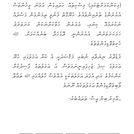
(މިކަންކަމަށްޓަކައި) މިސްކިތެއް ހަދައިގެން އުޅުނު މީހުންވެސް
އެއުރެންގެ ތެރެއިންވެއެވެ. ހެޔޮގޮތް މެނުވީ ތިމަންމެން ގަސްދެއް
ނުކުރަމުއޭ ކިޔައި، އެއުރެން ހުވާކުރާނެކަން ކަށަވަރެވެ.
ހަމަކަށަވަރުން، އެއުރެންނީ ދޮގުހަދާ ބަޔެއްކަމަށް، ﷲ
ހެކިވެވޮޑިގެންވެތެވެ.
މުޑުދާރު ނިޔަތާއި ނުބައި މަޤްޞަދަކީ، އެ ކުރާ ޢަމަލުގައި ހެޔޮ
ޢަމަލުގެ ޞިފަ ޖެހިފައިނީނަމަވެސް، އެ ޢަމަލުތައް ފާސިދުކުރާ
ކަންކަމެވެ. އަދި އެފަދަ ޢަމަލުތަކަކީ އެއްވެސް ޙާލެއްގައި ﷲ ތަޢާލާ
ލޯބިވެވޮޑިގެންވާ ޢަމަލުތަކެއް ނޫނެވެ.
_ޢާމިރު ބިން ޢީސާ- ތަދައްބުރު-