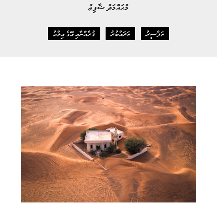
މުޙައްމަދު ޝާފިޢު
ތަފްސީރު
ތަދައްބުރު
ޤުރްއާނާއި އޭގެ ޢިލްމު