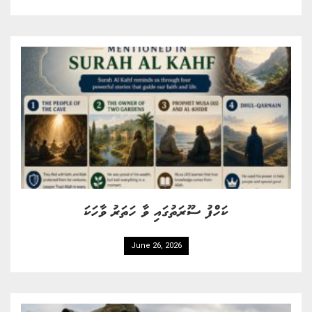
ކަހްފު ސޫރަތުގައި ވާ ހަތަރު ވާހަކަ
June 26, 2026