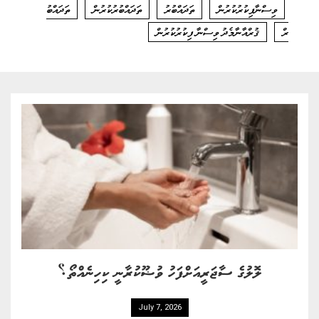
ވިސްނާފިކުރުކުރުން
ތަދައްބުރު
ތަދައްބުރުކުރުން
ތަދައްބު
ރް
ޤުރްއާނާމެދު ވިސްނާ ފިކުރުކުރުން
ލޮލުގެ ސާޖަރީއަށްފަހު ވުޟޫކުރާނީ ކިހިނެއްތޯ؟
July 7, 2026