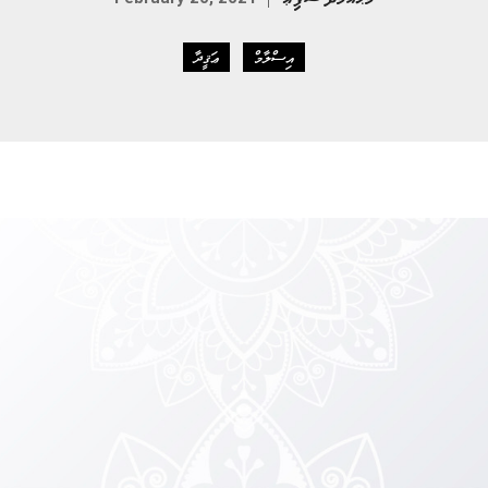
އިސްލާމް
ޢަޤީދާ