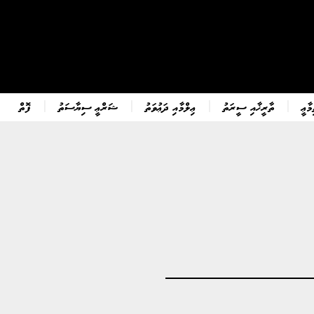
ާޢީ
ތާރީޚާއި ސީރަތު
ޢިލްމާއި ދަޢުވަތު
ޝަރްޢީ ސިޔާސަތު
ފޮތް