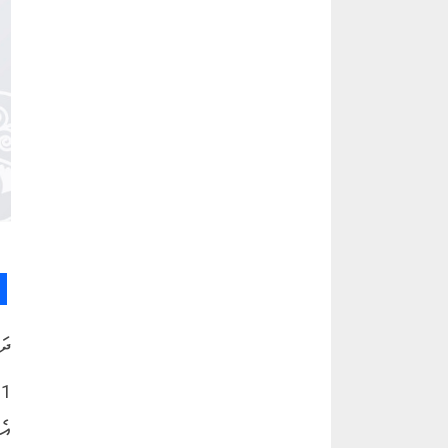
ދަ
1
އެ