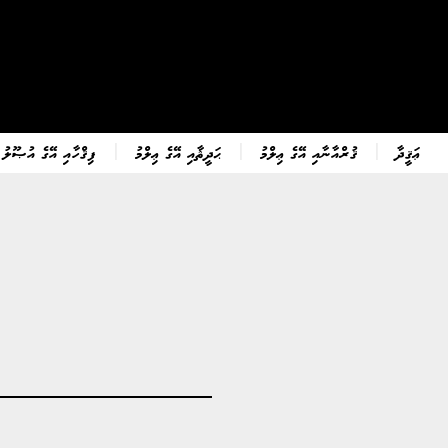
ޢަޤީދާ
ޤުރްއާނާއި އޭގެ ޢިލްމު
ޙަދީޘާއި އޭގެ ޢިލްމު
ފިޤްހާއި އޭގެ އުޞޫލު