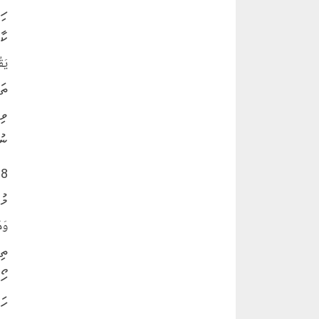
ހި
ކާފ
ތަ
ވި
ނު
8
މު
ތި
ހޯ
ހަ