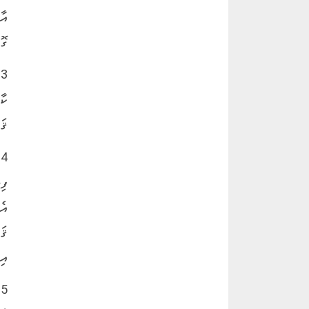
އާ
ގޮތ
3
ކާ
ޤަ
4
ފި
އެ
ޤަ
އި
5