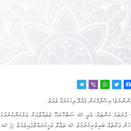
T
V
W
T
F
e
i
h
w
a
ންނާށެވެ! އިސްލާމްކަން ގެއްލޭ ދިހަކަމެއް ވެއެވެ.
l
b
a
it
c
e
e
t
t
e
- ފުރަތަމަ ކަންތައް: އެއީ ﷲ ސުބްޙާނަހޫ ވަތަޢާލާއަށް އަޅުކަންކުރުމުގައ
g
r
s
e
b
ހެން ފަރާތެއް ބައިވެރިކުރުމެވެ. ﷲ ތަޢާލާ ވަޙީކުރައްވާފައިވެއެވެ. إِنَّ اللهَ لا