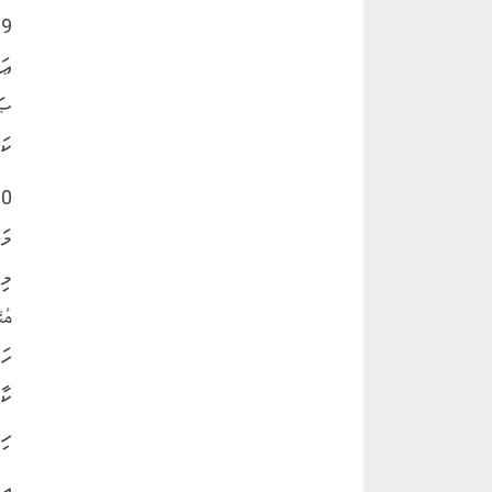
9
ޢަ
ޞަ
ކަ
މަ
މިބ
ހަ
ކާ
ހިއ
އި