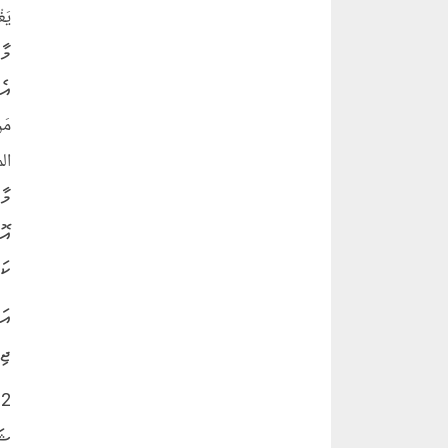
މާ
އެ
مَن
މާ
އޮ
ކަ
އަ
ޖި
2
ޝަ