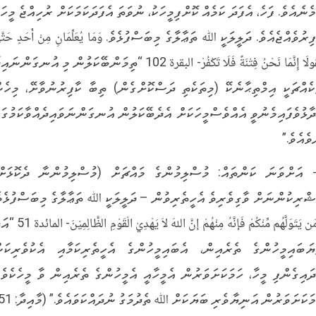
މެނެއެވެ. ފަހެ، އެފަދަ ކަމެއް ކޮށްފިމީހަކު، ނުވަތަ އެފަދަކަމަކަށް ރުހިއްޖެ މީހަކ
ިރުވެއްޖެއެވެ. ދަލީލަކީ ﷲ ތަޢާލާގެ މިބަސްފުޅެވެ. وَمَا يُعَلِّمَانِ مِنْ أَحَدٍ حَتَّ
يَقُولَا إِنَّمَا نَحْنُ فِتْنَةٌ فَلَا تَكْفُرْ- البقرة 102 “ތިމަންބޭކަލުން މި އުނގަންނަ
ކެއްޗަކީ އިމްތިޙާނެކޭ (މިތަކެތި ދަސްކޮށްގެން) ތިބާ ކާފިރުނުވާށޭ، މިހެނ
ދާޅުވެފައިމެނުވީ އެއްވެސްމީހަކަށް އެދެބޭކަލުން އުނގަންނަވައިދެއްވާކަމުގައ
ވެއެވެ.”
- އަށްވަނަ ކަންތައް: މުސްލިމުންގެ މައްޗަށް (މުސްލިމުންނާ ދެކޮޅަށް
ޝްރިކުންނަށް ވާގިވެރިވެ އެހީތެރިވުން – ދަލީލަކީ ﷲ ތަޢާލާގެ މިބަސްފުޅެވެ
وَمَن يَتَوَلَّهُم مِّنْكُمْ فَإنَّهُ مِنْهُمْ إنَّ اللهَ لاَ يَهْدِيْ الْقَوْ
ޔަބައިމީހުންގެ ތެރެއިން، އެބައިމީހުންގެ އެހީތެރިކަމާއި އެކުވެރިކަނ
ދައިގެންފި މީހާ، ހަމަކަށަވަރުން އެމީހާއީ އެމީހުންގެ ތެރެއިން ވާ މީހެކެވެ
މަކަށަވަރުން އަނިޔާވެރި ބަޔަކަށް ﷲ ތެދުމަގު ނުދައްކަވައެވެ.” (މާއިދާ: 51)