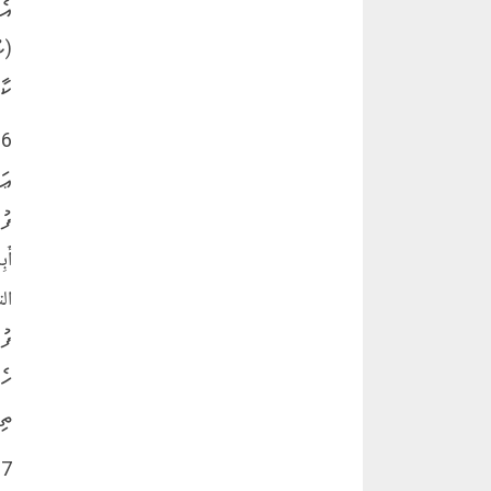
އެ
(ނ
ކާ
6
ޢަ
ފު
أَب
ފު
ހެ
ތި
7