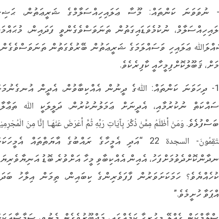
- ނުވަވަނަ ކަންތައް: މޫސާ ޢަލައިހިއްސަލާމްގެ ޝަރީޢަތުން، ޙަޟިރ
ލައިހިއްސަލާމް، ނުކުމެވަޑައިގަތުން ތަނަވަސްވެގެންވީ ފަދައިން، މުޙައްމަދ
އްލަﷲ ޢަލައިހި ވަސައްލަމަގެ ޝަރީޢަތުން ބޭރުވެގަތުން ތަނަވަސްވެގެންވ
މަށް، ޤަބޫލުކޮށްފިމީހާއީ ކާފިރެކެވެ.
10- ދިހަވަނަ ކަންތައް: ﷲގެ ދީނުން އެއްކިބާވުން، އެދީން އުނގެނުމަށ
ސައްކަތް ނުކުރުމާއި، އެދީނަށް ޢަމަލުނުކުރުން. ދަލީލަކީ ﷲ ތަޢާލާގ
ަސްފުޅެވެ. وَمَنْ أَظْلَمُ مِمَّنْ ذُكِّرَ بِآيَاتِ رَبِّهِ ثُمَّ أَعْرَضَ عَنْهَـا إنَّا مِنَ الْمُجْرِمِيْ
مُنْتَقِمُونَ- السجدة 22 “އަދި އެމީހާގެ ރައްބުގެ އާޔަތްތައް އެމީހަކަ
ނދާންކޮށްދެވުމަށްފަހު، އެއިން އެއްކިބާވި މީހާ އަށްވުރެ ބޮޑު އަނިޔާވެރިޔަކ
ކުހެއްޔެވެ؟ ހަމަކަށަވަރުން ފާފަވެރިންގެ ކިބައިން، ތިމަން އިލާހު ބަދަލ
ްޕަވާ ހުށީމެވެ.”
ސްލާމްކަން ގެއްލޭ މިހުރިހާ ކަމެއްގައި، މަޖްބޫރުވެގެން މެނުވީ، ސަމާސާއަކަށ