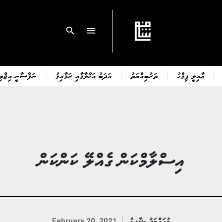
search
menu
ޢާއިލީ ފިޤްހު
ތަރުބިއްޔަތު
އަދަބު އަޚްލާޤާއި ރަޤާއިޤު
ނަފްސާނީ އިޖްތިމ
އިސްލާމްކަން ގެއްލޭ ކަންކަން
މުޙައްމަދު ޝާފިޢު
February 20, 2021