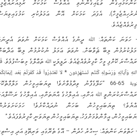
ކަންކަމައިގެން ވަޑައިގެންނެވި އެއްވެސް ކަމަކަށް ރުޅިއަރައްޖެމީހ
ުރުހިއްޖެމީހާ)، އެފަދަ ކަމަކަށް އޭނާ ޢަމަލުކުރި ކަމުގައިވިޔަސް
ފިރުވެއްޖެއެވެ.
- ހަވަނަ ކަންތައް: ﷲ ދީނުގެ އެއްވެސް ކަމަކަށް ނުވަތަ އެދީނަށ
މަލުކުރުމުން ލިބޭ ޘަވާބަށް، ނުވަތަ ޢަމަލު ނުކުރުމުން ލިބޭ ޢަޛާބަށް
ރައްސާރަ ކޮށްފި މީހާ ކާފިރުވެއްޖެއެވެ. ދަލީލަކީ ﷲ ތަޢާލާގެ މިބަސްފުޅެވެ. قُل
ِاللهِ وَآيَاتِهِ وَرَسُولِهِ كُنْتُم تَسْتَهْزِءُون * لاَ تَعْتَذِرُواْ قَدْ كَفَرْتُمْ بَعْد إيْمَانِكُم
التوبة 65-66 “ކަލޭގެފާނު ވިދާޅުވާށެވެ! ތިޔަބައިމީހުން މަލާމާތްކޮށ
ރައްސާރަކުރަންވީ ﷲ އަށާއި، އެއިލާހުގެ އާޔަތަށާއި، އެއިލާހުގެ ރަސޫލާއަށ
އްޔެވެ؟ ތިޔަބައިމީހުން ބަހަނާ ނުދައްކާށެވެ! ހަމަކަށަވަރުން
ޔަބައިމީހުން، އީމާންވުމަށްފަހު، ތިޔަބައިމީހުން ތިޔަވަނީ ކާފިރުވެފައެވެ.”
- ހަތްވަނަ ކަންތައް: ސިޙްރު ހެދުން – އޭގެ ތެރޭގައި ވަރިތޮޅި އަދި އިސްތިރ