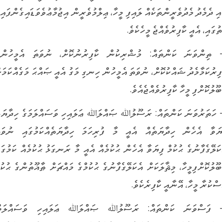
އި ދެމެދު މެދުވެރީންތަކެއް ލައިފި މީހާ، ޢިލްމުވެރީން އިޖުމާޢުވެވަޑައިގެންފައިވ
ުގައި، އެއީ ކާފިރުވެއްޖެ މީހެކެވެ.
- ތިންވަނަ ކަންތައް: މުޝްރިކުން ކާފިރުނުކޮށް، ނުވަތަ އެމީހުންގ
ފިރުކަމާމެދު ޝައްކުކޮށް، ނުވަތަ އެމީހުން ހިނގި މަގު އެއީ ޞައްޙަ މަގެއްކަމަށ
ބޫލުކޮށްފި މީހާ ކާފިރުވެއްޖެއެވެ.
- ހަތަރުވަނަ ކަންތައް: ރަސޫލުﷲ ޞައްލަﷲ ޢަލައިހި ވަސައްލަމަގެ ހިދާޔަތ
ޔަވާ އެހެން ހިދާޔަތެއް އެއީ މާ ފުރިހަމަ ހިދާޔަތެއްކަމުގައި ނުވަތ
ކަލޭގެފާނުގެ ޙުކުމް ފިޔަވާ އެހެން ޙުކުމެއް އެއީ މާ ރަނގަޅު ޙުކުމެއް ކަމުގައ
ބޫލުކޮށްފިމީހާ، މިޘާލަކަށް އެކަލޭގެފާނުގެ ޙުކުމްގެ މައްޗަށް ޠާޣޫތުންގެ ޙުކުމ
ސްކުރާ މީހާ، އޭނާއީ ކާފިރެކެވެ.
- ފަސްވަނަ ކަންތައް: ރަސޫލުﷲ ޞައްލަﷲ ޢަލައިހި ވަސައްލަމް