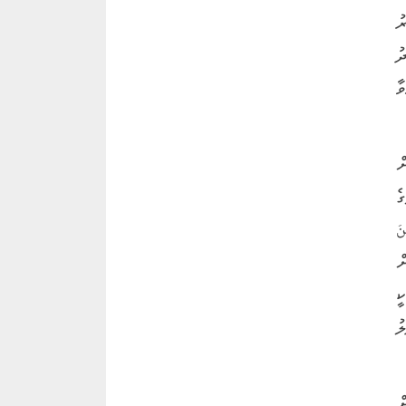
ު
ު
ާ
ް
ެ
نَ
ށް
ީ
ު
ް