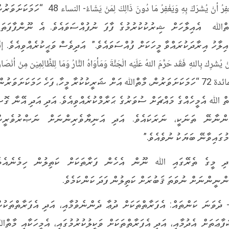
r
A
r
o
يَغْفِرُ أنْ يُشْرَكَ بِهِ وَيَغْفِرُ مَا دُونَ ذَالِكَ لِمَنْ يَشَاءُ- النساء 48 “ހަމަ
a
p
o
ތްﷲ އެއިލާހަށް ޝިރުކުކުރުމުގެ ފާފަ ނުފުއްސަވައެވެ. އެ ނޫންފާފަތައ
m
p
k
އިލާހު އިރާދަކުރައްވާ މީހަކަށް ފުއްސަވައެވެ.” އަދިވެސް ވަޙީކުރެއްވިއެވެ. إنَّه
ْ يُشْرِك بِاللهِ فَقَد حَرَّمَ اللهُ عَلَيْه الْجَنَّةَ وَمَأْوَاهُ النَّارُ وَمَا لِلظَّالِمِيْن مِنْ أنْصَار
المائدة 72 “ހަމަކަށަވަރުން، މާތްﷲ އަށް ޝަރީކުކުރާ މީހާ، ފަހެ ހަމަކަށަވަރުނ
ތް ﷲ އެމީހެއްގެ މައްޗަށް ސުވަރުގެ ޙަރާމްކުރެއްވިއެވެ. އަދި އަދި އޭނާ ގޮސ
ންނާނޭ ތަނަކީ، ނަރަކައެވެ. އަދި އަނިޔާވެރިންނަށް ނަޞްރުވެރީނ
މުގައިވާނޭ ބަޔަކު ނުވެއެވެ.”
ދި މީގެ ތެރޭގައި ﷲ ނޫން އެހެން ފަރާތަކަށް ކަތިލުން ހިމެނެއެވެ
ންނީންނަށް ނުވަތަ ޤަބުރަށް ކަތިލުން ފަދަ ކަންކަމެވެ.
- ދެވަނަ ކަންތައް: އެފަރާތްތަކަށް ދުޢާ ދެންނެވުމާއި، އަދި އެފަރާތްތަކުނ
ފާޢަތަށް އެދުމާއި، އަދި އެފަރާތްތަކަށް ވަކީލުކުރުމުގައި، އެމީހަކާއި މާތް