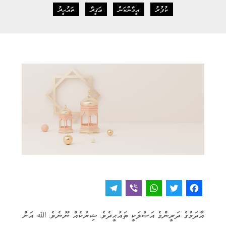
ކުފުރު
އީމާންކަން
ޢަޤީދާ
ތައުޙީދު
T
V
W
T
F
e
i
h
w
a
އާދަމުގެ ދަރީންގެ އަޞްލަކީ ތައުޙީދެވެ. ޝިރުކެއް ނޫނެވެ. ﷲ އަށް
l
b
a
it
c