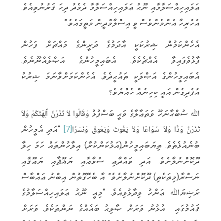
ޢަލައިހިއްސަލާމާއި ނޫޙު ޢަލައިހިއްސަލާމާ ދެމެދު ދިހަ ޤަރުނުވިއެވެ.
އެހުރިހާ އެންމެންވެސް ވީ އިސްލާމްދީން މަތީގައެވެ.”
އެހެންކަމުން ޝިރުކަކީ އާދަމުގެ ދަރީންގެ މައްޗަށް ފަހުން
ފާޅުވެފައިވާ އެއްޗެކެވެ. އެބައިމީހުންގެ އަޞްލެއްނޫނެވެ.
އެބައިމީހުންގެ އަޞްލަކީ ތައުޙީދެވެ. އެހެންކަމަށްވާނަމަ ޝިރުކު
އުފެދިގެން އައީ ކިހިނެއް ހެއްޔެވެ؟
ﷲ ސުބްޙާނަހޫ ވަތަޢާލާގެ ވަޙީ ބަސްފުޅު وَقَالُوا لاَ تَذَرُنَّ آَلِهَتَكُمْ وَلاَ
تَذَرُنَّ وَدًّا وَلاَ سُوَاعًا وَلاَ يَغُوثَ وَيَعُوقَ وَنَسْرًا
[7]
“އަދި އެމީހުން
ބުނެއުޅެތެވެ. ތިޔަބައިމީހުން(އަޅުކަންކުރާ) އިލާހުންތައް ހަމަ ހިލާ
ދޫކޮށްނުލާށެވެ. އަދި ވައްދާޢި ސުވާޢާއި ޔަޣޫޘާއި ޔަޢޫޤާއި
ނަސްރާ(މިތަކެތި) ދޫކޮށްނުލާށެވެ” އާ ބެހޭގޮތުން އިބްނު ޢައްބާސް
ރަޟިޔަﷲ ޢަންހު ވިދާޅުވިއެވެ. “މިއީ ނޫޙު ޢަލައިހިއްސަލާމުގެ
ޤައުމުގައި އުޅުނު ވަރަށް ޞާލިޙު ބައެއްގެ ނަންތަކެވެ. ވަރަށް