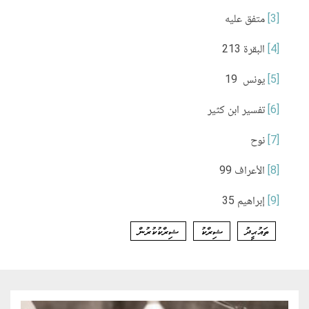
[3]
متفق عليه
[4]
البقرة 213
[5]
يونس 19
[6]
تفسير ابن كثير
[7]
نوح
[8]
الأعراف 99
[9]
إبراهيم 35
ތައުޙީދު
ޝިރްކު
ޝިރްކުކުރުން