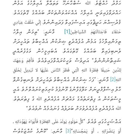
ޙަމްދު ހުއްޓެވެ. ﷲ ސުބްޙާނަހޫ ވަތަޢާލާ އެއިލާހުގެ އަޅުން
e
e
t
t
e
ހައްދަވާފައިވަނީ އެއިލާހު އެއްކައުވަންތަކުރާ ބައެއްގެ ގޮތުގައެވެ.
g
r
s
e
b
ޤުދުސިއްޔަ ޙަދީޘްގައި އައިސްފައިވާ ފަދައިންނެވެ. إِنِّي خَلَقْتُ عِبَادِي
r
A
r
o
حُنَفَاءَ فَاجْتَالَتْهُمْ الشَّيَاطِينُ
[1]
މާނައީ: “ތިމަން އިލާހު
a
p
o
ތިމަންއިލާހުގެ އަޅުން އުފެއްދެވީ ޝިރުކުން އެއްކިބާވެ ތައުޙީދަށް
m
p
k
ލެނބިފައިވާ ބައެއްގެ ގޮތުގައެވެ. އެބައިމީހުން މަގުފުރެއްދީ
ޝައިޠާނުންނެވެ.” އަދިވެސް ވަޙީކުރައްވާފައިވެއެވެ. فَأَقِمْ وَجْهَكَ
لِلدِّينِ حَنِيفًا فِطْرَةَ اللهِ الَّتِي فَطَرَ النَّاسَ عَلَيْهَا لا تَبْدِيلَ لِخَلْقِ
اللهِ
[2]
މާނައީ: “ފަހެ ޝިރުކުން އެއްކިބާވެ ތައުޙީދަށް ލެނބިގެންވާ
ޙާލު އިސްލާމްދީނަށް ކަލޭގެފާނުގެ މޫނުފުޅު ކުރިމަތިކުރައްވާށެވެ. އެއީ
މީސްތަކުން އެ ފިތްރަތެއްގެ މައްޗަށް އުފެއްދެވި ﷲ ގެ ފިޠުރަތެވެ.
ﷲ އުފެއްދެވި އުފެއްދެވުމަށް ބަދަލެއް ގެނައުމެއް ނުވެއެވެ.”
އައްޞަޙީޙުގައި ވެއެވެ. “كُلُّ مَوْلُودٍ يُولَدُ عَلَى الفِطْرَةِ فَأَبَوَاهُ يُهَوِّدَانِهِ ،
أَوْ يُنَصِّرَانِهِ ، أَوْ يُمَجِّسَانِهِ”
[3]
މާނައީ: “ކޮންމެ ކުއްޖަކުވެސް