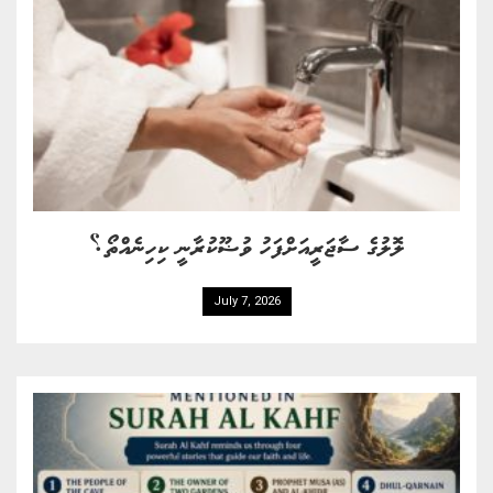
ލޮލުގެ ސާޖަރީއަށްފަހު ވުޟޫކުރާނީ ކިހިނެއްތޯ؟
July 7, 2026