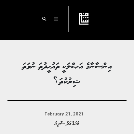
search
menu
އިންސާނާގެ އަޞްލަކީ ތައުޙީދުތަ ނުވަތަ
ޝިރުކުތަ؟
February 21, 2021
މުޙައްމަދު ޝާފިޢު