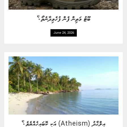
ބޫޓު މަތިން ފެން ފުހެވިދާނެތޯ؟
June 24, 2026
އިލްޙާދު (Atheism) އަކީ ކޮބައިހެއްޔެވެ؟