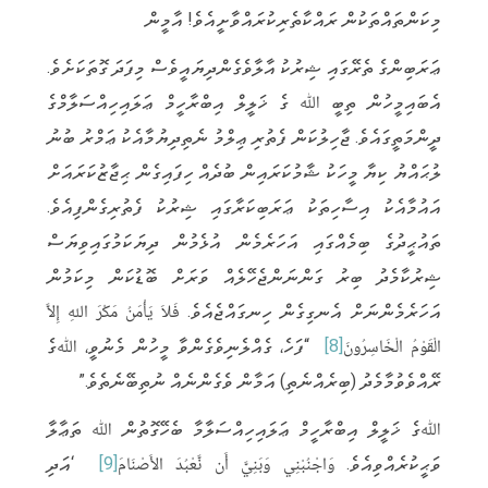
މިކަންތައްތަކުން ރައްކާތެރިކުރައްވާށީއެވެ! އާމީން
ޢަރަބިންގެ ތެރޭގައި ޝިރުކު އާލާވެގެންދިޔައީވެސް މިފަދަ ގޮތަކަށެވެ.
އެބައިމީހުން ތިބީ ﷲ ގެ ޚަލީލް އިބްރާހީމް ޢަލައިހިއްސަލާމްގެ
ދީންމަތީގައެވެ. ޖާހިލުކަން ފެތުރި ޢިލްމު ނެތިދިޔުމާއެކު ޢަމްރު ބުނު
ލުޙައްޔު ކިޔާ މީހަކު ޝާމުކަރައިން ބުދެއް ހިފައިގެން ޙިޖާޒުކަރައަށް
އައުމާއެކު އިސާހިތަކު ޢަރަބިކަރާގައި ޝިރުކު ފެތުރިގެންފިއެވެ.
ތައުޙީދުގެ ބިމެއްގައި އަހަރެމެން އުޅެމުން ދިޔަކަމުގައިވިޔަސް
ޝިރުކާމެދު ބިރު ގަންނަންޖެހޭލެއް ވަރަށް ބޮޑުކަން މިކަމުން
އަހަރެމެންނަށް އެނގިގެން ހިނގައްޖެއެވެ. فَلاَ يَأْمَنُ مَكْرَ اللهِ إِلاَّ
الْقَوْمُ الْخَاسِرُونَ
[8]
“ފަހެ، ގެއްލެނިވެގެންވާ މީހުން މެނުވީ، ﷲގެ
ރޭއްވެވުމާމެދު (ބިރެއްނެތި) އަމާން ވެގެންނެއް ނުތިބޭނެތެވެ.”
ﷲގެ ޚަލީލް އިބްރާހީމް ޢަލައިހިއްސަލާމާ ބެހޭގޮތުން ﷲ ތަޢާލާ
ވަޙީކުރެއްވިއެވެ. وَاجْنُبْنِي وَبَنِيَّ أَن نَّعْبُدَ الأَصْنَامَ
[9]
‘އަދި