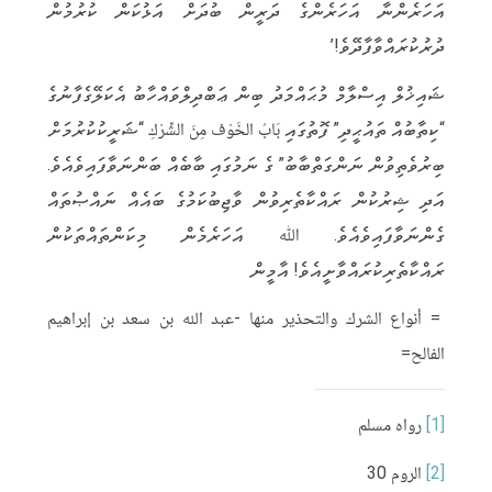
އަހަރެންނާ އަހަރެންގެ ދަރީން ބުދަށް އަޅުކަން ކުރުމުން
ދުރުކުރައްވާފާދޭވެ!’
ޝައިޚުލް އިސްލާމް މުޙައްމަދު ބިން ޢަބްދިލްވައްހާބު އެކަލޭގެފާނުގެ
“ކިތާބުއް ތައުޙީދި” ފޮތުގައި بَابُ الخَوْف مِنَ الشِّرْكِ “ޝަރީކުކުރުމަށް
ބިރުވެތިވުން ނަންގަތްބާބު” ގެ ނަމުގައި ބާބެއް ބަންނަވާފައިވެއެވެ.
އަދި ޝިރުކުން ރައްކާތެރިވުން ވާޖިބުކަމުގެ ބައެއް ނައްޞުތައް
ގެންނަވާފައިވެއެވެ. ﷲ އަހަރެމެން މިކަންތައްތަކުން
ރައްކާތެރިކުރައްވާށީއެވެ! އާމީން
= أنواع الشرك والتحذير منها -عبد الله بن سعد بن إبراهيم
الفالح=
[1]
رواه مسلم
[2]
الروم 30