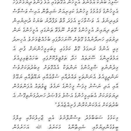
ޞާލިޙު ބަޔަކު އުޅުނެވެ. އެމީހުން އެގޮތުގައި އުޅެ ފަނާވެ ދިޔުމަށްފަހު
އެމީހުންގެ ޤައުމުގެ މީހުންގެ ކައިރިއަށް ޝައިޠާނާ އައިސް ވަސްވާސް
ލައިދިނެވެ. އެ ވަސްވާހަކީ އެފަދަ މާތް ލަފާދާރު ބަޔަކު ދުނިޔެއިން
ނެތި ދިޔައިރު އެމީހުންގެ ގޮތަށް ނޫޅެވޭ ތަނުގައި އެމީހުންގެ ނަން
ދިރުވައި ހަނދާނެއްގެ ގޮތުން ސޫރަހަދާފައި ބެހެއްޓުމަށެވެ. އެހިނދު
މިއީ އެންމެ ރަނގަޅު ގޮތް ކަމުގައި މިބައިމީހުންނަށް ފެނި އެ
އަޅުވެރީންގެ ސޫރަތައް ހަދާ ތަމްޘީލުކޮށްފައި ބަހައްޓައިފިއެވެ.
މިދެންނެވި ޞާލިޙުންގެ ނަންތަކާ އެއްގޮތަށް މިބުދުތަކަށްވެސް
ނަންދީފީއެވެ. އެނަންތަކީ ވައްދުއާއި ސުވާޢުއާއި ޔަޣޫޘުއާއި ޔަޢޫޤު
އާއި އަދި ނަސްރު މިފަސް މީހުންގެ ނަމެވެ. ޖީލުތައް އުފަންވަމުން
ދިޔަވަރަކަށް އެބައިމީހުންގެ އަޞްލު މަޤްޞަދު ހަނދުމަނެތިގޮސް، އެ
ބުދުތަކަށް އަޅުކަންކުރާން ފެށިއްޖެއެވެ.”
މިކަމުގެ ސަބަބާމެދު ވިސްނާލާށެވެ. އެއީ ޖާހިލުކަމާއި ޢިލްމު
ބީވެގެންދިޔުމާއި ޝައިޠާނާގެ މަކަރެވެ. ﷲ އަހަރެމެން