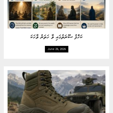
ކަހްފު ސޫރަތުގައި ވާ ހަތަރު ވާހަކަ
June 26, 2026