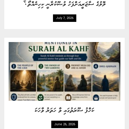
ލޮލުގެ ސާޖަރީއަށްފަހު ވުޟޫކުރާނީ ކިހިނެއްތޯ؟
July 7, 2026
ކަހްފު ސޫރަތުގައި ވާ ހަތަރު ވާހަކަ
June 26, 2026