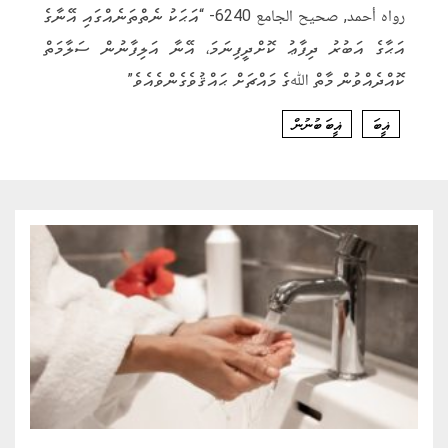
رواه أحمد, صحيح الجامع 6240- “އަޙަކު ނެތްތަނެއްގައި އޭނާގެ
އަޙާގެ އަބުރު ދިފާޢު ކޮށްދީފިނަމަ، އޭނާ އަލިފާނުން ސަލާމަތް
ކޮއްދެއްވުން މާތް ﷲގެ މައްޗަށް ޙައްޤުވެގެންވެއެވެ”
ޣީބަ
ޣީބަ ބުނުން