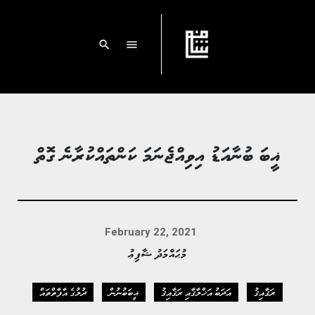
search
menu
ޣީބަ ބުނާއަޑު އިވިއްޖެނަމަ ކަންތައްކުރާނެ ގޮތް
February 22, 2021
މުޙައްމަދު ޝާފިޢު
ރަޤާއިޤު
އަދަބު އަޚްލާޤާއި ރަޤާއިޤު
ޣީބަބުނުން
ދުލުގެ އާފާތްތައް