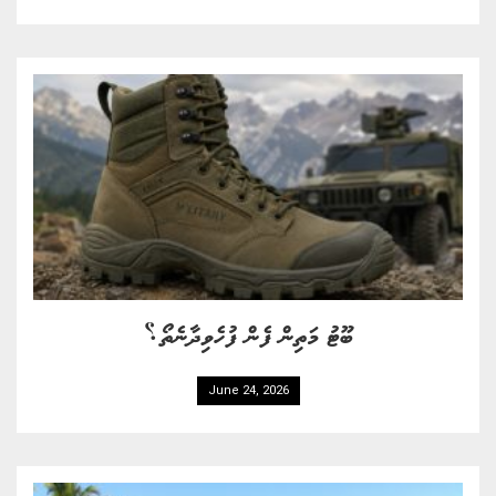
ބޫޓު މަތިން ފެން ފުހެވިދާނެތޯ؟
June 24, 2026