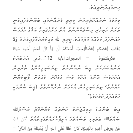
ހިނގައިދާނެތީއެވެ.
މިކަމުގެ ނުރައްކާތެރިކަން ކީރިތި ޤުރުއާނުގައި ބަޔާންވެފައިވަނީ
ވަރަށް މަތިވެރި މިސާލަކުންނެވެ. އާދެ މަރުވެފައިވާ އަޚާގެ މުޅަމަސް
ކެއުންފަދަ ކަމެއްގެ ގޮތުގައެވެ. ކީރިތި ﷲ ވަޙީކުރައްވާފައިވެއެވެ. وَلاَ
يَغْتَب بَّعْضُكُم بَّعْضًاأَيُحِبُّ أَحَدُكُمْ أَنْ يَأْ كُلَ لَحْمَ أَخِيهِ مَيتًا
فَكَرِهْتُمُوهُ
–
الحجرات:الآية 12 “….އަދި އެއްބައަކު
އަނެއްބަޔަކަށް ޣީބަ ނުބުނާށެވެ. ތިޔަބައިމީހުންގެ ތެރެއިން
އެކަކުވެސް އޭނާގެ އަޚާގެ މަސް މުޅަކޮށް ކެއުމަށް ލޯބިކުރާނޭ
ހެއްޔެވެ؟ ތިޔަބައިމީހުން އެކަމަށް ނުރުހޭނެތެވެ. (ޣީބަ ބުނުމަކީ
ހަމައެފަދަ ކަމެކެވެ.)”
ޣީބަ ބުނާއަޑު އިވިއްޖެނަމަ ކަންތައް ކުރާނެގޮތް ރަސޫލުﷲ
ޞައްލަﷲ ޢަލައިހި ވަސައްލަމަ ޙަދީޘްކުރައްވާފައިވެއެވެ. “مَنْ ذَبَّ
عَنْ عِرْضِ أَخِيهِ بِالْغِيبَةِ, كَانَ حَقًا عَلَي اللهِ أَنْ يُعْتِقَهُ مِنَ النَّارِ” –