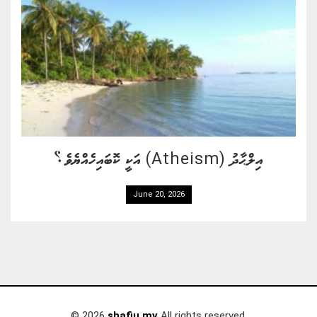
އިލްޙާދު (Atheism) އަކީ ކޮބައިހެއްޔެވެ؟
June 20, 2026
© 2026
shafiu.mv
All rights reserved.