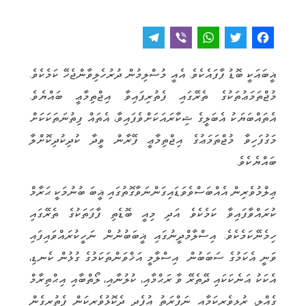
T
V
W
T
F
e
i
h
w
a
ޣީބައަކީ ބޮޑު ފާފައެކެވެ. އެއީ މުސްލިމުން ދުރުހެލިވާންޖެހޭ ކަމެކެވެ.
l
b
a
it
c
މުޖްތަމަޢުތަކުގެ ތެރޭގައި ފެތުރިފައިވާ އިޖްތިމާޢީ ބައްޔެވެ.
e
e
t
t
e
އެތައްބަޔަކު އެބަލީގެ ޝިކާރައަކަށްވެފައިވާ، އެތައް ފިތުނަތަކަކަށް
g
r
s
e
b
މަގުފަހިވާ މުޖްތަމަޢުގެ އިޖްތިމާޢީ ފޭރާން ވީދާ ކުދިކުދިކޮށްލާ
r
A
r
o
ބައްޔެކެވެ.
a
p
o
m
p
k
ޢިލްމުވެރިން އެއްބަސްވެވަޑައިގަންނަވާގޮތުގައި ޣީބަ ބުނުމަކީ ޙަރާމް
ކުރައްވާފައިވާ ކަމެކެވެ އަދި މިއީ ބޮޑެތި ފާފަތަކުގެ ތެރޭގައި
ހިމެނޭކަމެކެވެ. އިސްލާމްދީނުގައި ޣީބަބުނުން ނަހީކުރައްވައިފައި
ވަނީ އެކަމުގެ ސަބަބުން އިސްލާމީ އަޚްވަންތަކަމުގެ ގުޅުން ކެނޑި،
އެކަކު އަނެކަކައި ދޭތެރޭ ވާ ރަޙްމާއި، ކުލުނާއި، ލޯތްބާއި އިޙްތިރާމް
ގެއްލި، ރުޅިވެރިކަމާއި ނަފްރަތު އުފެދި ދެކޮޅުވެރިކަން ފެތުރިގެން