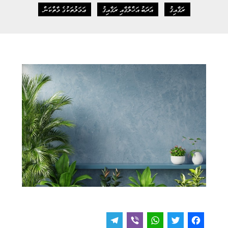
ރަޤާއިޤު
އަދަބު އަޚްލާޤާއި ރަޤާއިޤު
ޢަމަލުތަކުގެ މާތްކަން
T
V
W
T
F