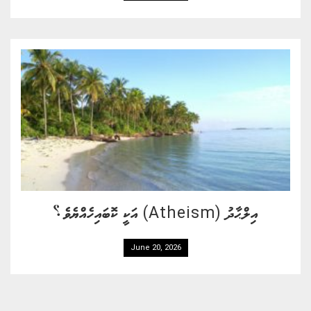
އިލްޙާދު (Atheism) އަކީ ކޮބައިހެއްޔެވެ؟
June 20, 2026