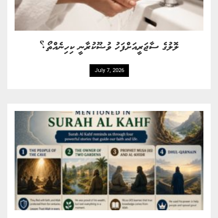
ލޮލުގެ ސާޖަރީއަށްފަހު ވުޟޫކުރާނީ ކިހިނެއްތޯ؟
July 7, 2026