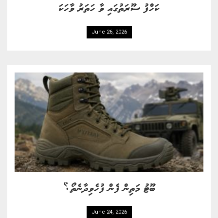
ކަހްފު ސޫރަތުގައި ވާ ހަތަރު ވާހަކަ
June 26, 2026
ބޫޓު މަތިން ފެން ފުހެވިދާނެތޯ؟
June 24, 2026