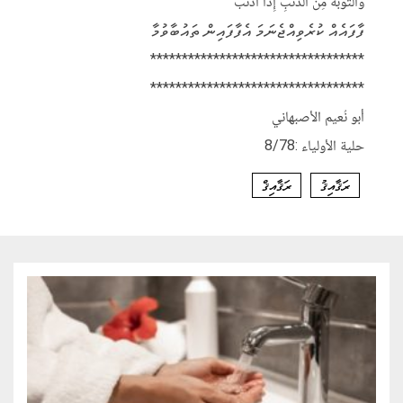
وَالتَّوبَةُ مِنَ الذَّنْبِ إِذَا أَذْنَبَ
ފާފައެއް ކުރެވިއްޖެނަމަ އެފާފައިން ތައުބާވުމާ
**********************************
**********************************
أبو نُعيم الأصبهاني
حلية الأولياء :8/78
ރަޤާއިޤު
ރަޤާއިޤް