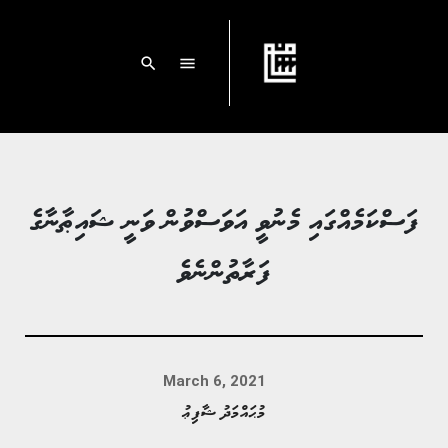
search
menu
ފަސްކަމެއްގައި މެނުވީ އަވަސްވުން ވަނީ ޝައިޠާނާގެ
ފަރާތުންނެވެ
March 6, 2021
މުޙައްމަދު ޝާފިޢު