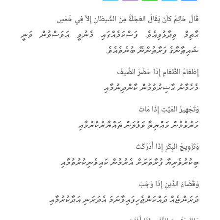
e
i
h
w
a
قَالَ حَاتِمُ كاَنَ يُقَالُ العَجَلَةُ مِنَ الشَّيطَانِ إِلاَّ فِي خَمْسٍ
l
b
a
it
c
ޙާތިމް ވިދާޅުވިއެވެ. ފަސްކަމެއްގައި މެނުވީ އަވަސްވުން ވަނީ
e
e
t
t
e
ޝައިޠާނާގެ ފަރާތުންނޭ ބުނެވެއެވެ.
g
r
s
e
b
r
A
r
o
إِطْعَامُ الطَّعَامِ إِذَا حَضَرَ الضَّيفُ
a
p
o
މެހެމާނު ޙާޟިރުވުމުން ކާންދިނުމާއި
m
p
k
وَتَجْهِيزُ المَيِّتِ إِذَا مَاتَ
މަރުވުމުން މައްޔިތާ ވަޅުލަން ތައްޔާރުކުރުމާއި
وَتَزْوِيجُ البِكْرِ إِذَا أَدْرَكَتْ
ބިކުރުވެރިޔާ ފުރާވަރަށް އެރުމުން ކައިވެނިކުރުވުމާއި
وَقَضَاءُ الدَّينِ إِذَا وَجَبَ
ދަރަންޏެއް ދައްކަންޖެހިފައިވާނަމަ އެދަރަނި އަދާކުރުމާއި