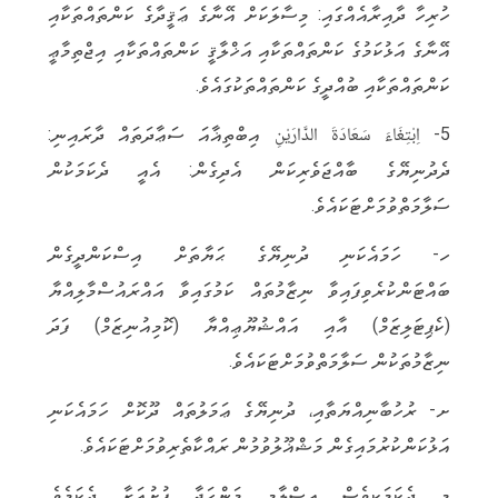
ހުރިހާ ދާއިރާއެއްގައި: މިސާލަކަށް އޭނާގެ ޢަޤީދާގެ ކަންތައްތަކާއި
އޭނާގެ އަޅުކަމުގެ ކަންތައްތަކާއި އަޚްލާޤީ ކަންތައްތަކާއި އިޖްތިމާޢީ
ކަންތައްތަކާއި ބުއްދީގެ ކަންތައްތަކުގައެވެ.
5- اِبْتِغَاءَ سَعَادَةَ الدَّارَيْنِ އިބްތިޣާއަ ސަޢާދަތައް ދާރައިނި:
ދެދުނިޔޭގެ ބާއްޖަވެރިކަން އެދިގެން: އެއީ ދެކަމަކުން
ސަލާމަތްވުމަށްޓަކައެވެ.
ހ- ހަމައެކަނި ދުނިޔޭގެ ޙަޔާތަށް އިސްކަންދީގެން
ބައްޓަންކުރެވިފައިވާ ނިޒާމުތައް ކަމުގައިވާ އައްރައުސްމާލިއްޔާ
(ކެޕިޓަލިޒަމް) އާއި އައްޝުޔޫޢިއްޔާ (ކޮމިއުނިޒަމް) ފަދަ
ނިޒާމުތަކުން ސަލާމަތްވުމަށްޓަކައެވެ.
ށ- ރުހުބާނިއްޔަތާއި، ދުނިޔޭގެ ޢަމަލުތައް ދޫކޮށް ހަމައެކަނި
އަޅުކަންކުރުމައިގެން މަޝްޣޫލުވުމުން ރައްކާތެރިވުމަށްޓަކައެވެ.
މި ދެކަމަކީވެސް އިސްލާމީ މަންހަޖާ ފުށުއަރާ ދެކަމެވެ.