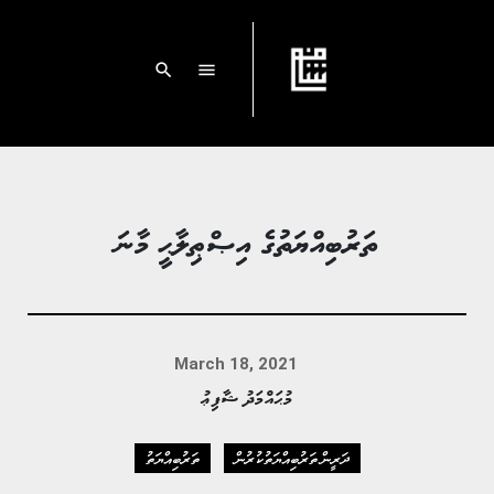
search
menu
ތަރުބިއްޔަތުގެ އިޞްޠިލާޙީ މާނަ
March 18, 2021
މުޙައްމަދު ޝާފިޢު
ދަރީން ތަރުބިއްޔަތުކުރުން
ތަރުބިއްޔަތު