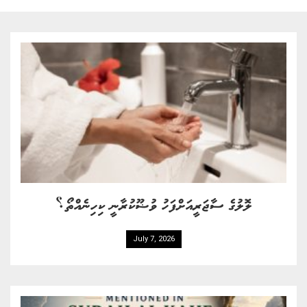
ލޮލުގެ ސާޖަރީއަށްފަހު ވުޟޫކުރާނީ ކިހިނެއްތޯ؟
July 7, 2026