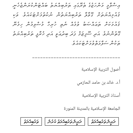
އިސްލާމީ މަންހަޖުގެ ތެރޭގައި ތަރުބިއްޔަތު ބައްޓަންކުރަންޖެހެނީ
ޤައުމިއްޔަތަށް ގޮވާލާ ތަރުބިއްޔަތުން ނުކުތުމަށްޓަކައެވެ. ވަކި
ޤައުމަކަށް ތަޢައްޞަބު ވުމެއް ނެތި ހުރިހާ މުސްލިމުން ހިމެނޭ
ގޮތުންނެވެ. އަދި ސޫފިޒަމް ފަދަ ބިދުޢަވީ އަދި ޚުރާފީ ތަރުބިއްޔަތު
ތަކުން ސަލާމަތްވުމަށްޓަކައެވެ.
_________________________________
أصول التربية الإسلامية
أ.د. خالد بن حامد الحازمي
أستاذ التربية الإسلامية
الجامعة الإسلامية بالمدينة المنورة
ދަރީން ތަރުބިއްޔަތު
ދަރީން ތަރުބިއްޔަތު ކުރުން
ތަރުބިއްޔަތު