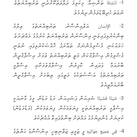
1- تَنْشِئَةُ ތަންޝިއާ: މިކަލިމަ ދަލާލަތުކޮށްދެނީ ތަރުބިއްޔަތެވެ.
ނުވަތަ ހެދިބޮޑުވަމުން ދިޔުމެވެ.
2- الإِنْسَان އަލްއިންސާނު: ތަރުބިއްޔަތުގެ ޢިލްމު
ބިނާކުރެވިފައިވަނީ އިންސާނުން ތަރުބިއްޔަތު ކުރުމުގެ މައްޗަށެވެ.
ހަމައެކަނި މުސްލިމުންނަށް ތަޢާރަފު ޚާއްޞަކުރެވިފައި ނުވަނީ
މުސްލިމުން އިސްލާމްކަން މަތީ ތަރުބިއްޔަތު ވުމަށް އިސްލާމްދީން
ބާރުއަޅާ ފަދައިން ކާފިރުން އިސްލާމްވުމަށާއި އިސްލާމީ
ތަރުބިއްޔަތުގެ އަސާސުތަކުގެ މަތީގައި ތިބުމަށް އިސްލާމްދީން
ބާރުއަޅާތީއެވެ.
3- شَيْئًا فَشَيْئًا ޝައިއަން ފަޝައިއަން: މަޑު މަޑުން: މީގެ މާނައަކީ
އިސްލާމީ ތަރުބިއްޔަތަކީ ފިޔަވަޅަކުން ފިޔަވަޅަކުން (މަޑުމަޑުން)
ކުރިޔަށް ގެންދިޔުމުގެ މައްޗަށް ބިނާވެފައިވާ އެއްޗެކެވެ.
4- فِي جَمِيْعِ جَوَانِبِهِ ފީ ޖަމީޢި ޖަވާނިބިހީ: އިންސާނާގެ ޙަޔާތުގެ