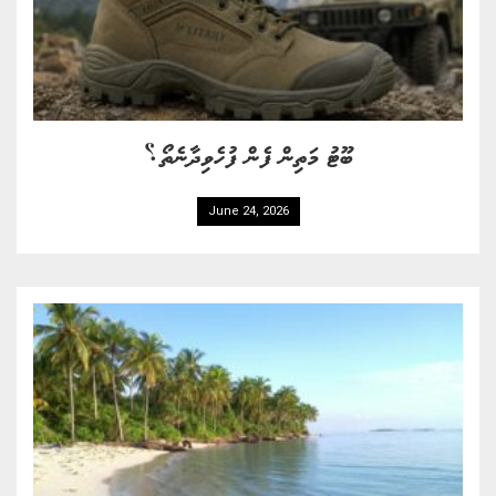
ބޫޓު މަތިން ފެން ފުހެވިދާނެތޯ؟
June 24, 2026