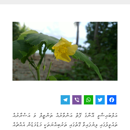
T
V
W
T
F
e
i
h
w
a
އަލްބައިޟާވީ އޭނާގެ ފޮތް އަންވާރުއް ތަންޒީލް ވަ އަސްރާރުއް
l
b
a
it
c
ތައުވީލުގައި ލިޔެފައިވާ ގޮތުގައި ތަރުބިއްޔަތަކީ މަޑުމަޑުން އެއްޗެއް
e
e
t
t
e