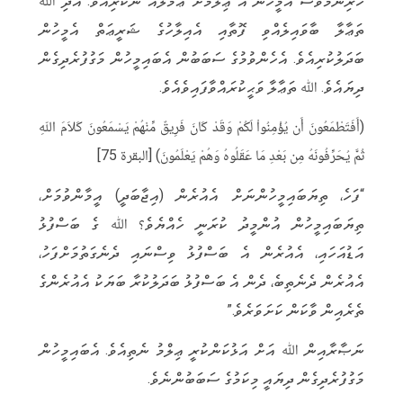
ހުރިނަމަވެސް އެމީހުން އެ ޢިލްމަށް ޢަމަލެއް ނުކުރިއެވެ. އަދި ﷲ
ތަޢާލާ ބާވައިލެއްވި ފޮތާއި އެއިލާހުގެ ޝަރީޢަތް އެމީހުން
ބަދަލުކުރިއެވެ. އެހެންވުމުގެ ސަބަބުން އެބައިމީހުން މަގުފުރެދިގެން
ދިޔައެވެ. ﷲ ތަޢާލާ ވަޙީކުރައްވާފައިވެއެވެ.
(أَفَتَطْمَعُونَ أَن يُؤْمِنُواْ لَكُمْ وَقَدْ كَانَ فَرِيقٌ مِّنْهُمْ يَسْمَعُونَ كَلاَمَ اللّهِ
ثُمَّ يُحَرِّفُونَهُ مِن بَعْدِ مَا عَقَلُوهُ وَهُمْ يَعْلَمُونَ) [البقرة 75]
“ފަހެ، ތިޔަބައިމީހުންނަށް އެއުރެން (އިޖާބަދީ) އީމާންވުމަށް،
ތިޔަބައިމީހުން އުންމީދު ކުރަނީ ހެއްޔެވެ؟ ﷲ ގެ ބަސްފުޅު
އަޑުއަހައި، އެއުރެން އެ ބަސްފުޅު ވިސްނައި ދެނެގަތުމަށްފަހު،
އެއުރެން ދެނެތިބެ، ދެން އެ ބަސްފުޅު ބަދަލުކުރާ ބަޔަކު އެއުރެންގެ
ތެރެއިން ވާކަން ކަށަވަރެވެ.”
ނަޞާރާއިން ﷲ އަށް އަޅުކަންކުރީ ޢިލްމު ނެތިއެވެ. އެބައިމީހުން
މަގުފުރެދިގެން ދިޔައީ މިކަމުގެ ސަބަބުންނެވެ.