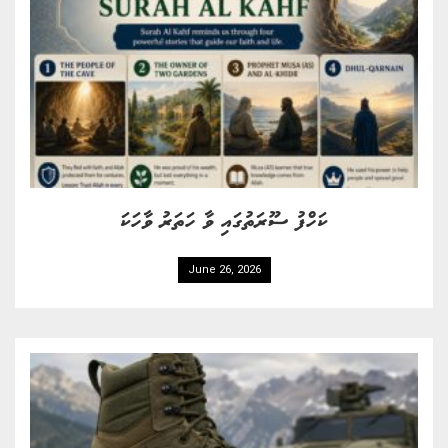
ކަހްފު ސޫރަތުގައި ވާ ހަތަރު ވާހަކަ
June 26, 2026