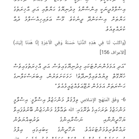
އިސްލާމްދީނަކީ އިންސާނާގެ މިދުނިޔޭގެ ޙަޔާތާއި އަދި އާޚިރަތުގެ
ޙަޔާތަށް އިސްކަންދޭ ދީނެކެވެ. މޫސާ ޢަލައިހިއްސަލާމު ދުޢާ
ކުރެއްވިއެވެ.
(وَاكْتُبْ لَنَا فِي هَذِهِ الدُّنْيَا حَسَنَةً وَفِي الْآخِرَةِ إِنَّا هُدْنَا إِلَيْكَ)
[الأعراف 156]
“އަދި އަޅަމެންނަށްޓަކައި މިދުނިޔޭގައިވެސް، އަދި އާޚިރަތުގައިވެސް
ހެޔޮގޮތް ލިޔުއްވައިފާނދޭވެ! ހަމަކަށަވަރުން، އިބަރަސްކަލާނގެ
ޙަޟްރަތަށް އަޅަމެން ރުޖޫޢަވެއްޖައީމުއެވެ.”
6- وِفْقَ الْمَنْهَج الإِسْلامِي ވިފްޤަލް މަންހަޖުލް އިސްލާމީ: އިސްލާމީ
މަންހަޖުގެ ތަރަހައިގެ ތެރޭގައި: ﷲ ތަޢާލާގެ މަންހަޖުން ބޭރުވެފައިވާ
ޔަހޫދީންނާއި ނަޞާރާއިންގެ ތަރުބިއްޔަތުން
ރައްކާތެރިވުމަށްޓަކައެވެ. ޔަހޫދީންގެ ކިބައިގައި ޢިލްމު