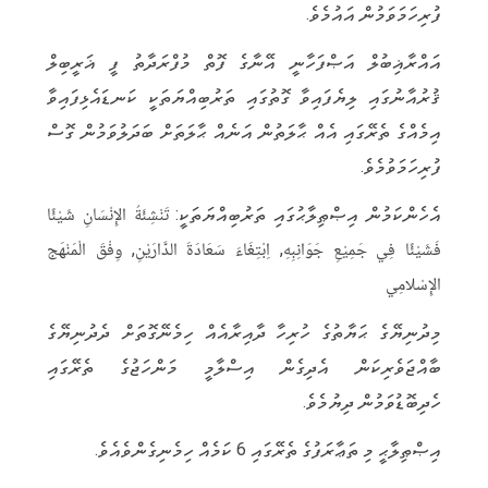
ފުރިހަމަވަމުން އައުމެވެ.
g
r
s
e
b
r
A
r
o
އައްރާޣިބުލް އަޞްފަހާނީ އޭނާގެ ފޮތް މުފްރަދާތު ފީ ޣަރީބިލް
a
p
o
ޤުރުއާނުގައި ލިޔެފައިވާ ގޮތުގައި ތަރުބިއްޔަތަކީ ކަނޑައެޅިފައިވާ
m
p
k
އިމެއްގެ ތެރޭގައި އެއް ޙާލަތުން އަނެއް ޙާލަތަށް ބަދަލުވަމުން ގޮސް
ފުރިހަމަވުމެވެ.
އެހެންކަމުން އިޞްޠިލާޙުގައި ތަރުބިއްޔަތަކީ: تَنْشِئَةُ الإِنْسَانِ شَيْئًا
فَشَيْئًا فِي جَمِيْعِ جَوَانِبِهِ, اِبْتِغَاءَ سَعَادَةَ الدَّارَيْنِ, وِفْقَ الْمَنْهَج
الإِسْلامِي
މިދުނިޔޭގެ ޙަޔާތުގެ ހުރިހާ ދާއިރާއެއް ހިމެނޭގޮތަށް ދެދުނިޔޭގެ
ބާއްޖަވެރިކަން އެދިގެން އިސްލާމީ މަންހަޖުގެ ތެރޭގައި
ހެދިބޮޑުވަމުން ދިޔުމެވެ.
އިޞްޠިލާޙީ މި ތަޢާރަފުގެ ތެރޭގައި 6 ކަމެއް ހިމެނިގެންވެއެވެ.