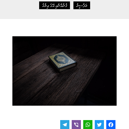
ތަފްސީރު
ޤުރްއާނާއި އޭގެ ޢިލްމު
T
V
W
T
F