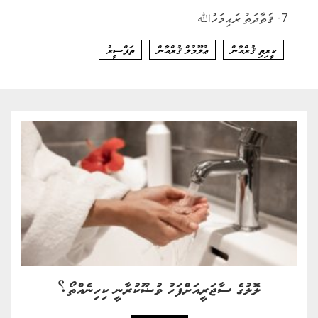
7- ޤަތާދަތު ރަޙިމަހުﷲ
ކީރިތި ޤުރްއާން
ޢުލޫމުލް ޤުރްއާން
ތަފްސީރު
ލޮލުގެ ސާޖަރީއަށްފަހު ވުޟޫކުރާނީ ކިހިނެއްތޯ؟