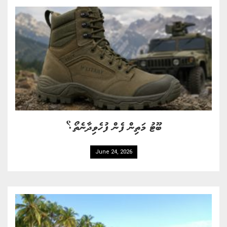
ބޫޓު މަތިން ފެން ފުހެވިދާނެތޯ؟
June 24, 2026