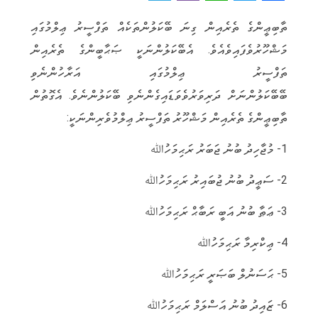
e
i
h
w
a
ތާބިޢީންގެ ތެރެއިން ގިނަ ބޭކަލުންތަކެއް ތަފްސީރު ޢިލްމުގައި
l
b
a
it
c
މަޝްހޫރުވެފައިވެއެވެ. އެބޭކަލުންނަކީ ޞަޙާބީންގެ ތެރެއިން
e
e
t
t
e
ތަފްސީރު ޢިލްމުގައި އަރާހުންނެވި
g
r
s
e
b
ބޭބޭކަލުންނަށް ދަރިވަރުވެވަޑައިގެންނެވި ބޭކަލުންނެވެ. އެގޮތުން
r
A
r
o
ތާބިޢީންގެ ތެރެއިން މަޝްހޫރު ތަފްސީރު ޢިލްމުވެރިންނަކީ:
a
p
o
m
p
k
1- މުޖާހިދު ބުނު ޖަބަރު ރަޙިމަހުﷲ
2- ސަޢީދު ބުނު ޖުބައިރު ރަޙިމަހުﷲ
3- ޢަޠާ ބުނު އަބީ ރަބާޙް ރަޙިމަހުﷲ
4- ޢިކްރިމާ ރަޙިމަހުﷲ
5- ޙަސަނުލް ބަޞަރީ ރަޙިމަހުﷲ
6- ޒައިދު ބުނު އަސްލަމް ރަޙިމަހުﷲ