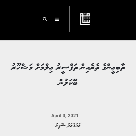
search
menu
ތާބިޢީންގެ ތެރެއިން ތަފްސީރު ޢިލްމަށް މަޝްހޫރު
ބޭކަލުން
April 3, 2021
މުޙައްމަދު ޝާފިޢު