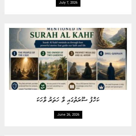
July 7, 2026
ކަހްފު ސޫރަތުގައި ވާ ހަތަރު ވާހަކަ
June 26, 2026