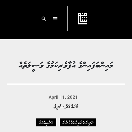
search
menu
މައިންބަފައިންގެ އުފާވެރިކަމުގެ ވަސީލަތެއް
April 11, 2021
މުޙައްމަދު ޝާފިޢު
ދަރީން ތަރުބިއްޔަތުކުރުން
ތަރުބިއްޔަތު