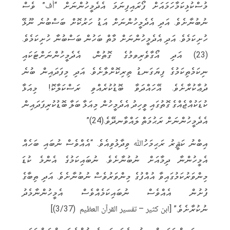
މުސްކުޅިކަމާހަމައަށް ފޯރައިފިނަމަ އެދެމީހުންނަށް “أُف” ވެސް
ނުބުނާށެވެ. އަދި އެދެމީހުންނަށް އަޑު ހަރުކޮށް ބަސްބުނެ ނޫޅޭ
ހުށިކަމެވެ. އަދި އެދެމީހުންނަށް މާތް ބަހުން ބަސްބުނާ ހުށިކަމެވެ.
(23) އަދި އޯގާވެރިވމުގެ ގޮތުން، އެދެމީހުންނަށްޓަކައި
ނިކަމެތިކަމުގެ ފިޔަގަނޑު ތިރިކޮށްލާށެވެ. އަދި މިފަދައިން ބުނެ
ދުޢާކުރާށެވެ. އޭހައްދަވާ ބޮޑުކުރެއްވި ރަސްކަލާކޮ! މިއަޅާ
ކުޑަކުއްޖެއްގެ ގޮތުގައި ވީހިދު އެދެމީހުން މިއަޅާ ބަލާ ބޮޑުކުރިފަދައިން
އެދެމީހުންނަށް ރަޙުމަތް ލައްވާނދޭވެ.(24)”
އިބްނު ކަޘީރު ރަޙިމަހުﷲ ވިދާޅުވިއެވެ. “އެއްވެސް ނުބައި ބަހެއް
އެމީހުންނާ ދިމާއަށް ނުބުނާށެވެ. ނުބައިކަމުގެ އެންމެ ކުޑަ
މިންވަރުކަމުގައިވާ އުއްފުގެ މިންވަރުވެސް ނުބުނާށެވެ. އަދި ތިބާގެ
ފުށުން އެއްވެސް ނުބައިކަމެއްވެސް އެމީހުންނާމެދު
ނުކުރާށެވެ.” [ابن كثير – تفسير القرآن العظيم (3/37)]