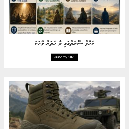
ކަހްފު ސޫރަތުގައި ވާ ހަތަރު ވާހަކަ
June 26, 2026