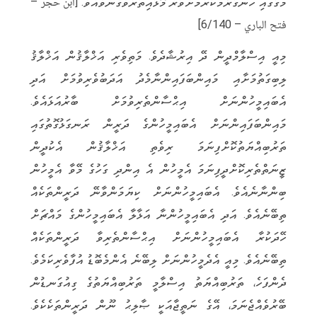
މަގުގައި ހަނގުރާމަކުރުމަށްވުރެ މޮޅުއިތުރުވެގެންވެއެވެ. [ابن حجر –
فتح الباري – 6/140]
މިއީ އިސްލާމްދީން ދޭ އިރުޝާދެވެ. މަތިވެރި އަޚްލާޤުން އަޚްލާޤު
ލިބިގަތުމަށާއި މައިންބަފައިންނާމެދު އަދަބުވެރިވުމަށް އަދި
އެބައިމީހުންނަށް އިޙްސާންތެރިވުމަށް ބާރުއަޅައެވެ.
މައިންބަފައިންނަށް އެބައިމީހުންގެ ދަރީން ރަނގަޅުގޮތުގައި
ތަރުބިއްޔަތުކޮށްފިނަމަ ރިވެތި އަޚްލާޤުން އެކުދީން
ޒީނަތްތެރިކޮށްދީފިނަމަ އެމީހުން އެ އިންދި ގަހުގެ މޭވާ އެމީހުން
ބިންނާނެއެވެ. އެބައިމީހުންނަށް ކިޔަމަންވާނޭ ދަރީންތަކެއް
ތިބޭނެއެވެ. އަދި އެބައިމީހުންނާ އަޅާލާ އެބައިމީހުންގެ މައްޗަށް
ހޭދަކުރާ އެބައިމީހުންނަށް އިޙްސާންތެރިވާ ދަރީންތަކެއް
ތިބޭނެއެވެ. މިއީ އެދެމީހުންނަށް ލިބޭނެ އެންމެބޮޑު އުފާވެރިކަމެވެ.
ދެންފަހެ، ތަރުބިއްޔަތު އިސްލާމީ ތަރުބިއްޔަތުގެ ގިއުގަނޑުން
ބޭރުވެއްޖެނަމަ، އޭގެ ނަތީޖާއަކީ ޞާލިޙު ނޫން ދަރީންތަކެކެވެ.