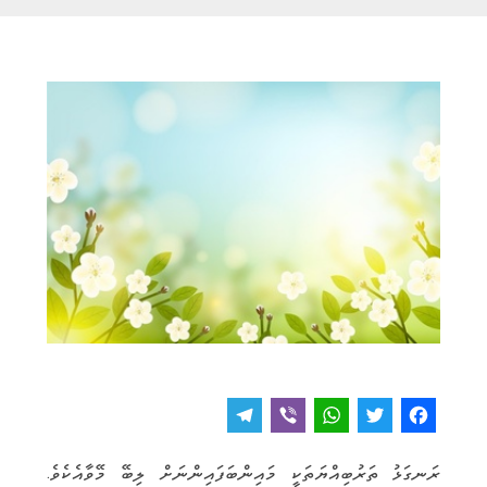
T
V
W
T
F
e
i
h
w
a
ރަނގަޅު ތަރުބިއްޔަތަކީ މައިންބަފައިންނަށް ލިބޭ މޭވާއެކެވެ.