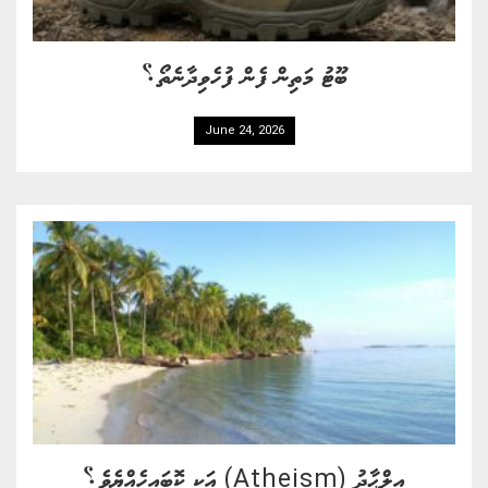
ބޫޓު މަތިން ފެން ފުހެވިދާނެތޯ؟
June 24, 2026
އިލްޙާދު (Atheism) އަކީ ކޮބައިހެއްޔެވެ؟