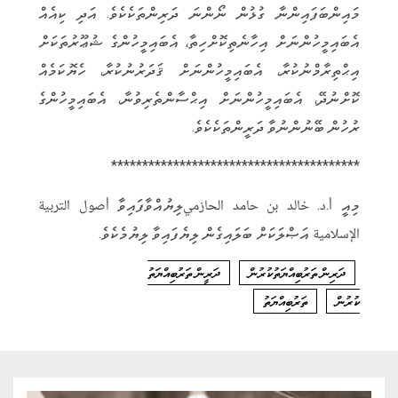
މައިންބަފައިންނާ ގުޅުން ނޯންނަ ދަރިންތަކެކެވެ. އަދި ކިއެއް
އެބައިމީހުންނަށް އިހާނެތިކޮށްހިތާ، އެބައިމީހުންގެ ޝުޢޫރުތަކަށް
އިޙްތިރާމްނުކުރާ، އެބައިމީހުންނަށް ޤަދަރުނުކުރާ، ހެޔޮކަމެއް
ކޮށްނުދޭ، އެބައިމީހުންނަށް އިޙްސާންތެރިވުނާ، އެބައިމީހުންގެ
ރުހުން ބޭނުންނުވާ ދަރީންތަކެކެވެ.
****************************************
މިއީ أ.د. خالد بن حامد الحازميލިޔުއްވާފައިވާ أصول التربية
الإسلامية އަޞްލަކަށް ބަލައިގެން ލިޔެފައިވާ ލިޔުމެކެވެ.
ދަރިން ތަރުބިއްޔަތުކުރުން
ދަރީން ތަރުބިއްޔަތު
ކުރުން
ތަރުބިއްޔަތު