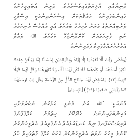
l
b
a
it
c
ދުނިޔެއާއި އާޚިރަތުގައިވެސްމެއެވެ. ދަރީން އެބައިމީހުންގެ
e
e
t
t
e
މައިންބަފައިންގެ ޙައްޤުތަކަށް އިސްކަންދިނުމަކީ އިސްލާމީ
g
r
s
e
b
ތަރުބިއްޔަތުގެ ވަރަށް މުހިއްމު ބައެކެވެ. އެއީ އެއްވެސް އުނިކަމެއް
r
A
r
o
ނެތި ފުރިހަމައަށް ކޮށްދޭންޖެހޭ ކަމެކެވެ. ﷲ ތަޢާލާ
a
p
o
އަމުރުކުރައްވާފައިވާ ފަދައިންނެވެ.
m
p
k
(وَقَضَى رَبُّكَ أَلَّا تَعْبُدُوا إِلَّا إِيَّاهُ وَبِالْوَالِدَيْنِ إِحْسَانًا إِمَّا يَبْلُغَنَّ عِنْدَكَ
الْكِبَرَ أَحَدُهُمَا أَوْ كِلَاهُمَا فَلَا تَقُلْ لَهُمَا أُفٍّ وَلَا تَنْهَرْهُمَا وَقُلْ لَهُمَا قَوْلًا
كَرِيمًا﴿٢٣﴾ وَاخْفِضْ لَهُمَا جَنَاحَ الذُّلِّ مِنَ الرَّحْمَةِ وَقُلْ رَبِّ ارْحَمْهُمَا
كَمَا رَبَّيَانِي صَغِيرًا ﴿٢٤﴾) [الإسراء]
މާނައަކީ: “ﷲ އަށް މެނުވީ އަޅުކަން ނުކުރުމަށާއި
މައިންބަފައިންނަށް ހެޔޮކޮށް ހިތުމަށް ކަލޭގެފާނުގެ
ވެރިރަސްކަލާނގެ ނިޔާ ކަނޑައަޅުއްވާ އެންގެވިއެވެ. އެދެމީހުންކުރެ
ކޮންމެ މީހަކު ނުވަތަ އެދެމީހުންކުރެ އެކަކު ކަލޭގެ ގާތުގައިވާ ހާލު