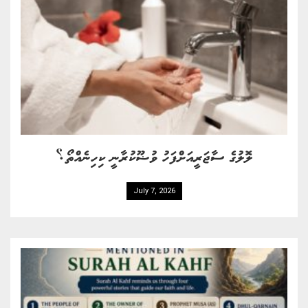
ލޮލުގެ ސާޖަރީއަށްފަހު ވުޟޫކުރާނީ ކިހިނެއްތޯ؟
July 7, 2026