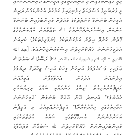
މިއީ މައިންބަފައިން މި ދުނިޔެމަތީގައި އެމީހުންގެ ދަރިންނަށްޓަކައި
ވީ ޤުރުބާނީގެ މަޞްލަޙަތު ހިމެނިފައިވާ ކަމެކެވެ. އެހެންކަމުން ދަރީން
އެމީހުން ބޭނުންވާ ކަންތަތަކުގެ މައްޗަށް މައިންބަފައިން ބޭނުންވާ
ކަންކަން އިސްކުރަންޖެހޭނެއެވެ. ﷲ ތަޢާލާއަށް ކުއްތަންވުމުގެ
ގޮތުން ކުރެވޭ އިތުރު އަޅުކަންތަކުގެ (ނަވާފިލުތަކުގެ) ކުރިއަށް
އެދެމީހުންނަށް ހެޔޮކޮށްހިތުން އިސްކުރަންޖެހޭނެއެވެ. [عبد الله
قادري – الإسلام وضرورات الحياة ص 87] ރަސޫލުﷲ ޞައްލަﷲ
ޢަލައިހި ވަސައްލަމަގެ އަރިހަށް މީހަކު އައިސް ޖިހާދަށް ދިޔުމުގެ
އިޛުނައަށް އެދުމުން އެކަލޭގެފާނު އެމީހާއަށް
ޙަދީޘްކުރެއްވިއެވެ. “ތިބާގެ މަންމައާއި ބައްޕަ ދިރިއެބަހުރި
ހެއްޔެވެ؟” އެހިނދު އޭނާ އާއެކޭ ބުނުމުން “އެމީހުންނަށް
ކަމޭހިތުމުގައި ޖިހާދުކުރާށޭ!” ޙަދީޘްކުރެއްވިއެވެ. މި ޙަދީޘުން
އަހަރެމެންނަށް އެނގޭގޮތުގައި ބައެއް ޙާލަތްތަކުގައި
މައިންބަފައިންނަށް ހެޔޮކޮށްހިތުން ﷲ ސުބްޙާނާ ވަތަޢާލާގެ