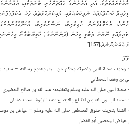
ރާމްކުރައްވަތެވެ. އަދި އެއުރެންގެ މައްޗަށްހުރި ބުރަތަކާއި، އެއުރެންގައ
ޅިފައިވާ ކަސްތޮޅުތައް ނެތިކުރައްވައި، ލުއިކުރައްވަތެވެ. ފަހެ، އެކަލޭގެފާނަށ
މާންވެ، އެކަލޭގެފާނަށް ވާގިވެރިވެ، ނަޞްރުވެރިވެ، އެކަލޭގެފާނާއެކުގައ
ވައިލެއްވި ނޫރަށް ތަބާވީ މީހުން (ދަންނާށެވެ!) ކާމިޔާބުވާނޭ މީހުންނަކީ
ަ އެއުރެންނެވެ.[157]”
ާލާ:
- وجوب محبة النبي ونصرته وحكم من سبه، وعموم رسالته – سعيد ب
ي بن وهف القحطاني
- الشفا بتعريف حقوق المصطفى صلى الله عليه وسلم – عياض بن موس
 عياض اليحصبي أبو الفضل