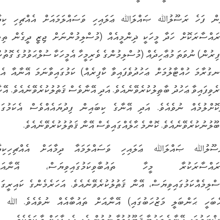
ން ފަހެ ރަސޫލުﷲ ޞައްލަﷲ ޢަލައިހި ވަސައްލަމައަށް އެއްޗިހި ކިޔ
ރައްސާރަކޮށް ހަދާ މީހަކީ ޛިންމީއެއް (މުސްލިމުންނަށް ޖިޒީ ދީގެން ތިބ
ފިރުން) ނުވަތަ މުޢާހިދެއް (މުސްލިމުންގެ ވެރިމީހާ އެމީހަކާ ސުލްޙަވުމުގެ ގޮތުނ
ނގުރާމަ ހުއްޓާލުމަށް ޢަހުދުވެފައިވާ ކާފިރެއް) ކަމުގައިވާނަމަ އޭނާއާ އެކ
ރެވިފައިވާ ޢަހުދު ބާޠިލުކުރެވޭނެއެވެ. އަދި އޭނާވެސް ޤަތުލުކުރެވޭނެއެވެ. އޭނ
ކޮށްލުމެއް ނުވެއެވެ. އަދި އޭނާގެ ކިބައިން ފިދުޔައެއްވެސް އެކަމުގައ
ބޫލުނުކުރެވޭނެއެވެ. ކޮންމެ ޙާލެއްގައިވެސް އޭނާ ޤަތުލުކުރެވޭނެއެވެ.
ސޫލުﷲ ޞައްލަﷲ ޢަލައިހި ވަސައްލަމައާ ދިމާއަށް އެއްޗިހިކިޔ
ރައްސާރަކުރާ މީހާ ތައުބާވިކަމުގައިވިޔަސް، އޭނާއަކ
ސްލިމެއްކަމުގައިވިޔަސް، އޭނާ ޤަތުލުކުރެވޭނެއެވެ. އަހަރެމެންގެ ކައިރީގައ
ެބަހީ ޙަންބަލީ މަޒުހަބުގައި) އޭނާއަށް ތައުބާއެއް ނުވެއެވެ. ﷲ ގ
ޟްރަތުގައި އޭނާގެ ތައުބާ ޤަބޫލުވުމާ ނުވުން އެއީ އެއިލާހަށް ވާ ކަމެކެވެ.