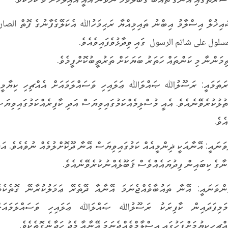
އިޚުލް އިސްލާމު އިބްނު ތައިމިއްޔާ ރަޙިމަހުﷲ އެކަލޭގެފާނުގެ ފޮތް الصار
مسلول على شاتم الرسول ގައި ވިދާޅުވެފައިވެއެވެ.
ިމަންނާ މި ކަންތައް ހަތަރު ބަޔަކަށް ތަރުތީބުކޮށްފީމެވެ.
ރަތަމައީ: ރަސޫލުﷲ ޞައްލަﷲ ޢަލައިހި ވަސައްލަމައަށް އެއްޗިހި ކިޔާމީހ
ތުލުކުރެވޭނެއެވެ. އެއީ މުސްލިމެއްކަމުގައިވިޔަސް އަދި ކާފިރެއްކަމުގައިވިޔަސ
ެވެ.
ވަނައީ: އޭނާއަކީ ޛިންމީއެއް ކަމުގައިވިޔަސް އޭނާ ދޫކޮށްލުމެއް ނުވެއެވެ. އަދ
ނާގެ ކިބައިން ފިދުޔައެއްވެސް ޤަބޫލެއްނުކުރެވޭނެއެވެ.
ންވަނައީ: އޭނާ ތައުބާވެއްޖެނަމަ އޭނާއާ ދޭތެރޭ ޢަމަލުކުރާނޭ ގޮތެކެވެ
މަމިފަދައިން ކާފިރަކު ރަސޫލުﷲ ޞައްލަﷲ ޢަލައިހި ވަސައްލަމައަށ
އްޗިހިކިޔުމަށްފަހުގައި އިސްލާމްވެއްޖެނަމަ އޭނާއާ މެދު ހަދާނެގޮތެކެވެ.