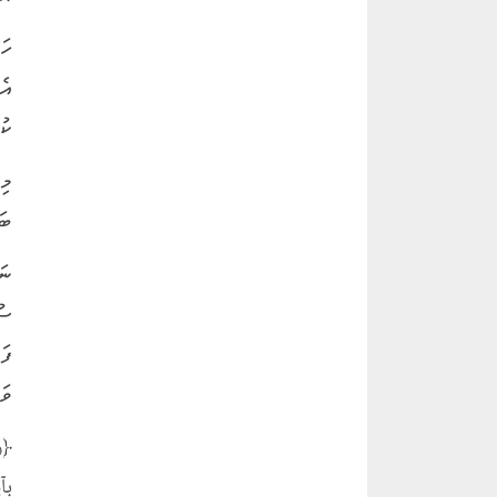
ހަ
އެ
ކު
މި
ބަ
ނަ
ސު
ފަ
ވަ
﴿وَ