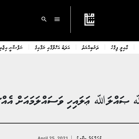
search
menu
ޢާއިލީ ފިޤްހު
ތަރުބިއްޔަތު
އަދަބު އަޚްލާޤާއި ރަޤާއިޤު
ނަފްސާނީ އިޖްތިމ
ައްލަﷲ ޢަލައިހި ވަސައްލަމައަށް އެއްޗި
މުޙައްމަދު ޝާފިޢު
April 25, 2021