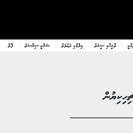
ާޢީ
ތާރީޚާއި ސީރަތު
ޢިލްމާއި ދަޢުވަތު
ޝަރްޢީ ސިޔާސަތު
ފޮތް
ހިކިޔުން