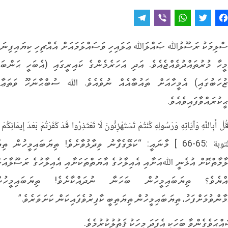
T
V
W
T
F
e
i
h
w
a
ސްލިމަކު ރަސޫލުﷲ ޞައްލަﷲ ޢަލައިހި ވަސައްލަމައަށް އެއްޗިހި ކިޔައިފިނަމ
l
b
a
it
c
މީހާ މުރުތައްދުވެއްޖެއެވެ. އަދި އަހަރެމެންގެ ކައިރީގައި (އެބަހީ ޙަންބަލ
e
e
t
t
e
g
r
s
e
b
ޒުހަބުގައި) އެމީހާއަށް ތައުބާއެއް ނުވެއެވެ. ﷲ ސުބްޙާނަހޫ ވަތަޢާލ
r
A
r
o
ޙީކުރައްވާފައިވެއެވެ.
a
p
o
لْ أَبِاللَّهِ وَآيَاتِهِ وَرَسُولِهِ كُنْتُمْ تَسْتَهْزِئُونَ لَا تَعْتَذِرُوا قَدْ كَفَرْتُمْ بَعْدَ إِيمَانِكُمْ
m
p
k
[التوبة :65-66 ] މާނައީ: “ކަލޭގެފާނު ވިދާޅުވާށެވެ! ތިޔަބައިމީހުން ތި
ލާމާތްކޮށް އުޅެނީ ﷲއަށާއި އެއިލާހުގެ އާޔަތްތަކަށާއި އެއިލާހުގެ ރަސޫލާއަށ
އްޔެވެ؟ ތިޔަބައިމީހުން ބަހަނާ ނުދައްކާށެވެ! ތިޔަބައިމީހުނ
މާންވުމަށްފަހު، ތިޔަބައިމީހުން ތިޔަތިބީ ކާފިރުވެފައިކަން ކަށަވަރެވެ.”
އްޙަވެގެންވާ ބަހަކީ އެފަދަ މީހަކު ޤަތުލުކުރުމެވެ.