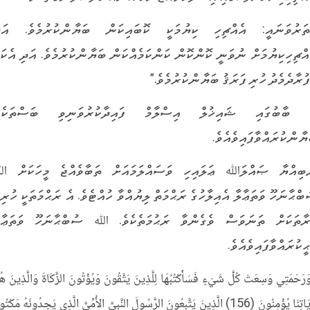
ތަރުވަނައީ: އެއްޗިހި ކިޔުމަކީ ކޮބައިކަން ބަޔާންކުރުމެވެ. އަދ
އްޗިހިކިޔުމަށް ނުވަނީ ކޮންކޮން ކަންކަމެއްކަން ބަޔާންކުރުމެވެ. އަދި އެކަމ
ފުރާދެމެދު ހުރި ފަރަޤު ބަޔާންކުރުމެވެ.”
 ބާބުގައި ޝައިޚުލް އިސްލާމް ފައިދާކުރުވަނިވި ބަސްތަކެއ
ޔާންކުރައްވާފައިވެއެވެ.
ބިއްޔާ ޞައްލަﷲ ޢަލައިހި ވަސައްލަމައަށް ތަބާވެއްޖެ މީހަކަށް 
ބްޙާނަހޫ ވަތަޢާލާ އެއިލާހުގެ ރަޙްމަތް ލިޔުއްވާ ހުއްޓެވެ. އެ ރަޙްމަތަކީ ހުރިހ
ރާތަކަށް ތަނަވަސް ވެގެންވާ ރަޙުމަތެކެވެ. ﷲ ސުބްޙާނަހޫ ވަތަޢާލ
ޙީކުރައްވާފައިވެއެވެ.
رَحْمَتِي وَسِعَتْ كُلَّ شَيْءٍ فَسَأَكْتُبُهَا لِلَّذِينَ يَتَّقُونَ وَيُؤْتُونَ الزَّكَاةَ وَالَّذِينَ هُ
بِآيَاتِنَا يُؤْمِنُونَ (156) الَّذِينَ يَتَّبِعُونَ الرَّسُولَ النَّبِيَّ الأُمِّيَّ الَّذِي يَجِدُونَهُ مَكْتُو