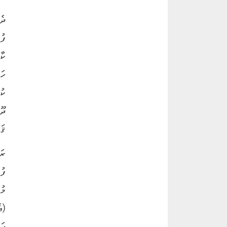
ދެ
ފު
ކާ
ހަ
ކު
ދޫ
ޤަ
ރަ
ފު
މު
(އ
ޙަ