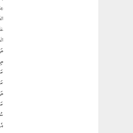
عِن
الط
عَل
ތަ
ތި
ރަ
ތަ
ރަ
ނު
އެ