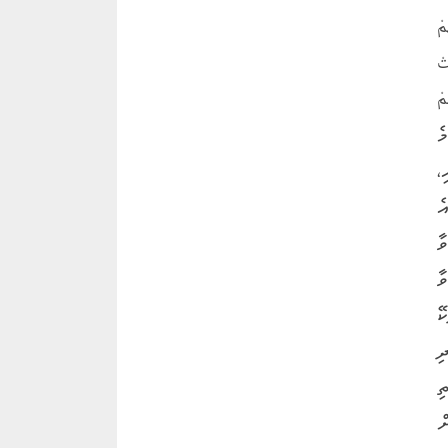
مْ
تْ
مْ
މެ
،
ެ
ވާ
ާ
ޭ
ި
ި
ް