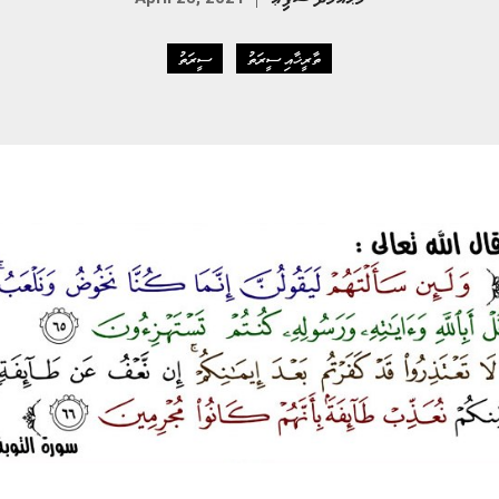
ތާރީޚާއި ސީރަތު
ސީރަތު