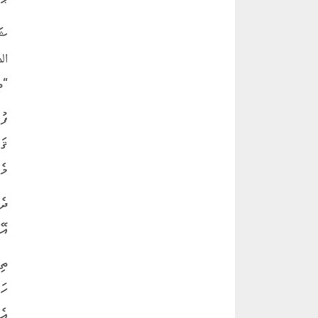
ޝަ
ال
“ތ
ފު
ޤަ
މެއ
ދެ
އޭ
ތި
ހަ
އެ