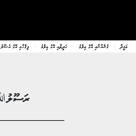
ޢަޤީދާ
ޤުރްއާނާއި އޭގެ ޢިލްމު
ޙަދީޘާއި އޭގެ ޢިލްމު
ފިޤްހާއި އޭގެ އުޞޫލު
ރަސޫލުﷲ ޞ