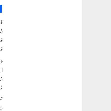
މު
އެ
މަ
ވަ
﴿قُ
މަ
ހެ
އީ
ޞަ