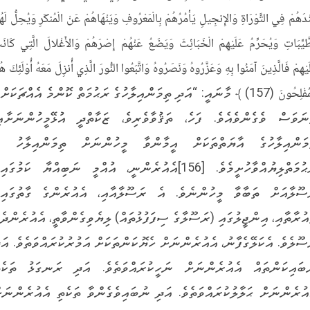
ْدَهُمْ فِي التَّوْرَاةِ وَالإِنجِيلِ يَأْمُرُهُمْ بِالْمَعْرُوفِ وَيَنْهَاهُمْ عَنْ الْمُنكَرِ وَيُحِلُّ لَهُ
َّيِّبَاتِ وَيُحَرِّمُ عَلَيْهِمْ الْخَبَائِثَ وَيَضَعُ عَنْهُمْ إِصْرَهُمْ وَالأَغْلالَ الَّتِي كَانَ
َيْهِمْ فَالَّذِينَ آمَنُوا بِهِ وَعَزَّرُوهُ وَنَصَرُوهُ وَاتَّبَعُوا النُّورَ الَّذِي أُنزِلَ مَعَهُ أُوْلَئِكَ هُ
الْمُفْلِحُونَ (157) ﴾ މާނައީ: “އަދި ތިމަންއިލާހުގެ ރަޙުމަތް ކޮންމެ އެއްޗަކަށް
ނަވަސް ވެގެންވެއެވެ. ފަހެ، ތަޤުވާވެރިވެ، ޒަކާތްދީ އުޅޭމީހުންނަށާއި
މަންއިލާހުގެ އާޔަތްތަކަށް އީމާންވާ މީހުންނަށް ތިމަންއިލާހު އ
ރަޙުމަތްލިޔުއްވާހުށީމެވެ. [156]އެއުރެންނީ، އުއްމީ ނަބިއްޔާ ކަމުގައި
ސޫލާއަށް ތަބާވާ މީހުންނެވެ. އެ ރަސޫލާއާއި، އެއުރެންގެ ގާތުގައިވ
އުރާތާއި، އިންޖީލުގައި (ރަސޫލާގެ ސިފަފުޅުތައް) ލިޔެވިގެންވާތީ، އެއުރެންދެކ
ސޫލެވެ. އެކަލޭގެފާނު، އެއުރެންނަށް ހެޔޮކަންތަކަށް އަމުރުކުރައްވަތެވެ. އަދ
ބައިކަންތައް އެއުރެންނަށް ނަހީކުރައްވަތެވެ. އަދި ރަނގަޅު ތަކެތ
އުރެންނަށް ޙަލާލުކުރައްވަތެވެ. އަދި ނުބައިވެގެންވާ ތަކެތި އެއުރެންނަށ