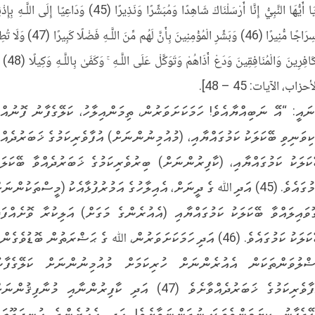
﴿يَا أَيُّهَا النَّبِيُّ إِنَّا أَرْسَلْنَاكَ شَاهِدًا وَمُبَشِّرًا وَنَذِيرًا (45) وَدَاعِيًا إِلَى اللَّـهِ ب
وَسِرَاجًا مُّنِيرًا (46) وَبَشِّرِ الْمُؤْمِنِينَ بِأَنَّ لَهُم مِّنَ اللَّـهِ فَضْلًا كَبِ
الْكَافِرِينَ وَالْمُنَافِقِينَ وَدَعْ أَذَاهُمْ وَتَ
أحزاب، الآيات: 45 – 48].
ނައީ: “އޭ ނަބިއްޔާއެވެ! ހަމަކަށަވަރުން، ތިމަންއިލާހު، ކަލޭގެފާނު ފޮނުއްވ
ކިވަނިވި ބޭކަލަކު ކަމުގައްޔާއި، (މުއުމިނުންނަށް) އުފާވެރިކަމުގެ ޚަބަރުދެއްވ
ކަލަކު ކަމުގައްޔާއި، (ކާފިރުންނަށް) ބިރުވެރިކަމުގެ ޚަބަރުދެއްވާ ބޭކަލަކ
ކަމުގައެވެ. (45) އަދި ﷲ ގެ ދީނަށް، އެއިލާހުގެ އަމުރުފުޅާއެކު (މީސްތަކުންނަ
ޮވައިލައްވާ ބޭކަލަކު ކަމުގައްޔާއި (އެއުރެންގެ މަގަށް) އަލިކުރާ ވޮށެއްފަދ
ބޭކަލަކު ކަމުގައެވެ. (46) އަދި ހަމަކަށަވަރުން، ﷲ ގެ ޙަޟްރަތުން ބޮޑުވެގެން
ޟްލުވަންތަކަން އެއުރެންނަށް ހުރިކަމަށް މުއުމިނުންނަށް ކަލޭގެފާނ
އުފާވެރިކަމުގެ ޚަބަރުދެއްވާށެވެ (47) އަދި ކާފިރުންނާއި މުނާފިޤުންނ
ލޭގެފާނު ކިޔަމަންވެވަޑައިނުގަންނަވާށެވެ! އަދި އެއުރެންގެ އުނދަގޫތައ