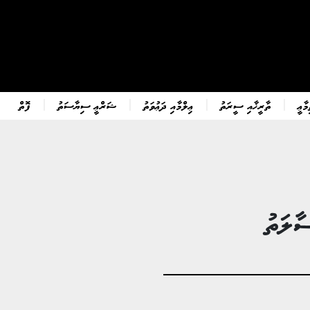
ާޢީ
ތާރީޚާއި ސީރަތު
ޢިލްމާއި ދަޢުވަތު
ޝަރްޢީ ސިޔާސަތު
ފޮތް
ާލަތު