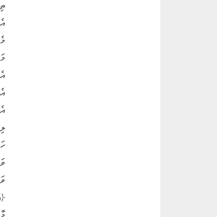
ތި
އެ
މެ
މަ
އެ
އެ
އެ
ލި
ހަ
ވަ
ވަ
﴿وَم
މާ