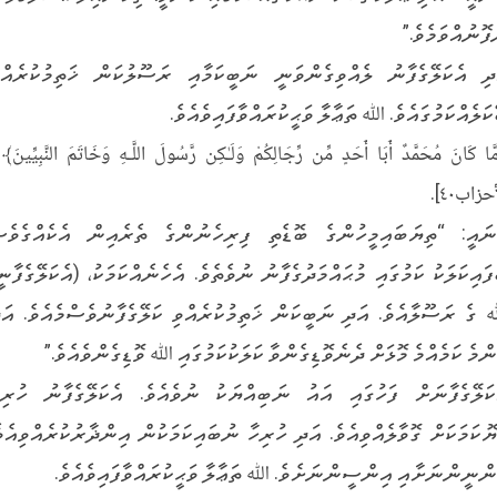
ފޮނުއްވަމެވެ.”
ދި އެކަލޭގެފާނު ލެއްވިގެންވަނީ ނަބީކަމާއި ރަސޫލުކަން ޚަތިމުކުރެއްވ
ކަލެއްކަމުގައެވެ. ﷲ ތަޢާލާ ވަޙީކުރައްވާފައިވެއެވެ.
َا كَانَ مُحَمَّدٌ أَبَا أَحَدٍ مِّن رِّجَالِكُمْ وَلَـٰكِن رَّسُولَ اللَّـهِ وَخَاتَمَ النَّبِيِّينَ﴾
حزاب٤٠].
ނައީ: “ތިޔަބައިމީހުންގެ ބޮޑެތި ފިރިހެނުންގެ ތެރެއިން އެކެއްގެވެސ
ފައިކަލަކު ކަމުގައި މުޙައްމަދުގެފާނު ނުވެތެވެ. އެހެނެއްކަމަކު، (އެކަލޭގެފާނީ
ގެ ރަސޫލާއެވެ. އަދި ނަބީކަން ޚަތިމުކުރެއްވި ކަލޭގެފާނުވެސްމެއެވެ. އަދ
ންމެ ކަމެއްމެ މޮޅަށް ދެނެވޮޑިގެންވާ ކަލަކުކަމުގައި ﷲ ވޮޑިގެންވެއެވެ.”
ކަލޭގެފާނަށް ފަހުގައި އައު ނަބިއްޔަކު ނުވެއެވެ. އެކަލޭގެފާނު ހުރިހ
ޔޮކަމަކަށް ގޮވާލެއްވިއެވެ. އަދި ހުރިހާ ނުބައިކަމަކުން އިންޛާރުކުރެއްވިއެވެ
ންނީންނަށާއި އިންސީންނަށެވެ. ﷲ ތަޢާލާ ވަޙީކުރައްވާފައިވެއެވެ.