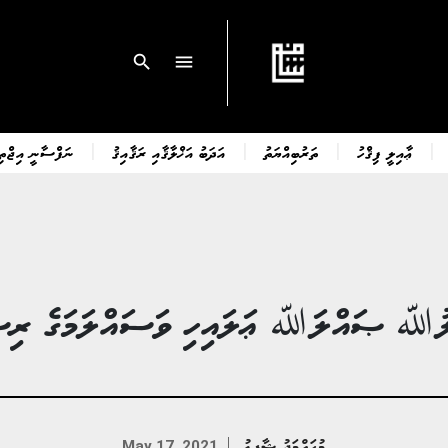
search
menu
ޢާއިލީ ފިޤްހު
ތަރުބިއްޔަތު
އަދަބު އަޚްލާޤާއި ރަޤާއިޤު
ނަފްސާނީ އިޖްތިމ
ﷲ ޞައްލަﷲ ޢަލައިހި ވަސައްލަމަގެ ރިސ
މުޙައްމަދު ޝާފިޢު
May 17, 2021