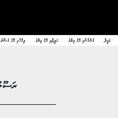
ޢަޤީދާ
ޤުރްއާނާއި އޭގެ ޢިލްމު
ޙަދީޘާއި އޭގެ ޢިލްމު
ފިޤްހާއި އޭގެ އުޞޫލު
ރަސޫލު