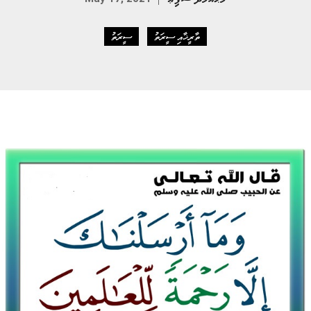
ތާރީޚާއި ސީރަތު
ސީރަތު