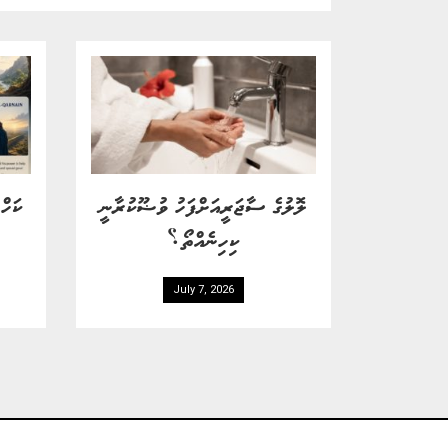
ލޮލުގެ ސާޖަރީއަށްފަހު ވުޟޫކުރާނީ
ކަހް
ކިހިނެއްތޯ؟
July 7, 2026