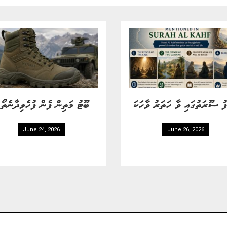
ފު ސޫރަތުގައި ވާ ހަތަރު ވާހަކަ
ބޫޓު މަތިން ފެން ފުހެވިދާނެތ
June 24, 2026
June 26, 2026