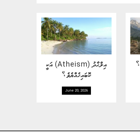
ޯ؟
އިލްޙާދު (Atheism) އަކީ
ކޮބައިހެއްޔެވެ؟
June 20, 2026