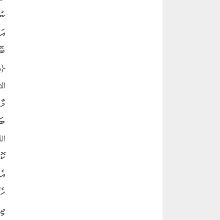
ނު
އަ
ބޭ
﴿مّ
الأ
މާ
ބަ
ﷲ 
ކޮ
އެ
ހެ
ޖި