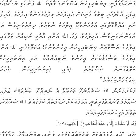
މަންކަލޭގެފާނީ، ތިޔަބައިމީހުން އެންމެންގެ ގާތަށް ﷲ ފޮނުއްވި ރަސޫލާއެވެ
އިލާހީ އުޑުތަކާއި ބިމުގެ ވެރިކަން އެއިލާހަށް މިލްކުވެގެންވާ އިލާހެވެ. އެއިލާހ
ނުވީ ޙައްޤުގޮތުގައި އަޅުކަންވެވޭ އިލާހަކު ނުވެއެވެ. ދިރުއްވަނީވެސް އަދ
ރުގަންނަވަނީވެސް، އެއިލާހެވެ. ފަހެ، ﷲ އަށާއި އުއްމީ ނަބިއްޔާ ކަމުގައިވ
އިލާހުގެ ރަސޫލާއަށް ތިޔަބައިމީހުން އީމާންވާށެވެ! އެކަލޭގެފާނީ ﷲ އަށާއ
އިލާހުގެ ބަސްފުޅުތަކަށް އީމާންވާ ނަބިއްޔާއެވެ. އަދި ތިޔަބައިމީހުން
ކަލޭގެފާނަށް ތަބާވާށެވެ! (އެއީ (ތިޔަބައިމީހުން ތެދުމަގ
ބިގަތުމަށްޓަކައެވެ.”
މަކަށަވަރުން ﷲ ސުބްޙާނަހޫ ވަތަޢާލާ އެ ނަބިއްޔާ ޞައްލަﷲ ޢަލައިހ
ސައްލަމަ ފޮނުއްވާފައިވަނީ ޢާލަމްތަކަށް ރަޙްމަތެއް ކަމުގައެވެ. ﷲ ސުބްޙާނަހ
ތަޢާލާ ވަޙީކުރައްވާފައިވެއެވެ.
َا أَرْسَلْنَاكَ إِلَّا رَحْمَةً لِّلْعَالَمِينَ﴾ [الأنبياء١٠٧ ]
ނައީ: “އަދި ޢާލަމްތަކަށް ރަޙުމަތެއްކަމުގައި މެނުވީ، ތިމަންއިލާހު، ކަލޭގެފާނ