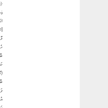
[ال
މާ
ހެ
ބޭ
(ގ
ފަ
ކަ