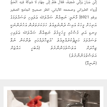
إِنِّيْ جَبَانٌ وَإِنِّي ضَعِيْفٌ فَقَالَ هَلُمَّ إِلَى جِهَادٍ لَا شَوكَةَ فِيْهِ :الْحَجُّ
[رواه الطبراني وصححه الألباني، انظر صحيح الجامع الصغير
برقم 6921] މާނައީ: ނަބިއްޔާ ޞައްލަﷲ ޢަލައިހި ވަސައްލަމަގެ
އަރިހަށް މީހަކު އައިސް ދެންނެވިއެވެ. ހަމަކަށަވަރުން އަހުރެންނަކީ
ފިނޑި އަދި މުސްކުޅި މީހަކީމެވެ. ނަބިއްޔާ ޞައްލަﷲ ޢަލައިހި
ވަސައްލަމަ ޙަދީޘުކުރެއްވިއެވެ. “އެޖިހާދެއްގައި ތުރާކަން ނުވާ
ޖިހާދަށް އަވަސްވެގަންނާށެވެ. (އެބަހީ ޙައްޖަށް
އަވަސްވެގަންނާށެވެ.)
(ނުނިމޭ)