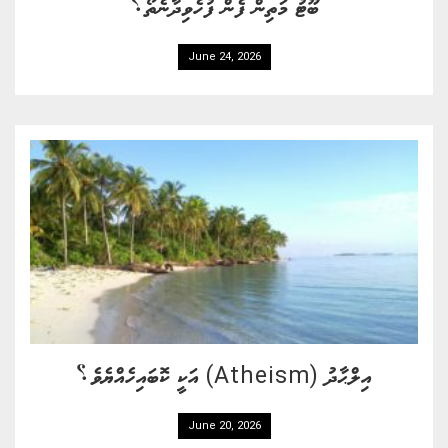
ބޫޓު މަތިން ފެން ފުހެވިދާނެތޯ؟
June 24, 2026
އިލްޙާދު (Atheism) އަކީ ކޮބައިހެއްޔެވެ؟
June 20, 2026