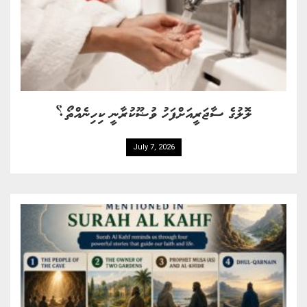
ލޮލުގެ ސާޖަރީއަށްފަހު ވުޟޫކުރާނީ ކިހިނެއްތޯ؟
July 7, 2026