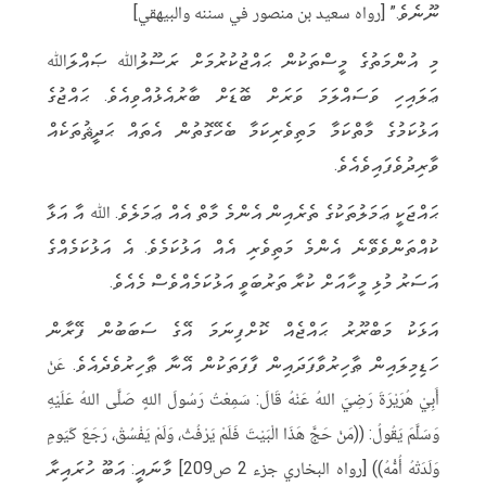
ނޫނެވެ.” [رواه سعيد بن منصور في سننه والبيهقي]
މި އުންމަތުގެ މީސްތަކުން ޙައްޖުކުރުމަށް ރަސޫލުﷲ ޞައްލަﷲ
ޢަލައިހި ވަސައްލަމަ ވަރަށް ބޮޑަށް ބާރުއެޅުއްވިއެވެ. ޙައްޖުގެ
އަޅުކަމުގެ މާތްކަމާ މަތިވެރިކަމާ ބެހޭގޮތުން އެތައް ޙަދީޘުތަކެއް
ވާރިދުވެފައިވެއެވެ.
ޙައްޖަކީ ޢަމަލުތަކުގެ ތެރެއިން އެންމެ މާތް އެއް ޢަމަލެވެ. ﷲ އާ އަޅާ
ކުއްތަންވެވޭނެ އެންމެ މަތިވެރި އެއް އަޅުކަމެވެ. އެ އަޅުކަމެއްގެ
އަސަރު މުޅި މީހާއަށް ކުރާ ތަރުބަވީ އަޅުކަމެއްވެސް މެއެވެ.
އަޅަކު މަބްރޫރު ޙައްޖެއް ކޮށްފިނަމަ އޭގެ ސަބަބުން ފޭރާން
ހަޑިމިލައިން ޠާހިރުވާފަދައިން ފާފަތަކުން އޭނާ ޠާހިރުވެދެއެވެ. عَنْ
أَبِيْ هُرَيْرَةَ رَضِيَ اللهُ عَنْهُ قَالَ: سَمِعْتُ رَسُولَ اللهِِ صَلَّى اللهُ عَلَيْهِ
وَسَلَّمَ يَقُولُ: ((مَنْ حَجَّ هَذَا الْبَيْتَ فَلَمْ يَرْفُثْ، وَلَمْ يَفْسُقْ، رَجَعَ كَيَومِ
وَلَدَتْهُ أُمُّهُ)) [رواه البخاري جزء 2 ص209] މާނައީ: އަބޫ ހުރައިރާ