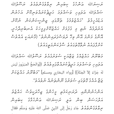
ރަޟިޔަﷲ ޢަންހުގެ ކިބައިން ރިވާވެގެންވެއެވެ. ރަސޫލުﷲ
ޞައްލަﷲ ޢަލައިހި ވަސައްލަމަ ޙަދީޘުކުރައްވަނިކޮށް އަހުރެން
އަޑުއެހީމެވެ. “ޙައްޖުވުމުގެ ތެރޭގައި ޖިންސީކަންކަން ނުކޮށް،
އުރެދުމެއް ނެތި މި ގެފުޅަށް ޙައްޖުކޮށްފިމީހަކު އެނބުރިދާހުށީ،
އޭނާގެ މަންމަ އޭނާ ވިހޭ ދުވަސްފަދައިންނެވެ.” (މާނައަކީ އެއްވެސް
ކުށްފާފައެއް ނުވާގޮތުގައެވެ. ސާފުކަންމަތީގައެވެ.)
މަބްރޫރު ޙައްޖެއްގެ ޖަޒާއަކީ ސުވަރުގެއެވެ. ރަސޫލުﷲ ޞައްލަﷲ
ޢަލައިހި ވަސައްލަމަ ޙަދީޘުކުރައްވާފައިވެއެވެ. ((وَالْحَجُّ الْمـَبْرُورُ لَيْسَ
لَهُ جَزَاءٌ إِلاَّ الْجَنَّةُ)) [رواه البخاري ومسلم] “މަބްރޫރު ޙައްޖަކަށް
ޖަޒާ އެއްގެ ގޮތުގައި ސުވަރުގެ ނޫންތަނެއް ނުވެއެވެ”.
އަންހެނުންނާއި ދެރަނިކަމެތި މީހުންގެ ޖިހާދަކީވެސް ޙައްޖެވެ.
އަލްޙަސަން ބިން ޢަލީ ރަޟިޔަﷲ ޢަންހުމާގެ ކިބައިން
ރިވާވެގެންވެއެވެ. جَاءَ رَجُلٌ إِلَى النَّبِيِّ صَلَّى اللهُ عَلَيْهِ وَسَلَّمَ فَقَالَ