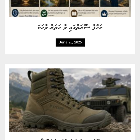
ކަހްފު ސޫރަތުގައި ވާ ހަތަރު ވާހަކަ
June 26, 2026