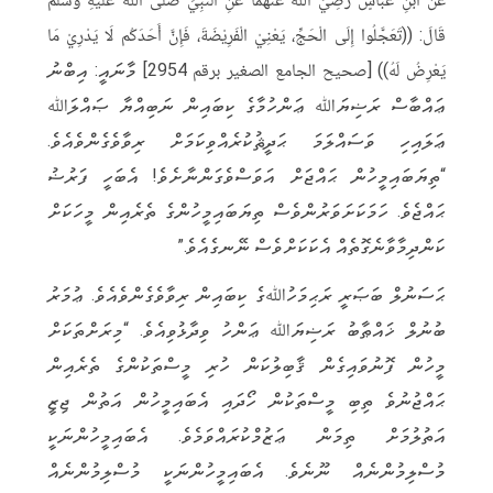
l
b
a
it
c
قَالَ: ((تَعَجَّلُوا إِلَى الْحَجِّ، يَعْنِيْ الْفَرِيْضَةَ، فَإِنَّ أَحَدَكُم لَا يَدْرِيْ مَا
e
e
t
t
e
يَعْرِضُ لَهُ)) [صحيح الجامع الصغير برقم 2954] މާނައީ: އިބްނު
g
r
s
e
b
ޢައްބާސް ރަޟިޔަﷲ ޢަންހުމާގެ ކިބައިން ނަބިއްޔާ ޞައްލަﷲ
r
A
r
o
ޢަލައިހި ވަސައްލަމަ ޙަދީޘުކުރެއްވިކަމަށް ރިވާވެގެންވެއެވެ.
a
p
o
“ތިޔަބައިމީހުން ޙައްޖަށް އަވަސްވެގަންނާށެވެ! އެބަހީ ފަރުޟު
m
p
k
ޙައްޖެވެ. ހަމަކަށަވަރުންވެސް ތިޔަބައިމީހުންގެ ތެރެއިން މީހަކަށް
ކަންދިމާވާނެގޮތެއް އެކަކަށްވެސް ނޭނގެއެވެ.”
ޙަސަނުލް ބަޞަރީ ރަޙިމަހުﷲގެ ކިބައިން ރިވާވެގެންވެއެވެ. ޢުމަރު
ބުނުލް ޚައްޠާބު ރަޟިޔަﷲ ޢަންހު ވިދާޅުވިއެވެ. “މިރަށްތަކަށް
މީހުން ފޮނުވައިގެން ޤާބިލުކަން ހުރި މީސްތަކުންގެ ތެރެއިން
ޙައްޖުނުވެ ތިބި މީސްތަކުން ހޯދައި އެބައިމީހުން އަތުން ޖިޒީ
އަތުލުމަށް ތިމަން ޢަޒުމްކުރައްވަމެވެ. އެބައިމީހުންނަކީ
މުސްލިމުންނެއް ނޫނެވެ. އެބައިމީހުންނަކީ މުސްލިމުންނެއް