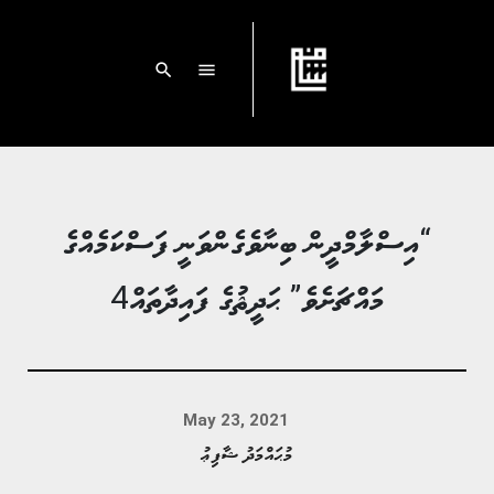
search
menu
“އިސްލާމްދީން ބިނާވެގެންވަނީ ފަސްކަމެއްގެ
މައްޗަށެވެ” ޙަދީޘުގެ ފައިދާތައް4
May 23, 2021
މުޙައްމަދު ޝާފިޢު