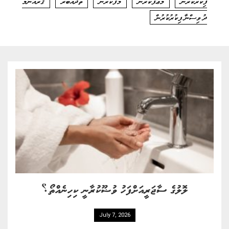
ފިކުރުކުރުން
މަޢާފުކުރުން
މާފުކުރުން
ތަދައްބުރު
ޤުރްއާނާމެ
ދު ވިސްނާ ފިކުރުކުރުން
ލޮލުގެ ސާޖަރީއަށްފަހު ވުޟޫކުރާނީ ކިހިނެއްތޯ؟
July 7, 2026