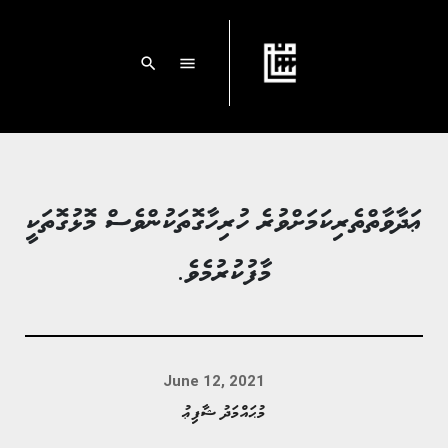
search
menu
ޢަދާވާތްތެރިކަމަށްވުރެ ހުރިހާގޮތަކުންވެސް މޮޅުގޮތަކީ
މާފުކުރުމެވެ.
June 12, 2021
މުޙައްމަދު ޝާފިޢު