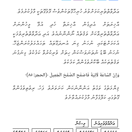
e
i
h
w
a
ޢަދާވާތްތެރިކަމަށްވުރެ ހުރިހާގޮތަކުންވެސް މޮޅުގޮތަކީ މާފުކުރުމެވެ.
l
b
a
it
c
e
e
t
t
e
އާޚިރަތަށް އެދިގެން އާޚިރަތާ ހެދި އުޅޭ މީހުންނަށް
g
r
s
e
b
ޢަދާވާތްތެރިވާކަށް ވަޤުތެއް ނޯންނާނެއެވެ. އަދި ޢަދާވާތްތެރިވުމަކީ
r
A
r
o
އެކަމަށްޓަކައި ނުހަނު ގިނަ އުނދަގޫތައް ތަޙައްމަލުކުރަންޖެހޭ،
a
p
o
ނުހަނު ބޮޑު ނުތަނަވަސްކަން ހިތަށް ވެރިކުރުވާ ކަމެކެވެ. ގިނަގުނަ
m
p
k
ވަޤުތުތަކެއް ބޭކާރުވެގެންދާ ކަމެކެވެ.
وَإِنَّ السَّاعَةَ لَآتِيَةٌ
فَاصْفَحِ الصَّفْحَ الْجَمِيلَ
﴿الحجر: ٨٥﴾‏
ޤިޔާމަތުގެ ވަގުތު އަންނާނެކަން ކަށަވަރެވެ. ފަހެ، ރިވެތިވެގެންވާ
ގޮތުގައި ކަލޭގެފާނު މާފުކުރައްވާށެވެ
ޢަދާވާތްތެރިވުން
ވިސްނާ