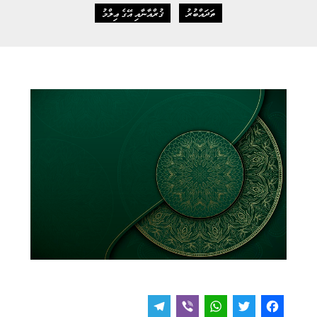
ތަދައްބުރު
ޤުރްއާނާއި އޭގެ ޢިލްމު
T
V
W
T
F