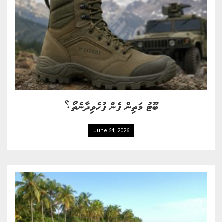
ބޫޓު މަތިން ފެން ފުހެވިދާނެތޯ؟
June 24, 2026