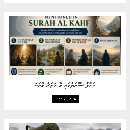
ކަހްފު ސޫރަތުގައި ވާ ހަތަރު ވާހަކަ
June 26, 2026