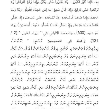
بِهِ ، فَإِذَا كَبَّرَ فَكَبِّرُوا ، وَلَا تُكَبِّرُوا حَتَّى يُكَبِّرَ، وَإِذَا رَكَعَ فَارْكَعُوا وَلَا
تَرْكَعُوا حَتَّى يَرْكَعَ، وَإِذَا قَالَ سَمِعَ اللهُ لِمَنْ حَمِدَهُ فَقُولُوا: رَبَّنَا وَلَكَ
الْحَمْدُ، وَإِذَا سَجَدَ فَاسْجُدُوا وَلَا تَسْجُدُوا حَتَّى يَسْجُدَ، وَإِذَا صَلَّى
قَائِماً فَصَلُّوا قِيَامًا ، وَإِذَا صَلَّى قَاعِدًا فَصَلُّوا قُعُودًا أَجْمَعِيْنَ ) رواه
أبو داود (603) ، وصححه الألباني في ” إرواء الغليل ” (2 /
121). وأصله في الصحيحين މާނައީ: ” އޭނާއަށް
އިޤުތިދާވެވުމަށްޓަކައި މެނުވީ އިމާމާ ލެއްވިގެންނުވެއެވެ. ފަހެ އޭނާ
اللهُ أَكْبَرُ ކިޔައިފިނަމަ ފަހެ ތިޔަބައިމީހުން اللهُ أَكْبَرُ ކިޔާށެވެ. އަދި
އޭނާ اللهُ أَكْبَرُ ކިޔައިފުމަށް ދާންދެން ތިޔަބައިމީހުން اللهُ أَكْبَرُ
ނުކިޔާހުށިކަމެވެ. އަދި އޭނާ ރުކޫޢުކޮށްފި ނަމަ ފަހެ ތިޔަބައިމީހުން
ރުކޫޢުކުރާށެވެ. އަދި އޭނާ ރުކޫޢަށް ގޮސްފުމަށް ދާންދެން
ތިޔަބައިމީހުން ރުކޫޢަށް ނުދާހުށިކަމެވެ. އަދި އޭނާ سَمِعَ اللهُ لِمَنْ
حَمِدَه ކިޔައިފިނަމަ ފަހެ ތިޔަބައިމީހުން رَبَّناَ وَلَكَ الْحَمْدُ ކިޔާށެވެ.
އަދި އޭނާ ސަޖިދަކޮށްފި ނަމަ ފަހެ ތިޔަބައިމީހުން ސަޖިދަކުރާށެވެ.