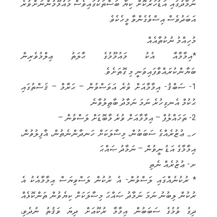
ނަމާދުގައި އަޑުހަރުކޮށް ކިޔާ ބަސްތަކުގައިވެސް މައުމޫމުންނަށްވުރެ
އަބަދުވެސް އިސްވެގެންވާ މީހެކެވެ.
މުހިއްމު ނުކުތާއެއް
*އިމާމާއާ އެކު މައުމޫމުގެ ޙާލަތު ޢިލްމުވެރިން
ބަޔާންކުރައްވާފައިވަނީ މި ގޮތަށެވެ.
1- ސަބްޤު- އިމާމާއަށް ވުރެ އަވަސްވުން – ޙަރާމް – ޤަސްތުގައި
ޙުކުމް އެނގިހުރެ ނަމަ ނަމާދު ބާޠިލުވާނެ
2- ތަޚައްލުފް – އިމާމާއަށް ވުރެ މާބޮޑަށް ލަސްވުން –
ހ_ ޢުޒުރެއްގެ ސަބަބުން، މިސާލަކަށް ހަނދާންނެތުން، ޣާފިލުވުން،
އިމާމާގެ އަޑު ނީވުން – ނަމާދު ޞައްޙަ
ށ- ޢުޒުރެއް ނެތި
* ރުކުނެއްގައި ލަސްވުން- އެ ރުކުން ލަސްވިޔަސް އިމާމާއެކު އެ
ރުކުން ލިބުނު ނަމަ ނަމާދު ޞައްޙަ މިސާލަކަށް ކިޔެވުން ތަންކޮޅެއް
ދިގު ވުމުގެ ސަބަބުން އިމާމާ ރުކޫޢަށް ދިޔަ ވަޤުތު ނުދެވި،