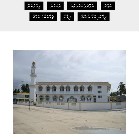
ނަމާދު
ނަމާދުގެ ޙުކުމްތައް
އަޅުކަން
އިމާމުކަން
ފިޤްހާއި އޭގެ އުޞޫލު
ފިޤްހު
ޖަމާޢަތުގެ ނަމާދު