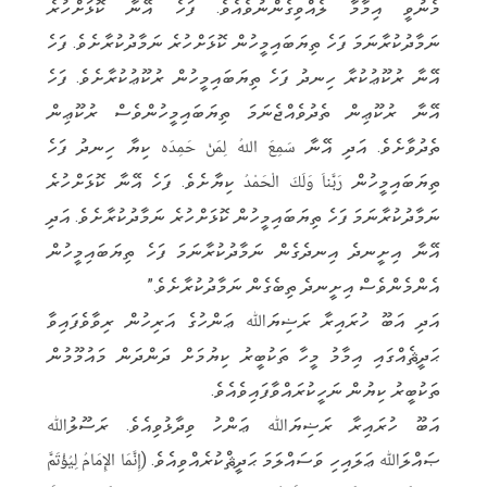
މެނުވީ އިމާމާ ލެއްވިގެންނުވެއެވެ. ފަހެ އޭނާ ކޮޅަށްހުރެ
ނަމާދުކުރާނަމަ ފަހެ ތިޔަބައިމީހުން ކޮޅަށްހުރެ ނަމާދުކުރާށެވެ. ފަހެ
އޭނާ ރުކޫޢުކުރާ ހިނދު ފަހެ ތިޔަބައިމީހުން ރުކޫޢުކުރާށެވެ. ފަހެ
އޭނާ ރުކޫޢިން ތެދުވެއްޖެނަމަ ތިޔަބައިމީހުންވެސް ރުކޫޢިން
ތެދުވާށެވެ. އަދި އޭނާ سَمِعَ اللهُ لِمَنْ حَمِدَه ކިޔާ ހިނދު ފަހެ
ތިޔަބައިމީހުން رَبَّناَ وَلَكَ الْحَمْدُ ކިޔާށެވެ. ފަހެ އޭނާ ކޮޅަށްހުރެ
ނަމާދުކުރާނަމަ ފަހެ ތިޔަބައިމީހުން ކޮޅަށްހުރެ ނަމާދުކުރާށެވެ. އަދި
އޭނާ އިށީނދެ އިނދެގެން ނަމާދުކުރާނަމަ ފަހެ ތިޔަބައިމީހުން
އެންމެންވެސް އިށީނދެ ތިބެގެން ނަމާދުކުރާށެވެ.”
އަދި އަބޫ ހުރައިރާ ރަޟިޔަﷲ ޢަންހުގެ އަރިހުން ރިވާވެފައިވާ
ޙަދީޘެއްގައި އިމާމު މީހާ ތަކުބީރު ކިޔުމަށް ދަންދަން މައުމޫމުން
ތަކުބީރު ކިޔުން ނަހީކުރައްވާފައިވެއެވެ.
އަބޫ ހުރައިރާ ރަޟިޔަﷲ ޢަންހު ވިދާޅުވިއެވެ. ރަސޫލުﷲ
ޞައްލަﷲ ޢަލައިހި ވަސައްލަމަ ޙަދީޘްކުރެއްވިއެވެ. (إِنَّمَا الإِمَامُ لِيُؤْتَمَّ