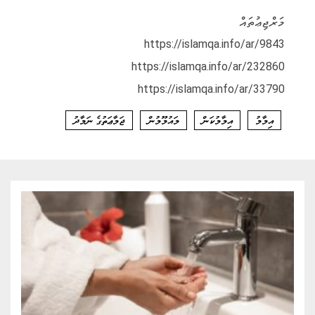
މަރްޖިޢުތައް
https://islamqa.info/ar/9843
https://islamqa.info/ar/232860
https://islamqa.info/ar/33790
އިމާމު
އިމާމުކަން
މައުމޫމުން
ޖަމާޢަތުގެ ނަމާދު