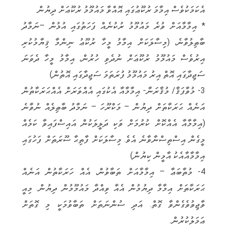
އެކަމަކުވެސް އިމާމަ ރުކޫޢުގައި އޮއްވާ މައުމޫމު ރުކޫޢަށް ދިޔުން
* އިމާމާއަށް ވުރެ މައުމޫމު ރުކުނެއް ފަހަތުގައި އުޅުން –ނަމާދު
ބާޠިލުވާނެ، (މިސާލަކަށް އިމާމު މީހާ ރުކޫޢު ނިންމާ ޤިޔާމުކުރި
އިރުވެސް މައުމޫމު ރުކޫޢަށް ނުދެވި ހުރުން، އިމާމު މީހާ ދެވަނަ
ސަޖިދާގައި އޮތް އިރު މައުމޫމު ފުރަތަމަ ސަޖިދާގައި އޮތުން)
3- މުވާފަޤާ/ މުޤާރަނާ- އިމާމާއާ އެކުގައި އެއްވަރަށް އެއްޙަރަކާތުން
އަނެއް ޙަރަކާތަށް ދިޔުން – މަކްރޫހަ – ނަމާދު ބާޠިލެއް ނުވާނެ
(އިމާމާއާ އެއްކޮށް ކުރުމަށް ވަކި ދަލީލަކުން އައިސްފައިވާ ކަމެއް
މީގެން އިސްތިސްނާވާނެ އެވެ. މިސާލަކަށް ފާތިޙާ ސޫރަތަށް ފަހުގައި
އިމާމާއާއެކު އާމީން ކިޔުން)
4- މުތާބަޢާ – އިމާމާއަށް ތަބާވުން، އެއް ހަރަކާތުން އަނެއް
ޙަރަކާތަށް އިމާމާ ދިޔުމުން އެއާ ވިއްދާ މައުމޫމުން ދިޔުން. މިއީ
ވާޖިވުވެގެންވާ ގޮތް. އަދި ސުންނަތަށް ތަބާވުމަކީ މި ގޮތަށް
ޢަމަލުކުރުން.