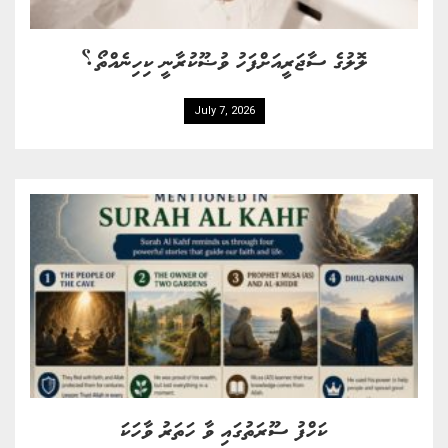
ލޮލުގެ ސާޖަރީއަށްފަހު ވުޟޫކުރާނީ ކިހިނެއްތޯ؟
July 7, 2026
ކަހްފު ސޫރަތުގައި ވާ ހަތަރު ވާހަކަ