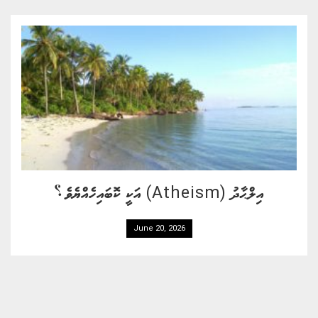
އިލްޙާދު (Atheism) އަކީ ކޮބައިހެއްޔެވެ؟
June 20, 2026