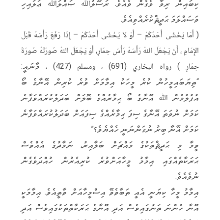
ކިބައިން ރިވާ ވެގެން ވެއެވެ. ރަސޫލުﷲ ޞައްލަﷲ ޢަލައިހި
ވަސައްލަމަ ޙަދީޘްކުރެއްވިއެވެ.
( أَمَا يَخْشَى أَحَدُكُمْ – أَوْ لاَ يَخْشَى أَحَدُكُمْ – إِذَا رَفَعَ رَأْسَهُ قَبْلَ
الإِمَامِ ، أَنْ يَجْعَلَ اللهُ رَأْسَهُ رَأْسَ حِمَارٍ، أَوْ يَجْعَلَ اللهُ صُورَتَهُ صُورَةَ
حِمَارٍ ) رواه البخاري (691) ، ومسلم (427) ، މާނައީ:
“ތިޔަބައިމީހުން ކުރެ މީހަކު އިމާމަށް ވުރެ ކުރިން އޭނާގެ ބޯ
އުފުލުމުން ﷲ އޭނާގެ ބޯ ޙިމާރެއްގެ ބޮލަށް ބަދަލުކުރައްވަފާނެ
ކަމަށް ނުވަތަ އޭނާގެ ސިފަ ޙިމާރެއްގެ ސިފައަށް ބަދަލުކުރައްވަފާނެ
ކަމަށް އޭނާ ބިރު ނުގަންނަނީ ހެއްޔެވެ؟”
ވީމާ މި ޙަދީޘްތަކުގެ މައްޗަށް ބަލާއިރު، ނަމާދުގެ އެއްވެސް
ޙަރަކާތެއްގައި އިމާމު މީހާއަށްވުރެ ކުރިއެރުން ހުއްދަވެގެން
ނުވެއެވެ.
އިމާމު މީހާ ކިޔަނީ އެއީ ތަބާވެވޭ އިސްމީހާއަށް ވާތީއެވެ. އިމާމަކީ
އޭނާ ހުންނަ ތަނުގައިވެސް އަދި އޭނާގެ ޙަރަކާތްތަކުގައިވެސް އަދި