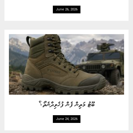
June 26, 2026
ބޫޓު މަތިން ފެން ފުހެވިދާނެތޯ؟
June 24, 2026