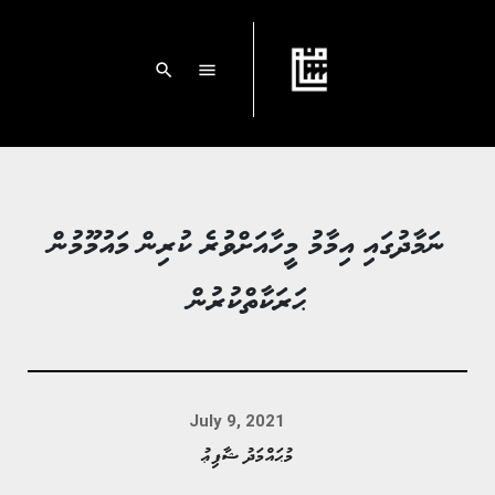
search
menu
ނަމާދުގައި އިމާމު މީހާއަށްވުރެ ކުރިން މައުމޫމުން
ޙަރަކާތްކުރުން
July 9, 2021
މުޙައްމަދު ޝާފިޢު