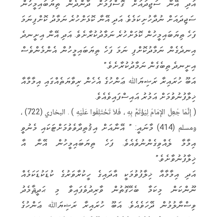
އަދި އޭނާ ސަޖިދައަށް ގޮސްފުމަށް ދާންދެން ތިޔަބައިމީހުން
ސަޖިދައަށް ނުދާހުށިކަމެވެ. އަދި އޭނާ ކޮޅަށްހުރެ ނަމާދު ކޮށްފިނަމަ
ފަހެ ތިޔަބައިމީހުން ކޮޅަށްހުރެ ނަމާދުކުރާށެވެ. އަދި އޭނާ އިށީނދެ
އިނދެގެން ނަމާދުކޮށްފި ނަމަ ފަހެ ތިޔަބައިމީހުން އެންމެންވެސް
އިށީނދެ ތިބެގެން ނަމާދުކުރާށެވެ.”
އަބޫ ހުރައިރާ ރަޟިޔަﷲ ޢަންހުގެ އެހެން ރިވާޔަތެއްގައި އިމާމާއާ
ޚިލާފުނުވުމަށް އަމުރު އައިސްފައިވެއެވެ.
( إِنَّمَا جُعِلَ الإِمَامُ لِيُؤْتَمَّ بِهِ ، فَلاَ تَخْتَلِفُوا عَلَيْهِ ) . البخاري (722) ،
ومسلم (414) މާނައީ: ” އޭނާއަށް އިޤުތިދާވެވުމަށްޓަކައި މެނުވީ
އިމާމާ ލެއްވިގެންނުވެއެވެ. ފަހެ ތިޔަބައިމީހުން އޭނާ އާ
ޚިލާފުނުވާށެވެ.”
އަދި އިމާމާއާ ޚިލާފުވުމަކީ އާދައިގެ ހީކުރާވަރުގެ ކުޑަކުޑަކަމެއް
ނޫންކަން މިކަމާ ބެހޭގޮތުން ވާރިދުވެފައިވާ މި ޙަދީޘާމެދު
ވިސްނާލުމުން ދޭހަވެއެވެ. އަބޫ ހުރައިރާ ރަޟިޔަﷲ ޢަންހުގެ