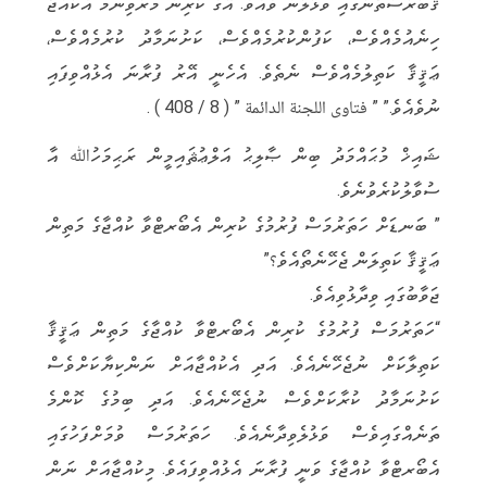
ޤަބުރުސްތާނުގައި ވަޅުލުން ވެއެވެ. އޭގެ ކުރިން މަރުވިނަމަ އެކުއްޖާ
ހިނެއުމެއްވެސް، ކަފުންކުރުމެއްވެސް، ކަށުނަމާދު ކުރުމެއްވެސް،
ޢަޤީޤާ ކަތިލުމެއްވެސް ނެތެވެ. އެހެނީ އޭރު ފުރާނަ އެޅުއްވިފައި
ނުވެއެވެ.” ” فتاوى اللجنة الدائمة ” ( 8 / 408 ) .
ޝައިޚް މުޙައްމަދު ބިން ޞާލިޙު އަލްޢުޘައިމީން ރަޙިމަހުﷲ އާ
ސުވާލުކުރެވުނެވެ.
” ބަނޑަށް ހަތަރުމަސް ފުރުމުގެ ކުރިން އެބޯރޓްވާ ކުއްޖާގެ މަތިން
ޢަޤީޤާ ކަތިލަން ޖެހޭނެތޯއެވެ؟”
ޖަވާބުގައި ވިދާޅުވިއެވެ.
“ހަތަރުމަސް ފުރުމުގެ ކުރިން އެބޯރޓްވާ ކުއްޖާގެ މަތިން ޢަޤީޤާ
ކަތިލާކަށް ނުޖެހޭނެއެވެ. އަދި އެކުއްޖާއަށް ނަންކިޔާކަށްވެސް
ކަށުނަމާދު ކުރާކަށްވެސް ނުޖެހޭނެއެވެ. އަދި ބިމުގެ ކޮންމެ
ތަނެއްގައިވެސް ވަޅުލެވިދާނެއެވެ. ހަތަރުމަސް ވުމަށްފަހުގައި
އެބޯރޓްވާ ކުއްޖާގެ ވަނީ ފުރާނަ އެޅުއްވިފައެވެ. މިކުއްޖާއަށް ނަން