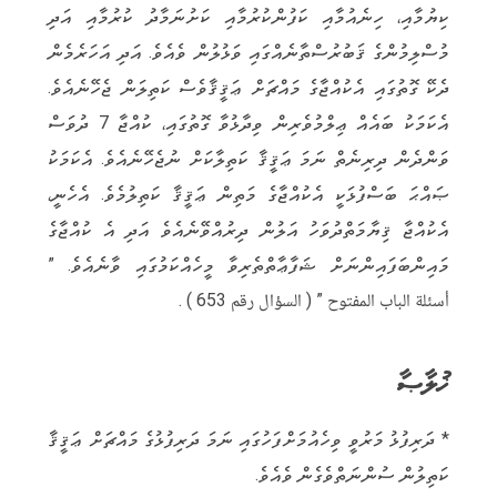
ކިޔުމާއި، ހިނެއުމާއި ކަފުންކުރުމާއި ކަށުނަމާދު ކުރުމާއި އަދި
މުސްލިމުންގެ ޤަބުރުސްތާނެއްގައި ވަޅުލުން ވެއެވެ. އަދި އަހަރެމެން
ދެކޭ ގޮތުގައި އެކުއްޖާގެ މައްޗަށް ޢަޤީޤާވެސް ކަތިލަން ޖެހޭނެއެވެ.
އެކަމަކު ބައެއް ޢިލްމުވެރިން ވިދާޅުވާ ގޮތުގައި، ކުއްޖާ 7 ދުވަސް
ވަންދެން ދިރިނެތް ނަމަ ޢަޤީޤާ ކަތިލާކަށް ނުޖެހޭނެއެވެ. އެކަމަކު
ޞައްޙަ ބަސްފުޅަކީ އެކުއްޖާގެ މަތިން ޢަޤީޤާ ކަތިލުމެވެ. އެހެނީ،
އެކުއްޖާ ޤިޔާމަތްދުވަހު އަލުން ދިރުއްވޭނެއެވެ އަދި އެ ކުއްޖާގެ
މައިންބަފައިންނަށް ޝަފާޢާތްތެރިވާ މީހެއްކަމުގައި ވާނެއެވެ. ”
أسئلة الباب المفتوح ” ( السؤال رقم 653 ) .
ޚުލާޞާ
* ދަރިފުޅު މަރުވީ ވިހެއުމަށްފަހުގައި ނަމަ ދަރިފުޅުގެ މައްޗަށް ޢަޤީޤާ
ކަތިލުން ސުންނަތްވެގެން ވެއެވެ.