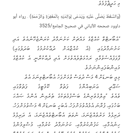
މި ޙަދީޘްފުޅެވެ.
(وَالسِّقْطُ يُصَلَّى عَلَيْهِ وَيُدْعَى لِوَالِدَيْهِ بِالْمَغْفِرَةِ وَالرَّحْمَةِ) . رواه أبو
داوود صححه الألباني في صحيح الجامع/3525
“އެބޯރޓްވާ ކުއްޖާގެ މައްޗަށް ކަށުނަމާދު ކުރަންޖެހޭނެއެވެ. އަދި
ކަށުނަމާދުގައި (އެ ކުއްޖާއަށް ދުޢާކުރުމުގެ ބަދަލުގައި)
ފާފަފުއްސެވުމާއި ރަޙްމަތްލެއްވުމަށް އެދި ދުޢާކުރާނީ އެ ކުއްޖާގެ
މައިންބަފައިންނަށެވެ.
މިއީ ބަނޑަށް 4 މަސް ދުވަސް ވުމަށްފަހު އެބޯރޓްވިނަމަ އެވެ.
ސަޢޫދީ ޢަރަބިއްޔާގެ ފަތުވާ ކޮމެޓީގެ ފަތުވާގައި
ވެއެވެ. “ޢިލްމުވެރިންގެ ބަސްފުޅުތަކުގެ ތެރެއިން އެންމެ ޞައްޙަ
ބަހުގައި، ފުރާނަ އެޅުއްވުމަށްފަހު، އެބަހީ ބަނޑަށް 4 މަސްވުމަށްފަހު،
ދަރިފުޅު މަރުވެއްޖެނަމަ، ނުވަތަ އެބޯރޓްވެއްޖެނަމަ، އެ ދަރިފުޅު
ހިނެއުމާއި، ކަފުންކުރުމާއި، ކަށުނަމާދު ކުރުމާއި، މުސްލިމުންގެ