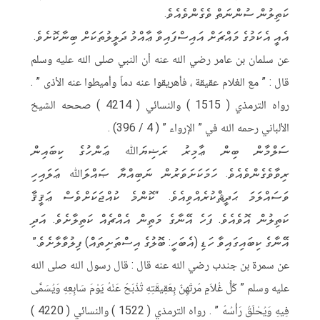
l
b
a
it
c
ކަތިލުން ސުންނަތް ވެގެންވެއެވެ.
e
e
t
t
e
އެއީ އެކަމުގެ މައްޗަށް އައިސްފައިވާ ޢާއްމު ދަލީލުތަކަށް ބިނާކޮށެވެ.
g
r
s
e
b
عن سلمان بن عامر رضي الله عنه أن النبي صلى الله عليه وسلم
r
A
r
o
قال : ” مع الغلام عقيقة ، فأهريقوا عنه دماً وأميطوا عنه الأذى ” .
a
p
o
رواه الترمذي ( 1515 ) والنسائي ( 4214 ) صححه الشيخ
m
p
k
الألباني رحمه الله في ” الإرواء ” ( 4 / 396) .
ސަލްމާން ބިން ޢާމިރު ރަޟިޔަﷲ ޢަންހުގެ ކިބައިން
ރިވާވެގެންވެއެވެ. ހަމަކަށަވަރުން ނަބިއްޔާ ޞައްލަﷲ ޢަލައިހި
ވަސައްލަމަ ޙަދީޘްކުރެއްވިއެވެ. “ކޮންމެ ކުއްޖަކަށްވެސް ޢަޤީޤާ
ކަތިލުން އޮވެއެވެ. ފަހެ އޭނާގެ މަތިން އެއްޗެއް ކަތިލާށެވެ. އަދި
އޭނާގެ ކިބައިގައިވާ ހަޑި (އެބަހީ: ބޮލުގެ އިސްތަށިތައް) ފިލުވާލާށެވެ.”
عن سمرة بن جندب رضي الله عنه قال : قال رسول الله صلى الله
عليه وسلم ” كُلُّ غُلاَمٍ مُرتَهِنٌ بِعَقِيقَتِهِ تُذْبَحُ عَنْهُ يَوْمَ سَابِعِهِ وَيُسَمَّى
فِيهِ وَيُحْلَقُ رَأْسُهُ ” . رواه الترمذي ( 1522 ) والنسائي ( 4220 )