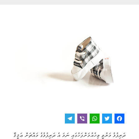
T
V
W
T
F
e
i
h
w
a
ދަރިފުޅު މަރުވީ ވިހެއުމަށްފަހުގައި ނަމަ އެ ދަރިފުޅުގެ މައްޗަށް ޢަޤީޤާ