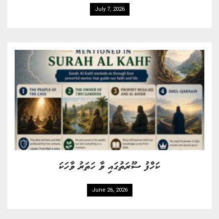
July 7, 2026
ކަހްފު ސޫރަތުގައި ވާ ހަތަރު ވާހަކަ
June 26, 2026