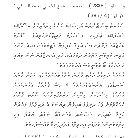
وأبو داود ( 2838 ) . وصححه الشيخ الألباني رحمه الله في ”
الإرواء ” ( 4 / 385 ) .
ސަމުރަތު ބިން ޖުންދުބު ރަޟިޔަﷲ ޢަންހު ވިދާޅުވިއެވެ. ރަސޫލުﷲ
ޞައްލަﷲ ޢަލައިހި ވަސައްލަމަ ޙަދީޘްކުރެއްވިއެވެ. “ކޮންމެ
ކުއްޖެއްގެ ފަރާތުންވެސް ޢަޤީޤާ ކަތިލުން ލާޒިމުވެގެންވެއެވެ. އޭނާގެ
މަތިން ކަތިލާނީ ހަތްވަނަ ދުވަހުއެވެ. އަދި އެކުއްޖާއަށް ނަން ކިޔައި
އެ ކުއްޖާގެ ބޯ ބާލާނީވެސް އެދުވަހުގައެވެ.”
އެކަމަކު ދަރިފުޅު މަރުވީ ފުރާނަ އެޅުއްވުމަށްފަހުގައި ކަމަށް ވާނަމަ
(ބަނޑުގައި ޣަރުބަގަތުމަށްފަހު 4 މަސް ފުރުމުގެ ފަހުންކަމަށް
ވާނަމަ)، މިސާލަކަށް ވިހޭއިރު މަރުވެފައިވާނަމަ ނުވަތަ ފުރާނަ
އެޅުއްވުމަށް ފަހު ދަރިފުޅު ބައިގެން ދިޔަނަމަ އެ ދަރިފުޅުގެ މައްޗަށް
ޢަޤީޤާ ކަތިލުން ސުންނަތް ވެގެންވޭތޯ ނުވަތަ ނުވޭތޯ މިއީ
ޢިލްމުވެރިންގެ މެދުގައި އިޚްތިލާފު އުފެދިފައިވާ މައްސަލައެކެވެ.
1- އެ ދަރިފުޅުގެ މަތިން ޢަޤީޤާ ކަތިލާކަށް ނުޖެހޭނެއެވެ. މިއީ