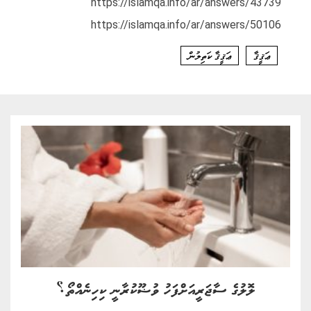
https://islamqa.info/ar/answers/43739
https://islamqa.info/ar/answers/50106
ޢަޤީޤާ
ޢަޤީޤާ ކަތިލުން
ލޮލުގެ ސާޖަރީއަށްފަހު ވުޟޫކުރާނީ ކިހިނެއްތޯ؟