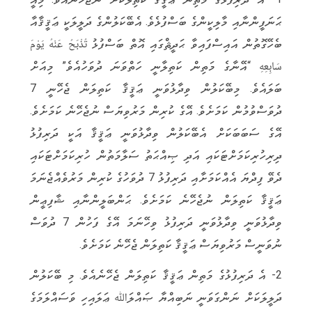
ޙަނަފީންނާއި މާލިކީންގެ ބަސްފުޅެވެ. އެބޭކަލުންގެ ދަލީލަކީ ޢަޤީޤާއާ
ބެހޭގޮތުން އައިސްފައިވާ ޙަދީޘްގައި އޮތް ބަސްފުޅު تُذْبَحُ عَنْهُ يَوْمَ
سَابِعِهِ “އޭނާގެ މަތިން ކަތިލާނީ ހަތްވަނަ ދުވަހުއެވެ” މިއަށް
ބަލައެވެ. މިބޭކަލުން ވިދާޅުވަނީ ޢަޤީޤާ ކަތިލަން ޖެހޭނީ 7
ދުވަސްވުމުން ކަމަށެވެ. އޭގެ ކުރިން މަރުވިޔަސް ނުޖެހޭނެ ކަމަށެވެ.
އޭގެ ސަބަބަކަށް އެބޭކަލުން ވިދާޅުވަނީ ޢަޤީޤާ އަކީ ދަރިފުޅު
ދިރިހުރިކަމަށްޓަކައި އަދި ޞިއްޙަތު ސަލާމަތުން ހުރިކަމަށްޓަކައި
ދެވޭ ފިދްޔަ އެއްކަމަށާއި ދަރިފުޅު 7 ދުވަހުގެ ކުރިން މަރުވެއްޖެނަމަ
ޢަޤީޤާ ކަތިލަން ނުޖެހޭނެ ކަމަށެވެ. ޙަންބަލީންނާއި ޝާފިޢީން
ވިދާޅުވަނީ ވިދާޅުވަނީ ދަރިފުޅު ވިހޭނަމަ އޭގެ ފަހުން 7 ދުވަސް
ނުވަނީސް މަރުވިޔަސް ޢަޤީޤާ ކަތިލަން ޖެހޭނެ ކަމަށެވެ.
2- އެ ދަރިފުޅުގެ މަތިން ޢަޤީޤާ ކަތިލަން ޖެހޭނެއެވެ. މި ބޭކަލުން
ދަލީލަކަށް ނަންގަވަނީ ނަބިއްޔާ ޞައްލަﷲ ޢަލައިހި ވަސައްލަމަގެ