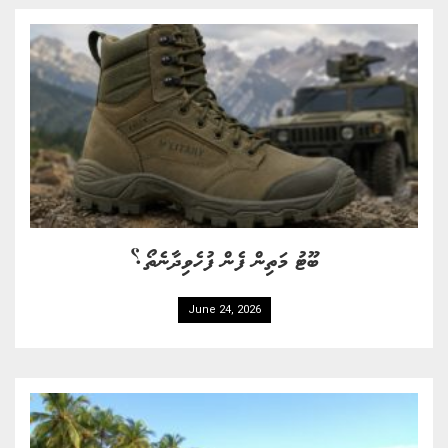
ބޫޓު މަތިން ފެން ފުހެވިދާނެތޯ؟
June 24, 2026