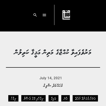
search
menu
މަރުވެފައިވާ ކުއްޖާގެ މަތިން ޢަޤީޤާ ކަތިލުން
July 14, 2021
މުޙައްމަދު ޝާފިޢު
އަލަށް އުފަންވާ ކުއްޖާ
އާދަ
ޢަޤީޤާ
ފިޤްހާއި އޭގެ އުޞޫލު
ފިޤްހު