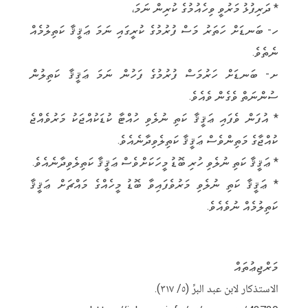
* ދަރިފުޅު މަރުވީ ވިހެއުމުގެ ކުރިން ނަމަ،
ހ- ބަނޑަށް ހަތަރު މަސް ފުރުމުގެ ކުރީގައި ނަމަ ޢަޤީޤާ ކަތިލުމެއް
ނެތެވެ.
ށ- ބަނޑަށް ހަރުމަސް ފުރުމުގެ ފަހުން ނަމަ ޢަޤީޤާ ކަތިލުން
ސުންނަތް ވެގެން ވެއެވެ.
* އުފަން ވެފައި ޢަޤީޤާ ކަތި ނުލެވި ހުއްޓާ ކުޑަކުއްޖަކު މަރުވެއްޖެ
ކުއްޖާގެ މަތިންވެސް ޢަޤީޤާ ކަތިލެވިދާނެއެވެ.
* ޢަޤީޤާ ކަތި ނުލެވި ހުރި ބޮޑު މީހަކަށްވެސް ޢަޤީޤާ ކަތިލެވިދާނެއެވެ.
* ޢަޤީޤާ ކަތި ނުލެވި މަރުވެފައިވާ ބޮޑު މީހެއްގެ މައްޗަށް ޢަޤީޤާ
ކަތިލުމެއް ނުވެއެވެ.
މަރްޖިޢުތައް
الاستذكار لابن عبد البرِّ (٥/ ٣١٧).