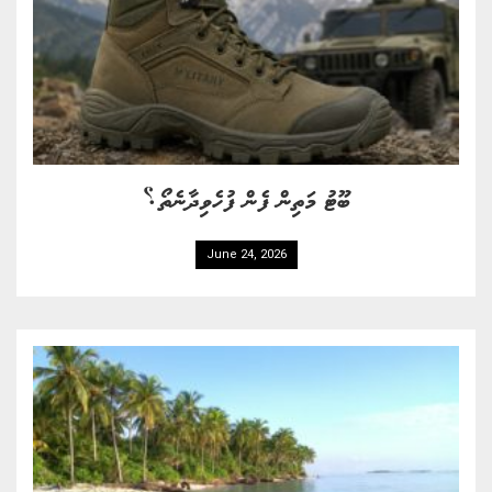
ބޫޓު މަތިން ފެން ފުހެވިދާނެތޯ؟
June 24, 2026