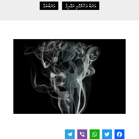
އަދަބު އަޚްލާޤާއި ރަޤާއިޤު
އަދަބުތައް
T
V
W
T
F