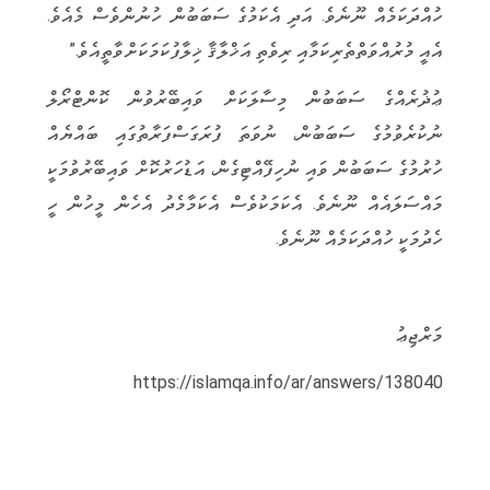
ހުއްދަކަމެއް ނޫނެވެ. އަދި އެކަމުގެ ސަބަބުން ހުނުންވެސް މެއެވެ.
އެއީ މުރުއްވަތްތެރިކަމާއި ރިވެތި އަޚްލާޤާ ޚިލާފުކަމަކަށްވާތީއެވެ.”
ޢުޛުރެއްގެ ސަބަބުން މިސާލަކަށް ވައިބޭރުވުން ކޮންޓްރޯލް
ނުކުރެވުމުގެ ސަބަބުން، ނުވަތަ ފުރަގަސްފަރާތުގައި ބައްޔެއް
ހުރުމުގެ ސަބަބުން ވައި ނުހިފޭއްޓިގެން، އަޑުހަރުކޮށް ވައިބޭރުވުމަކީ
މައްސަލައެއް ނޫނެވެ. އެކަމަކުވެސް އެކަމާމެދު އެހެން މީހުން ހީ
ހެދުމަކީ ހުއްދަކަމެއް ނޫނެވެ.
މަރްޖިޢު
https://islamqa.info/ar/answers/138040