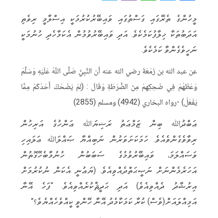
e
i
h
w
a
މީހުންގެ ތެރޭގައި ގަސްތުގައި ވައިބޭރުކުރުމަކީ އިސްލާމީ ރިވެތި
l
b
a
it
c
އަދަބުތަކާ ޚިލާފުކަމެކެވެ. އަދި ވައިބޭރުވުމުން އެކަމާހެދި ހުނުމަކީ
e
e
t
t
e
ނަހީވެގެންވާ ކަމެކެވެ.
g
r
s
e
b
r
A
r
o
عن عبد الله بن زَمْعَةَ رضي الله عنه أن النَّبِيَّ صَلَّى اللَّهُ عَلَيْهِ وَسَلَّمَ
a
p
o
وَعَظَهُمْ فِي ضَحِكِهِمْ مِنْ الضَّرْطَةِ وَقَالَ : (لِمَ يَضْحَكُ أَحَدُكُمْ مِمَّا
m
p
k
يَفْعَلُ) -رواه البخاري (4942) ومسلم (2855)
ޢަބްދުﷲ ބިން ޒަމްޢަތު ރަޟިޔަﷲ ޢަންހުގެ އަރިހުން
ރިވާވެގެންވެއެވެ. ހަމަކަށަވަރުން ނަބިއްޔާ ޞައްލަﷲ ޢަލައިހި
ވަސައްލަމަ، ވައިބޭރުވުމުގެ ސަބަބުން ހުނުމާބެހޭގޮތުން
އަހަރެމެންނަށް ނަޞީޙަތްދެއްވިއެވެ. (ޔަޢުނީ އެކަން ނުކުރުމަށް
އިރުޝާދު ދެއްވިއެވެ) އަދި ޙަދީޘްކުރެއްވިއެވެ. “ފަހެ އޭނާ
އަމިއްލައަށް(ވެސް) ކުރާ ކަމަކާމެދު އޭނާ ހޭންވީ ކީއްވެހެއްޔެވެ؟”