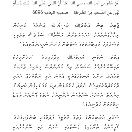
عَنْ جَابر بنِ عَبْدِ الله رضي الله عَنْهُ أَنَّ النَّبِيَّ صَلَّي اللهُ عَلَيْهِ وَسَلَّمَ
نَهَى عَنِ الضَّحكِ مِنَ الضَّرطَةِ – صحيح الجامع 6896
ޖާބިރު ބިން ޢަބްދުﷲ ރަޟިޔަﷲ ޢަންހުގެ އަރިހުން
ރިވާވެގެންވެއެވެ. ހަމަކަށަވަރުން ރަސޫލުﷲ ޞައްލަﷲ ޢަލައިހި
ވަސައްލަމަ، ވައިބޭރުވުމުގެ ސަބަބުން ހުނުން ނަހީކުރެއްވިއެވެ.”
އިމާމު ނަވަނީ ރަޙިމަހުﷲ ވިދާޅުވިއެވެ. “އެހެންމީހަކު
ވައިބޭރުކުރުމުގެ ސަބަބުން ތިމާ ހުނުންވެސް މިނަހީގެ ތެރެއަށް
ވަދެއެވެ. އެންމެ ރަނގަޅުގޮތަކީ އެކަން އެއީ ނުވާކަމެއް ހަދައި
ވާހަކަދެއްކުމައިގެން ނުވަތަ އެކުރަމުން ދިޔަ ކަމަކައިގެން ކުރިޔަށް
ދިޔުމެވެ.. އެކަމަށް ސަމާލުކަން ނުދޭނީއެވެ. ނުވަތަ އޭނާއަށް އެއަޑު
ނީވޭކަމަށް ހަދާނީއެވެ.”
ސަޢޫދީ ޢަރަބިއްޔާގެ ފަތުވާ ކޮމެޓީގެ ފަތުވާގައި ބުނެފައިވެއެވެ.
“(މީހުންގެ ތެރޭގައި) ގަސްތުގައި ބާރަށް ވައި ބޭރުކުރުމަކީ