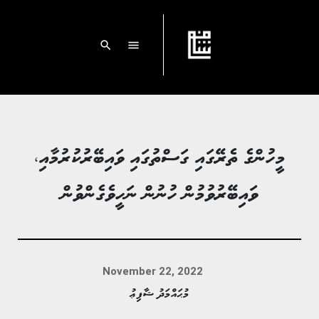
search
menu
މީހުންގެ ތެރޭގައި ގަސްތުގައި ވައިބޭރުކުރުމާއި،
ވައިބޭރުވުމުން ހުނުން ނަހީވެގެންވުން
November 22, 2022
މުޙައްމަދު ޝާފިޢު