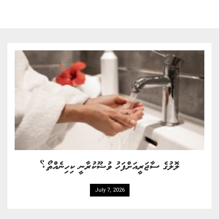
ލޮލުގެ ސާޖަރީއަށްފަހު ވުޟޫކުރާނީ ކިހިނެއްތޯ؟
July 7, 2026