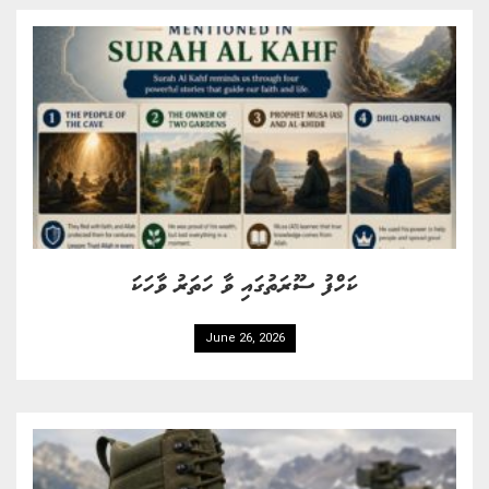
ކަހްފު ސޫރަތުގައި ވާ ހަތަރު ވާހަކަ
June 26, 2026