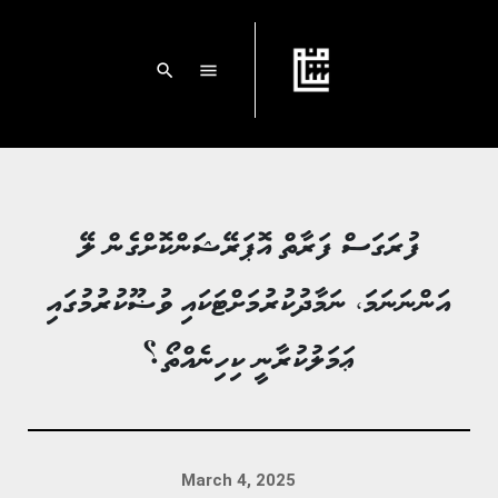
search
menu
ފުރަގަސް ފަރާތް އޮޕަރޭޝަންކޮށްގެން ލޭ
އަންނަނަމަ، ނަމާދުކުރުމަށްޓަކައި ވުޟޫކުރުމުގައި
ޢަމަލުކުރާނީ ކިހިނެއްތޯ؟
March 4, 2025