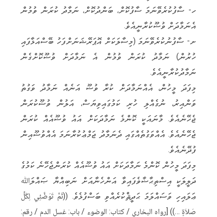
ހ- ސާފުކުރެވޭނަމަ ސާފުކޮށް، ބަންދުކޮށް، ނަމާދު ކުރަން ވުމުން
އެނަމާދަށް ވުޟޫކުރާނީއެވެ.
ށ- ސާފުނުކުރެވޭނަމަ (މިސާލަކަށް އޮޕަރޭޝަނަށްފަހު ބޭސްއަޅާފައި
ހުރުން) ނަމާދު ކުރަން ވުމުން އެ ނަމާދަށް ވުޟޫކޮށްގެން
ނަމާދުކުރާނީއެވެ.
މިފަދަ މީހުން، އެއްނަމާދަށް ކުރާ ވުޟޫ އަނެއް ނަމާދު ވަގުތު
ވަންއިރު، ނުގެއްލި ހުރި ކަމުގައިވިޔަސް، އަލުން ވުޟޫކުރަން
ޖެހޭނެއެވެ. މާނައަކީ ކޮންމެ ނަމާދަކަށް އައު ވުޟޫއެއް ކުރަން
ޖެހޭނެއެވެ. އެއްވަގުތެއްގައި ދެނަމާދު ޖަމްޢުކުރާނަމަ އެއްވުޟޫއިން
ފުދޭނެއެވެ.
މިފަދަ މީހުން ކޮންމެ ނަމާދަކަށް އައު ވުޟޫއެއް ކުރަންޖެހޭނެ ކަމުގެ
ދަލީލަކީ އިސްތިޙާޟާވެފައިވާ އަންހެނާއަށް ނަބިއްޔާ ޞައްލަﷲ
ޢަލައިހި ވަސައްލަމަ ޙަދީޘްކުރެއްވި ބަސްފުޅެވެ. ((ثُمَّ تَوَضَّئِي لِكُلِّ
صَلاَةٍ …)) [رواه البخاري / كتاب: الوضوء / باب: غسل الدم / رقم: