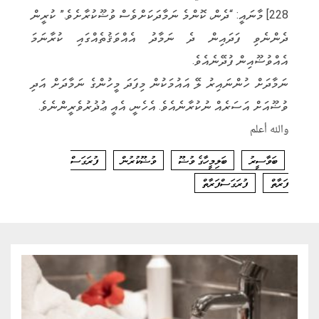
228] މާނައީ: “ދެން، ކޮންމެ ނަމާދަކަށްވެސް ވުޟޫކުރާށެވެ.” ކުރީން
ދެންނެވި ފަދައިން ދެ ނަމާދު އެއްވަޤުތެއްގައި ކުރާނަމަ
އެއްވުޟޫއިން ފުދޭނެއެވެ.
ނަމާދަށް ހުންނައިރު ލޭ އައުމަކުން މިފަދަ މީހުންގެ ނަމާދަށް އަދި
ވުޟޫއަށް އަސަރެއް ނުކުރާނެއެވެ. އެހެނީ، އެއީ ޢުޛުރުވެރީންނެވެ.
والله أعلم
ބަވާސީރު
ބަލިމީހާގެ ވުޟޫ
ވުޟޫކުރުން
ފުރަގަސް
ފަރާތް
ފުރަގަސްފަރާތް