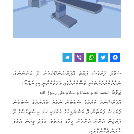
T
V
W
T
F
e
i
h
w
a
ސުވާލު: ފުރަގަސް ފަރާތް އޮޕަރޭޝަންކޮށްގެން ލޭ އަންނަނަމަ،
l
b
a
it
c
ނަމާދުކުރުމަށްޓަކައި ވުޟޫކުރުމުގައި ޢަމަލުކުރާނީ ކިހިނެއްތޯ؟
e
e
t
t
e
ޖަވާބު: الحمد لله والصلاة والسلام على رسول الله.
g
r
s
e
b
އޮޕަރޭޝަނެއް ކުރުމުގެ ސަބަބުން ނުވަތަ ބައްޔެއްގެ ސަބަބުން
r
A
r
o
ފުރަގަސް ފަރާތުން ލޭ އަންނަމީހާގެ ޙުކުމަކީ ހަމަ އިސްތިޙާޟާގެ ލޭ
a
p
o
ފަރުޖުން އަންނަ އަންހެން މީހާގެ ޙުކުމެވެ. އެފަދަ މީހުން ޢަމަލު
m
p
k
ކުރަން ޖެހޭނެގޮތަކީ،