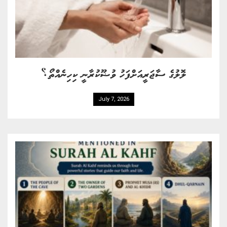
ލޮލުގެ ސާޖަރީއަށްފަހު ވުޟޫކުރާނީ ކިހިނެއްތޯ؟
July 7, 2026