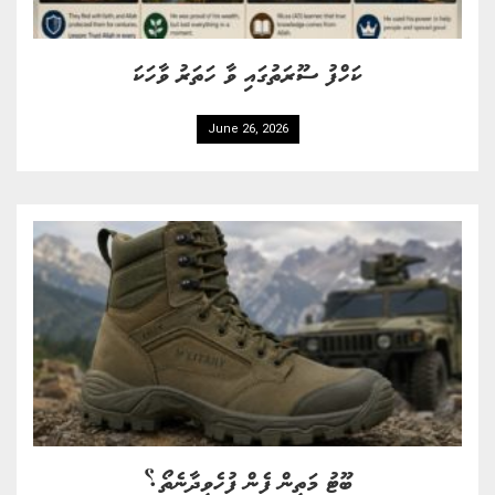
ކަހްފު ސޫރަތުގައި ވާ ހަތަރު ވާހަކަ
June 26, 2026
ބޫޓު މަތިން ފެން ފުހެވިދާނެތޯ؟