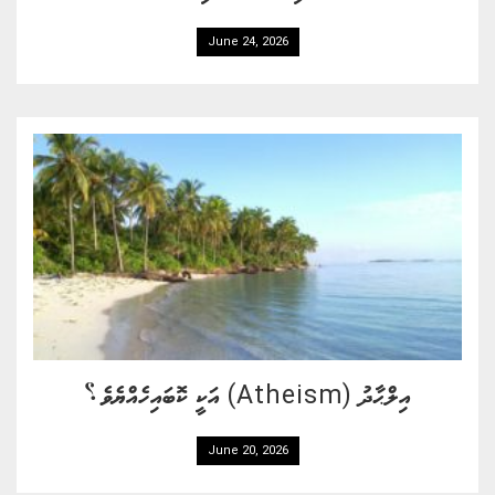
June 24, 2026
އިލްޙާދު (Atheism) އަކީ ކޮބައިހެއްޔެވެ؟
June 20, 2026