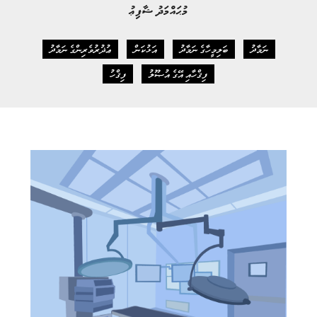
މުޙައްމަދު ޝާފިޢު
ނަމާދު
ބަލިމީހާގެ ނަމާދު
އަޅުކަން
ޢުޛުރުވެރިންގެ ނަމާދު
ފިޤްހާއި އޭގެ އުޞޫލު
ފިޤްހު