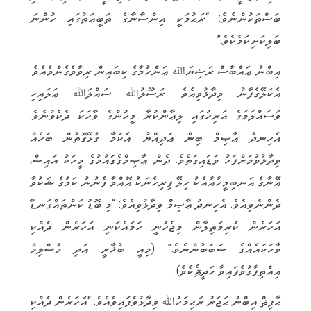
ބަސްތަކުންނެވެ: “ރަޙުމަކީ އިންސާނާގެ ތަބީޢަތުގައި ހުންނަ
ބަލިކަށިކަމެކެވެ.”
އިބްނު ޢައްބާސް ރަޟިޔަﷲ ޢަންހުމާގެ ކިބައިން ރިވާވެގެންވެއެވެ.
އެކަލޭގެފާނު ވިދާޅުވިއެވެ. ރަސޫލުﷲ ޞައްލަﷲ ޢަލައިހި
ވަސައްލަމަގެ އަރިހުގައި ލިޢާންކުރާ މީހުންގެ ވާހަކަ ދެކެވުނެވެ.
އެހިނދު ޢާޞިމް ބިން ޢަދިއްޔު އެކަމާ ގުޅޭގޮތުން ބަހެއް
ވިދާޅުވުމަށްފަހު ވަޑައިގަތެވެ. ދެން ޢާޞިމްގެގައުމުގެ މީހަކު އައިސް،
އޭނާގެ އަނބިމީހާއާއެކު ހިލޭ ފިރިހެނަކު އޮއްވާ ފެނުނު ކަމުގެ ޝަކުވާ
ދެންނެވިއެވެ. އެހިނދު ޢާޞިމް ވިދާޅުވިއެވެ: “މި ބޮޑު ކަންތައްގަނޑާ
އަހަރެން ކުރިމަތިލާން މިޖެހުނީ ހަމައެކަނި އަހަރެން ދެއްކި
ވާހަކައެއްގެ ސަބަބުންނެވެ.” (މިއީ ބުޚާރީ އަދި މުސްލިމް
އިއްތިފާގުވެފައިވާ ހަދީޘެކެވެ).
ޙާފިޡް އިބްނު ޙަޖަރު ރަޙިމަހުﷲ ވިދާޅުވެފައިވެއެވެ: “އަހަރެން ދެއްކި