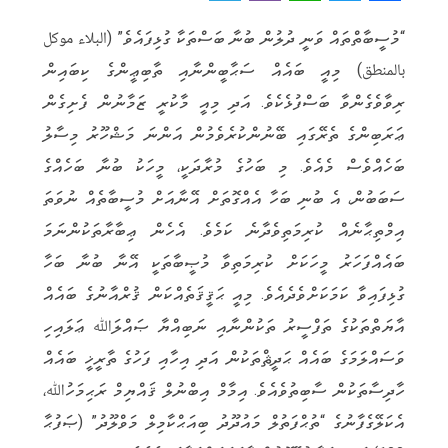
e
i
h
w
a
“މުސީބާތްތައް ވަނީ ދުލުން ބުނާ ބަސްތަކާ ގުޅިފައެވެ” (البلاء موكل
l
b
a
it
c
بالمنطق) މިއީ ބައެއް ސަޙާބީންނާއި ތާބިޢީންގެ ކިބައިން
e
e
t
t
e
ރިވާވެގެންވާ ބަސްފުޅެކެވެ. އަދި މިއީ މާކުރީ ޒަމާނުން ފެށިގެން
g
r
s
e
b
ޢަރަބިންގެ ތެރޭގައި ބޭނުންކުރެވެމުން އަންނަ މަޝްހޫރު މިސާލު
r
A
r
o
ބަހެއްވެސް މެއެވެ. މި ބަހުގެ މުރާދަކީ، މީހަކު ބުނާ ބަހެއްގެ
a
p
o
ސަބަބުން، އެ ބުނި ބަހާ އެއްގޮތަށް އޭނާއަށް މުސީބާތެއް ނުވަތަ
m
p
k
އިމްތިޙާނެއް ކުރިމަތިވެދާނެ ކަމެވެ. އެހެން ޢިބާރާތަކުންނަމަ
ބައެއްފަހަރު މީހަކަށް ކުރިމަތިވާ މުޞީބާތަކީ އޭނާ ބުނާ ބަހާ
ގުޅިފައިވާ ކަމަކަށްވެދެއެވެ. މިއީ ޙަޤީޤަތެއްކަން ޤުރްއާނުގެ ބައެއް
އާޔަތްތަކުގެ ތަފްސީރު ތަކުންނާއި ނަބިއްޔާ ޞައްލަﷲ ޢަލައިހި
ވަސައްލަމަގެ ބައެއް ޙަދީޘްތަކުން އަދި އިހާއި ފަހުގެ ތާރީޚީ ބައެއް
ހާދިސާތަކުން ސާބިތުވެއެވެ. އިމާމް އިބްނުލް ޤައްޔިމް ރަޙިމަހުﷲ،
އެކަލޭގެފާނުގެ “ތުޙްފަތުލް މައުދޫދު ބިއަޙްކާމިލް މަވްލޫދު” (ޞަފުޙާ