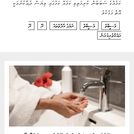
ކަމެއްގެ ސަބަބުން ކުރިމަތިވި ކަމެއް ކަމުގައި ވިޔަސް، ދުޢާކުރުމަކީ
އޮތް މަގެކެވެ.
މުސީބާތް
މުޞީބާތް
ދުލުގެ އާފާތްތައް
ދޫ
ދޫ
ރައްކާތެރިކުރުން