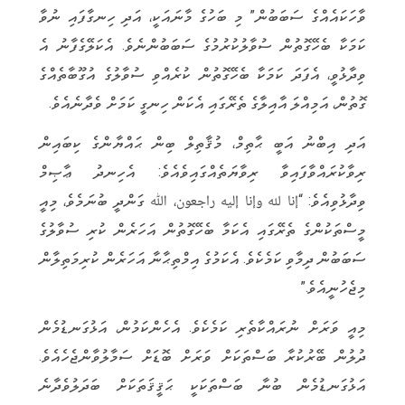
ވާހަކައެއްގެ ސަބަބުން” މި ބަހުގެ މާނައަކީ، އަދި ހިނގާފައި ނުވާ
ކަމަކާ ބެހޭގޮތުން ސުވާލުކުރުމުގެ ސަބަބުންނެވެ. އެކަލޭގެފާނު އެ
ވިދާޅުވީ، އެފަދަ ކަމަކާ ބެހޭގޮތުން ކުރެއްވި ސުވާލުގެ އުގޫބާތެއްގެ
ގޮތުން، އަމިއްލަ އާއިލާގެ ތެރޭގައި އެކަން ހިނގީ ކަމަށް ވެދާނެއެވެ.
އަދި އިބްނު އަބީ ޙާތިމް، މުޤާތިލް ބިން ޙައްޔާންގެ ކިބައިން
ރިވާކުރައްވާފައިވާ ރިވާޔަތެއްގައިވެއެވެ: އެހިނދު ޢާޞިމް
ވިދާޅުވިއެވެ: “إنا لله وإنا إليه راجعون، ﷲ ގަންދީ ބުނަމެވެ، މިއީ
މީސްތަކުންގެ ތެރޭގައި އެކަމާ ބެހޭގޮތުން އަހަރެން ކުރި ސުވާލުގެ
ސަބަބުން ދިމާވި ކަމެކެވެ. އެކަމުގެ އިމްތިޙާނާ އަހަރެން ކުރިމަތިލާން
މިޖެހުނީއެވެ.”
މިއީ ވަރަށް ނުރައްކާތެރި ކަމެކެވެ. އެހެންކަމުން، އަޅުގަނޑުމެން
ދުލުން ބޭރުކުރާ ބަސްތަކަށް ވަރަށް ބޮޑަށް ސަމާލުވާންޖެހެއެވެ.
އަޅުގަނޑުމެން ބުނާ ބަސްތަކަކީ ޙަޤީޤަތަކަށް ބަދަލުވެދާނެ