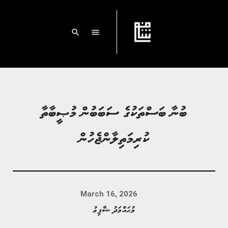
search
menu
ބުނާ ބަސްތަކުގެ ސަބަބުން މުޞީބާތާ
ކުރިމަތިލާންޖެހުން
March 16, 2026
މުޙައްމަދު ޝާފިޢު