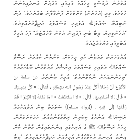
އުމުރުން ދުވަސްވީ މީހެއްގެ ގައިގައި ގަދައަށް އަނދައިގަންނަ
ހުމެކެވެ. މިއީ (އަހަރެން) ކަށްވަޅަށް ފޮނުވާލާނެ ބައްޔެކެވެ.” ދެން
ނަބިއްޔާ ޞައްލަﷲ ޢަލައިހި ވަސައްލަމަ ޙަދީޘްކުރެއްވިއެވެ.
“އެހެންވީއިރު، ތިބާ ބުނި ފަދައިން އެކަން ވާހުއްޓެވެ.” ފަހެ އެމީހާ
އެބަލީގައި މަރުވެއްޖެއެވެ.
އެއްފަހަރަކު، ވައަތުން ކެއި މީހަކަށް، ކަނާތުން ކެއުމަށް ރަސޫލާ
ޞައްލަﷲ ޢަލައިހި ވަސައްލަމަ އިރުޝާދު ދެއްވުމުން، ބޮޑާކަމާއެކު
“ތިމަންނައަކަށް ނުކެވޭނެއެވެ” އެމީހާ ބުންޏެވެ. عن سلمةَ بن
الأَكْوَع أنَّ رَجُلاً أَكَلَ عِنْدَ رَسُولِ الله بِشِمَالِهِ ، فَقَالَ : « كُلْ بِيَمِينِكَ
» قَالَ : لا أسْتَطِيعُ . قَالَ : « لا اسْتَطَعْتَ » ! مَا مَنَعَهُ إِلا الكِبْرُ ! فَمَا
رَفَعَهَا إِلَى فِيهِ . ((رواه مسلم)) ސަލަމަތު ބިން އަލްއަކްވަޢު
ރަޟިޔަﷲ ޢަންހުގެ ކިބައިން ރިވާވެގެންވެއެވެ. ހަމަކަށަވަރުން،
މީހަކު ރަސޫލުﷲ ﷺ ގެ އަރިހުގައި އިންނަވައިގެން ވާތުން ކާން
އިނެވެ. އެހިނދު އެކަލޭގެފާނު އެމީހާއަށް ޙަދީޘްކުރެއްވިއެވެ: “ތިބާ