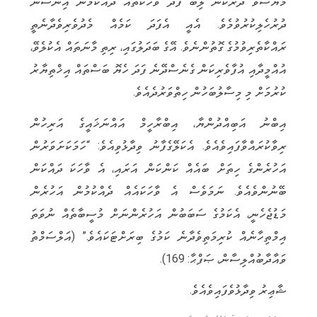
މާޔޫސްވެ ދެރަކަން ލިބޭ ފަދަ ވާހަކަތައް ދެއްކުމުން އިންސާނާ
ދުރުހެލިކުރުވުމެވެ. އެއީ އެފަދަ ކަމެއް މެދުވެރިވެދާނެތީ
ރައްކާތެރިވުމުގެ ގޮތުންނެވެ. އޭގެ ބަދަލުގައި، ރިތި މާނަތައް އެކުލެވޭ،
އުއްމީދާއި އުފާވެރިކަން ގެނެސްދޭނެ ފަދަ ހެޔޮ ބަސްތައް އިޚްތިޔާރު
ކުރުމަށް މި މިސާލުބަހުން ހިތްވަރުދެއެވެ.
އިބްނު އަބިއްދުންޔާ، އިބްރާހީމް އައްނަޚައީގެ އަރިހުން
ރިވާކުރައްވާފައިވެއެވެ. އެކަލޭގެފާނު ވިދާޅުވިއެވެ: “ހަމަކަށަވަރުން
އަހުރެންގެ ހިތަށް ބައެއް ކަންކަން އަރައި، އެ ވާހަކަ ދައްކަން
ބޭނުންވެއެވެ. ނަމަވެސް އެ ވާހަކައެއް ދެއްކުމުން އަހުރެން
މަޑުޖެހެނީ، އެކަމުގެ ސަބަބުން އަހުރެންނަށް މުސީބާތެއް ނުވަތަ
އިމްތިހާނެއް ކުރިމަތިވެދާނެ ކަމުގެ ބިރަށްޓަކައެވެ.” (އަލްސަމްތު
ވައާދާބުއްލިސާން، ޞަފްޙާ: 169).
ޝާޢިރު ވިދާޅުވެފައިވެއެވެ.