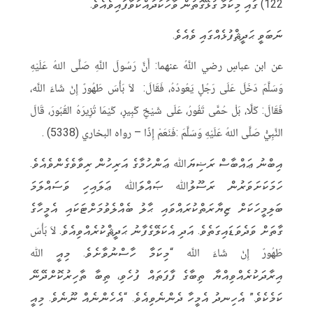
122) ގައި މިކަމާ ގުޅޭގޮތުން ވާހަކަދައްކަވާފައިވެއެވެ.
ނަބަވީ ޙަދީޘްފުޅެއްގައި ވެއެވެ.
عن ابن عباسٍ رضي اللَّهُ عنهما: أَنَّ رَسُولَ اللَّهِ صَلَّى اللهُ عَلَيْهِ
وَسَلَّمَ دَخَلَ عَلَى رَجُلٍ يَعُودُهُ، فَقَالَ: لاَ بَأْسَ طَهُورٌ إِنْ شَاءَ اللَّه،
فَقَالَ: كَلَّا، بَلْ حُمَّى تَفُورُ، عَلَى شَيْخٍ كَبِيرٍ، كَيْمَا تُزِيرَهُ القُبُورَ، قَالَ
النَّبِيُّ صَلَّى اللهُ عَلَيْهِ وَسَلَّمَ :فَنَعَمْ إِذًا – رواه البخاري (5338) .
އިބްނު ޢައްބާސް ރަޟިޔަﷲ ޢަންހުމާގެ އަރިހުން ރިވާވެގެންވެއެވެ.
ހަމަކަށަވަރުން ރަސޫލުﷲ ޞައްލަﷲ ޢަލައިހި ވަސައްލަމަ
ބަލިމީހަކަށް ޒިޔާރަތްކުރައްވައި ޙާލު ބެއްލެވުމަށްޓަކައި އެމީހާގެ
ގާތަށް ވަދެވަޑައިގަތެވެ. އަދި އެކަލޭގެފާނު ޙަދީޘްކުރެއްވިއެވެ. لاَ بَأْسَ
طَهُورٌ إِنْ شَاءَ اللَّه “މިކަމާ ހާސްނުވާށެވެ. މިއީ ﷲ
އިރާދަކުރެއްވިއްޔާ ތިބާގެ ފާފަތައް ފުހެވި، ތިބާ ތާހިރުކޮށްދޭނޭ
ކަމެކެވެ.” އެހިނދު އެމީހާ ދެންނެވިއެވެ. “އެހެންނެއް ނޫނެވެ. މިއީ