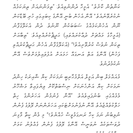
ކަނާތުން ކާށެވެ.” އެމީހާ ދެންނެވިއެވެ: “ތިމަންނައަށް ތިޔަކަމެއް
ނުކުރެވޭނެއެވެ.” އޭނާ އެހެން ބުނީ އޭނާގެ ކިބައިގައި ހުރި ބޮޑާކަން
ނޫން އެހެންކަމެއްގެ ސަބަބަކުން ނޫނެވެ. ދެން އެކަލޭގެފާނު
(އެމީހާގެ މައްޗަށް ދުޢާކުރައްވައި) ޙަދީޘްކުރެއްވިއެވެ: “ތިބާއަށް
ތިކަން ނުވެސް ކުރެވޭށިއެވެ!” (އެކަލޭގެފާނު އެހެން ޙަދީޘްކުރެއްވި
ފަހުން) އޭނާގެ އަތް އަނގައާ ހަމައަށް އުފުލައިލުމަށްވެސް އޭނާ
ނުކުޅެދުނެވެ.
މުއައްމަލް ބިން އަމީލް އަލްމުޙާރިބީ ނަމަކަށް ކިޔާ ޝާއިރަކު ހިންދު
ނަމަކަށް ކިޔާ އަންހެނަކަށް ނިސްބަތްކޮށް ލިޔެފައިވާ މަޝްހޫރު
ޅެމެއްގައި ބުނެފައިވެއެވެ. “އޭނާ ފެނުމުން އަހަރެންގެ ހިތް
ހަލާކުވެއްޖެއެވެ. އޭނާ ނުފެނުމަށްޓަކައި އަހަރެންނަށް ލޮލުގެ ފެނުން
ނުލިބުނު ނަމަ ކިހާ ރަނގަޅުވީސް ހެއްޔެވެ؟” މި ޅެން ކީތާ މާގިނަ
ދުވަސްތަކެއް ނުވަނީސް އޭނާގެ ލޮލުގެ ފެނުން ގެއްލުނު ކަމަށް