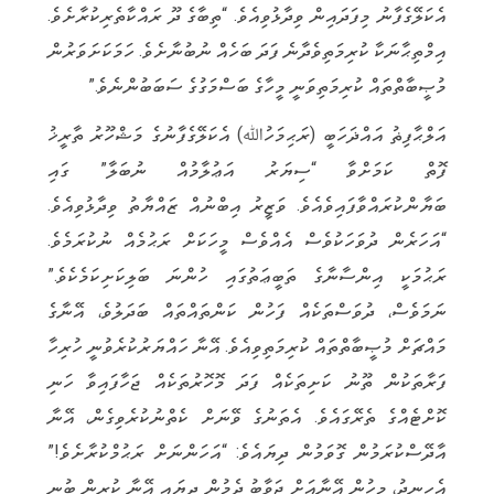
އެކަލޭގެފާނު މިފަދައިން ވިދާޅުވިއެވެ. “ތިބާގެ ދޫ ރައްކާތެރިކުރާށެވެ.
އިމްތިޙާނަކާ ކުރިމަތިވެދާނެ ފަދަ ބަހެއް ނުބުނާށެވެ. ހަމަކަށަވަރުން
މުޞީބާތްތައް ކުރިމަތިވަނީ މީހާގެ ބަސްމަގުގެ ސަބަބުންނެވެ.”
އަލްޙާފިޡު އައްޛަހަބީ (ރަޙިމަހުﷲ) އެކަލޭގެފާނުގެ މަޝްހޫރު ތާރީޚު
ފޮތް ކަމަށްވާ “ސިޔަރު އަޢުލާމުއް ނުބަލާ” ގައި
ބަޔާންކުރައްވާފައިވެއެވެ. ވަޒީރު އިބްނުއް ޒައްޔާތު ވިދާޅުވިއެވެ.
“އަހަރެން ދުވަހަކުވެސް އެއްވެސް މީހަކަށް ރަޙުމެއް ނުކުރަމެވެ.
ރަޙުމަކީ އިންސާނާގެ ތަބީޢަތުގައި ހުންނަ ބަލިކަށިކަމެކެވެ.”
ނަމަވެސް، ދުވަސްތަކެއް ފަހުން ކަންތައްތައް ބަދަލުވެ، އޭނާގެ
މައްޗަށް މުޞީބާތްތައް ކުރިމަތިވިއެވެ. އޭނާ ހައްޔަރުކުރެވުނީ ހުރިހާ
ފަރާތަކުން ތޫނު ކަށިތަކެއް ފަދަ މޮހޮރުތަކެއް ޖަހާފައިވާ ހަނި
ކޮށްޓެއްގެ ތެރޭގައެވެ. އެތަނުގެ ވޭނަށް ކެތްނުކުރެވިގެން، އޭނާ
އާދޭސްކުރަމުން ގޮވަމުން ދިޔައެވެ: “އަހަންނަށް ރަޙުމްކުރާށެވެ!”
އެހިނދު، މީހުން އޭނާއަށް ޖަވާބު ދެމުން ދިޔައީ އޭނާ ކުރިން ބުނި