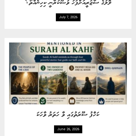
ލޮލުގެ ސާޖަރީއަށްފަހު ވުޟޫކުރާނީ ކިހިނެއްތޯ؟
July 7, 2026
ކަހްފު ސޫރަތުގައި ވާ ހަތަރު ވާހަކަ
June 26, 2026