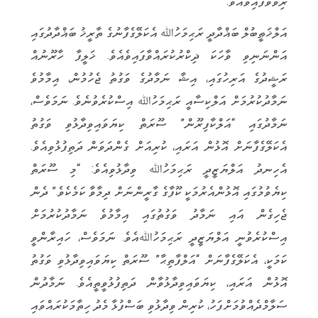
ރިވާވެފައިވެއެވެ.
އަލްޚަޠީބުލް ބަޣްދާދީ ރަޙިމަހުﷲ އެކަލޭގެފާނުގެ ތާރީޚު ބަޣްދާދުގައި
އަންނަނިވި ވާހަކަ ޛިކްރުކުރައްވާފައިވެއެވެ. ޚަލީފާ ހާރޫނުއް
ރަޝީދުގެ އަރިހުގައި، އިޝާ ނަމާދުގެ ވަގުތު ޖެހުމުން، އިމާމުވެ
ނަމާދުކުރުމަށް އަލްކިސާއީ ރަޙިމަހުﷲ އިސްކުރެވުނެވެ. ނަމަވެސް،
ނަމާދުގައި “އަލްކާފިރޫން” ސޫރަތް ކިޔަވައިވިދާޅުވި ވަގުތު
އެކަލޭގެފާނަށް އޮޅުން އަރައި، ކުރިއަށް ގެންދަވަން ދަތިފުޅުވިއެވެ.
އެހިނދު އަލްޔަޒީދީ ރަޙިމަހުﷲ ވިދާޅުވިއެވެ: “މި ސޫރަތް
ކިޔެވުމުގައި އޮޅުންއެރުމަކީ ކޫފާގެ ގާރީންނަށް ދިމާވާ ކަމެކެވެ.” ދެން
ޖެހިގެން އައި ނަމާދު ވަގުތުގައި އިމާމުވެ ނަމާދުކުރުމަށް
އިސްކުރެވުނީ އަލްޔަޒީދީ ރަޙިމަހުﷲއެވެ. ނަމަވެސް، ހައިރާންވީ
ކަމަކީ، އެކަލޭގެފާނަށް “އަލްފާތިޙާ” ސޫރަތް ކިޔަވައިވިދާޅުވި ވަގުތު
އޮޅުން އަރައި، ކިޔަވައިވިދާޅުވާން ދަތިފުޅުވީތީއެވެ. ނަމާދުން
ސަލާމްދެއްވުމަށްފަހު، ކުރިން ވިދާޅުވި ބަސްފުޅާ މެދު ހިތާމަކުރައްވައި