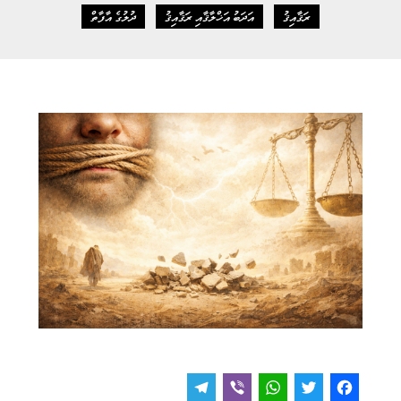
ރަޤާއިޤު
އަދަބު އަޚްލާޤާއި ރަޤާއިޤު
ދުލުގެ އާފާތް
T
V
W
T
F