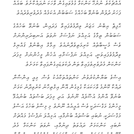
އެއްޗެކެވެ. ނުރުހޭ ކަންކަމާ ގުޅުވައިގެން ވާހަކަ ނުދައްކާށެވެ. ބައެއް
ފަހަރު ދުލުން ބުނެވޭ ބަހެއްގެ ސަބަބުން އެކަމެއް މެދުވެރިވެދެއެވެ.
ޙާފިޡް އިބްނު ޙަޖަރު ވިދާޅުވެފައިވާ ފަދައިން، ބުނެވޭ ބަހެއްގެ
ސަބަބުން ތިމާގެ އަމިއްލަ ނަފްސަށް ނުވަތަ އަނބިދަރިންނަށް
ވެސް މުޞީބާތެއް ކުރިމަތިވެދާނެއެވެ. އިމާމް އިބްނުލް ޤައްޔިމް
ވިދާޅުވެފައިވަނީ، އަމިއްލަ ނަފްސަށާއި އެހެން މީހުންނަށް މިފަދަ
ކަންކަން މެދުވެރިވެފައިވާ ތަން ދެކެވަޑައިގެންފައިވާ ކަމަށެވެ.
އިސްވެ ބަޔާންކުރެވުނު ކަންތައްތަކާއެކު ވެސް، މިއީ އިންސާނާ
ދައްކާ ކޮންމެ ވާހަކައަކާ ގުޅިގެން އޭނާ އިމްތިހާނު ކުރެވިދާނެ ކަމަށް
ބުނެވޭ އާންމު އުސޫލެއް ނޫނެވެ. އަދި މިފަދަ ބަސްތައް ބުނެއުޅޭ
މީހުންގެ މަގްސަދަކީ ވެސް އެއީއެއް ނޫނެވެ. މި މިސާލު ބަހުގެ އަސްލު
މަގްސަދަކީ، ނުބައި ބަސްތައް ބުނުމާއި، އަމިއްލަ ނަފްސުގެ މައްޗަށް
ނުބައި ކަންކަމަށް ދައުވަތު ދިނުމާއި، ނުވަތަ ކަންކަމާ މެދު