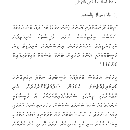
اِحْفَظْ لِسَانَكَ لَا تَقُلْ فَتُبْتَلَى
إِنَّ الْبَلَاءَ مُوَكَّلٌ بِالْمَنْطِقِ
“ތިބާގެ ދޫ ރައްކާތެރިކުރާށެވެ. (ނުރަނގަޅު) ބަސްތައް ބުނެ އުޅުމުގެ
ސަބަބުން އިމްތިހާނަކާ ނުވަތަ މުސީބާތަކާ ކުރިމަތިލާން
ޖެހިދާނެތީއެވެ. ހަމަކަށަވަރުން، އިންސާނާއަށް ކުރިމަތިވާ ގިނަ
މުސީބާތްތަކަކީ އޭނާގެ ދޫމަތިން ބޭރުވާ ބަސްތަކާ ގުޅިލާމެހިފައިވާ
ކަންކަމެވެ.”
މީހަކަށް އެއްވެސް ބާވަތެއްގެ މުސީބާތެއް ނުވަތަ އިމްތިޙާނެއް
ކުރިމަތިވެއްޖެނަމަ، އެކަމުން ސަލާމަތްކޮށްދެއްވުން އެދި
ދުޢާކުރުމަކީ ދީނުގައި ޝަރްޢުވެފައިވާކަމެކެވެ. އެ މުސީބާތަކީ
ނުރުހެވޭ ފަދަ ބަހެއް ބުނުމުގެ ސަބަބުން މެދުވެރިވި ކަމެއް ކަމުގައި
ވިޔަސް، ނުވަތަ އެ ނޫން ސަބަބަކާ ހުރެ މެދުވެރިވި ކަމެއް ކަމުގައި
ވިޔަސް މެއެވެ. އަދި އެއީ އެނގިހުރެ ނުވަތަ ނޭނގި ހުރެ ކުރެވުނު