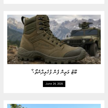
ބޫޓު މަތިން ފެން ފުހެވިދާނެތޯ؟
June 24, 2026