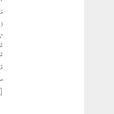
އަ
( ي
“އ
ކު
ކުރ
ފަތ
من 