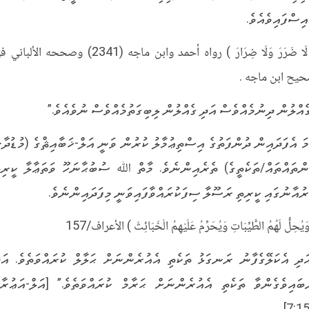
އިސްފައިވެއެވެ.
( لَا ضَرَرَ وَلَا ضِرَارَ ) رواه أحمد وابن ماجه (2341) وصححه الألبا
يح ابن ماجه .
ެއްލުން ދިނުމެއްވެސް އަދި ގެއްލުން ލިބިގަތުމެއްވެސް ނުވެއެވެ.”
މަ އެފަދައިން ދުންފަތުގެ އިސްތިޢުމާލު ކުރުން ވަނީ އަލް-ޚަބާއިޘްގެ (މުޑުދާރ
ންތައްތައް/ތަކެތީގެ) ތެރެއިންނެވެ. މާތް ﷲ ސުބުޙާނަހޫ ވަތަޢާލާ ކީރިތ
ރުއާނުގައި ކީރިތި ރަސޫލާ ސިފަކުރައްވާފައިވަނީ މިފަދައިންނެވެ.
َيُحِلُّ لَهُمُ الطَّيِّبَاتِ وَيُحَرِّمُ عَلَيْهِمُ الْخَبَائِثَ ) الأعراف/157
ަދި އެކަލޭގެފާނު ރަނގަޅު ތަކެތި އެއުރެންނަށް ޙަލާލް ކުރައްވަތެވެ. އަދ
ބައިވެގެންވާ ތަކެތި އެއުރެންނަށް ޙަރާމް ކުރައްވަތެވެ.” [އަލް-އަޢުރާފ
7:15