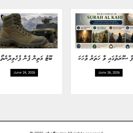
ފު ސޫރަތުގައި ވާ ހަތަރު ވާހަކަ
ބޫޓު މަތިން ފެން ފުހެވިދާނެތ
June 24, 2026
June 26, 2026