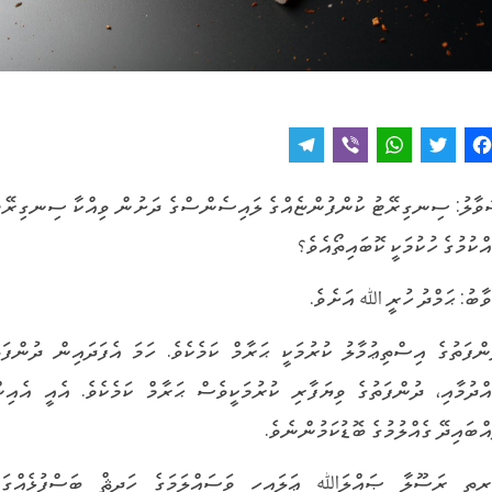
T
V
W
T
F
e
i
h
w
a
ވާލު: ސިނގިރޭޓު ކުންފުންޏެއްގެ ލައިސެންސްގެ ދަށުން ވިއްކާ ސިނގިރޭޓ
l
b
a
it
c
އްކުމުގެ ހުކުމަކީ ކޮބައިތޯއެވެ؟
e
e
t
t
e
g
r
s
e
b
ވާބު: ޙަމްދު ހުރީ ﷲ އަށެވެ.
r
A
r
o
ންފަތުގެ އިސްތިޢުމާލު ކުރުމަކީ ޙަރާމް ކަމެކެވެ. ހަމަ އެފަދައިން ދުންފަތ
a
p
o
m
p
k
އްދުމާއި، ދުންފަތުގެ ވިޔަފާރި ކުރުމަކީވެސް ޙަރާމް ކަމެކެވެ. އެއީ އެއިނ
އްބައިދޭ ގެއްލުމުގެ ބޮޑުކަމުންނެވެ.
ރިތި ރަސޫލާ ޞައްލަﷲ ޢަލައިހި ވަސައްލަމަގެ ހަދީޘް ބަސްފުޅެއްގައ