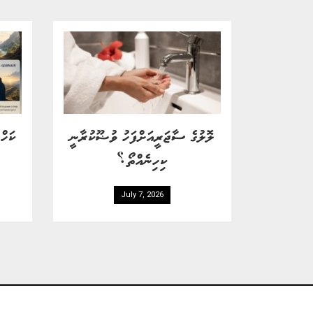
ލޮލުގެ ސާޖަރީއަށްފަހު ވުޟޫކުރާނީ
ކަހް
ކިހިނެއްތޯ؟
July 7, 2026