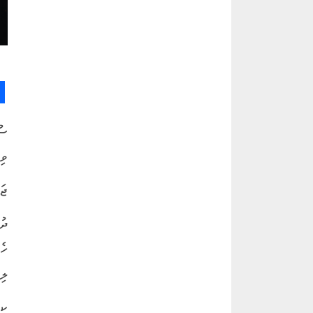
ސު
ވި
ޖަ
ދު
ހެ
ލި
ކީ