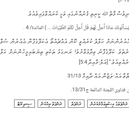
ދިވެސް މާތް ﷲ ކީރިތި ޤުރުއާނުގައި ވަޙީ ކުރައްވާފައިވެއެވެ.
َسْأَلُونَكَ مَاذَا أُحِلَّ لَهُمْ قُلْ أُحِلَّ لَكُمُ الطَّيِّبَاتُ … ) المائدة/ 4 .
ެއުރެންނަށް ޙަލާލް ކުރެއްވީ ކޮން އެއްޗެއްތޯ އެކަލޭގެފާނާ އެއުރެން ސުވާލ
ރެތެވެ. ކަލޭގެފާނު ވިދާޅުވާށެވެ! ރަނގަޅު ތަކެތި ތިޔަބައިމީހުންނަށް ޙަލާލ
ެއްވިއެވެ.” [އަލް-މާއިދާ 5:4]
ާވާ އައް-ލަޖްނާ އައް-ދާއިމާ 31/13
فتاوى اللجنة الدائمة ج13/31.
ދުންފަތުގެ އިސްތިޢުމާލުކުރުން
ދުންފަތް
ދުންފަތް ވިއްކުން
ސިނގިރޭޓް