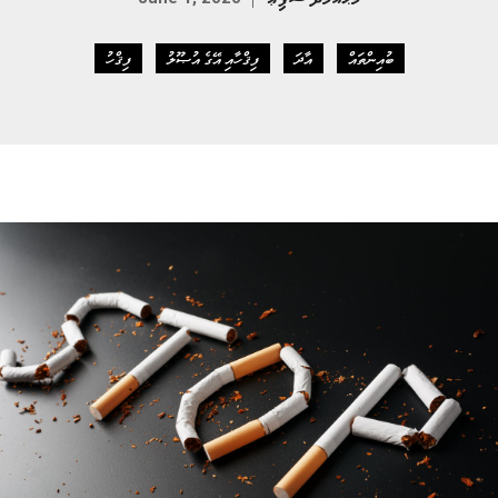
ބުއިންތައް
އާދަ
ފިޤްހާއި އޭގެ އުޞޫލު
ފިޤްހު