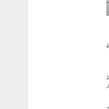
ު
ް
ް
ި