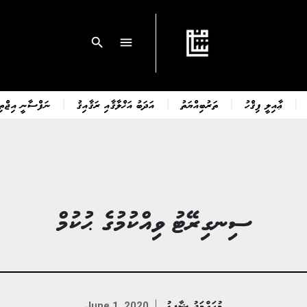
search
menu
ޢާއިލީ ފިޤްހު
ތަރުބިއްޔަތު
އަދަބު އަޚްލާޤާއި ރަޤާއިޤު
ނަފްސާނީ އިޖްތިމ
ސިނގިރޭޓު ވިއްކުމުގެ ޙުކުމް
މުޙައްމަދު ޝާފިޢު
June 1, 2020