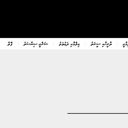
ާޢީ
ތާރީޚާއި ސީރަތު
ޢިލްމާއި ދަޢުވަތު
ޝަރްޢީ ސިޔާސަތު
ފޮތް