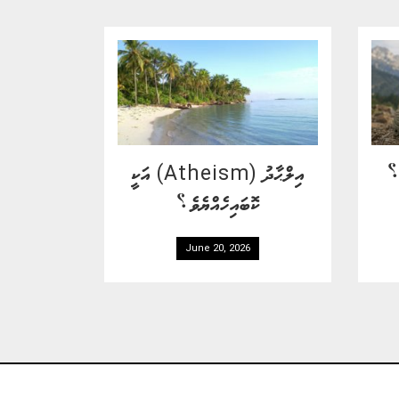
ޯ؟
އިލްޙާދު (Atheism) އަކީ
ކޮބައިހެއްޔެވެ؟
June 20, 2026