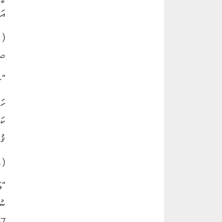
އަ
صح
“ގ
ހަ
ކަ
ޤު
( و
“އ
ނު
7]