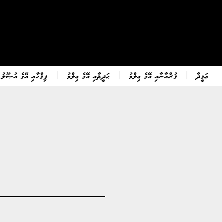
ޢަޤީދާ
ޤުރްއާނާއި އޭގެ ޢިލްމު
ޙަދީޘާއި އޭގެ ޢިލްމު
ފިޤްހާއި އޭގެ އުޞޫލު