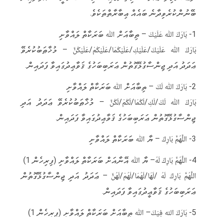
ބޭނުންކުރެވިދާނެ ބައެއް ޢިބާރާތްތަކެވެ.
1- بَارَكَ ﷲ عَلَيْكَ – ތިބާއަށް ﷲ ބަރަކާތް ލައްވާށި
بَارَكَ ﷲ عَلَيْكَ/عَلَيْكِ/عَلَيْكُمَا/عَلَيْكُمْ/عَلَيْكُنَّ – މުޚާޠަބުކުރެވޭ
ޢަދަދު އަދި ޖިންސާގުޅޭގޮތުން ޢަރަބިބަހުގެ ޤަވާޢިދުގައިވާ ފަދައިން.
2- بَارَكَ ﷲ لَكَ – ތިބާއަށް ﷲ ބަރަކާތް ލައްވާށި
بَارَكَ ﷲ لَكَ/لَكِ/لَكُمَا/لَكُمْ/لَكُنَّ – މުޚާޠަބުކުރެވޭ ޢަދަދު އަދި
ޖިންސާގުޅޭގޮތުން ޢަރަބިބަހުގެ ޤަވާޢިދުގައިވާ ފަދައިން.
3- اللَّهُمَّ بَارِكْ – ޔާ ﷲ ބަރަކާތް ލައްވާށި
4- اللَّهُمَّ بَارِكْ لَهُ– ޔާ ﷲ އޭނާއަށް ބަރަކާތް ލައްވާށި (ފިރިހެން 1)
اللَّهُمَّ بَارِكْ لَهُ /لَهَا/لَهُمَا/لَهُمْ/لَهُنَّ – ޢަދަދު އަދި ޖިންސާގުޅޭގޮތުން
ޢަރަބިބަހުގެ ޤަވާޢީދުގައިވާ ފަދައިން.
5- بَارَكَ الله فِيْكَ– ﷲ ތިބާއަށް ބަރަކާތް ލައްވާށި (ފިރިހެން 1)