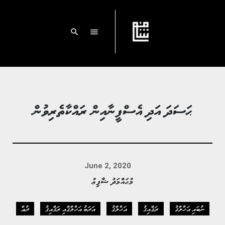
search
menu
ޙަސަދަ އަދި އެސްފީނާއިން ރައްކާތެރިވުން
June 2, 2020
މުޙައްމަދު ޝާފިޢު
ނުބައި އަޚްލާޤު
ރަޤާއިޤު
އަޚްލާޤު
އަދަބު އަޚްލާޤާއި ރަޤާއިޤު
ދުޢާ