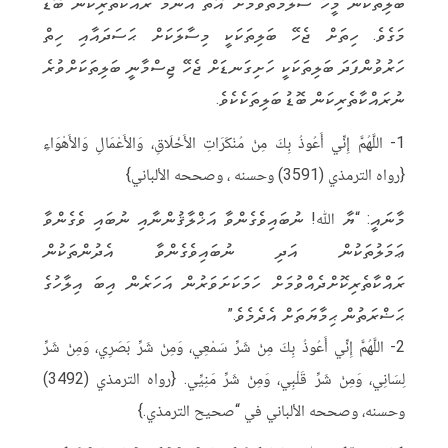
ބަލިތަކުން މީހާ ސަލާމަތްވުމަށް އޮތް އެންމެ ރައްކާތެރިކަން ބޮޑު
މަގެވެ. ހިތަށް ޖެހޭ ބަލިތަކަކީ މިސާލަކަށް ޙަސަދައާއި ހިތް
ހަރުވުންފަދަ ބަލިތަކަކީ ހަށިގަނޑަށް ޖެހޭ ޖިސްމާނީ ބަލިތަކަށްވުރެ
ނުރައްކާތެރިކަން ބޮޑު ބަލިތަކެކެވެ.
1- اللَّهُمَّ إِنِّي أَعُوذُ بِكَ مِنْ مُنْكَرَاتِ الأَخْلَاقِ، وَالأَعْمَالِ وَالأَهْوَاءِ
{رواه الترمذي (3591) وحسنه ، وصححه الألباني}
މާނައީ: “ޔާ ﷲ! ނުބައިވެގެންވާ އަޚްލާޤުންނާއި ނުބައި ވެގެންވާ
ޢަމަލުތަކުން އަދި ނުބައިވެގެންވާ އެދުންތަކުން
ރައްކާތެރިކޮށްދެއްވުމަށް ހަމަކަށަވަރުން އަހަރެން އިބަ އިލާހުގެ
ޙަޟްރަތުން ޙިމާޔަތަށް އެދެމެވެ.”
2- اللَّهُمَّ إِنِّي أَعُوذُ بِكَ مِنْ شَرِّ سَمْعِي، وَمِنْ شَرِّ بَصَرِي، وَمِنْ شَرِّ
لِسَانِي، وَمِنْ شَرِّ قَلْبِي، وَمِنْ شَرِّ مَنِيِّي. {رواه الترمذي (3492)
وحسنه، وصححه الألباني في “صحيح الترمذي.}