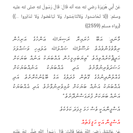
عَنْ أَبي هُرَيرَةَ رضي لله عنه أنه قَالَ: قَالَ رَسُولُ للهِ صلى لله عليه
وسلم: ((لاَ تَحَاسَدوا، وَلاَتَنَاجَشوا، وَلاَ تَبَاغَضوا، وَلاَ تَدَابَروا …))
{رواه مسلم (2559)}
މާނައީ: އަބޫ ހުރައިރާ ރަޟިޔަﷲ ޢަންހުގެ އަރިހުން
ރިވާވެގެންވެއެވެ. ރަސޫލުﷲ ޞައްލަﷲ ޢަލައިހި ވަސައްލަމަ
ޙަދީޘްކުރެއްވިއެވެ. “ތިޔަބައިމީހުން އެއްބަޔަކު އަނެއް ބަޔަކަށް
ޙަސަދަވެރިނުވާށެވެ. އަދި އެއްބަޔަކު އަނެއްބަޔަކަށް
ގެއްލުންދިނުމުގެ ގޮތުން މުދަލުގެ އަގު ބޮޑުނުކުރާށެވެ. އަދި
އެއްބަޔަކު އަނެއް ބަޔަކަށް ރުޅިވެރިނުވާށެވެ. އަދި އެއްބަޔަކު
އަނެއް ބަޔަކަށް ފުރަގަސްނުދޭށެވެ.”
އެސްފީނާއަކީ ވެސް ހަމަ މިފަދަ ކަމެކެވެ.
އެސްފީނާ އަކީ ޙަޤީޤަތެއް
عَنْ عَائِشَةَ، رَضِيَ اللَّهُ عَنْهَا قَالَتْ: قَالَ رَسُولُ اللَّهِ صَلَّى للهُ عَلَيْهِ