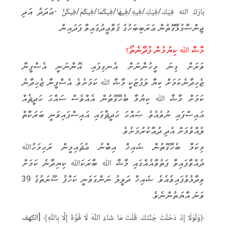
بَارَكَ الله فِيْكَ/فِيْكِ/فِيهِ/فِيهَا/فِيكُمَا/فِيكُمْ/فِيكُنَّ -ޢަދަދު އަދި
ޖިންސާގުޅޭގޮތުން ޢަރަބިބަހުގެ ޤަވާޢީދުގައިވާ ފަދައިން.
މާޝާ ﷲ ކިޔުމުން ފުދޭނެތޯ؟
ވަރަށް ގިނަ މީހުންނަށް އެނގިފައި އޮންނަނީ އެސްފީނާ
ޖެހިދާނެކަމަށް ކިޔާ ލަފުޒަކީ މާޝާ ﷲ ކަމަށެވެ. އެސްފީނާ ޖެހިދާނެ
ކަމަށް މާޝާ ﷲ ކިޔުމާ ބެހޭގޮތުން އެއްވެސް ޞައްޙަ ޙަދީޘެއް
އައިސްފައި ނުވެއެވެ. ޞައްޙަ ޙަދީޘްގައި އައިސްފައިވަނީ ބަރަކާތް
ލެއްވުމަށް އެދި ދުޢާކުރުމަށެވެ.
މިކަމާ ބެހޭގޮތުން ޝައިޚް އިބްނު ޢުޘައިމީން ރަޙިމަހުﷲ
ދެއްވާފައިވާ ފަތުވާއެއްގައި މާޝާ ﷲ ބާރަކަﷲ ކިޔިދާނެ ކަމަށް
ވިދާޅުވެފައިވެއެވެ. ޝައިޚް ދަލީލު ނަންގަވަނީ ކަހްފު ސޫރަތުގެ 39
ވަނަ އާޔަތުންނެވެ.
﴿وَلَوْلَا إِذْ دَخَلْتَ جَنَّتَكَ قُلْتَ مَا شَاءَ اللَّهُ لَا قُوَّةَ إِلَّا بِاللَّهِ﴾ [الكهف