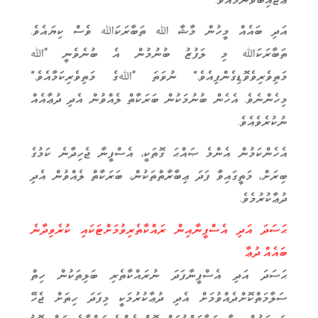
އަދި ބައެއް މީހުން މާޝާ ﷲ ތަބާރަކަﷲ ވެސް ކިޔައެވެ.
ތަބާރަކަﷲ މި ލަފުޒު ބުނުމުން އެ ބުނެވެނީ “ﷲ
މަތިވެރިވެވޮޑިގެންފިއެވެ.” ނުވަތަ “ﷲގެ މަތިވެރިކަމާއެވެ.”
މިހެންނެވެ. އެހެން ބުނުމަކުން ބަރަކާތް ލެއްވުން އެދި ދުޢާއެއް
ނުކުރެވެއެވެ.
އެހެންކަމުން އެންމެ ޞައްޙަ ގޮތަކީ، އެސްފީނާ ޖެހިދާނެ ކަމުގެ
ބިރަށް، މަތީގައިވާ ފަދަ ޢިބާރާތްތަކުން، ބަރަކާތް ލެއްވުން އެދި
ދުޢާކުރުމެވެ.
ޙަސަދަ އަދި އެސްފީނާއިން ރައްކާތެރިވުމަށްޓަކައި ކުރެވިދާނެ
ބައެއް ދުޢާ
ޙަސަދަ އަދި އެސްފީނާފަދަ ނުރައްކާތެރި ބަލިތަކުން ހިތް
ސަލާމަތްކޮށްދެއްވުމަށް އެދި ދުޢާކުރުމަކީ މިފަދަ ހިތަށް ޖެހޭ