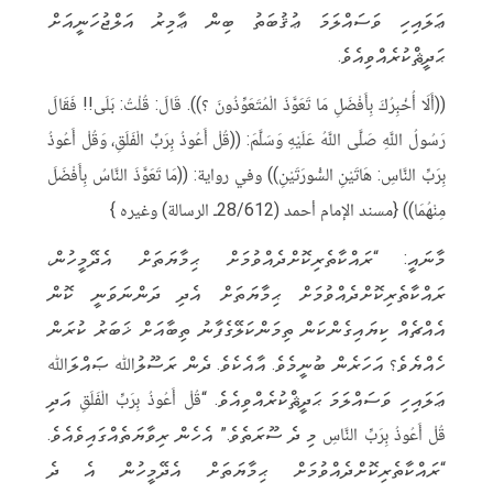
ޢަލައިހި ވަސައްލަމަ ޢުޤުބަތު ބިން ޢާމިރު އަލްޖުހަނީއަށް
ޙަދީޘްކުރެއްވިއެވެ.
((أَلَا أُخْبِرُكَ بِأَفْضَلِ مَا تَعَوَّذَ الْمُتَعَوِّذُونَ ؟)). قَالَ: قُلْتُ: بَلَى!! فَقَالَ
رَسُولُ اللَّهِ صَلَّى اللَّهُ عَلَيْهِ وَسَلَّمَ: ((قُلْ أَعُوذُ بِرَبِّ الْفَلَقِ، وَقُلْ أَعُوذُ
بِرَبِّ النَّاسِ: هَاتَيْنِ السُّورَتَيْنِ)) وفي رواية: ((مَا تَعَوَّذَ النَّاسُ بِأَفْضَلَ
مِنْهُمَا)) {مسند الإمام أحمد (28/612ـ الرسالة) وغيره }
މާނައީ: “ރައްކާތެރިކޮށްދެއްވުމަށް ޙިމާޔަތަށް އެދޭމީހުން،
ރައްކާތެރިކޮށްދެއްވުމަށް ޙިމާޔަތަށް އެދި ދަންނަވަނީ ކޮން
އެއްޗެއް ކިޔައިގެންކަން ތިމަންކަލޭގެފާނު ތިބާއަށް ޚަބަރު ކުރަން
ހެއްޔެވެ؟ އަހަރެން ބުނީމެވެ. އާއެކެވެ. ދެން ރަސޫލުﷲ ޞައްލަﷲ
ޢަލައިހި ވަސައްލަމަ ޙަދީޘްކުރެއްވިއެވެ. “قُلْ أَعُوذُ بِرَبِّ الْفَلَقِ އަދި
قُلْ أَعُوذُ بِرَبِّ النَّاسِ މި ދެ ސޫރަތެވެ.” އެހެން ރިވާޔަތެއްގައިވެއެވެ.
“ރައްކާތެރިކޮށްދެއްވުމަށް ޙިމާޔަތަށް އެދޭމީހުން އެ ދެ