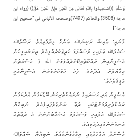
وَسَلَّمَ: ((اسْتَعِيذُوا بِاللَّهِ تَعَالَى مِنَ الْعَيْنِ فَإِنَّ الْعَيْنَ حَقٌّ)) {رواه ابن
ماجة (3508) والحاكم (7497)وصححه الألباني في “صحيح ابن
ماجة”}
މާނައީ: ޢާއިޝާ ރަޟިޔަﷲ ޢަންހާ ވިދާޅުވިއެވެ. ރަސޫލުﷲ
ޞައްލަﷲ ޢަލައިހި ވަސައްލަމަ ޙަދީޘްކުރެއްވިއެވެ. ތިޔަބައިމީހުން
އެސްފީނާއިން ރައްކާތެރިކޮށްދެއްވުމަށް ﷲ ގެ ޙަޟްރަތުން
ޙިމާޔަތަށް އެދޭށެވެ. ފަހެ ހަމަކަށަވަރުން އެސްފީނާއަކީ
ޙަޤީޤަތެކެވެ.”
އެސްފީނާ އަދި ޙަސަދައިގެ ނުރައްކާތެރިކަން ބޮޑުކަމުން އެދެކަމުން
ރައްކާތެރިވުމަށްޓަކައި ދުޢާ ޝަރުޢުވެފައިވެއެވެ. ނަބިއްޔާ
ޞައްލަﷲ ޢަލައިހި ވަސައްލަމަ އަޞްޙާބުންނަށް އެ ދުޢާތައް
އުނގަންނަވައިދެއްވިއެވެ.
މުސްނަދު އަޙްމަދުގައި ރިވާވެގެންވެއެވެ. ނަބިއްޔާ ޞައްލަﷲ