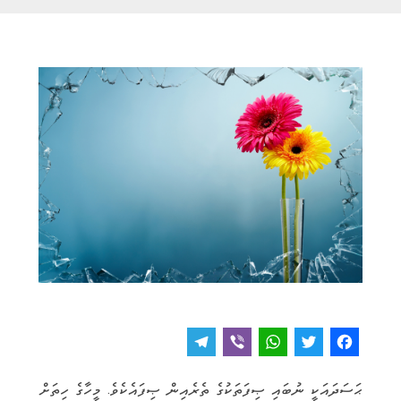
T
V
W
T
F
e
i
h
w
a
ޙަސަދައަކީ ނުބައި ޞިފަތަކުގެ ތެރެއިން ޞިފައެކެވެ. މީހާގެ ހިތަށް