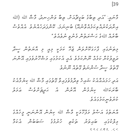
39]
މާނައީ: “އަދި ތިބާގެ ބަގީޗާއަށް، ތިބާ ވަންހިނދު، މާޝާ ﷲ (ﷲ
އިރާދަކުރެއްވިކަމެއްވާނެއޭ) ބުނިނަމަ، ކޮންފަދަހެއްޔެވެ. އެއްވެސް
ބާރެއް ﷲގެ ޙަޟްރަތުން މެނުވީ ނުވެއެވެ.”
މިތަނުގައި ފާހަގަކޮށްލަން ޖެހޭ ކަމަކީ މިއީ މި އާޔަތުން ސީދާ
ދަލީލުކުރާ ކަމެއް ނޫންކަމެވެ. އެއީ އެކަމުގައި މަޝްހޫރުވެފައި އޮންނަ
ގޮތެވެ. ސީދާ ސުންނަތް ގޮތެއް ނޫނެވެ.
އަދި ހަމައެއާއެކު ޝައިޚް ވިދާޅުވެފައިވާ ގޮތުގައި މާޝާ ﷲ ކިޔުމާއެކު
ބާރަކަﷲ ކިޔުމުން އޭރުން އެ ޙަދީޘަށްވެސް ޢަމަލު
ކުރެވުނީކަމުގައެވެ.
އާޔަތުގެ އަޞްލު މަފްހޫމަކީ މާޝާ ﷲ ކިޔުން އޮންނަނީ މީހެއްގެ
މިލްކުގައި ބައިވަރު ތަކެތި ހުރުމުގެ ސަބަބުން އެކަމާ
ޢަޖައިބުވާނަމައެވެ.