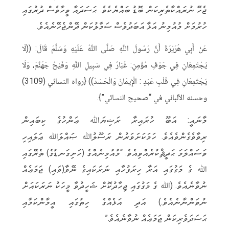
l
b
a
it
c
ޖެހޭ ނުރައްކާތެރިކަން ބޮޑު ބައްޔެކެވެ. ޙަސަދައާ ވީހާވެސް ދުރުގައި
e
e
t
t
e
ހުރުމަށް މުއުމިނު އަޅާ އަބަދުވެސް ސަމާލުކަން ދޭންޖެހޭނެއެވެ.
g
r
s
e
b
r
A
r
o
عَنْ أَبِي هُرَيْرَةَ أَنَّ رَسُولَ اللَّهِ صَلَّى اللَّهُ عَلَيْهِ وَسَلَّمَ قَالَ: ((لَا
a
p
o
يَجْتَمِعَانِ فِي جَوْفِ مُؤْمِنٍ: غُبَارٌ فِي سَبِيلِ اللَّهِ وَفَيْحُ جَهَنَّمَ، وَلَا
m
p
k
يَجْتَمِعَانِ فِي قَلْبِ عَبْدٍ : الْإِيمَانُ وَالْحَسَدُ)) {رواه النسائي (3109)
وحسنه الألباني في “صحيح النسائي”}.
މާނައީ: އަބޫ ހުރައިރާ ރަޟިޔަﷲ ޢަންހުގެ ކިބައިން
ރިވާވެގެންވެއެވެ. ހަމަކަށަވަރުން ރަސޫލުﷲ ޞައްލަﷲ ޢަލައިހި
ވަސައްލަމަ ޙަދީޘްކުރެއްވިއެވެ. “މުއުމިނެއްގެ (ހަށިގަނޑުގެ) ތެރޭގައި
ﷲ ގެ މަގުގައި އަރާ ހިރަފުހާއި ނަރަކައިގެ ނޭވާ(ވައި) ޖަމަޢެއް
ނުވާނެއެވެ. (ﷲ ގެ މަގުގައި ޖިހާދުކޮށް ޝަހީދުވާ މީހަކު ނަރަކައަށް
ނުވަންނާނެއެވެ.) އަދި އަޅެއްގެ ހިތުގައި އީމާންކަމާއި
ޙަސަދަވެރިކަން ޖަމަޢެއް ނުވާނެއެވެ.”