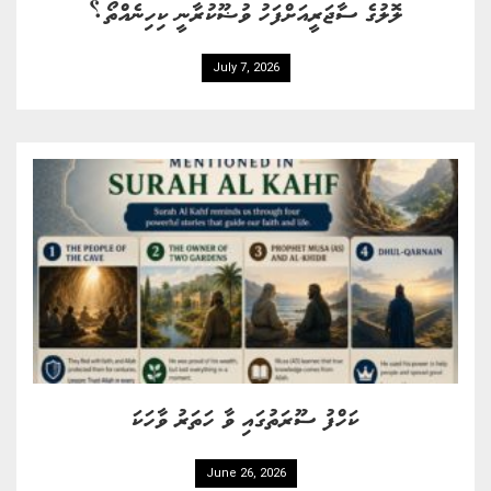
ލޮލުގެ ސާޖަރީއަށްފަހު ވުޟޫކުރާނީ ކިހިނެއްތޯ؟
July 7, 2026
ކަހްފު ސޫރަތުގައި ވާ ހަތަރު ވާހަކަ
June 26, 2026