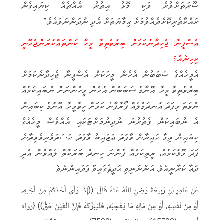
ސޫރަތަށްވުރެ ވަކި މޮޅު އިތުރު އެއްޗެއް ކިޔައިގެން
ރައްކާތެރިކޮށްދެއްވުމަށް ޙިމާޔަތަށް އެދި ނުދަންނަވައެވެ.”
އެސްފީނާ ޖެހިދާނެކަމަށް ބިރުވެތިވާ މީހާ ކަންތައްކުރަންޖެހޭނީ
ކިހިނެއް؟
އެމީހެއްގެ ސަބަބުން އެހެން މީހަކަށް އެސްފީނާ ޖެހިދާނެކަމަށް
ބިރުވެތިވާ މީހާ، އޭނާގެ ސަބަބުން އެހެން މީހުންނަށް ނުބައިކަމެއް
ނުވަތަ މިފަދަ އުނދަގުލެއް ފޯރާފާނެ ކަމަށް ހީވާމީހާ، އޭނާގެ ކިބައިން
އެ ނުބައިކަން ފެތުރުނަ ނުދިނުމަށްޓަކައި އެއްވެސް މީހެއްގެ
ކިބައިން ތިމާ ޙައިރާން ވާފަދަ ޢަޖައިބު ވާފަދަ، ޙަސަދަވެރިވެވިދާނެ
ފަދަ މޮޅުކަމެއް، ރީތިކަމެއް ފެންނަ ހިނދު ބަރަކާތް ލެއްވުން އެދި
ދުޢާ ކުރާނީއެވެ. އަންނަނިވި ޙަދީޘްގައިވާ ފަދައިންނެވެ.
عَنْ عَامِرِ بْنِ رَبِيعَةَ رَضِيَ اللَّهُ عَنْهُ قَالَ: ((إِذَا رَأَى أَحَدُكُمْ مِنْ أَخِيهِ،
أَوْ مِنْ نَفْسِهِ، أَوْ مِنْ مَالِهِ مَا يُعْجِبُهُ، فَلْيُبَرِّكْهُ فَإِنَّ الْعَيْنَ حَقٌّ)) {رواه