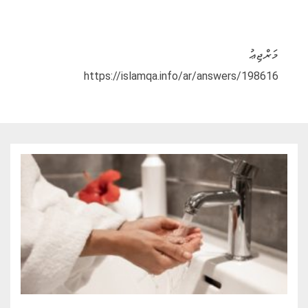
މަރްޖިޢު
https://islamqa.info/ar/answers/198616