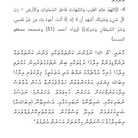
4- ((اللهُمَّ عَالِمَ الْغَيْبِ وَالشَّهَادَةِ، فَاطِرَ السَّمَاوَاتِ وَالْأَرْضِ – رَبَّ
كُلِّ شَيْءٍ وَمَلِيكَهُ، أَشْهَدُ أَنْ لَا إِلَهَ إِلَّا أَنْتَ، أَعُوذُ بِكَ مِنْ شَرِّ نَفْسِي،
وَشَرِّ الشَّيْطَانِ وَشِرْكِهِ)) {رواه أحمد (51) وصححه محققو
المسند}
މާނައީ: “ޔާ ﷲ! ނުފެންނަ ކަންތައްތަކާއި ފެންނަ ކަންތައްތައް
ދެނެވޮޑިގެންވާ އިލާހު! އުޑުތަކާއި ބިން ނެތުމުގެތެރެއިން ހެއްދެވި
އިލާހު! ހުރިހާ އެއްޗެއްގެ ރައްބު އަދި އެތަކެތީގެ މިލްކުވެރި އިލާހު!
އިބަﷲ ފިޔަވައި އަޅުކަންވެވުން ޙައްޤުވެގެންވާ އެހެން އެއްވެސް
އިލާހަކުނުވާކަމަށް އަހަރެން ހެކިވަމެވެ. އަހަރެންގެ ނަފަސުގެ
ނުބައިކަމާއި، ޝައިޠާނާގެ ނުބައިކަމާއި، އެޝައިޠާނާ (އިބަﷲއާ)
ޝަރީކުކުރުމަށް ލައިދޭ ވަސްވާހުން ރައްކާތެރިކޮށްދެއްވުމަށް
އިބައިލާހުގެ ޙަޟްރަތުން ޙިމާޔަތަށް އަހަރެން އެދެމެވެ.”