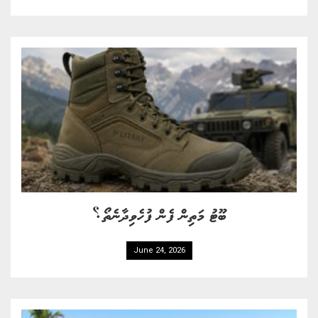
ބޫޓު މަތިން ފެން ފުހެވިދާނެތޯ؟
June 24, 2026