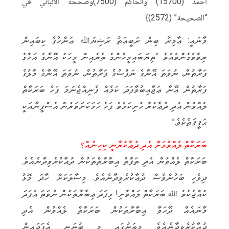
أحمد (15700) والحاكم (7500)وصححه الألباني في
“الصحيحة” (2572)}
މާނައީ: ޢާމިރު ބިން ރަބީޢަތު ރަޟިޔަﷲ ޢަންހުގެ ކިބައިން
ރިވާވެގެންވެއެވެ. “ތިޔަބައިމީހުންގެ ތެރެއިން މީހަކު އޭނާގެ އަޚާގެ
ފަރާތުން، ނުވަތަ އޭނާގެ ނަފްސުގެ ފަރާތުން، ނުވަތަ އޭނާގެ މާލުގެ
ފަރާތުން އޭނާ ޢަޖާއިބުވާފަދަ ކަމެއް ފެނިއްޖެނަމަ ފަހެ ބަރަކާތް
ލެއްވުން އެދި ދުޢާކުރާ ހުށިކަމެވެ. ފަހެ ހަމަކަށަވަރުން އެސްފީނާއަކީ
ޙަޤީޤަތެކެވެ.”
ބަރަކާތް ލެއްވުމަށް އެދި ދުޢާކުރާނީ ކިހިނެއް؟
ބަރަކާތް ލެއްވުން އެދި ތަފާތު އިބާރާތްތަކުން ދުޢާކުރެވިދާނެއެވެ.
ދިވެހި ބަހުންވެސް ދުޢާކުރެވިދާނެއެވެ. މިސާލަކަށް ހާދަ މޮޅު
ކުއްޖެކެވެ. ﷲ ބަރަކާތް ލައްވާށި! މިފަދަ ޢިބާރާތަކުން ނުވަތަ އެފަދަ
މާނައެއް ދޭހަވާ ޢިބާރާތަކުން ބަރަކާތް ލެއްވުން އެދި
ދުޢާކުރެވިދާނެއެވެ. މިތަނުގައި މި ބުނަނީ އެފަދައިން