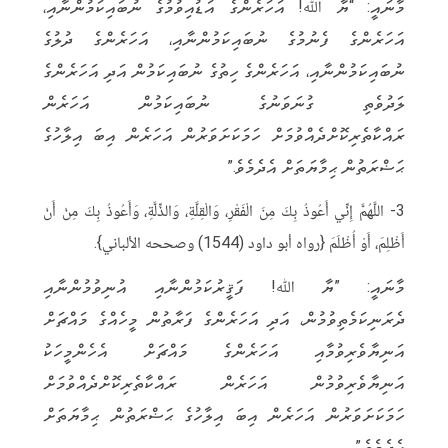
މާނައީ: “ޔާ ﷲ! އަހަރެންގެ އަޑުއިވުމުގެ ނުބައިކަމުންނާއި،
އަހަރެންގެ ފެނުމުގެ ނުބައިކަމުންނާއި، އަހަރެންގެ ދުލުގެ
ނުބައިކަމުންނާއި، އަހަރެންގެ ހިތުގެ ނުބައިކަމުން އަދި އަހަރެންގެ
ލަދުވެތި ގުނަވަނުގެ ނުބައިކަމުން އަހަރެން
ރައްކާތެރިކޮށްދެއްވުމަށް ހަމަކަށަވަރުން އަހަރެން އިބަ އިލާހުގެ
ޙަޟްރަތުން ޙިމާޔަތަށް އެދެމެވެ.”
3- اللَّهُمَّ إِنِّي أَعُوذُ بِكَ مِنَ الْفَقْرِ، وَالْقِلَّةِ، وَالذِّلَّةِ، وَأَعُوذُ بِكَ مِنْ أَنْ
أَظْلِمَ، أَوْ أُظْلَمَ {رواه أبو داود (1544) وصححه الألباني}.
މާނައީ: ”ޔާ ﷲ! ފަޤީރުކަމުންނާއި އުނިވުމުންނާއި
ދެރަނިކަމެތިވުމުން، އަދި އަހަރެންގެ ފަރާތުން މީހެއްގެ މައްޗަށް
އަނިޔާވެރިވުމާއި އަހަރެންގެ މައްޗަށް އެހެންމީހަކު
އަނިޔާވެރިވުމުން އަހަރެން ރައްކާތެރިކޮށްދެއްވުމަށް
ހަމަކަށަވަރުން އަހަރެން އިބަ އިލާހުގެ ޙަޟްރަތުން ޙިމާޔަތަށް
އެދެމެވެ.”