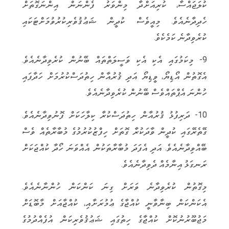
ކުލަޖައްސާ، ކުރިއަށްދާ މިންވަރު ފެންނަން އިންނަގޮތަށް
ހެދިދާނެއެވެ. މިއީވެސް ކުދީން ޝަޢުޤުވެރިކުރުވުމަށްޓަކައި
ކުރެވިދާނެ ކަމެކެވެ.
9- މިކަމުގައި އެކި އެކި ވަސީލަތްތައް ބޭނުން ކުރެވިދާނެއެވެ.
އެގޮތުން އޯޑިޔޯ، ވީޑިޔޯ އަދި ޤުރުއާން ހިތުދަސްކުރުމަށް ހަދާފައި
ހުންނަ އެޕްތައްވެސް ބޭނުން ކުރެވިދާނެއެވެ.
10- ދަރިފުޅު ޤުރުއާން ހިތުދަސްކުރާ ކިލާހަކަށް ފޮނުވިދާނެއެވެ.
ގޭތެރޭގައި ކުދީން ވާދަކުރާ ގޮތަށް ހިފްޒުކުރުމުގެ މުބާރާތެއް ވެސް
ބޭއްވިދާނެއެވެ. އަދި އެފަދަ މުބާރާތަކުން އެއްވަނަ ހޯދާ ކުއްޖަކަށް
ރަނގަޅު އިނާމެއް ދެވިދާނެއެވެ.
މިގޮތުން ކުރެވިދާނެ ވަރަށް ގިނަ ކަންކަން ހުންނާނެއެވެ.
އެކަންކަން ބިނާވާނީ ކުއްޖާގެ ޢުމުރަށާއި، ކުއްޖާއަށް މާބޮޑަށް
މަޖުބޫރުނުކޮށް ކުއްޖާގެ ހިތުގައި ޝަޢުޤުވެރިކަން އުފެއްދުމުގެ