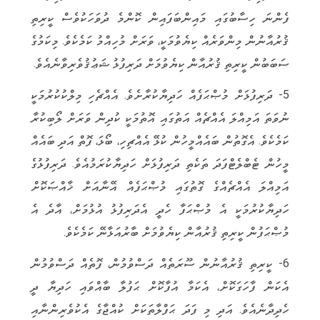
ފެންނަ ހިސާބުގައި މައިންބަފައިން ކޮންމެ ދުވަހަކުވެސް ކީރިތި
ޤުރުއާނުން މިންވަރެއް ކިޔެވުމަކީ، ވަރަށް މުހިއްމު ކަމެކެވެ. މިކަމުގެ
ސަބަބުން ކީރިތި ޤުރުއާން ކިޔެވުމަށް ދަރިފުޅު ޝަޢުޤުވެރިވާނެއެވެ.
5- ދަރިފުޅަށް މުޞްޙަފެއް ހަދިޔާކުރާށެވެ. އެއްޗެހި މިލްކުކުރުމަކީ
ނުވަތަ އަމިއްލަ އެއްޗެއް އަތުގައި އޮތުމަކީ ކުދިން ވަރަށް ލޯބިކުރާ
ކަމެކެވެ. އެގޮތުން ބައެއްމީހުން ކުޅޭ އެއްޗިހި، ބޯޅަ، ފޮތް އަދި ބައެއް
މީހުން ޓެބްލެޓްފަދަ ތަކެތި ދަރިފުޅަށް ހަދިޔާކުރަމުއެވެ. ދަރިފުޅުގެ
އަމިއްލަ އެއްޗެއްގެ ގޮތުގައި މުޞްޙަފެއް އޭނާއަށް ޚާއްޞަކޮށް
ހަދިޔާކުރުމަކީ އެ މުޞްޙަފާ ހެދީ އެދަރިފުޅު އުޅުމަށް، އާދެ އެ
މުޞްޙަފުން ކީރިތި ޤުރުއާން ކިޔެވުމަށް ބާރުއަޅާނޭ ކަމެކެވެ.
6- ކީރިތި ޤުރުއާނުން ސޫރަތެއް ދަސްވުމުން، ފޮތެއް ދަސްވުމުން
އެކަން ފާހަގަކޮށް، އެކަމާ އުފާކޮށް ޙަފުލާ ބާއްވައި ހަދިޔާ ދީ
ހެދިދާނެއެވެ. އަދި މި ފަދަ ޙަފްލާތަކަށް ކުއްޖާގެ އެކުވެރިންނާއި