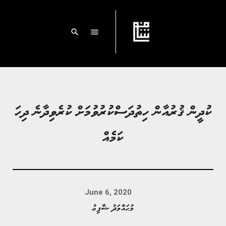
search
menu
ކުދީން ޤުރުއާން ހިތުދަސްކުރުވުމަށް ކުރެވިދާނެ ދިހަ
ކަމެއް
June 6, 2020
މުޙައްމަދު ޝާފިޢު