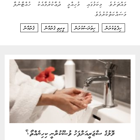
މައްޗަށެވެ. މިކަމުގައި މުހިއްމީ ދުޢާކުރުމާއެކު ހުއްޓާނުލާ
މަސައްކަތްކުރުމެވެ.
ހިފްޒުކުރުން
ހިތުދަސްކުރުން
ކީރިތި ޤުރްއާން
ޤުރްއާން
ލޮލުގެ ސާޖަރީއަށްފަހު ވުޟޫކުރާނީ ކިހިނެއްތޯ؟