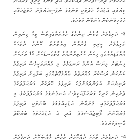
އަހާކަމަށް ދިރާސާތަކުން ދައްކައެވެ. އަދި މަންމަ ކީރިތި ޤުރުއާން
ކިޔަވައި އަޑުއަހާ ހެދުމަކީ މަންމަގެ ނަފްސިއްޔަތަށް ހަމަޖެހުމާއި
ހަމަހިމޭންކަން ގެނުވާނޭ ކަމެކެވެ.
3- ދަރިފުޅަށް ގާތުން ދިނުމުގެ މުއްދަތުގައިވެސް ވީހާ ގިނައިން
ދަރިފުޅަށް ކީރިތި ޤުރުއާން އިއްވާށެވެ. ކޮންމެ ދުވަހަކު
އެއްގަޑިއެއްގައި މިކަން ކުރެވިދާނެއެވެ. ގާތްގަނޑަކަށް 15 ވަރަކަށް
މިނެޓަށް ވިޔަސް އެންމެ ރަނގަޅެވެ. މި މުއްދަތަކީވެސް ދަރިފުޅު
ކަންކަން ދަސްކުރާ މުއްދަތެވެ. ޢާއްމުގޮތެއްގައި ބަލާއިރު ދަރިފުޅު
ދުނިޔެއަށް އުފަންވުމަށްފަހު ދަރިފުޅު ހޭދަކުރާ މަރުޙަލާތަކުގެ
ތެރެއިން ހުރިހާ މަރުޙަލާއަކީވެސް އުނގެނުމުގެ މަރުޙަލާތަކެވެ. މި
މަރުޙަލާތަކުގައި ޤުރުއާން އަޑުއިއްވުމުގެ ބޭނުމަކީ ދަރިފުޅު
ޤުރުއާނަށް ލޯބިޖެއްސުމެވެ. އަދި އެ އަޑުއެހުމުގެ ބަރަކާތް
ޙާޞިލްކުރުމެވެ.
4- ދަރިފުޅަށް ވާހަކަ ދެއްކޭވަރު ވުމުން، ޚާއްޞަކޮށް ދަރިފުޅަށް