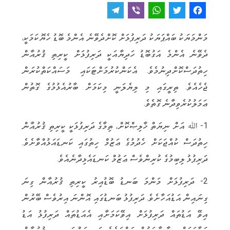
T
V
W
T
F
e
i
h
w
a
މަންމަޔަކު ބައްޕަޔަކު ދަރިފުޅަށް ކޮށްދެވޭނެ އެންމެ ބޮޑު ހެޔޮކަމަކީ،
l
b
a
it
c
ދެވޭނެ އެންމެ އަގުބޮޑު ހަދިޔާއަކީ ދަރިފުޅަށް ކީރިތި ޤުރުއާން
e
e
t
t
e
ހިތުދަސްކޮށްދިނުމެވެ. އެކަންކުރުމަށްޓަކައި މަސައްކަތްކުރަން
g
r
s
e
b
ޖެހެއެވެ. ތިރީގައި މި ލިޔެލަނީ މިކަމަށް ބާރުއެޅުމުގެ ގޮތުން
r
A
r
o
ޢަމަލުކުރެވިދާނެ ގޮތެވެ.
a
p
o
m
p
k
1- ﷲ އަށް ނިޔަތް ޚާލިޞްކޮށް، ތިމާގެ ދަރިފުޅަކީ ކީރިތި ޤުރުއާން
ހިތުދަސް ކުއްޖަކަށް ހެދުމުގެ ޢަޒުމް ހިތުގައި ކަނޑައަޅުއްވާށެވެ.
ދަރިފުޅު ލިބިމުގެ ކުރިންވެސް ޢަޒުމް ކަނޑައެޅިދާނެއެވެ.
2- ދަރިފުޅަށް މަންމަ ބަނޑު ބޮޑުއިރު ކީރިތި ޤުރުއާން ގިނަ
ގިނައިން އަޑުއަހާށެވެ. ދަރިފުޅު ބަނޑުގައި އޮންނަ އިރުވެސް ބޭރުން
އިވޭ އަޑުތައް ދަރިފުޅަށް އިވޭކަމަށާއި އެއަޑުތައް ދަރިފުޅު އަޑު