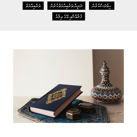
ހިތުދަސްކުރުން
ދަރީން ތަރުބިއްޔަތުކުރުން
ތަރުބިއްޔަތު
ޤުރްއާނާއި އޭގެ ޢިލްމު