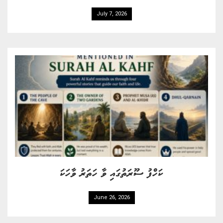
July 7, 2026
ކަހްފު ސޫރަތުގައި ވާ ހަތަރު ވާހަކަ
June 26, 2026