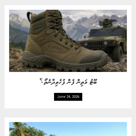
ބޫޓު މަތިން ފެން ފުހެވިދާނެތޯ؟
June 24, 2026