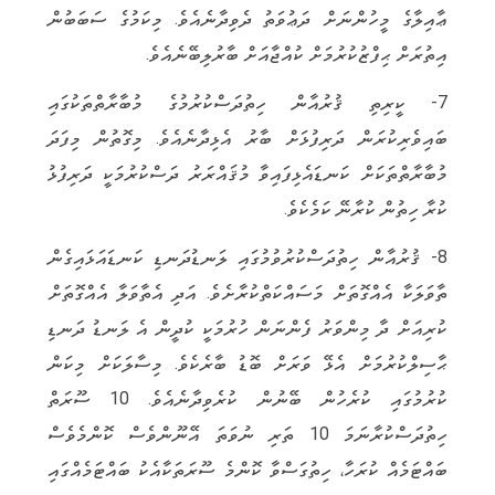
ޢާއިލާގެ މީހުންނަށް ދަޢުވަތު ދެވިދާނެއެވެ. މިކަމުގެ ސަބަބުން
އިތުރަށް ޙިފްޒުކުރުމަށް ކުއްޖާއަށް ބާރުލިބޭނެއެވެ.
7- ކީރިތި ޤުރުއާން ހިތުދަސްކުރުމުގެ މުބާރާތްތަކުގައި
ބައިވެރިކުރަން ދަރިފުޅަށް ބާރު އެޅިދާނެއެވެ. މިގޮތުން މިފަދަ
މުބާރާތްތަކަށް ކަނޑައެޅިފައިވާ މުޤައްރަރު ދަސްކުރުމަކީ ދަރިފުޅު
ކުރާ ހިތުން ކުރާނޭ ކަމެކެވެ.
8- ޤުރުއާން ހިތުދަސްކުރުވުމުގައި ލަނޑުދަނޑި ކަނޑައަޅައިގެން
ތާވަލަކާ އެއްގޮތަށް މަސައްކަތްކުރާށެވެ. އަދި އެތާވަލާ އެއްގޮތަށް
ކުރިއަށް ދާ މިންވަރު ފެންނަން ހުރުމަކީ ކުދީން އެ ލަނޑު ދަނޑި
ޙާސިލްކުރުމަށް އެޅޭ ވަރަށް ބޮޑު ބާރެކެވެ. މިސާލަކަށް މިކަން
ކުރުމުގައި ކުރެހުން ބޭނުން ކުރެވިދާނެއެވެ. 10 ސޫރަތް
ހިތުދަސްކުރާނަމަ 10 ތަރި ނުވަތަ އޭނޫންވެސް ކޮންމެވެސް
ބައްޓަމެއް ކުރަހާ، ހިތުގަސްވާ ކޮންމެ ސޫރަތަކާއެކު ބައްޓަމެއްގައި