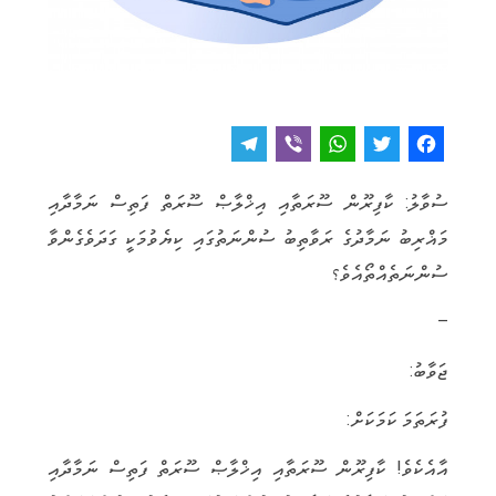
T
V
W
T
F
e
i
h
w
a
ސުވާލު: ކާފިރޫން ސޫރަތާއި އިޚްލާޞް ސޫރަތް ފަތިސް ނަމާދާއި
l
b
a
it
c
މަޣްރިބު ނަމާދުގެ ރަވާތިބު ސުންނަތުގައި ކިޔެވުމަކީ ގަދަވެގެންވާ
e
e
t
t
e
ސުންނަތެއްތޯއެވެ؟
g
r
s
e
b
r
A
r
o
–
a
p
o
ޖަވާބު:
m
p
k
ފުރަތަމަ ކަމަކަށް:
އާއެކެވެ! ކާފިރޫން ސޫރަތާއި އިޚްލާޞް ސޫރަތް ފަތިސް ނަމާދާއި