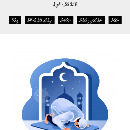
މުޙައްމަދު ޝާފިޢު
ނަމާދު
ނަމާދުގައި ކިޔެވުން
އަޅުކަން
ފިޤްހާއި އޭގެ އުޞޫލު
ފިޤްހު