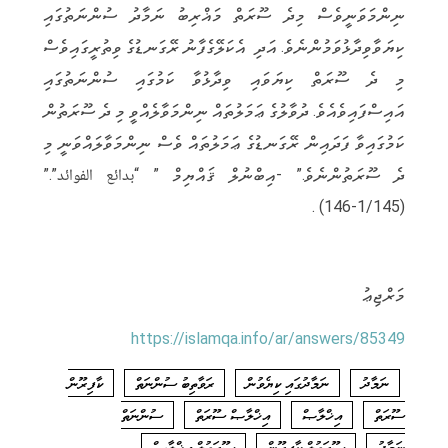
ނިންމަވަނީވެސް މިދެ ސޫރަތް މަޣްރިބު ނަމާދު ސުންނަތުގައި
ކިޔަވާވިދާޅުވަމުންނެވެ. އަދި އެކަލޭގެފާނު ރޭގަނޑުގެ ވިތުރީގައިވެސް
މި ދެ ސޫރަތް ކިޔަވައި ވިދާޅުވާ ކަމުގައި ސުންނަތުގައި
އައިސްފައިވެއެވެ. ދުވާލުގެ ޢަމަލުތައް ނިންމަވާލެއްވީ މި ދެ ސޫރަތުން
ކަމުގައިވާ ފަދައިން ރޭގަނޑުގެ ޢަމަލުތައް ވެސް ނިންމަވާލައްވަނީ މި
ދެ ސޫރަތުންނެވެ.” -އިބްނުލް ޤައްޔިމް ” “بدائع الفوائد”.”
(1/145-146) .
މަރްޖިޢު
https://islamqa.info/ar/answers/85349
ނަމާދު
ނަމާދުގައި ކިޔެވުން
ރަވާތިބު ސުންނަތް
ކާފިރޫން
ސޫރަތް
އިޚްލާޞް
އިޚްލާޞް ސޫރަތް
ސުންނަތް
ނަމާދު
ސޫރަތުލް ކާފިރޫން
ސޫރަތުލް އިޚްލާޞް