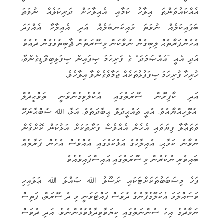
އެއްކައުވަންތަ އިލާހު ކަމާއި އެއިލާހަށް ދަރިކަލެއް ނުވަތަ
ބަފައިކަލެއް ނުވަތަ މައިކަނބަލެއް އަދި އެއިލާހާ އެއްފަދަ
އެހެންފަރާތެއް ލިބިގެން ނުވާކަން މިސޫރަތުން ޘާބިތުވެގެން ދެއެވެ.
އަދި އެއީ “އައްޞަމަދު” ގެ ފުރިހަމަ ޞިފައިން ޞިފަލިބިވޮޑިގެންވާ،
ހުރިހާ ފުރިހަމަ ޞިފަފުޅުތަކެއް ޖަމާވެގެންވާ އިލާހެވެ.
އަދި ކާފިރޫން ސޫރަތުގައި އެކުލެވިގެންވަނީ ތަވްޙީދުލް
އުލޫހިއްޔާއެވެ. އެއީ ތައުޙީދުލް ޢިބާދަތެވެ. އަޅާ، ﷲ ސުބްޙާނަހޫ
ވަތަޢާލާ ފިޔަވައި އެހެން އެއްވެސް ފަރާތަކަށް އަޅުކަން ކޮށްގެން
ނުވާނެ ކަމާއި، އެއިލާހުގެ އަޅުކަމުގައި އެއްވެސް އެހެން ފަރާތެއް
ބައިވެރި ނުކުރުން މި ސޫރަތުގައި އައިސްފައިވެއެވެ.
ފަހެ މިސަބަބުތަކަށްޓަކައި ރަސޫލު ﷲ ޞައްލަ ﷲ ޢަލައިހި
ވަސައްލަމަ އެކަލޭގެފާނުގެ ދުވަސް ފައްޓަވަނީ މި ދެ ސޫރަތް، ފަތިސް
ނަމާދުގެ އިހު ސުންނަތުގައި ކިޔަވާވިދާޅުވުމުންނެވެ. އަދި ދުވަސް