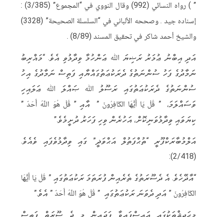
” ) رواه النسائي (992) وقال النووي في “المجموع” (3/385) :
إسناده جيد . وصححه الألباني في “السلسلة الصحيحة” (3328)
والشيخ أحمد شاكر في تحقيق المسند (8/89) .
އަދި އިބްނު ޢުމަރު ރަޟިޔަ ﷲ ޢަންހުމާ ވިދާޅުވި އެވެ. “މަޣްރިބު
ނަމާދުގެ ފަހު ސުންނަތުގެ ދެރަކުޢަތުގައްޔާއި ފަތިސް ނަމާދުގެ އިހު
ސުންނަތުގެ ދެރަކުޢަތުގައި ރަސޫލު ﷲ ޞައްލަ ﷲ ޢަލައިހި
ވަސައްލަމަ، ” قُلْ يَا أَيُّهَا الكَافِرُونَ ” އާއި ” قُلْ هُوَ اللَّهُ أَحَدٌ ”
ކިޔަވައި ވިދާޅުވަނިކޮށް، އަހުރެން ވިހި ފަހަރު ދުށީމެވެ.”
އަލްމުބާރަކްފޫރީ “ތުޙްފަތުލް އަޙްވަޛީ” ގައި ވިދާޅުވެފައި ވެއެވެ.
(2/418):
“އާދޭހެވެ. އެ ދެސޫރަތުގެ ތެރެއިން ފުރަތަމަ ރަކުޢަތުގައި ” قُلْ يَا أَيُّهَا
الكَافِرُونَ ” އަދި ދެވަނަ ރަކުޢަތުގައި ” قُلْ هُوَ اللَّهُ أَحَدٌ ” އެވެ.”
މިޙަދީޘްތަކުގައި އައިސްފައިވާ ފަދައިން މި ދެ ސޫރަތް ފަތިސް