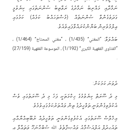
ނަމާދާއި މަޣްރިބު ނަމާދުގެ ރަވާތިބު ސުންނަތުގައި ކިޔެވުމީ
ގަދަވެގެންވާ ސުންނަތެއް (މުސްތަޙައްބު ކަމެއް) ކަމުގައި
ޢިލްމުވެރިން ބަޔާންކުރައްވާފައިވެއެވެ.
ބައްލަވާ: “المغني” (1/435) ، “مغني المحتاج” (1/464) ،
“الفتاوى الفقهية الكبرى” (1/192) ، الموسوعة الفقهية (27/159)
.
ދެވަނަ ކަމަކަށް:
މި ދެ ސޫރަތް ކިޔެވުމުގެ ޙިކްމަތަކީ، ފަހެ މި ދެ ސޫރަތުގައި ވެސް
އެކުލެވިގެންވަނީ ތަވްޙީދުގެ ތިން ވައްތަރުކަމުގައިވުމެވެ.
އިޚްލާޞް ސޫރަތުގައި އެކުލެވިގެންވަނީ ތަވްޙީދުއް ރުބޫބިއްޔާއާއި
ތައުޙީދުލް އަލްއަސްމާއު ވައްޞިފާތެވެ. ﷲ ސުބްޙާނަހޫ ވަތަޢާލާ އީ