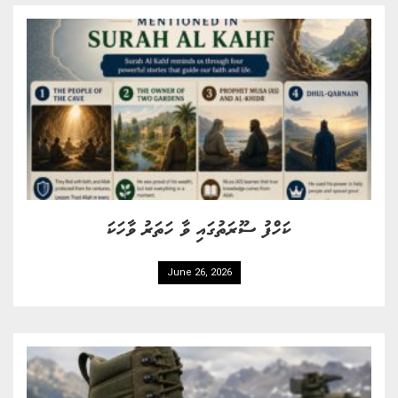
ކަހްފު ސޫރަތުގައި ވާ ހަތަރު ވާހަކަ
June 26, 2026