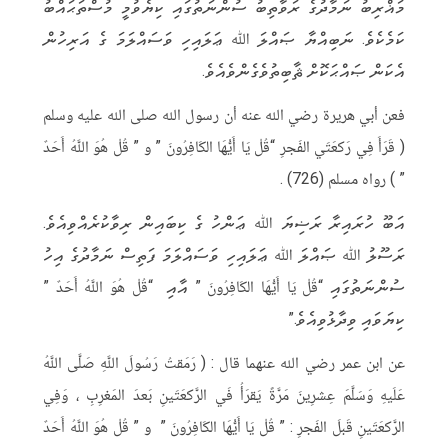
މަޣްރިބު ނަމާދުގެ ރަވާތިބު ސުންނަތުގައި ކިޔެވުމީ މުސްތަޙައްބު
ކަމެކެވެ. ނަބިއްޔާ ޞައްލަ ﷲ ޢަލައިހި ވަސައްލަމަ ގެ އަރިހުން
އެކަން ޞައްޙަކޮށް ޘާބިތުވެގެންވެއެވެ.
فعن أبي هريرة رضي الله عنه أن رسول الله صلى الله عليه وسلم
( قَرَأَ فِي رَكعَتَي الفَجرِ “قُلْ يَا أَيُّهَا الكَافِرُونَ ” و ” قُلْ هُوَ اللَّهُ أَحَدٌ
” ) رواه مسلم (726) .
އަބޫ ހުރައިރާ ރަޟިޔަ ﷲ ޢަންހު ގެ ކިބައިން ރިވާކުރެއްވިއެވެ.
ރަސޫލު ﷲ ޞައްލަ ﷲ ޢަލައިހި ވަސައްލަމަ ފަތިސް ނަމާދުގެ އިހު
ސުންނަތުގައި “قُلْ يَا أَيُّهَا الكَافِرُونَ ” އާއި “قُلْ هُوَ اللَّهُ أَحَدٌ ”
ކިޔަވައި ވިދާޅުވިއެވެ.”
عن ابن عمر رضي الله عنهما قال : ( رَمَقتُ رَسُولَ اللَّهِ صَلَّى اللَّهُ
عَلَيهِ وَسَلَّمَ عِشرِينَ مَرَّةً يَقرَأُ فَي الرَّكعَتَينِ بَعدَ المَغرِبِ ، وَفِي
الرَّكعَتَينِ قَبلَ الفَجرِ : ” قُلْ يَا أَيُّهَا الكَافِرُونَ ” و ” قُلْ هُوَ اللَّهُ أَحَدٌ