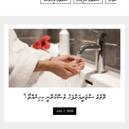
ލޮލުގެ ސާޖަރީއަށްފަހު ވުޟޫކުރާނީ ކިހިނެއްތޯ؟
July 7, 2026