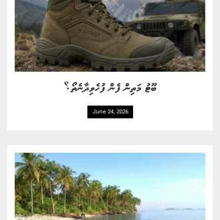
ބޫޓު މަތިން ފެން ފުހެވިދާނެތޯ؟
June 24, 2026