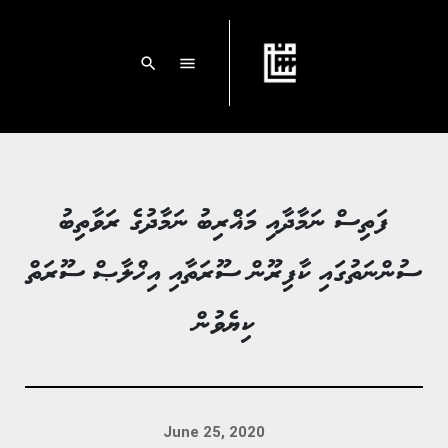
search
menu
ފަތިސް ނަމާދާއި މަޣްރިބު ނަމާދުގެ ރަވާތިބު
ސުންނަތުގައި ކާފިރޫން ސޫރަތާއި އިޚްލާޞް ސޫރަތް
ކިޔެވުން
June 25, 2020