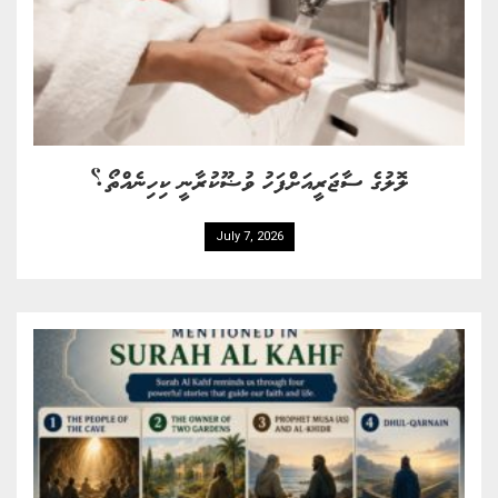
ލޮލުގެ ސާޖަރީއަށްފަހު ވުޟޫކުރާނީ ކިހިނެއްތޯ؟
July 7, 2026