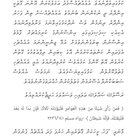
ކަމުގައިވެދާނެއެވެ. އެއެއްޗެއްސާމެދު ޢަމަލުކުރަން އޮންނަ ގޮތަކީ
އިންޛާރު ދީ ނުކުންނަން ބުނުމެވެ. އެއެއްޗެއްސަށް ތިން ފަހަރު
އިންޛާރު ދިނުމުން ‏‏ވެސް ނުދާކަމުގައިވާނަމަ މަރާލެވިދާނެއެވެ.
އެކިއެކި ސިފަސިފައިގައި އިންސާނުންގެ ކުރިމައްޗަށް ފާޅުވެ
އިންސާނުން ބިރުގެންނެވުމަށް ‏‏އުޅޭ ޖިންނީންނަމަ އެއެއްޗެހި
އެފަދައިން ކަންތައްކުރުމުން އޭގެ ކިބައިން ދިފާޢުވުމުގެ ގޮތުން
ކުރެވެން އޮތް ކޮންމެ ކަމެއްވެސް ‏‏ކުރެވިދާނެއެވެ. އެއީ އެއެއްޗެހި
ޤަތުލުކޮށްލުން ކަމުގައިވިޔަސްމެއެވެ. ނަމަވެސް އެއްވެސް
ސަބަބަކާނުލާ އެސޮރުމެން ޤަތުލުކުރުން ‏‏ހުއްދަވެގެންނުވެއެވެ.
ރަސޫލުﷲ ޞައްލަﷲ ޢަލައިހި ވަސައްލަމަ ޙަދީޘްކުރެއްވިއެވެ.
﴿ فَمَنْ رَأَى شَيْئًا مِنْ هَذِهِ الْعَوَامِرِ فَلْيُؤْذِنْهُ ثَلَاثًا، فَإِنْ بَدَا لَهُ بَعْدُ
فَلْيَقْتُلْهُ، فَإِنَّهُ ‏شَيْطَانٌ ﴾ -رواه مسلم ٢٢٣٦/١٤١
‏މާނައީ: “ފަހެ، މީހަކަށް ގޭތެރެއިން ހަރުފަ ފަދަ އެއްޗެއް ފެނުމުން