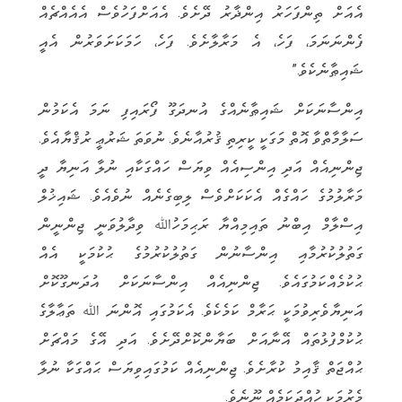
އެއަށް ތިންފަހަރު އިންޛާރު ދޭށެވެ. އެއަށްފަހުވެސް އެއެއްޗެއް
‏‏ފެންނަނަމަ، ފަހެ، އެ މަރާލާށެވެ. ފަހެ، ހަމަކަށަވަރުން އެއީ
ޝައިޠާނެކެވެ‏‎.”
‏އިންސާނަކަށް ޝައިޠާނެއްގެ އުނދަގޫ ފޯރައިފި ނަމަ އެކަމުން
ސަލާމާތްވާ އޮތް މަގަކީ ކީރިތި ޤުރުއާނެވެ. ނުވަތަ ޝަރުޢީ ރުޤްޔާއެވެ.
‏‏ޖިންނިއެއް އަދި އިންސިއެއް ވިޔަސް ހައްގަކާއި ނުލާ އަނިޔާ ދީ
މަރާލުމުގެ ހައްގެއް އެކަކަށްވެސް ލިބިގެނެއް ނުވެއެވެ. ޝައިޚުލް
އިސްލާމް އިބްނު ‏‏ތައިމިއްޔާ ރަޙިމަހުﷲ ވިދާލުވަނީ ޖިންނީން
ގަތުލުކުރުމާއި އިންސާނުން ގަތުލުކުރުމުގެ ޙުކުމަކީ އެއް
ޙުކުމެއްކަމުގައެވެ. ޖިންނިއެއް ‏‏އިންސާނަކަށް އުދަނގޫކޮށް
އަނިޔާވެރިވުމަކީ ޙަރާމް ކަމެކެވެ. އެކަމުގައި އޮންނަ ﷲ ތަޢާލާގެ
ޙުކުމްފުޅުތައް އޭނާއަށް ބަޔާންކޮށްދޭށެވެ. ‏‏އަދި އޭގެ މައްޗަށް
ޙުއްޖަތް ޤާއިމު ކުރާށެވެ. ޖިންނިއެއް ކަމުގައިވިޔަސް ޙައްގަކާ ނުލާ
މެރުމަކީ ހުއްދަކަމެއް ނޫނެވެ.‏