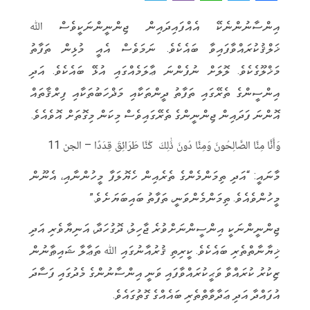
e
i
h
w
a
އިންސާނުންނެކޭ އެއްފައިދައިން ޖިންނީންނަކީވެސް ﷲ
l
b
a
it
c
ޚަލްޤުކުރައްވާފައިވާ ބައެކެވެ. ނަމަވެސް އެއީ މުޅިން ތަފާތު
e
e
t
t
e
މަޚްލޫގެކެވެ. ލޮލަށް ނުފެންނަ ޢާލަމެއްގައި އުޅޭ ބައެކެވެ. އަދި
g
r
s
e
b
އިންސީންގެ ތެރޭގައި ތަފާތު ދީންތަކާއި މަޛްހަބުތަކާއި ފިރްޤާތައް
r
A
r
o
އޮންނަ ފަދައިން ޖިންނީންގެ ތެރޭގައިވެސް މިކަން މިގޮތަށް އޮވެއެވެ.
a
p
o
m
p
k
وَأَنَّا مِنَّا الصَّالِحُونَ وَمِنَّا دُونَ ذَٰلِكَ كُنَّا طَرَائِقَ قِدَدًا – الجن 11
މާނައީ: “އަދި ތިމަންމެންގެ ތެރެއިން ހެޔޮލަފާ މީހުންނާއި، އެނޫން
މީހުންވެއެވެ. ތިމަންމެންވަނީ، ތަފާތު ބައިބަޔަށެވެ.”
‏‏ޖިންނީންނަކީ އިންސީންނަށްވުރެ ޖާހިލު، ދޮގުހަދާ، އަނިޔާވެރި އަދި
ޚިޔާނާތްތެރި ބައެކެވެ. ކީރިތި ޤުރުއާނުގައި ﷲ ތަޢާލާ ޝައިޠާނުން
‏‏ޒިކުރު ކުރައްވާ ވަޙީކުރައްވާފައި ވަނީ އިންސާނުންގެ މެދުގައި ފަސާދަ
އުފައްދާ އަދި ޢަދާވާތްތެރި ބައެއްގެ ގޮތުގައެވެ. ‏