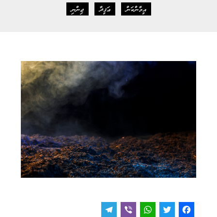
އީމާންކަން
ޢަޤީދާ
ޖިންނި
T
V
W
T
F