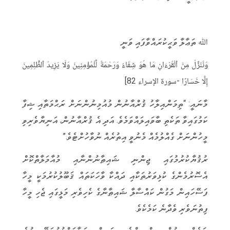
‏ ‏
ﷲ ތަޢާލާ ވަޙީކުރައްވާފައި ވަނީ
وَنُنَزِّلُ مِنَ ٱلْقُرْءَانِ مَا هُوَ شِفَاءٌ وَرَحْمَةٌ لِّلْمُؤْمِنِينَ وَلَا يَزِيدُ ٱلظَّٰلِمِينَ
إِلَّا خَسَارًا -سورة الإسراء 82]
‏މާނައީ: “ތިމަންއިލާހު ޤުރްއާނުން މުއުމިނުންނަށް ރަޙްމަތާއި ޝިފާ
ކަމުގައިވާ ތަކެތި ބާވައިލައްވަމެވެ. އަދި އެ ޤުރްއާނުން، އަނިޔާވެރިވި
މީހުންނަށް ގެއްލުމެއް މެނުވީ އިތުރެއް ނުވާހުށްޓެވެ.”
‏ރުޤުޔާކުރުމުގައި ޖިންނި ޝައިޠާނުންނާއި މުއާމަލާތްކޮށް
އެސޮރުމެންގެ ކުޅިވަރުތަކާއި ދައްކާ ވާހަކަތައް ޤަބޫލުކުރުމަކީ މީހާ
ފަސޭހައިން ‏‏މަގުން ކައްސާލާ ޝައިޠާނާގެ ކެހިވެރި މަޅީގައި ޖެހި މީހާ
ފިތުނަވެރި ވެދާނެ ކަމެކެވެ. ‏