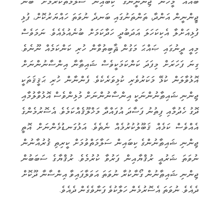
‏ބައެއް މީހުން ޖިންނީންގެ ކިބައިން ސަލާމަތްކުރުމަށޭ ބުނެ
ޖީންނީން އަންދާ، ތަންތަނުގައި ބަނދެ ނުވަތަ ހައްޔަރުކޮށް، ފުޅި
‏‏ފުޅިއަށްލާ ‏‏އެކިކަހަލަ އަދަބުދީ ހަދާކަމަށް ބުނެއުޅެއެވެ. ނަމަވެސް
މިއީ ދީނުގައި ޞައްޙަ މަގުން ޘާބިތުވާން ހުރި ކަންކަމެއް ‏‏ނޫނެވެ.
ގިނަ ފަހަރަށް ‏‏މިފަދަ ކަންކަމަކީވެސް ޝައިޠާނާ އިންސާނުންނަށް
އޮޅުވާލަން ކުޅޭ މަކަރުވެރި ކުޅިވަރެކެވެ. ފެންނާން ހުރި ޙަޤީޤަތަކީ
ޖިންނި ޝައިޠާނުންނަކީ ‏‏އިންސާނުންނަށް މުޅިންވެސް އޮޅުވާލުމާއި
ދޮގު ހެދުމާއި ފިތުނު ފަސާދަ އުފައްދާ މަޚްލޫޤެއްކަމެވެ. އެސޮރުމެންގެ
އެއްވެސް ކަމެއް ‏‏ޤަބޫލުކުރުމެއް ނެތެވެ. އަޅުގަނޑުމެންނަށް އޮތީ
ޖިންނި ޝައިޠާނުންގެ ކިބައިން ސަލާމަތްވުމަށް ކީރިތި ޤުރުއާނުން
ނުވަތަ ޝަރުޢީ ‏‏ރުޤްޔާއިން ފަރުވާ ކުރުމެވެ. ރުޤްޔާގެ ސަބަބުން
ޖިންނި ޝައިޠާނުން ގޯނާކުރާ ނުވަތަ އަވަލާފައިވާ އިންސާނާ ދޫކޮށް
ދެއެވެ. ނުވަތަ ‏‏އެސޮރުމެން ހަލާކުވެ ފަނާވެގެން ދެއެވެ. ‏