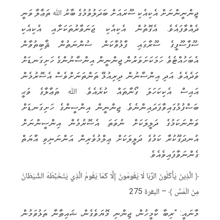
‏ޖިންނީންނަށް އެކިއެކި ސޫރައަށް ބަދަލުވުމުގެ ބާރު ﷲ ތަޢާލާ ވަނީ
ދެއްވާފައެވެ. އެގޮތުން އެކިއެކި ޖަނަވާރުތަކަށާއި އެކިއެކި
‏‏ސޫފާސޫފީގެ ސޫރާގައި ފާޅުވާކަން ސުންނަތުން ޘާބިތުވާން
އެބަހުއްޓެވެ. ހަމަކަށަވަރުން ޖިންނީން އިންސާނުންގެ ހަށިގަނޑަށް
ވަދެއެވެ. ‏‏އަދި އިންސާނުން ދިރިއުޅޭ ތަންތަނަށްވެސް އެސޮރުމެން
އައިސް އެކިކަހަލަ ގޯނާތައް ކުރެއެވެ. ﷲ ތަޢާލާގެ ވަޙީ
‏‏ބަސްފުޅުގައިވާފަދައިންނެވެ. ޖިންނީން އިންސީންގެ ހަށިގަނޑަށް
ވަންނަކަމުގެ ދަލީލަކަށް ނުވަތަ އެސޮރުމެން އިންސީންނަށް
އުނދަގޫކުރާ ކަމުގެ ދަލީލަކަށް ޢިލްމުވެރިން އަންނަނިވި އާޔަތް
ގެންނަވާފައިވެއެވެ.
﴿ الَّذِينَ يَأْكُلُونَ الرِّبَا لَا يَقُومُونَ إِلَّا كَمَا يَقُومُ الَّذِي يَتَخَبَّطُهُ الشَّيْطَانُ
مِنَ الْمَسِّ ﴾ – البقرة 275
‏މާނައީ: “ރިބާ ކާމީހުން، ޖިންނި މޮޔަވެގެން، ޝައިޠާނާ ތަޅުވަމުން