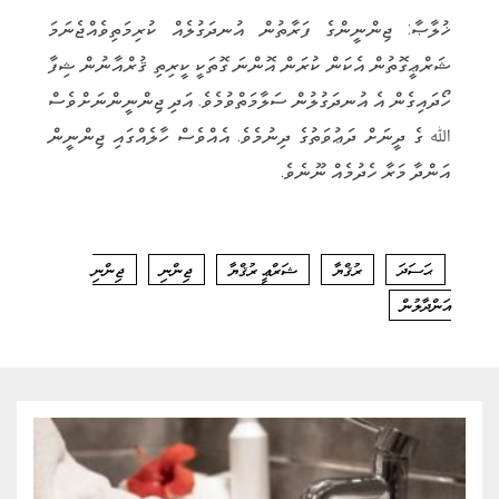
ޚުލާޞާ: ޖިންނީންގެ ފަރާތުން އުނދަގުލެއް ކުރިމަތިވެއްޖެނަމަ
ޝަރްޢީގޮތުން އެކަން ކުރަން އޮންނަ ގޮތަކީ ކީރިތި ޤުރްއާނުން ޝިފާ
ހޯދައިގެން އެ އުނދަގުލުން ސަލާމަތްވުމެވެ. އަދި ޖިންނީންނަށްވެސް
ﷲ ގެ ދީނަށް ދަޢުވަތުގެ ދިނުމެވެ. އެއްވެސް ހާލެއްގައި ޖިންނީން
އަންދާ މަރާ ހެދުމެއް ނޫނެވެ.
ޙަސަދަ
ރުޤްޔާ
ޝަރްޢީ ރުޤްޔާ
ޖިންނި
ޖިންނި
އަންދާލުން