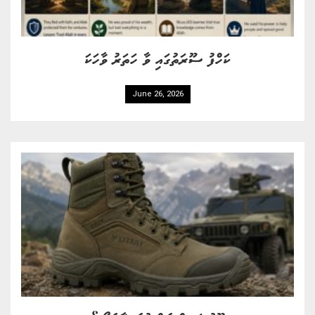
ކަހްފު ސޫރަތުގައި ވާ ހަތަރު ވާހަކަ
June 26, 2026