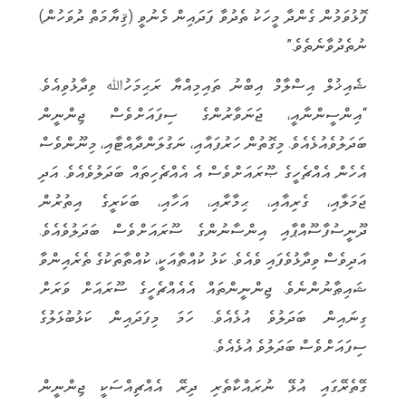
ފޮޅުވަމުން ގެންދާ މީހަކު ތެދުވާ ފަދައިން މެނުވީ (ޤިޔާމަތް ދުވަހުން)
‏‏ނުތެދުވާނެތެވެ.”
‏ޝެއިޚުލް އިސްލާމް އިބްނު ތައިމިއްޔާ ރަޙިމަހުﷲ ވިދާޅުވިއެވެ.
“އިންސީންނާއީ، ޖަނަވާރުންގެ ސިފައަށްވެސް ޖިންނީން
‏‏ބަދަލުވެއުޅެއެވެ. މިގޮތުން ހަރުފައާއި، ނަގުލަންދާއްޓާއި، މިނޫންވެސް
އެހެން އެއްޗެހީގެ ޞޫރައަށްވެސް އެ އެއްޗެހިތައް ބަދަލުވެއެވެ. އަދި
‏‏ޖަމަލާއި، ގެރިއާއި، ޙިމާރާއި، އަހާއި، ބަކަރީގެ އިތުރުން
ދޫނީސުފާސޫއްޕާއި އިންސާނުންގެ ސޫރައަށްވެސް ބަދަލުވެއެވެ.
އަދިވެސް ‏‏ވިދާޅުވެފައި ވެއެވެ. ކަޅު ކުއްތާއަކީ، ކުއްތާތަކުގެ ތެރެއިންވާ
ޝައިޠާނުންނެވެ. ޖިންނީންތައް އެއެއްޗެހީގެ ސޫރައަށް ވަރަށް
ގިނައިން ‏‏ބަދަލުވެ އުޅެއެވެ. ހަމަ މިފަދައިން ކަޅުބުޅަލުގެ
ސިފައަށްވެސް ބަދަލުވެ އުޅެއެވެ.‏
‏ގޭތެރޭގައި އުޅޭ ނުރައްކާތެރި ދިރޭ އެއްޗިއްސަކީ ޖިންނީން