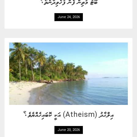
ބޫޓު މަތިން ފެން ފުހެވިދާނެތޯ؟
June 24, 2026
އިލްޙާދު (Atheism) އަކީ ކޮބައިހެއްޔެވެ؟
June 20, 2026