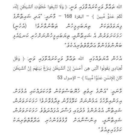
ﷲ ތަޢާލާ ވަޙީކުރައްވާފައި ވަނީ: ﴿ وَلَا تَتَّبِعُوا خُطُوَٰتِ ٱلشَّيْطَٰنِ إِنَّهُۥ
لَكُمْ عَدُوٌّ مُّبِينٌ ﴾ – البقرة 168 – މާނައީ: “އަދި ޝައިޠާނާގެ
‏‏ފިޔަވަޅުތަކަށް ތިޔަބައިމީހުން ތަބާނުވާށެވެ! (އެހެނީ)
ހަމަކަށަވަރުން އެ ޝައިޠާނާއީ، ތިޔަބައިމީހުންނަށްހުރި ކަނޑައެޅި
‏‏ބަޔާންވެގެންވާ ޢަދާވާތްތެރިއެކެވެ.‏”
‏އެހެން އާޔަތެއްގައި ﷲ ތަޢާލާ ވަޙީކުރައްވާފައި ވަނީ: ﴿ وَقُل
لِّعِبَادِى يَقُولُوا ٱلَّتِى هِىَ أَحْسَنُ إِنَّ ‏ٱلشَّيْطَٰنَ يَنزَغُ بَيْنَهُمْ إِنَّ ٱلشَّيْطَٰنَ
كَانَ لِلْإِنسَٰنِ عَدُوًّا مُّبِينًا‎ ‎‏﴾ – الإسراء 53
‏މާނައީ: “އެންމެ ރިވެތި ހެޔޮބަސްތަކުން ވާހަކަދައްކައި އުޅުމަށް،
އިމަންއިލާހުގެ އަޅުންނަށް ކަލޭގެފާނު ވިދާޅުވާށެވެ! ހަމަކަށަވަރުން،
ޝައިޠާނާ، އެއުރެންގެ މެދުގައި ފަސާދަ އުފައްދަތެވެ. ހަމަކަށަވަރުން،
ޝައިޠާނާއީ، އިންސާނާއަށް ފާޅުވެގެންހުރި ޢަދާވާތްތެރިޔަކު
‏‏ކަމުގައިވިއެވެ.”