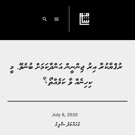
search
menu
‏ ރުޤްޔާކުރާ އިރު ޖިންނީން އަންދާކަމަށް ބުނެވޭ. މީ
ކިހިނެއް ވާ ކަމެއްތޯ؟
July 8, 2020
މުޙައްމަދު ޝާފިޢު