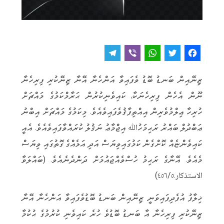
T
V
W
T
F
e
i
h
w
a
ޒިނޭއިން ބަނޑު ބޮޑު ވެފައިވާ އަންހެނާ އޭނާ ޒިނޭކުރި ފިރިހެނާ
l
b
a
it
c
ނޫން އެހެން ފިރިހެނަކާ، ކައިވެނިކުރުން ޙަރާމްކަމުގެ މައްޗަށް
e
e
t
t
e
ހުރިހާ ޢިލްމުވެރިން އިއްތިފާޤުވެފައިވެއެވެ. މިކަމުގެ މައްޗަށް އިބްނު
g
r
s
e
b
ޢަބްދުލް ބައްރު ރަޙިމަހުﷲ އިޖްމާޢު ނަޤުލު ކުރައްވާފައިވެއެވެ. އެއީ
r
A
r
o
ކައިވެންޏެއް ކޮށްގެން ކަމުގައިވިޔަސް އަދި އަޅެއްގެ ގޮތުގައި ވިޔަސް
a
p
o
މެއެވެ. އޭނާގެ ރަޙިމު ހުސްވެއްޖައުމަށް ދަންދެނެއެވެ. (ބައްލަވާ
m
p
k
الاستذكار.٤٥٦/٥)
ޚިލާފު އުފެދިފައިވަނީ ޒިނޭއިން ބަނޑު ބޮޑުވެފައިވާ އަންހެނާ އޭނާ
ޒިނޭކުރި ފިރިހެނާ އާ ބަނޑު ބޮޑުވެ ހުރެ ކައިވެނި ކުރުމުގެ ޙުކުމާ