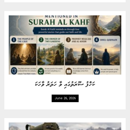
ކަހްފު ސޫރަތުގައި ވާ ހަތަރު ވާހަކަ
June 26, 2026