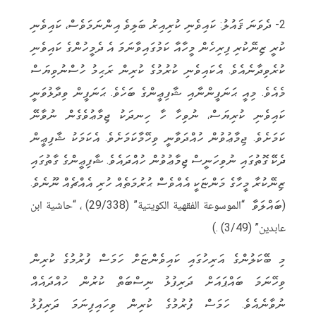
2- ދެވަނަ ޤައުލު: ކައިވެނި ކުރިއިރު ބަލިވެ އިންނަމަވެސް، ކައިވެނި
ކުރީ ޒިނޭކުރި ފިރިހެން މީހާއާ ކަމުގައިވާނަމަ އެ ދެމީހުންގެ ކައިވެނި
ކުރެވިދާނެއެވެ. އެކައިވެނި ކުރުމުގެ ކުރިން ރަޙިމު ހުސްނުވިޔަސް
މެއެވެ. މިއީ ޙަނަފީންނާއި ޝާފިޢީންގެ ބަހެވެ. ޙަނަފީން ވިދާޅުވަނީ
ކައިވެނި ކުރިޔަސް، ނުވިހާ ހާ ހިނދަކު ޖިމާޢުވެގެން ނުވާނޭ
ކަމަށެވެ. ޖިމާޢުވުން ހުއްދަވާނީ ވިހޭމާކަމަށެވެ. އެކަމަކު ޝާފިޢީން
ދެކޭ ގޮތުގައި ނުވިހަނީސް ޖިމާޢުވުން ހުއްދައެވެ. ޝާފިޢީންގެ ގާތުގައި
ޒިނޭކުރާ މީހާގެ މަންޏަކީ އެއްވެސް ޙުރުމަތެއް ހުރި އެއްޗެއް ނޫނެވެ.
(ބައްލަވާ “الموسوعة الفقهية الكويتية” (29/338) ، “حاشية ابن
عابدين” (3/49) .)
މި ބޭކަލުންގެ އަރިހުގައި ކައިވެންޏަށް ހަމަސް ފުރުމުގެ ކުރިން
ވިހޭނަމަ ބައްޕައަށް ދަރިފުޅު ނިސްބަތް ކުރުން ހުއްދައެއް
ނުވާނެއެވެ. ހަމަސް ފުރުމުގެ ކުރިން ވިހައިފިނަމަ ދަރިފުޅު