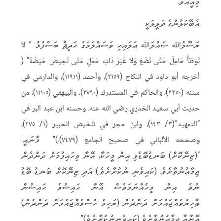
މިއީއެވެ.
އެބޭކަލުންގެ ދަލީލަކީ
ރަސޫލުﷲ ޞައްލަﷲ ޢަލައިހި ވަސައްލަމަގެ ޙަދީޘް ބަސްފުޅު: ” لاَ
تُوطَأُ حَامِلٌ حَتَّى تَضَعَ وَلاَ غَيْرُ ذَاتِ حَمْلٍ حَتَّى تَحِيضَ حَيْضَةً” (
أخرجه أبو داود في النكاح (٢١٥٩)، وأحمد (١١٩١١)، والدارمي في
سننه (٢٣٥٠)، والحاكم في المستدرك (٢٧٩٠)، والبيهقي (١١١٠٥)، من
حديث أبي سعيد الخدري رضي الله عنه. وحسنه ابن عبد البر في
“التمهيد”(٣/ ١٤٣)، وابن حجر في تلخيص الحبير (١/ ٢٧٥)،
وصححه الألباني في صحيح الجامع (٧٤٧٩).)” މާނައީ:
“(ޒިނޭކޮށް) ބަނޑުބޮޑެވި އިން މީހަކާ، އޭނާ ވިހައިފުމަށް ދަންދެން
ޖިމާޢުނުވާށެވެ. (ކައިވެނި ނުކުރާށެވެ.) އަދި ޒިނޭކޮށް ބަނޑު ބޮޑު
ނުވެ އިން މީހެއްނަމަވެސް އޭނާ ޙައިޟުވެ ޙައިޟުން
ޠާހިރުވެއްޖައުމަށް ދަންދެން (ރަޙިމު ހުސްވެއްޖައުމަށް ދަންދެން)
އޭނާއާ ޖިމާޢުނުވާށެވެ (ކައިވެނިނުކުރާށެވެ)”