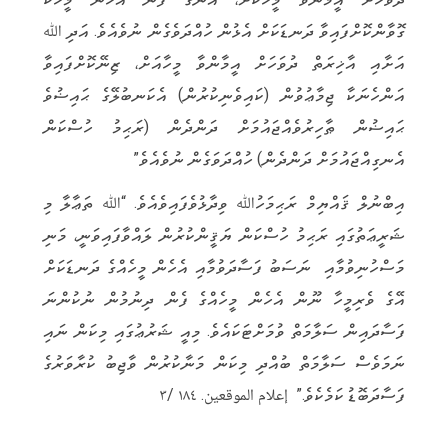
ގޮވާންކޮށްފައިވާ ދަނޑަކަށް އެޅުން ހުއްދަވެގެން ނުވެއެވެ. އަދި ﷲ
އަށާއި އާޚިރަތް ދުވަހަށް އީމާންވާ މީހާއަށް، ޒިނޭކޮށްފައިވާ
އަންހެނަކާ ޖިމާޢުވުން (ކައިވެނިކުރުން) އެކަނބުލޭގެ ޙައިޟުވެ
ޙައިޟުން ޠާހިރުވެއްޖައުމަށް ދަންދެން (ރަޙިމު ހުސްކަން
އެނގިއްޖައުމަށް ދަންދެން) ހުއްދަވަގެން ނުވެއެވެ”
އިބްނުލް ޤައްޔިމް ރަޙިމަހުﷲ ވިދާޅުވެފައިވެއެވެ. “ﷲ ތަޢާލާ މި
ޝަރީޢަތުގައި ރަޙިމު ހުސްކަން ޔަޤީންކުރުން ލައްވާފައިވަނީ، މަނި
މަސްހުނިވުމާއި ނަސަބު ފަސާދަވުމާއި އެހެން މީހެއްގެ ދަނޑަކަށް
އޭގެ ވެރިމީހާ ނޫން އެހެން މީހެއްގެ ފެން ދިނުމުން ނުކުންނަ
ފަސާދައިން ސަލާމަތް ވުމަށްޓަކައެވެ. މިއީ ޝަރުޢުގައި މިކަން ނައި
ނަމަވެސް ސަލާމަތް ބުއްދި މިކަން މަނާކުރުން ވާޖިބު ކުރާވަރުގެ
ފަސާދަބޮޑު ކަމެކެވެ.” إعلام الموقعين. ١٨٤ /٣