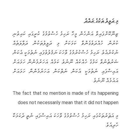
މި ދަލީލު ތަކުގެ ރައްދު
ޒިނޭކޮށްފައިވާ އަންހެން މީހާ ރަޙިމު ހުސްވުމުގެ ކުރީގައި ކައިވެނި
ކުރުން ހުއްދަވެގެންވާ ކަމަކަށް މި ދަލީލުތަކުން ދަލާލަތެއް
ނުކުރެއެވެ. ރަޙިމު ހުސްކުރުމުގެ ވާހަކަ ނަޤުލުވެފައި ނެތުމަކީ އެކަން
ޝަރުޠުނުވާ ކަމުގެ ހެއްކެއް ނޫނެވެ. ކަމެއް އަހަރެމެންނާ ހަމައަށް
އައިސްފައި ނެތުމަކީ އެކަން ނެތްކަން އަހަރެމެންނާ ހަމައަށް
އައުމެއް ނޫނެވެ.
The fact that no mention is made of its happening
does not necessarily mean that it did not happen
މި އަޘަރުތަކުގައި ރަޙިމު ހުސްވުމުގެ ވާހަކަ އައިސްފައި ނެތީ ދެކަމަކާ
ހެދިއެވެ.