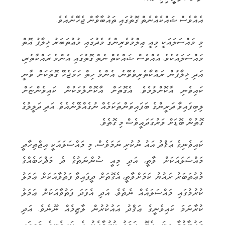
އެއްވެސް ޝައްކެއްނެތް ގޮތުގައި ތައުބާވާން ޖެހޭނެއެވެ.
މި މައްސަލައަކީ މިއީ ޢިލްމުވެރިންގެ މެދުގައި މުޢުތަބަރު ޚިލާފު އޮތް
މައްސަލައެކެވެ. އެއްވެސް ޝައްކެތް ނެތް ގޮތުގައި އެންމެ ރައްކާތެރި،
އަދި ޚިލާފުން ރައްކާތެރިވެވޭނެ، އެންމެ ހިތް ހަމަޖެހޭ ގޮތަކަށް ވާނީ
ކައިވެނި އާކޮށްލުމެވެ. އެގޮތަށް އާކޮށްލުމަކުން ކައިވެންޏަށް
ލިބިފައިވާ ދަރީންގެ ބަފައިވަންތަކަމެއް ނުގެއްލޭނެއެވެ. އަދި ދަލީލުގެ
ގޮތުން ބޮޑަށް ވަރުގަދައީވެސް މި ގޮތެވެ.
ކައިވެނިގެ ޢަޤްދު އައު ނުކުރި ނަމަވެސް، މި މައްސަލައަކީ އިޖްތިހާދީ
މައްސަލައަކަށް ވާތީ، އަދި މިއީ ސުންނަތުގެ ދެ މަޛްހަބެއްގެ
މުޢުތަބަރު ރައުޔު ކަމަށްވާތީ، އެގޮތަށް ދީފައިވާ ފަތުވާއަކަށް ޢަމަލު
ކުރުމުގައި މައްސަލައެއް ނެތެވެ. އަދި އެފަދަ ފަތުވާއަކަށް ޢަމަލު
ކުރާނަމަ ކައިވެނީގެ ޢަޤްދު އައުކުރުން ލާޒިމެއް ނޫނެވެ. އަދި
ތައުބާވުމާ ގިނަ ހެޔޮ ޢަމަލު ކުރުމާއެކު އެ ކައިވެނީގެ މަތީގައި