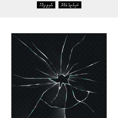
ކައިވެނީގެ ޢަޤްދު
ޢާއިލީ ފިޤްހު