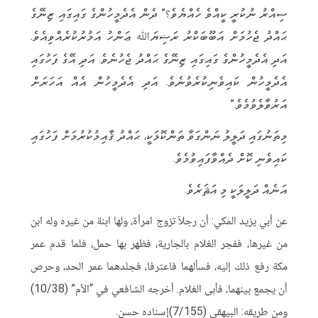
ސިއްރު ނުކުރީ ކީއްވެ ހެއްޔެވެ؟” ދެން އެދެމީހުންގެ ގައިގައި ޒިނޭގެ
ޙައްދު ޖެހުމަށް އަބޫބަކްރު ރަޟިޔަﷲ ޢަންހު އަމުރުކުރެއްވިއެވެ.
އަދި އެދެމީހުންގެ ގައިގައި ޒިނޭގެ ޙައްދު ޖެހުނެވެ. އަދި އޭގެ ފަހުގައި
އެދެމީހުން ކައިވެނިކުރެވުނެވެ. އަދި އެދެމީހުން އެއް އަހަރަށް
އަރުވާލެވުމެވެ.”
މިތަނުގައި ދަލީލު ނަންގަވާ ތަންކޮޅަކީ، ޙައްދު ޤާއިމުކުރުމަށް ފަހުގައި
ކައިވެނި ކޮށް ދެއްވާފައިވުމެވެ.
އަނެއް ދަލީލަކީ މި އަޘަރެވެ.
عن أبي يزيد المكي: أن رجلاً تزوج امرأة، ولها ابنة من غيره وله ابن
من غيرها، ففجر الغلام بالجارية، فظهر بها حمل، فلما قدم عمر
مكة رفع ذلك إليه، فسألهما فاعترفا، فجلدهما عمر الحد، وحرص
أن يجمع بينهما، فأبى الغلام. أخرجه الشافعي في “الأم” (10/38)
ومن طريقه: البيهقي (7/155)إسناده حسن.