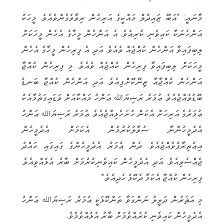
މާނައީ: “އަބޫ ޒައިދުލް މައްކީގެ އަރިހުން ރިވާވެގެންވެއެވެ. މީހަކު
އަންހެނަކާ ކައިވެނި ކުރިއެވެ. އެ އަންހެން މީހާގެ އެހެން މީހަކަށް
ލިބިފައިވާ އަންހެން ކުއްޖެއް ވެއެވެ. އަދި އެ ފިރިހެން މީހާގެ އެހެން
މީހަކަށް ލިބިފައިވާ ފިރިހެން ކުއްޖެއް ވެއެވެ. މި ފިރިހެން ކުއްޖާ
އަންހެން ކުއްޖާއާ ޒިނޭކޮށްފިއެވެ. އަދި އަންހެން ކުއްޖާ ބަނޑު
ބޮޑުވެއްޖެއެވެ. ޢުމަރު ރަޟިޔަﷲ ޢަންހު މައްކާއަށް ވަޑައިގަތުމާއެކު
ޢުމަރުގެ އަރިހަށް އެކަން ހުށަހެޅިއްޖެއެވެ. ޢުމަރު ރަޟިޔަﷲ ޢަންހު
އެދެމީހުންނާ ސުވާލުކުރުމުން އެކަމަށް އެދެމީހުން
އިޢުތިރާފުވެއްޖެއެވެ. ދެން ޢުމަރު އެދެމީހުންގެ ގައިގައި ޙައްދު
ޖެއްސެވިއެވެ. އަދި އެދެމީހުން ކައިވެނިކުރުމަށް ބާރު އެޅުއްވިއެވެ.
ފިރިހެން ކުއްޖާ އެކަމާ ދެކޮޅު ހެދިއެވެ.”
މި އަޘަރުން ދަލީލު ނަންގަވާ ތަންކޮޅަކީ ޢުމަރު ރަޟިޔަﷲ ޢަންހު
އެދެމީހުން ކައިވެނި ކުރެއްވުމަށް ބާރު އެޅުއްވުމެވެ.