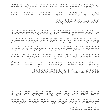
ހ- ފުރަތަމަ ސަބަބަކީ އެކަން އެންމެންނަށް އެނގިފައި މަޝްހޫރު
ވެފައި އިސްތިޤްރާރު ވެފައި އޮތުމުން އެކަމުގެ ވާހަކަ
ނަންގަންނަންވެސް ނުޖެހުނީއެވެ.
ށ- ދެވަނަ ސަބަބަކީ އަބޫބަކްރު އަދި ޢުމަރު މި ދެބޭކަލުންނަށް، އެ
ޒިނޭ ކުރި އަންހެން މީހާ އިން ޙާލަތު އޭނާގެ ރަޙިމުގެ ހުސްކަން މި
މައްސަލައާ މެދު ފައިޞަލާ ކުރެއްވި އިރު އެނގިފައި އޮތުމެވެ. އެއީ އެ
މައްސަލައާމެދު ފައިޞަލާ ކުރާނީ ކޮންމެ ގޮތެއްވިޔަސް އެކަން
ހިނގާތާ ދުވަސްކޮޅެއް ފަހުންނެވެ. އެއީ ރަޙިމު ހުސްތޯ
ބެލުމަށްޓަކައި ޙައިޟު ވެ ޠާހިރުވެދާނޭ މުއްދަތެކެވެ.
ބަނޑު ބޮޑުވެ ހުރެ ޒިނޭ ކުރި މީހާއާ ކައިވެނި ކޮށް އަދި އެ
ކައިވެންޏަށް ބައިވަރު ދަރީން ލިބި އެތައް ދުވަހެއް ވެފައިވާނަމަ
ދެން ހަދާނީ ކިހިނެއް؟