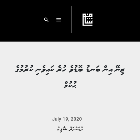
search
menu
ޒިނޭ އިން ބަނޑު ބޮޑުވެ ހުރެ ކައިވެނި ކުރުމުގެ
ޙުކުމް
July 19, 2020
މުޙައްމަދު ޝާފިޢު