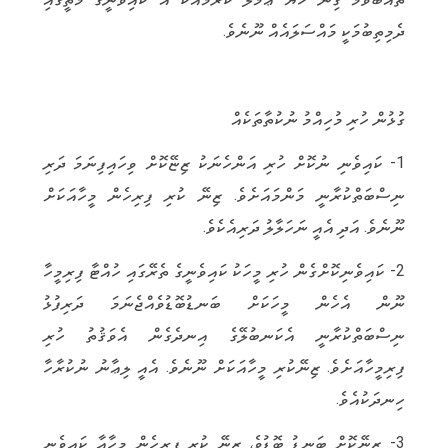
ދެމިތިބުމަކީ މައްސަލައެއް ނޫނެވެ.
ގުޅުން ހުރި މުހިއްމު ނުކުތާތަކެއް
1- ކައިވެނި ނުކޮށް ހުރި އަންހެނަކު ޒިޏޭކޮށް ވިހައިފިނަމަ ދަރި
ނިސްބަތްކުރާނީ މަންމައަށެވެ. ޒިނޭ ކުރި ފިރިހެން މީހާއަކަށް
ނޫނެވެ. އަދި އެއީ ނަހަލާލު ދަރިއެކެވެ.
2- ކައިވެނިކޮށްގެން ހުރި މީހަކު ކައިވެނީގެ ތެރޭގައި ހުއްޓާ ފިރިމީހާ
ނޫން އެހެން މީހަކަށް ބަނޑުބޮޑުވެއްޖެނަމަ ދަރިފުޅު
ނިސްބަތްކުރާނީ އެކަނބުލޭގެ އިނދެގެން އެވަޤުތު ހުރި
ފިރިމީހާއަށެވެ. ޒިނޭކުރި މީހާއަކަށް ނޫނެވެ. އެއީ ލިޢާނު ނުކުރާހާ
ހިނދަކުއެވެ.
3- ޒިނޭކޮށް ބަނޑު ބޮޑުވެ، ޒިނޭ ކުރި ފިރިހެން މީހާއާ ކައިވެނި