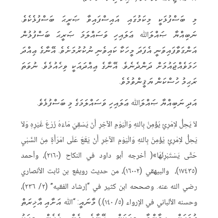
މި ބަސްފުޅަކީ މިކަމުގައި އައިސްފައިވާ ޞަރީޙަ ބަސްފުޅެކެވެ.
ނަބިއްޔާ ޞައްލަﷲ ޢަލައިހި ވަސައްލަމަ ޞަރީޙަ ބަސްފުޅުން
އަންގަވާފައިވަނީ އެފަދަ މީހަކާ ކައިވެނި ނުކުރުމަށެވެ. އޭނާގެ ޢިއްދަ
ހަމަވެއްޖައުމަށް ދަންދެނެވެ. އޭނާގެ ޢިއްދައަކީ ވިހެއުމެވެ. ނުވަތަ
ރަޙިމު ހުސްކަން ޔަޤީންވުމެވެ.
އަދި ނަބިއްޔާ ޞައްލަﷲ ޢަލައިހި ވަސައްލަމަގެ މި ބަސްފުޅެވެ.
لاَ يَحِلُّ لاِمْرِئٍ يُؤْمِنُ بِاللهِ وَالْيَوْمِ الآخِرِ أَنْ يَسْقِيَ مَاءَهُ زَرْعَ غَيْرِهِ وَلاَ
يَحِلُّ لاِمْرِئٍ يُؤْمِنُ بِاللهِ وَالْيَوْمِ الآخِرِ أَنْ يَقَعَ عَلَى امْرَأَةٍ مِنَ السَّبْيِ
حَتَّى يَسْتَبْرِئَهَا»( أخرجه أبو داود في النكاح (٢١٦٠)، وأحمد
(١٧٤٣٥)، والبيهقي (١٦٠٠٢)، من حديث رويفع بن ثابت الأنصاري
رضي الله عنه. وصححه ابن كثير في “إرشاد الفقيه” (٢/ ٢٣٦)،
وحسنه الألباني في الإرواء (٥/ ١٤٠).) މާނައީ: “ﷲ އަށާއި އާޚިރަތް
ދުވަހަށް އީމާންވާ މީހަކަށް، އޭނާގެ ފެން އެހެން މީހަކު