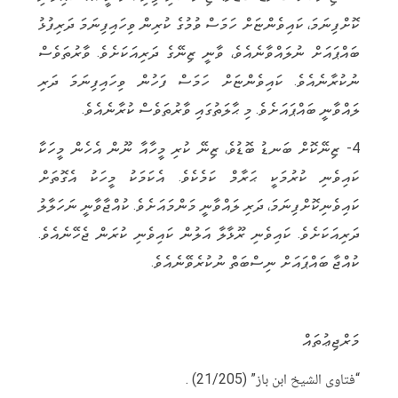
ކޮށްފިނަމަ، ކައިވެންޏަށް ހަމަސް ވުމުގެ ކުރިން ވިހައިފިނަމަ ދަރިފުޅު
ބައްޕައަށް ނުލައްވާނެއެވެ، ވާނީ ޒިނޭގެ ދަރިއަކަށެވެ. ވާރުތަވެސް
ނުކުރާނެއެވެ. ކައިވެންޏަށް ހަމަސް ފަހުން ވިހައިފިނަމަ ދަރި
ލައްވާނީ ބައްޕައަށެވެ. މި ޙާލަތުގައި ވާރުތަވެސް ކުރާނެއެވެ.
4- ޒިނޭކޮށް ބަނޑު ބޮޑުވެ، ޒިނޭ ކުރި މީހާއާ ނޫން އެހެން މީހަކާ
ކައިވެނި ކުރުމަކީ ޙަރާމް ކަމެކެވެ. އެކަމަކު މީހަކު އެގޮތަށް
ކައިވެނިކޮށްފިނަމަ، ދަރި ލައްވާނީ މަންމައަށެވެ. ކުއްޖާވާނީ ނަހަލާލު
ދަރިއަކަށެވެ. ކައިވެނި ރޫޅާލާ އަލުން ކައިވެނި ކުރަން ޖެހޭނެއެވެ.
ކުއްޖާ ބައްޕައަށް ނިސްބަތް ނުކުރެވޭނެއެވެ.
މަރްޖިޢުތައް
“فتاوى الشيخ ابن باز” (21/205) .