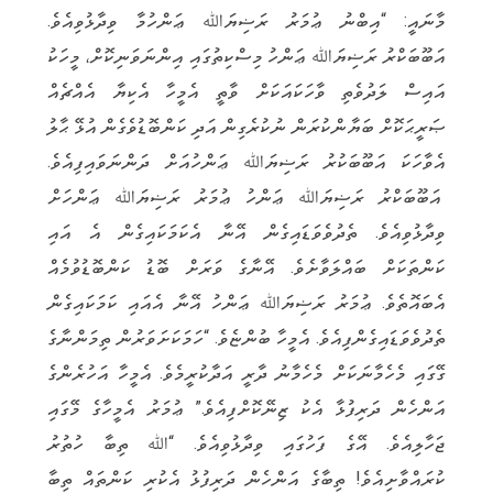
މާނައީ: “އިބްނު ޢުމަރު ރަޟިޔަﷲ ޢަންހުމާ ވިދާޅުވިއެވެ.
އަބޫބަކްރު ރަޟިޔަﷲ ޢަންހު މިސްކިތުގައި އިންނަވަނިކޮށް، މީހަކު
އައިސް ލަދުވެތި ވާހަކައަކަށް ވާތީ އެމީހާ އެކިޔާ އެއްޗެއް
ޞަރީޙަކޮށް ބަޔާންކުރަން ނުކުރެގިން އަދި ކަންބޮޑުވެގެން އުޅޭ ޙާލު
އެވާހަކަ އަބޫބަކުރު ރަޟިޔަﷲ ޢަންހުއަށް ދަންނަވައިފިއެވެ.
އަބޫބަކްރު ރަޟިޔަﷲ ޢަންހު ޢުމަރު ރަޟިޔަﷲ ޢަންހަށް
ވިދާޅުވިއެވެ. ތެދުވެވަޑައިގެން އޭނާ އެކަމަކައިގެން އެ އައި
ކަންތަކަށް ބައްލަވާށެވެ. އޭނާގެ ވަރަށް ބޮޑު ކަންބޮޑުވުމެއް
އެބައޮތެވެ. ޢުމަރު ރަޟިޔަﷲ ޢަންހު އޭނާ އެއައި ކަމަކައިގެން
ތެދުވެވަޑައިގެންފިއެވެ. އެމީހާ ބުންޏެވެ. “ހަމަކަށަވަރުން ތިމަންނާގެ
ގޭގައި މެހެމާނަކަށް މެހެމާނު ދާރީ އަދާކުރީމެވެ. އެމީހާ އަހުރެންގެ
އަންހެން ދަރިފުޅާ އެކު ޒިނޭކޮށްފިއެވެ.” ޢުމަރު އެމީހާގެ މޭގައި
ޖަހާލިއެވެ. އޭގެ ފަހުގައި ވިދާޅުވިއެވެ. “ﷲ ތިބާ ހުތުރު
ކުރައްވާށިއެވެ! ތިބާގެ އަންހެން ދަރިފުޅު އެކުރި ކަންތައް ތިބާ