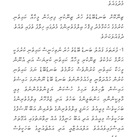
މެދުގައެވެ.
ޒިނޭކޮށް ބަނޑުބޮޑުވެ ހުރެ ޒިނޭކުރި ފިރިހެން މީހާއާ ކައިވެނި
ކުރުމުގެ ޙުކުމާމެދު ފިޤްހު ޢިލްމުވެރިންގެ މެދުގައި ޚިލާފު ވެފައި ވެއެވެ.
ދެޤައުލަކަށެވެ.
1- ފުރަތަމަ ޤައުލު: ބަނޑު ބޮޑުވެ ހުރެ ނުވިހަނީސް ކައިވެނި ކުރުމަކީ
ޙަރާމް ކަމެކެވެ. ޒިނޭކުރި މީހާއާ ކައިވެނި ކުރިޔަސް އަދި އެނޫން
މީހަކާ ކައިވެނި ކުރުންވެސް ޙަރާމެވެ. ބަނޑުބޮޑު ނަމަ ކައިވެނި
ކުރުން ހުއްދަވާނީ ވިހެއުމުންނެވެ. ބަނޑު ބޮޑު ނޫންނަމަ ޙައިޟުވެ
ޙައިޟުން ޠާހިރުވެ ރަޙިމު ހުސްކަން ޔަޤީންވުމުންނެވެ. މިއީ
މާލިކީންނާއި ޙަންބަލީންގެ ބަހެވެ. އަދި ޖުމްހޫރު ޢިލްމުވެރިންގެ
ބަހަކީވެސް މިއީއެވެ. ޙަނަފީ ޢިލްމުވެރިންގެ ތެރެއިން އަބޫ ޔޫސުފްގެ
ބަހަކީވެސް މިއީއެވެ. އަދި އަބޫ ޙަނީފާގެ އެއް ރިވާޔަތުގައި އެގޮތަށް
އައިސްފައިވެއެއެވެ. އަލްއައުޒާއީ އަދި އައްޘައުރީގެ ބަހަކީވެސް