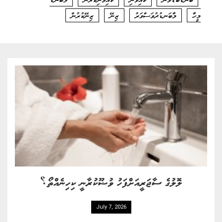
މީހާ
މާބަނޑުދުވަސްވަރު
ޒިނޭ
ޒިނޭކުރުން
ލޮލުގެ ސާޖަރީއަށްފަހު ވުޟޫކުރާނީ ކިހިނެއްތޯ؟
July 7, 2026