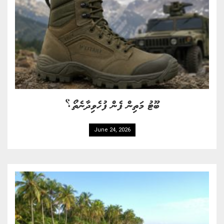
ބޫޓު މަތިން ފެން ފުހެވިދާނެތޯ؟
June 24, 2026