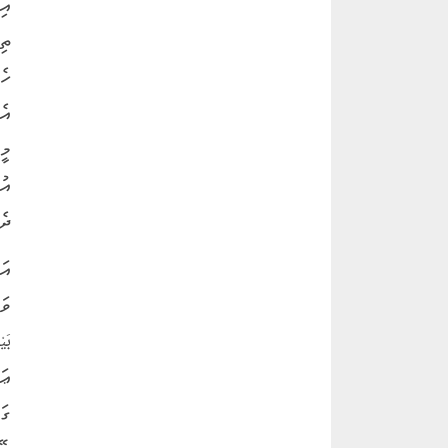
އި
ތި
ހެ
އެ
މީ
އު
ދެ
އަ
ވަޙ
ޢަ
ގަ
ބޭ