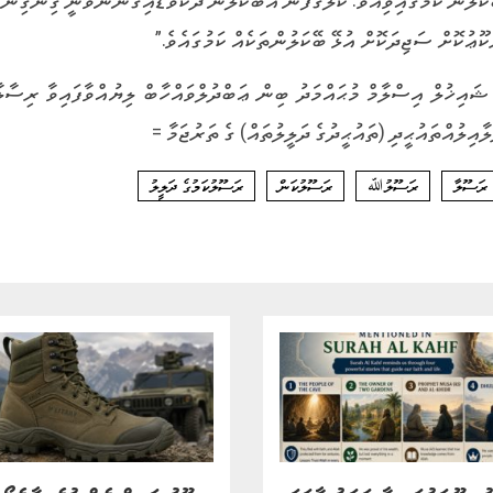
ކޫޢުކޮށް ސަޖިދަކޮށް އުޅޭ ބޭކަލުންތަކެއް ކަމުގައެވެ.”
ޝައިޚުލް އިސްލާމް މުޙައްމަދު ބިން ޢަބްދުލްވައްހާބް ލިޔުއްވާފައިވާ ރިސާލާ
ލާއިލުއްތައުޙީދި (ތައުޙީދުގެ ދަލީލުތައް) ގެ ތަރުޖަމާ =
ރަސޫލާ
ރަސޫލުﷲ
ރަސޫލުކަން
ރަސޫލުކަމުގެ ދަލީލު