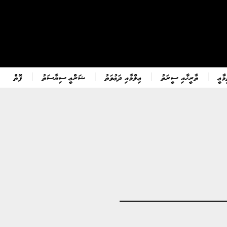
ާޢީ
ތާރީޚާއި ސީރަތު
ޢިލްމާއި ދަޢުވަތު
ޝަރްޢީ ސިޔާސަތު
ފޮތް