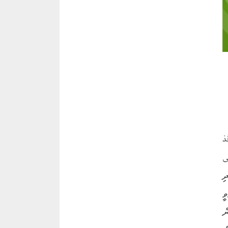
دْ
َى
 ١٤٤ މާނަ: އަދި
ީ
ް