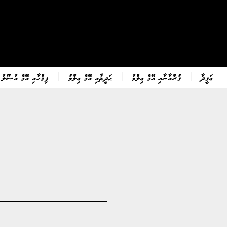
ޢަޤީދާ
ޤުރްއާނާއި އޭގެ ޢިލްމު
ޙަދީޘާއި އޭގެ ޢިލްމު
ފިޤްހާއި އޭގެ އުޞޫލު