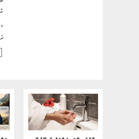
ރު
= 
ދަ