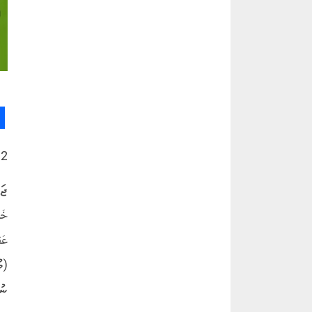
12- މުޙައްމަދު ޞައްލަﷲ ޢަލައިހި އަކީ ﷲ
ޖަވ
خَل
(މ
ނު