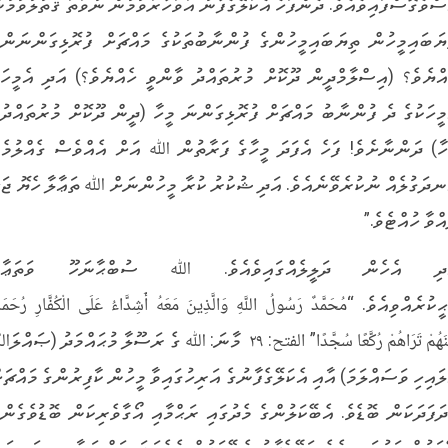
ސްވެގޮސްފައިވެއެވެ. ދެންފަހެ އެކަލޭގެފާނު އަވަހާރަވުމުން ނުވަތަ ޤަތުލުވުމުނ
ޔަބައިމީހުން ތިޔަބައިމީހުންގެ ފުންނާބުތަކުގެ މައްޗަށް ފުރޮޅިގަންނަންވ
އްޔެވެ؟ (އިސްލާމްދީން ދޫކޮށް މުރުތައްދު ވާންވީ ހެއްޔެވެ؟) އަދި އެމީހަކ
މީހަކުގެ ދެ ފުންނާބު މައްޗަށް ފުރޮޅިގަންނަ މީހާ (ދީން ދޫކޮށް މުރުތައްދުވ
ހާ) ދަންނާށެވެ! ފަހެ އެފަދަ މީހާގެ ފަރާތުން ﷲ އަށް އެއްވެސް ގެއްލުމެއ
ނދަގުލެއް ނުކުރެވޭނެއެވެ. އަދި ޝުކުރު ކުރާ މީހުންނަށް ﷲ ތަޢާލާ ހެޔޮ ޖަޒ
އްވާ ހުއްޓެވެ.”
ދި އެހެން ދަލީލެއްގައިވެއެވެ. ﷲ ސުބްޙާނަހޫ ވަތަޢާލ
ީކުރެއްވިއެވެ. “مُحَمَّدٌ رَسُولُ اللَّهِ وَالَّذِينَ مَعَهُ أَشِدَّاءُ عَلَى الْكُفَّارِ رُحَمَا
بَيْنَهُمْ تَرَاهُمْ رُكَّعًا سُجَّدًا” الفتح: ٢٩ މާނަ: ﷲ ގެ ރަސޫލާ މުޙައްމަދު (ޞައް
ލައިހި ވަސައްލަމަ) އާއި އެކަލޭގެފާނުގެ އަރިހުގައިވާ މީހުން ކާފިރުންގެ މައްޗަށ
ދަފަދަކަން ބޮޑެވެ. އެބޭކަލުންގެ މެދުގައި ރަޙްމާއި އޯގާވެރިކަން ބޮޑުވެގެންވ
ކަލުން ކަމުގައިވިއެވެ. ކަލޭގެފާނު އެބޭކަލުން ދެކެވަޑައިގަންނަވާނީ ގިނަގިނައ