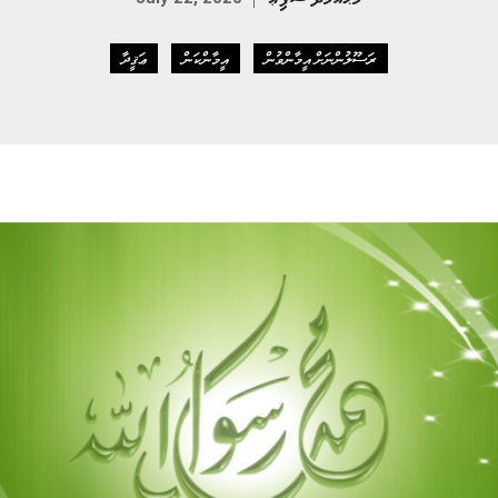
ރަސޫލުންނަށް އީމާންވުން
އީމާންކަން
ޢަޤީދާ