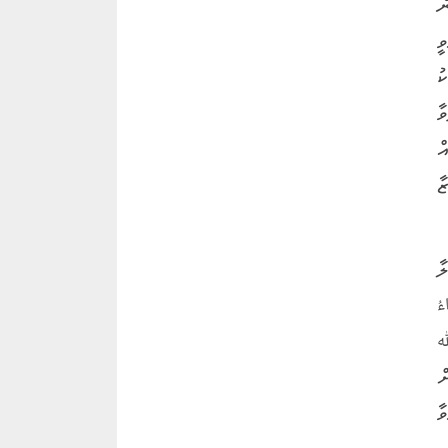
ް
ީ
ު
ާ
ް
ާ
ާ
ءُ
ލަﷲ
ް
ާ
ި