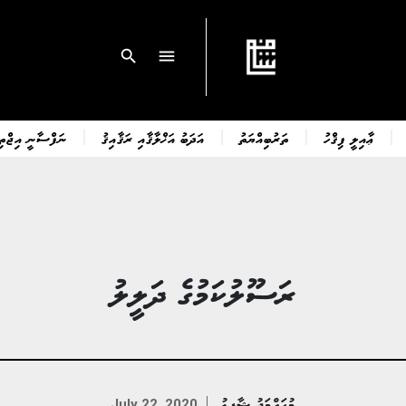
search
menu
ޢާއިލީ ފިޤްހު
ތަރުބިއްޔަތު
އަދަބު އަޚްލާޤާއި ރަޤާއިޤު
ނަފްސާނީ އިޖްތިމ
ރަސޫލުކަމުގެ ދަލީލު
މުޙައްމަދު ޝާފިޢު
July 22, 2020