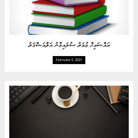
އައްޝައިޚް ޢުމަރު ސުލައިމާނު އަލްއަޝްޤަރު
February 5, 2021