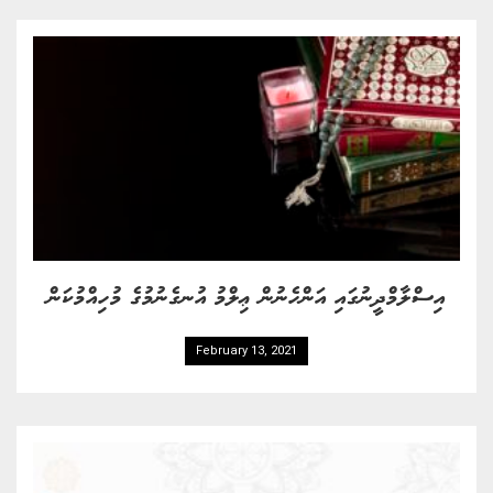
އިސްލާމްދީނުގައި އަންހެނުން ޢިލްމު އުނގެނުމުގެ މުހިއްމުކަން
February 13, 2021