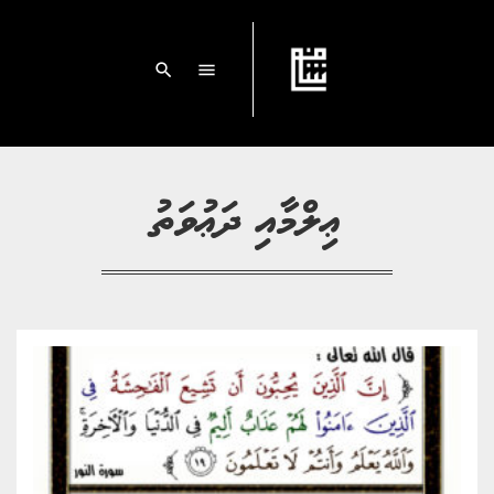
search
menu
ޢިލްމާއި ދަޢުވަތު