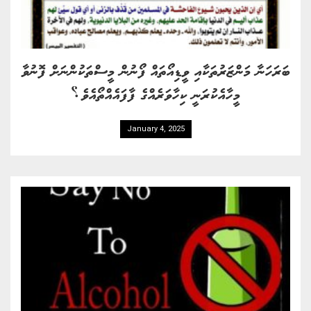
ބަރަހަނާ މަންޒަރުތަކާއި ވީޑިއޯތައް ފޯނުން މީސްތަކުންނަށް ފޮނުވާ
މީހާއެކުރަނީ ކިހާވަރެއްގެ ފާފައެއްތޯއެވެ؟
January 4, 2025