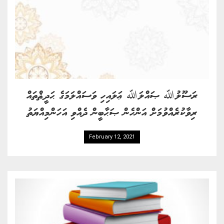
ރަސޫލުﷲ ޞައްލަﷲ ޢަލައިހި ވަސައްލަމަގެ ޙަދީޘްތައް
ރިވާކުރެއްވުމަށް އަންހެން ޞަޙާބީން ދެއްވި އަހަންމިއްޔަތު
February 12, 2021