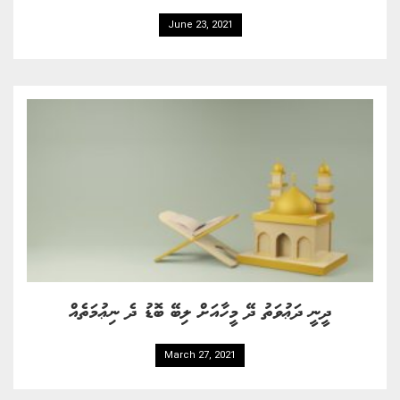
June 23, 2021
ދީނީ ދަޢުވަތު ދޭ މީހާއަށް ލިބޭ ބޮޑު ދެ ނިޢުމަތެއް
March 27, 2021