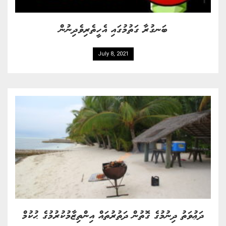
ބަނގުރާ ގަތުމުގައި އެހީތެރިވެދިނުން
July 8, 2021
ދަޢުވަތު ދިނުމުގެ ގޮތުން ދަތުރުތައް އިންތިޒާމުކުރުމުގެ ޙުކުމް