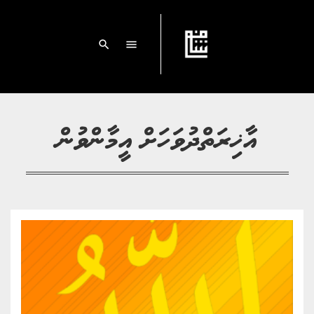
search
menu
އާޚިރަތްދުވަހަށް އީމާންވުން