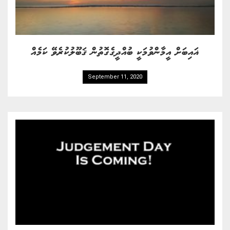
ޣައިބަށް އީމާންވުމަކީ ބުއްދީގެގޮތުން ޤަބޫލުކުރެވޭ ކަމެއް
September 11, 2020