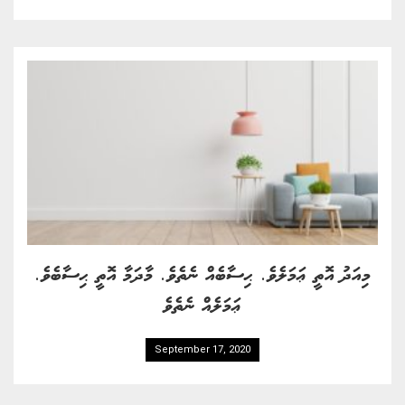
މިއަދު އޮތީ ޢަމަލެވެ. ޙިސާބެއް ނެތެވެ. މާދަމާ އޮތީ ޙިސާބެވެ.
ޢަމަލެއް ނެތެވެ
September 17, 2020