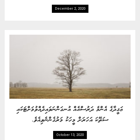
December 2, 2020
ޢަޤީދާގެ އެންމެ ދަރުސްއެއް އުނގަންނަވައިދެއްވުމަށްޓަކައި
ސަތޭކަ އަހަރަށް މީހަކު މަރުގެންނެވިއެވެ.
October 13, 2020