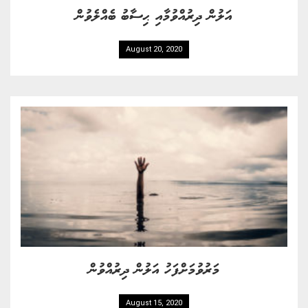
އަލުން ދިރުއްވުމާއި ޙިސާބު ބެއްލެވުން
August 20, 2020
މަރުވުމަށްފަހު އަލުން ދިރުއްވުން
August 15, 2020