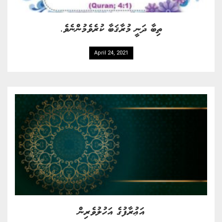
ތިބާ ދަނީ މުރާޤަބާ ކުރެވެމުންނެވެ.
April 24, 2021
އަޢުރާފުގެ އަހުލުވެރިން