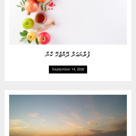
ފުރާނައަށް ދޭންޖެހޭ ކާނާ
September 14, 2020