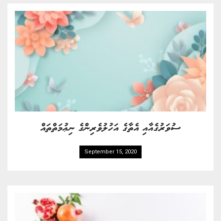
ސުވަރުގެއާއި އެތާގެ އަހުލުވެރިންގެ ނިޢުމަތްތައް
September 15, 2020