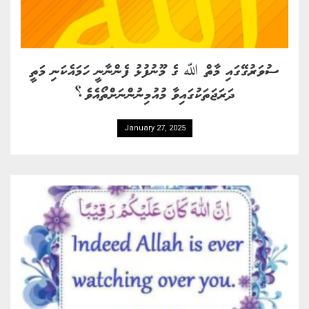
ސުވަރުގޭގައި މާތް ﷲ ގެ މޫނުފުޅު ފެންނާނީ ހަމައެކަނި މަތީ
ދަރަޖަތަކުގައިވާ މުއުމިނުންނަށްތޯއެވެ؟
January 27, 2025