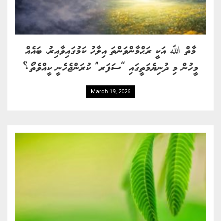
މާތް ﷲ އަކީ ރަޙްމާންވަންތަ އިލާހު ކަމުގައިވާއިރު، ބައެއް
މީހުން މި ދުނިޔެމަތީގައި “ސަފަރ” ކުރަންޖެހެނީ ކީއްވެތޯ؟
March 19, 2026