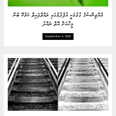
އެއްޖިންސުގެ ގުޅުމަކީ އުފެދުމުގައި ލައްވާފައިވާ ކަމެކޭ ބުނާ
މީހާއަށް އޮތް ރައްދު
September 4, 2020