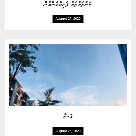
ކަންތައްތައް ފަހިވެގެންވުން
August 27, 2020
ޤަޟާ
August 26, 2020