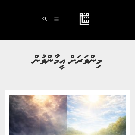
search
menu
މިންވަރަށް އީމާންވުން