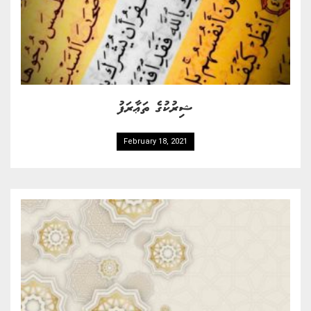
ޝިރުކުގެ ތަޢާރަފު
February 18, 2021