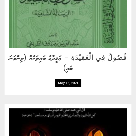
فُصُولٌ فِي الْعَقِيْدَةِ – ޢަޤީދާގެ ބައިތަކެއް (ތިންވަނަ
ބައި)
May 13, 2021