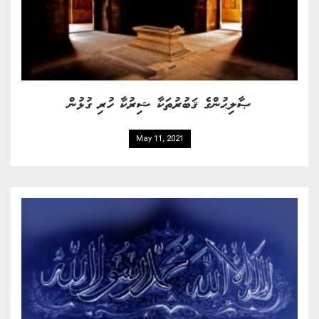
ޞާލިޙުންގެ ޤަބުރުތަކާ ޝިރުކާ ހުރި ގުޅުން
May 11, 2021