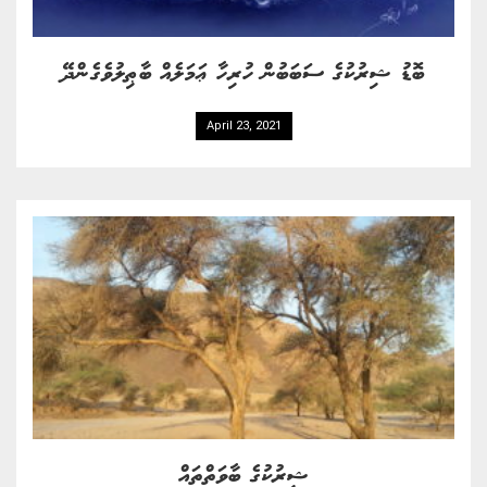
ބޮޑު ޝިރުކުގެ ސަބަބުން ހުރިހާ ޢަމަލެއް ބާޠިލުވެގެންދޭ
April 23, 2021
ޝިރުކުގެ ބާވަތްތައް