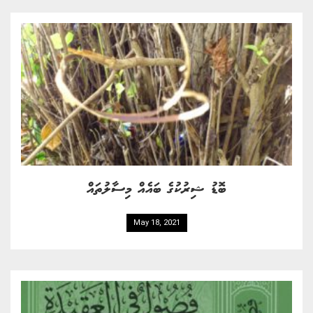
ބޮޑު ޝިރުކުގެ ބައެއް މިސާލުތައް
May 18, 2021