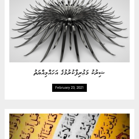
ޝިރުކު މަޢުރިފާކުރުމުގެ އަހައްމިއްޔަތު
February 23, 2021