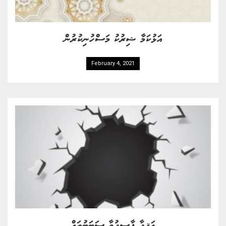
އަޅުކަމާ ޝިރުކު މަސްހުނިކުރުން
February 4, 2021
ޢަޤީދާ ފާސިދުވާ ސަބަބުތައް