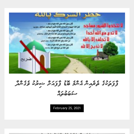
ފާފަތަކުގެ ތެރެއިން އެންމެ ބޮޑު ފާފައަށް ޝިރުކު ވެގެންދާ
ސަބަބުތައް
February 25, 2021