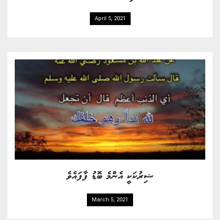
April 5, 2021
ޝިރުކަކީ އެންމެ ބޮޑު ފާފައެވެ
March 5, 2021