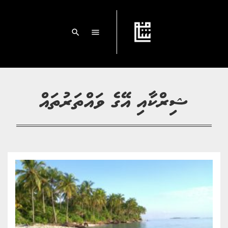
search
menu
ޝިރްކާއި އޭގެ ވައްތަރުތައް