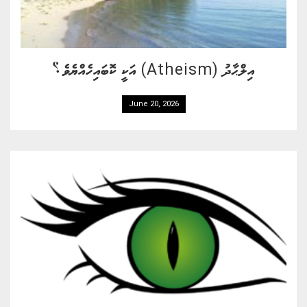
އިލްޙާދު (Atheism) އަކީ ކޮބައިހެއްޔެވެ؟
June 20, 2026