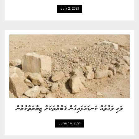
July 2, 2021
ވަކި ވަގުތެއް ކަނޑައަޅައިގެން ޤަބުރުތަކަށް ޒިޔާރަތްކުރުން
June 14, 2021