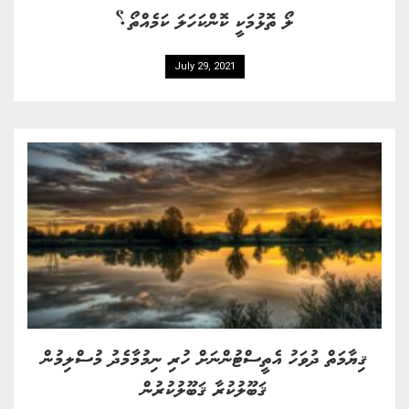
ލޯ ތޮޅުމަކީ ކޮންކަހަލަ ކަމެއްތޯ؟
July 29, 2021
ޤިޔާމަތް ދުވަހު އެތީސްޓުންނަށް ހުރި ނިމުމާމެދު މުސްލިމުން
ޤަބޫލުކުރާ ޤަބޫލުކުރުން