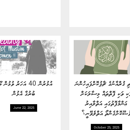
ި ޤުރްއާނުގެ ޗާޕުކޮށްފައިހުންނަ
އުމުރުން 40 އަހަރު ވުމުން 
ކި ވަކި ފޮތްތައް މިސާލަކަށް
ބުރުގާ އެޅުން
ޢަންމާފޮތުގައި އަތްލާއިރު
June 22, 2025
ުޟޫކޮށްގެންތޯ އަތްލެވޭނީ؟
October 25, 2025