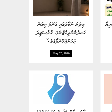
ހިޔާ
ވިތުރު ނަމާދުގައި ގުނޫތު ކިޔަން
ހަނދާންނެތިއްޖެނަމަ، ކުށުސަޖިދަ
ޖަހަންޖެހޭނެތޯއެވެ؟
May 20, 2026
ޙިޖާބަކީ މާތް ﷲ ގެ އަމުރުފުޅެކެވެ.