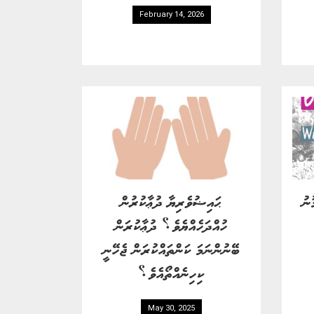
February 14, 2026
މޫނު
ޙައިޟުވެރިޔާ ދުޢާކުރުން
ހުއްދަހެއްޔެވެ؟ ދުޢާކުރަން
ބޭނުންނަމަ ކަންތައްކުރަން ޖެހޭނީ
ކިހިނެއްތޯއެވެ؟
May 30, 2025