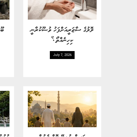
ލޮލުގެ ސާޖަރީއަށްފަހު ވުޟޫކުރާނީ
ބޫޓ
ކިހިނެއްތޯ؟
July 7, 2026
ދަރީން ނުލިބޭ ގޮތް ހެދުން
ހުކުރު