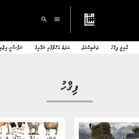
search
menu
ޢާއިލީ ފިޤްހު
ތަރުބިއްޔަތު
އަދަބު އަޚްލާޤާއި ރަޤާއިޤު
ނަފްސާނީ އިޖްތިމ
ފިޤްހު