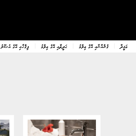
ޢަޤީދާ
ޤުރްއާނާއި އޭގެ ޢިލްމު
ޙަދީޘާއި އޭގެ ޢިލްމު
ފިޤްހާއި އޭގެ އުޞޫލު