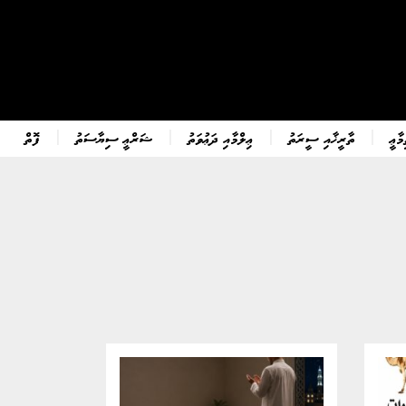
ާޢީ
ތާރީޚާއި ސީރަތު
ޢިލްމާއި ދަޢުވަތު
ޝަރްޢީ ސިޔާސަތު
ފޮތް