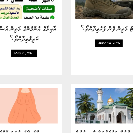
ު މަތިން ފެން ފުހެވިދާނެތޯ؟
އާއިލާގެ އެންމެންގެ މަތިން އުޟް
ކަތިލެވިދާނެތޯ؟
June 24, 2026
May 25, 2026
 ޚުޠުބާ އަޑުއެހުމަށް ޙާޟިރުވުން
ފިރިމީހާގެ ބޭބެ ނުވަތަ ކޮއްކޮ