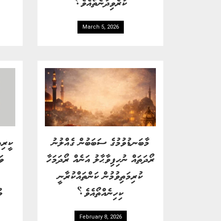
ކުރެވިދާނެތޯއެވެ؟
March 5, 2026
މާބަނޑުވުމުގެ ސަބަބުން ގެއްލުނު
ކީރިތ
ރޯދަތައް ނުހިފިވާޙާލު އަނެއް ރޯދަމަހާ
ވަ
ކުރިމަތިވުމުން ކަންތައްކުރާނީ
ކިހިނެއްތޯއެވެ؟
ވ
February 8, 2026