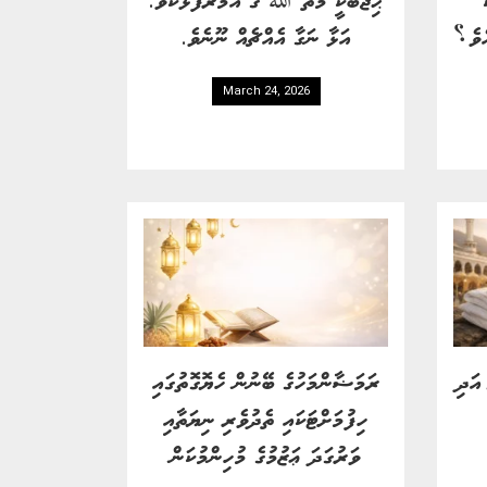
އެވެ؟
އަޅާ ނަގާ އެއްޗެއް ނޫނެވެ.
March 24, 2026
އަދި
ރަމަޟާންމަހުގެ ބޭނުން ހެޔޮގޮތުގައި
ހިފުމަށްޓަކައި ތެދުވެރި ނިޔަތާއި
ވަރުގަދަ ޢަޒުމުގެ މުހިންމުކަން