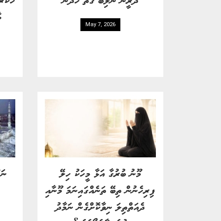
ވ
May 7, 2026
މޫނު ބުރުގާ އަޅާ މީހަކު ހިލޭ
ނަމ
ފިރިހެނުން ތިބޭ ތަނެއްގައިނަމަ މޫނާއި
ދެއަތްތިލަ ނިވާކޮށްގެން ނަމާދު