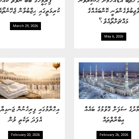
ާޖިބުވެގެންވަނީ ކޮންބައެއްގެ
ކުރިމަތީގައި ޙިޖާބުވާން ޖެހޭނެތޯ
މައްޗަށްތޯއެވެ؟
March 29, 2026
May 6, 2026
ާދުގެ ސަފަށް ގޮވުމުގެ ބައެއް
އިޙްރާމުގައި ފިރިހެނުން ޖަނގިޔާ 
ޢިބާރާތްތައް
އެފަދަ ތަކެތި ލުން
February 20, 2026
February 26, 2026