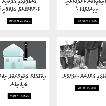
ުރިމަތިވުމުން ކަންތައްކުރާނީ
ޢަންމާފޮތުގައި އަތްލާއިރު
ކިހިނެއްތޯއެވެ؟
ވުޟޫކޮށްގެންތޯ އަތްލެވޭނީ؟
October 25, 2025
February 8, 2026
ާދުގައި އަންހެނުން ސަފުހެދުން
އިމާމާއާއެކު ތަރާވީޙްނަމާދު ނިމެނ
ބައިވެރިވުން
March 24, 2025
March 12, 2025