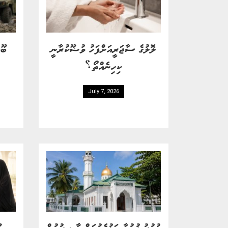
ލޮލުގެ ސާޖަރީއަށްފަހު ވުޟޫކުރާނީ
ބޫޓ
ކިހިނެއްތޯ؟
July 7, 2026
ހުކުރު ޚުޠުބާ އަޑުއެހުމަށް ޙާޟިރުވުން
މ