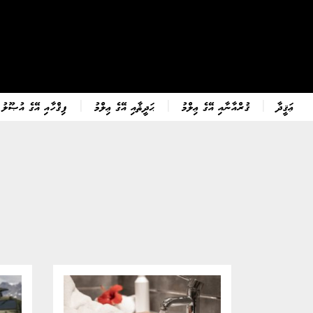
ޢަޤީދާ
ޤުރްއާނާއި އޭގެ ޢިލްމު
ޙަދީޘާއި އޭގެ ޢިލްމު
ފިޤްހާއި އޭގެ އުޞޫލު