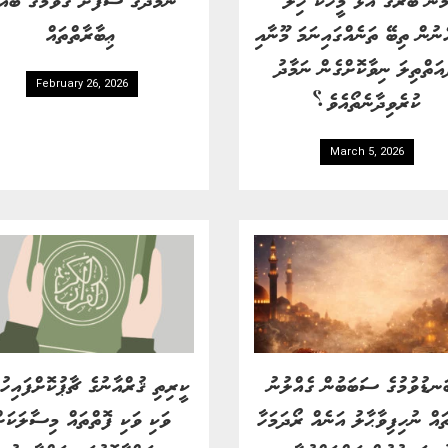
ެނުން ތިބޭ ތަނެއްގައިނަމަ މޫނާއި
ޢިބާރާތްތައް
އަތްތިލަ ނިވާކޮށްގެން ނަމާދު
February 26, 2026
ކުރެވިދާނެތޯއެވެ؟
March 5, 2026
ަނޑުވުމުގެ ސަބަބުން ގެއްލުނު
ކީރިތި ޤުރްއާނުގެ ޗާޕުކޮށްފައިހު
ައް ނުހިފިވާޙާލު އަނެއް ރޯދަމަހާ
ވަކި ވަކި ފޮތްތައް މިސާލަކަށ