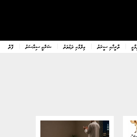
ާޢީ
ތާރީޚާއި ސީރަތު
ޢިލްމާއި ދަޢުވަތު
ޝަރްޢީ ސިޔާސަތު
ފޮތް