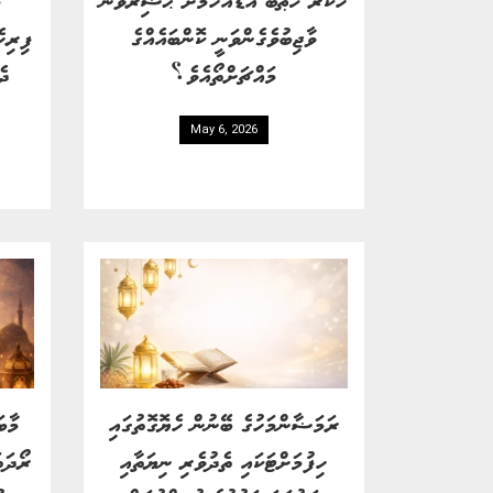
ވާޖިބުވެގެންވަނީ ކޮންބައެއްގެ
ފިރިހ
މައްޗަށްތޯއެވެ؟
ދެ
May 6, 2026
ރަމަޟާންމަހުގެ ބޭނުން ހެޔޮގޮތުގައި
މާބ
ހިފުމަށްޓަކައި ތެދުވެރި ނިޔަތާއި
ރޯދަތ