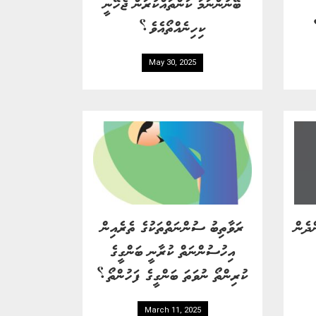
ބޭނުންނަމަ ކަންތައްކުރަން ޖެހޭނީ
ކިހިނެއްތޯއެވެ؟
May 30, 2025
ްދެން
ރަވާތިބު ސުންނަތްތަކުގެ ތެރެއިން
އިހުސުންނަތް ކުރާނީ ބަންގީގެ
ކުރިންތޯ ނުވަތަ ބަންގީގެ ފަހުންތޯ؟
March 11, 2025