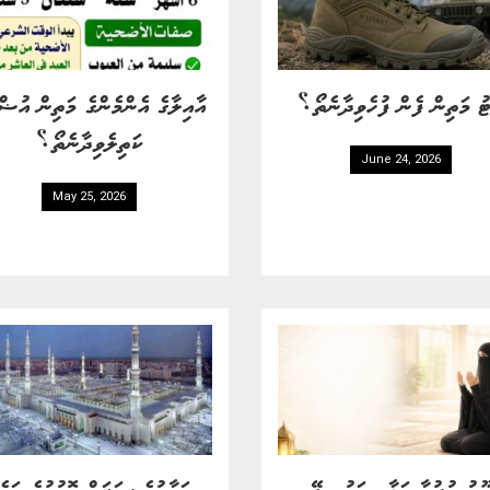
ު މަތިން ފެން ފުހެވިދާނެތޯ؟
އާއިލާގެ އެންމެންގެ މަތިން އުޟް
ކަތިލެވިދާނެތޯ؟
June 24, 2026
May 25, 2026
ޫނު ބުރުގާ އަޅާ މީހަކު ހިލޭ
ނަމާދުގެ ސަފަށް ގޮވުމުގެ ބައެ