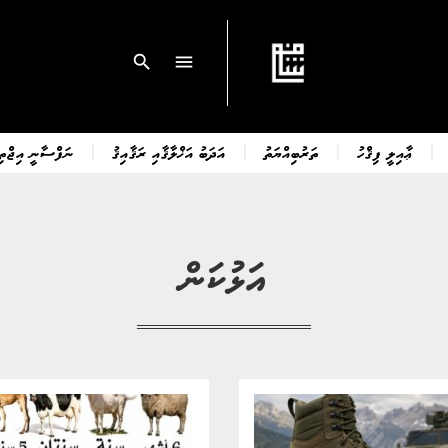
search
menu
ޢާއިލީ ފިޤްހު
ތަރުބިއްޔަތު
އަދަބު އަޚްލާޤާއި ރަޤާއިޤު
ނަފްސާނީ އިޖްތިމ
އަޅުކަން