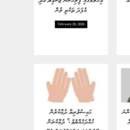
އެފަދަ ތަކެތި ލުން
February 20, 2026
ންނަ
ޙައިޟުވެރިޔާ ދުޢާކުރުން
ް
ހުއްދަހެއްޔެވެ؟ ދުޢާކުރަން