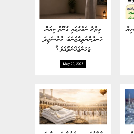
ހިޔާ
ވިތުރު ނަމާދުގައި ގުނޫތު ކިޔަން
ހަނދާންނެތިއްޖެނަމަ، ކުށުސަޖިދަ
ޖަހަންޖެހޭނެތޯއެވެ؟
May 20, 2026
އް
އިޙްރާމުގައި ފިރިހެނުން ޖަނގިޔާ އަދި