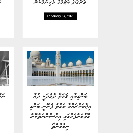
ވަރުގަދަ ޢަޒުމުގެ މުހިންމުކަން
ކ
February 14, 2026
ބަންގިއާއި ޤަމަތާ ދެމެދަކީ ދުޢާ
ނަމ
އިޖާބަކުރައްވާ ވަގުތު ފެށޭނީ ބަންގި
ގޮވުމަށްފަހުގައި އިހުސުންނަތްކޮށް
ނިމުމުންތޯ