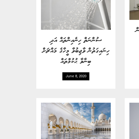
ް
ސުންނަތް ހިނެއިންތައް އަދި
ހިނައިގަތުން ވާޖިބުވާ މީހާގެ މައްޗަށް
ބިނާވާ ޙުކުމްތައް
June 8, 2020