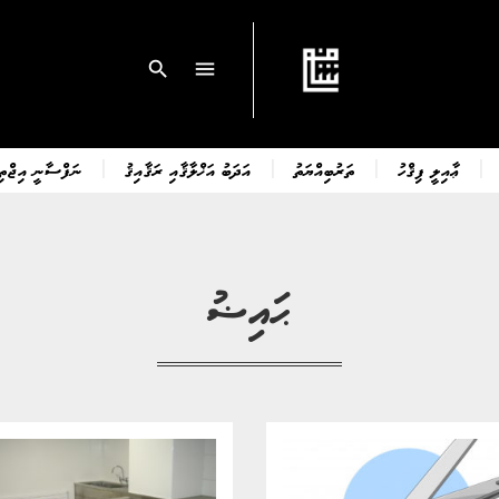
search
menu
ޢާއިލީ ފިޤްހު
ތަރުބިއްޔަތު
އަދަބު އަޚްލާޤާއި ރަޤާއިޤު
ނަފްސާނީ އިޖްތިމ
ޙައިޟު