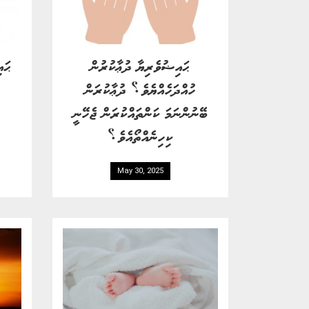
ޙައިޟުވެރިޔާ ދުޢާކުރުން
ޙައ
ހުއްދަހެއްޔެވެ؟ ދުޢާކުރަން
ބޭނުންނަމަ ކަންތައްކުރަން ޖެހޭނީ
ކިހިނެއްތޯއެވެ؟
May 30, 2025