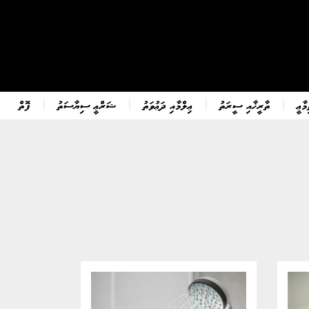
ާޢީ
ތާރީޚާއި ސީރަތު
ޢިލްމާއި ދަޢުވަތު
ޝަރްޢީ ސިޔާސަތު
ފޮތް