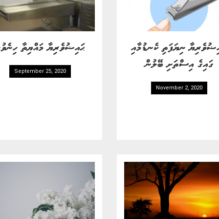
ިޟުވެރިޔާ ނިޔަފަތި ކެނޑުމާއި
ޙައިޟުވެރިޔާ މައްޔިތާ ހިނެވުނ
ގައިގެ އިސްތަށި ބޭލުން
September 25, 2020
November 2, 2020