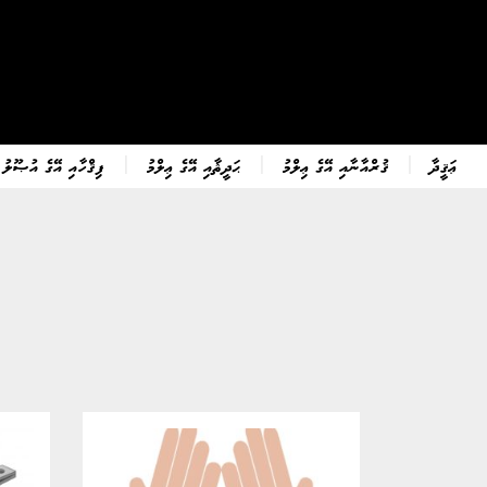
ޢަޤީދާ
ޤުރްއާނާއި އޭގެ ޢިލްމު
ޙަދީޘާއި އޭގެ ޢިލްމު
ފިޤްހާއި އޭގެ އުޞޫލު