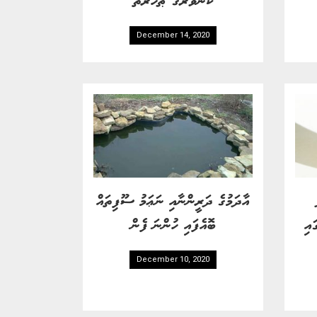
December 14, 2020
އާދަމުގެ ދަރީންނާއި ނަޢަމު ސޫފިތައް
އި
ބޮއެފައި ހުންނަ ފެން
December 10, 2020