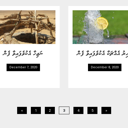
ިރު އެއްޗަކާ އެކުވެފައިވާ ފެން
ނަޖިހާ އެކުވެފައިވާ ފެން
December 7, 2020
December 8, 2020
«
1
2
3
4
5
»