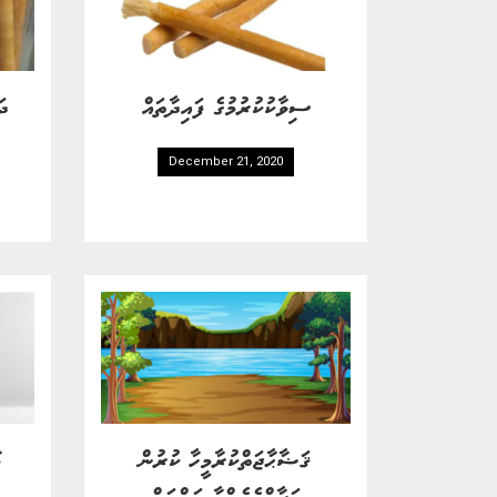
ސިވާކުކުރުމުގެ ފައިދާތައް
ދަ
December 21, 2020
ޤަޟާޙާޖަތްކުރާމީހާ ކުރުން
ފ
ޙަރާމްވެގެންވާ ކަންކަން