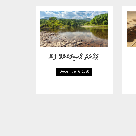
ޠަހާރަތު ޙާޞިލުކުރެވޭ ފެން
December 6, 2020