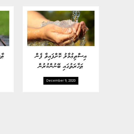
އިސްތިޢުމާލު ކޮށްފައިވާ ފެން
ޠާހ
ޠަހާރަތުގައި ބޭނުންކުރުން
December 9, 2020