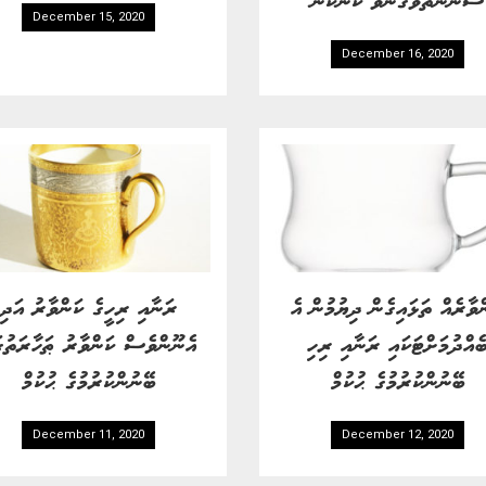
December 15, 2020
December 16, 2020
ްވާރެއް ތަޅައިގެން ދިޔުމުން އެ
ރަނާއި ރިހީގެ ކަންވާރު އަދި
ެއްދުމަށްޓަކައި ރަނާއި ރިހި
އެނޫންވެސް ކަންވާރު ޠަހާރަތުގަ
ބޭނުންކުރުމުގެ ޙުކުމް
ބޭނުންކުރުމުގެ ޙުކުމް
December 11, 2020
December 12, 2020