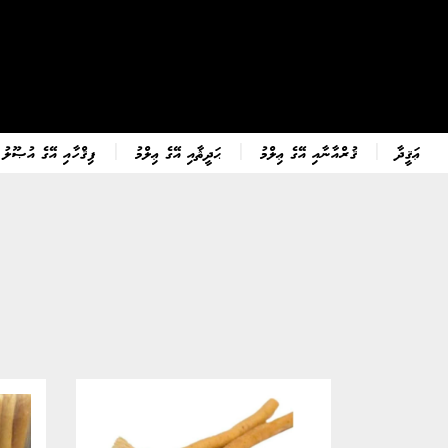
ޢަޤީދާ
ޤުރްއާނާއި އޭގެ ޢިލްމު
ޙަދީޘާއި އޭގެ ޢިލްމު
ފިޤްހާއި އޭގެ އުޞޫލު