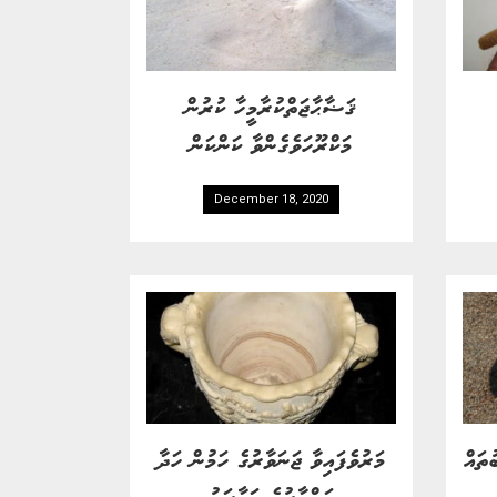
ޤަޟާޙާޖަތްކުރާމީހާ ކުރުން
މަކްރޫހަވެގެންވާ ކަންކަން
December 18, 2020
ތައް
މަރުވެފައިވާ ޖަނަވާރުގެ ހަމުން ހަދާ
ކަންވާރުގެ ޠަހާރަތު