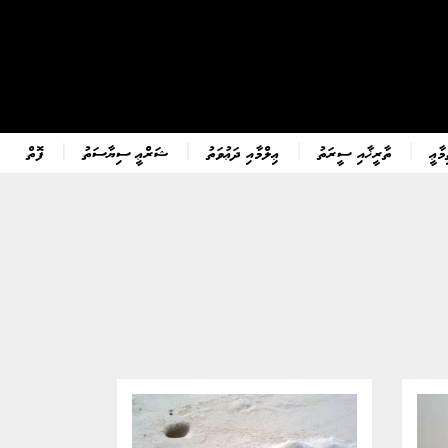
ާޢީ
ތާރީޚާއި ސީރަތު
ޢިލްމާއި ދަޢުވަތު
ޝަރްޢީ ސިޔާސަތު
ފޮތް