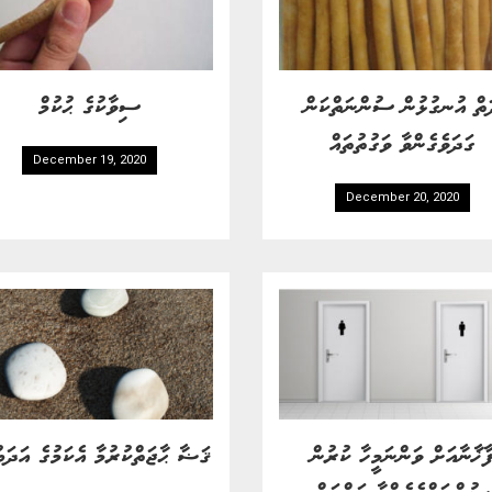
ތް އުނގުޅުން ސުންނަތްކަން
ސިވާކުގެ ޙުކުމް
ގަދަވެގެންވާ ވަގުތުތައް
December 19, 2020
December 20, 2020
ާޚާނާއަށް ވަންނަމީހާ ކުރުން
ޤަޟާ ޙާޖަތްކުރުމާ އެކަމުގެ އަދަބު
ސުންނަތްވެގެންވާ ކަންކަން