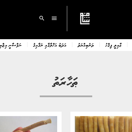
search
menu
ޢާއިލީ ފިޤްހު
ތަރުބިއްޔަތު
އަދަބު އަޚްލާޤާއި ރަޤާއިޤު
ނަފްސާނީ އިޖްތިމ
ޠަހާރަތު