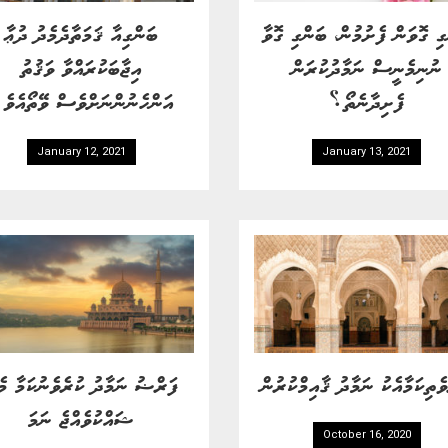
ގި ގޮވަން ފެށުމުން، ބަންގި ގޮވާ
ބަންގިއާ ޤަމަތާދެމެދު ދުޢާ
ނުނިމެނީސް ނަމާދުކުރަން
އިޖާބަކުރައްވާ ވަޤުތު
ފެށިދާނެތޯ؟
އަންހެނުންނަށްވެސް ވޭތޯއެވެ
January 12, 2021
January 13, 2021
ެތިކަމާއެކު ނަމާދު ޤާއިމްކުރުން
ފަރްޟު ނަމާދު ކުރެވެނުކަމާ މެ
ޝައްކުވެއްޖެ ނަމަ
October 16, 2020