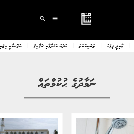
search
menu
ޢާއިލީ ފިޤްހު
ތަރުބިއްޔަތު
އަދަބު އަޚްލާޤާއި ރަޤާއިޤު
ނަފްސާނީ އިޖްތިމ
ނަމާދުގެ ޙުކުމްތައް