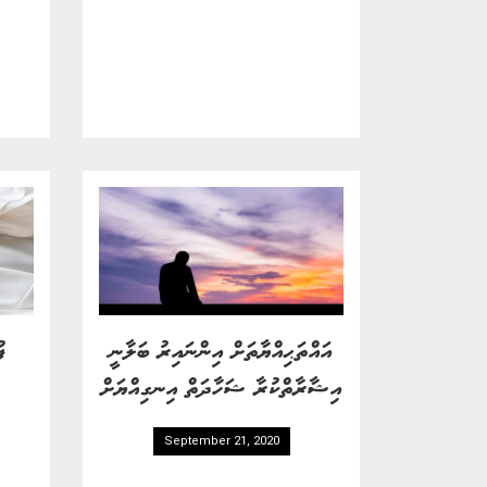
އައްތަޙިއްޔާތަށް އިންނައިރު ބަލާނީ
ފ
އިޝާރާތްކުރާ ޝަހާދަތް އިނގިއްޔަށް
September 21, 2020