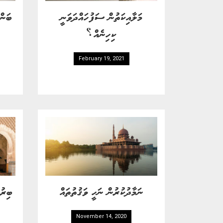
މަލާއިކަތުން ސަފުހައްދަވަނީ
ބަން
ކިހިނެއް؟
February 19, 2021
ނަމާދުކުރުން ނަހީ ވަޤުތުތައް
ބިރުވ
November 14, 2020