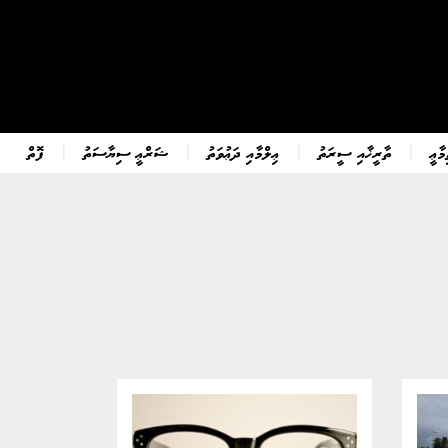
ާޢީ
ތާރީޚާއި ސީރަތު
ޢިލްމާއި ދަޢުވަތު
ޝަރްޢީ ސިޔާސަތު
ފޮތް