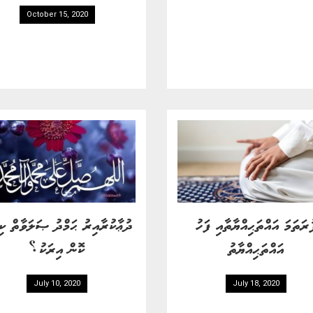
October 15, 2020
ުރަތަމަ އައްތަޙިއްޔާތާއި ފަހު
ދުޢާކުރާއިރު ޙަމްދު ޞަލަވާތް ކި
އައްތަޙިއްޔާތު
ކޮން އިރަކު؟
July 10, 2020
July 18, 2020