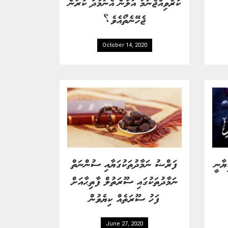
ކުރެވިއްޖެނަމަ އަލުން އެނަމާދު ކުރަން
ޖެހޭނެތޯއެވެ؟
October 14, 2020
ޔާނީ
ފަރްޟު ނަމާދުތަކުގަޔާއި ސުންނަތް
ނަމާދުތަކުގައި ސޫރަތުލް ފާތިޙާއަށް
ފަހު ސޫރަތެއް ކިޔެވުން
June 27, 2020