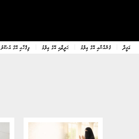
ޢަޤީދާ
ޤުރްއާނާއި އޭގެ ޢިލްމު
ޙަދީޘާއި އޭގެ ޢިލްމު
ފިޤްހާއި އޭގެ އުޞޫލު