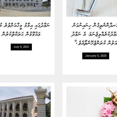
ނދާންނެތިގެން ހިނައިނުގަނެ
ނަމާދުގައި އިމާމު މީހާއަށްވުރެ ކު
މާދުކުރެއްވިޖެނަމަ، އެ ނަމާދު
މައުމޫމުން ޙަރަކާތްކުރުން
ަލުން ކުރަންޖެހޭނެތޯއެވެ؟
July 9, 2021
January 5, 2025