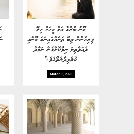
މޫނު ބުރުގާ އަޅާ މީހަކު ހިލޭ
ހަ
ފިރިހެނުން ތިބޭ ތަނެއްގައިނަމަ މޫނާއި
ނަ
ދެއަތްތިލަ ނިވާކޮށްގެން ނަމާދު
އ
ކުރެވިދާނެތޯއެވެ؟
March 5, 2026