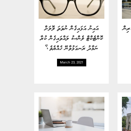
ރިން
އައިނު އަޅައިގެން ނުވަތަ ލޮލަށް
ކޮންޓެކްޓް ލެންސު ލައްވައިގެން ކުރާ
ނަމާދު ރަނގަޅުވާނޭ ހެއްޔެވެ؟
March 23, 2021