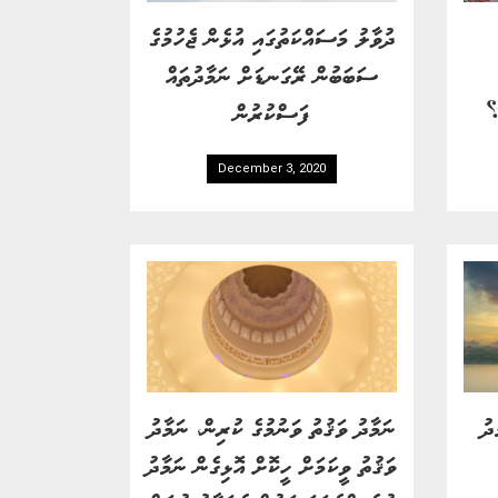
ދުވާލު މަސައްކަތުގައި އުޅެން ޖެހުމުގެ
ސަބަބުން ރޭގަނޑަށް ނަމާދުތައް
؟
ފަސްކުރުން
December 3, 2020
ދު
ނަމާދު ވަޤުތު ވަނުމުގެ ކުރިން، ނަމާދު
ވަޤުތު ވީކަމަށް ހީކޮށް އޮޅިގެން ނަމާދު