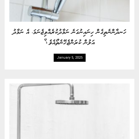
ހަނދާންނެތިގެން ހިނައިނުގަނެ ނަމާދުކުރެއްވިޖެނަމަ، އެ ނަމާދު
އަލުން ކުރަންޖެހޭނެތޯއެވެ؟
January 5, 2025