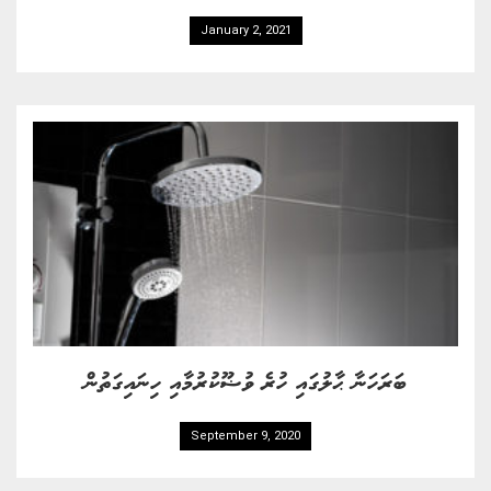
January 2, 2021
ބަރަހަނާ ޙާލުގައި ހުރެ ވުޟޫކުރުމާއި ހިނައިގަތުން
September 9, 2020