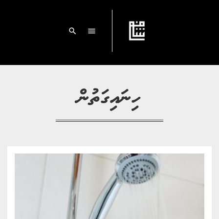
search
menu
ހިނައިގަތުން