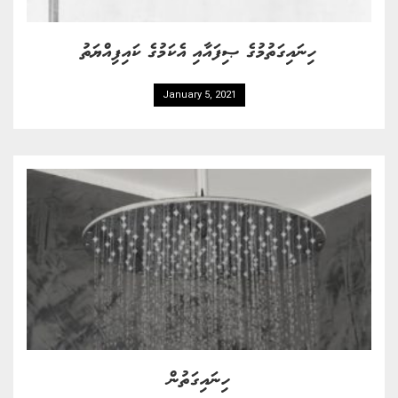
ހިނައިގަތުމުގެ ޞިފައާއި އެކަމުގެ ކައިފިއްޔަތު
January 5, 2021
ހިނައިގަތުން