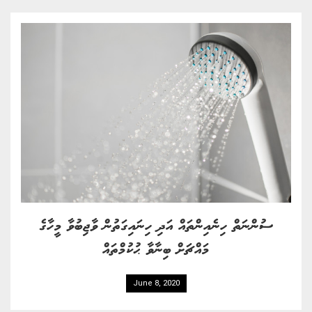
ސުންނަތް ހިނެއިންތައް އަދި ހިނައިގަތުން ވާޖިބުވާ މީހާގެ
މައްޗަށް ބިނާވާ ޙުކުމްތައް
June 8, 2020