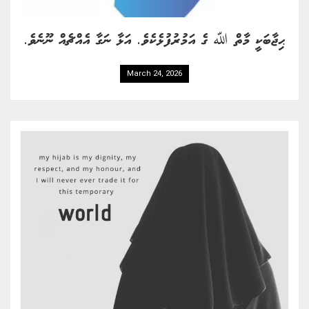
ޙިޖާބަކީ މާތް ﷲ ގެ އަމުރުފުޅެކެވެ. އަޅާ ނަގާ އެއްޗެއް ނޫނެވެ.
March 24, 2026