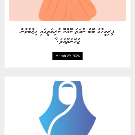
ފިރިމީހާގެ ބޭބެ ނުވަތަ ކޮއްކޮ ކުރިމަތީގައި ޙިޖާބުވާން
ޖެހޭނެތޯއެވެ؟
March 29, 2026