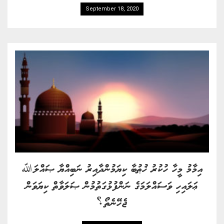
September 18, 2020
އިމާމު މީހާ ހުކުރު ޚުޠުބާ ކިޔަމުންދާއިރު ނަބިއްޔާ ޞައްލަﷲ
ޢަލައިހި ވަސައްލަމަގެ ނަންފުޅުގަތުމުން ޞަލަވާތް ކިޔަވަން
ޖެހޭނެތޯ؟