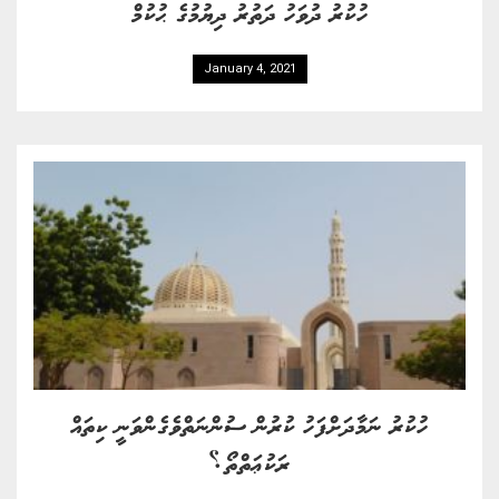
ހުކުރު ދުވަހު ދަތުރު ދިޔުމުގެ ޙުކުމް
January 4, 2021
ހުކުރު ނަމާދަށްފަހު ކުރުން ސުންނަތްވެގެންވަނީ ކިތައް
ރަކުޢަތްތޯ؟