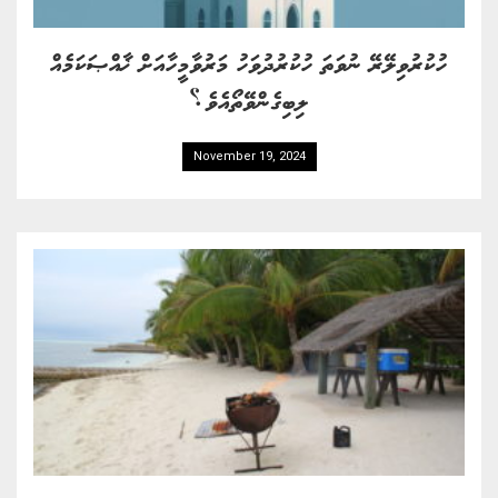
ހުކުރުވިލޭރޭ ނުވަތަ ހުކުރުދުވަހު މަރުވާމީހާއަށް ޚާއްޞަކަމެއް
ލިބިގެންވޭތޯއެވެ؟
November 19, 2024