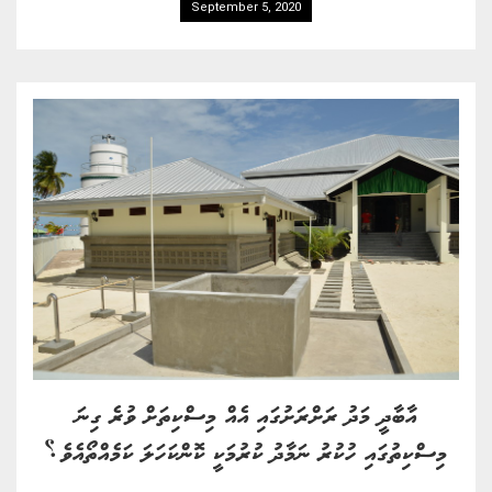
September 5, 2020
އާބާދީ މަދު ރަށްރަށުގައި އެއް މިސްކިތަށް ވުރެ ގިނަ
މިސްކިތުގައި ހުކުރު ނަމާދު ކުރުމަކީ ކޮންކަހަލަ ކަމެއްތޯއެވެ؟