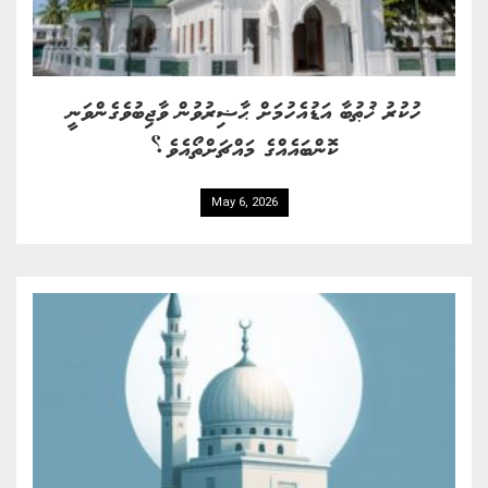
ހުކުރު ޚުޠުބާ އަޑުއެހުމަށް ޙާޟިރުވުން ވާޖިބުވެގެންވަނީ
ކޮންބައެއްގެ މައްޗަށްތޯއެވެ؟
May 6, 2026