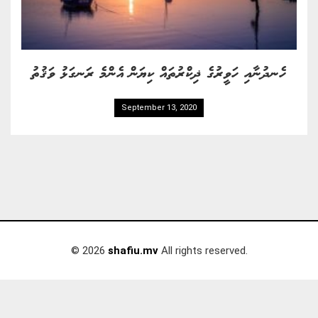
ހެނދުނާއި ހަވީރުގެ ޛިކްރުތައް ކިޔަން އެންމެ ރަނގަޅު ވަޤުތު
September 13, 2020
© 2026
shafiu.mv
All rights reserved.