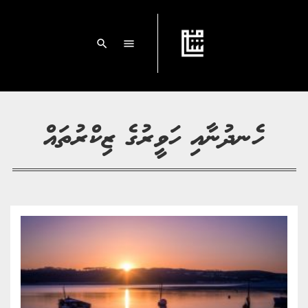
search
menu
ހެނދުނާއި ހަވީރުގެ ޒިކްރުތައް