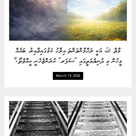
މާތް ﷲ އަކީ ރަޙްމާންވަންތަ އިލާހު ކަމުގައިވާއިރު، ބައެއް
މީހުން މި ދުނިޔެމަތީގައި “ސަފަރ” ކުރަންޖެހެނީ ކީއްވެތޯ؟
March 19, 2026