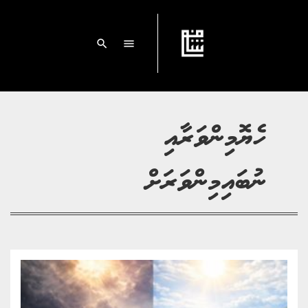
search
menu
ހެޔޮމިންވަރާއި
ނުބައިމިންވަރަށް