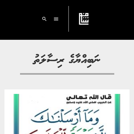
search
menu
ނަބިއްޔާގެ ރިސާލަތު