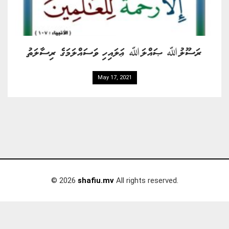
ރަސޫލުﷲ ޞައްލަﷲ ޢަލައިހި ވަސައްލަމަގެ ރިސާލަތު
May 17, 2021
© 2026
shafiu.mv
All rights reserved.