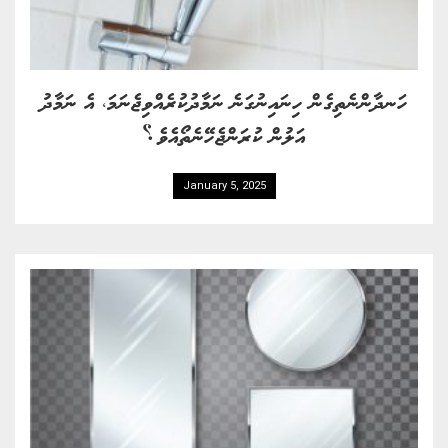
ހަނދާންނެތިގެން ހިނައިނުގަނެ ނަމާދުކުރެއްވިޖެނަމަ، އެ ނަމާދު
އަލުން ކުރަންޖެހޭނެތޯއެވެ؟
January 5, 2025