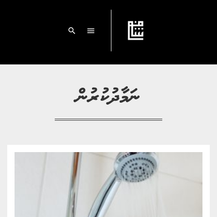
search
menu
ނަމާދުކުރުން