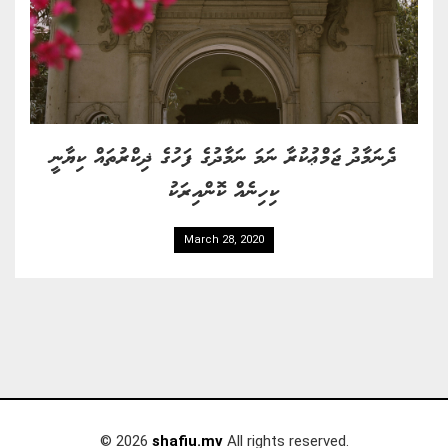
ދެނަމާދު ޖަމްޢުކުރާ ނަމަ ނަމާދުގެ ފަހުގެ ޛިކްރުތައް ކިޔާނީ
ކިހިނެއް ކޮންއިރަކު
March 28, 2020
© 2026
shafiu.mv
All rights reserved.