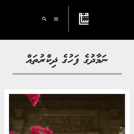
search
menu
ނަމާދުގެ ފަހުގެ ޛިކްރުތައް