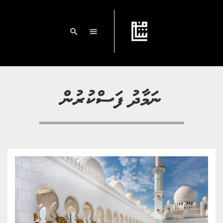
search
menu
ނަމާދު ފަސްކުރުން