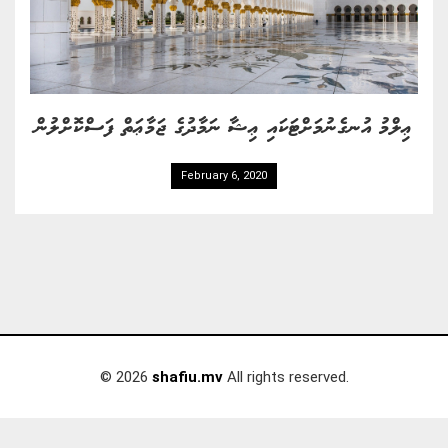
ޢިލްމު އުނގެނުމަށްޓަކައި ޢިޝާ ނަމާދުގެ ޖަމާޢަތް ފަސްކޮށްލުން
February 6, 2020
© 2026
shafiu.mv
All rights reserved.